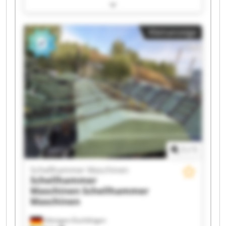
Schellhammer Maschinen Schellhammer
Maschinen Schellhammer Maschinen
Schellhammer Maschinen Schellhammer
Kleinanzeige
Maschinen Schellhammer Maschinen
Schellhammer Maschinen Schellhammer
Maschinen Schellhammer Maschinen
Schellhammer Maschinen Schellhammer
Maschinen Schellhammer Maschinen
Schellhammer Maschinen Schellhammer
Maschinen Schellhammer Maschinen
Schellhammer Maschinen Schellhammer
Maschinen
1
/
1
Schellhammer Maschinen
Schellhammer
Maschinen
Schellhammer
Maschinen
Hilzingen-Duchtlingen