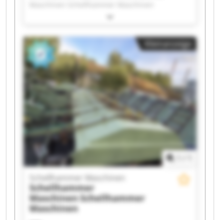
Maschinen Schellhammer Maschinen
Schellhammer Maschinen Schellhammer
Maschinen Schellhammer Maschinen
Schellhammer Maschinen Schellhammer
Kleinanzeige
Maschinen Schellhammer Maschinen
Schellhammer Maschinen Schellhammer
Maschinen Schellhammer Maschinen
Schellhammer Maschinen Schellhammer
Maschinen Schellhammer Maschinen
Schellhammer Maschinen Schellhammer
Maschinen Schellhammer Maschinen
Schellhammer Maschinen Schellhammer
Maschinen
1
/
1
Schellhammer Maschinen
Schellhammer
Maschinen
Schellhammer
Maschinen