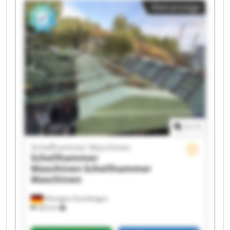
Kleinanzeige
Maschinen Schellhammer Maschinen
Schellhammer Maschinen Schellhammer
Maschinen Schellhammer Maschinen
Schellhammer Maschinen Schellhammer
Maschinen Schellhammer Maschinen
Schellhammer Maschinen Schellhammer
Maschinen Schellhammer Maschinen
Schellhammer Maschinen Schellhammer
Maschinen
1
/
1
Schellhammer Maschinen
Schellhammer
Maschinen
Schellhammer
Maschinen
Hilzingen-Duchtlingen
433 km