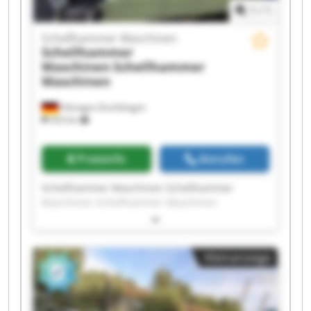
1
/
1
Schellhammer Maschinen
Schellhammer
Maschinen
Schellhammer
Maschinen
Hilzingen-Duchtlingen
433 km
Preisinfo
Anrufen
Schellhammer Maschinen Schellhammer
Maschinen Schellhammer Maschinen
Schellhammer Maschinen Schellhammer
Maschinen Schellhammer Maschinen
Schellhammer Maschinen Schellhammer
Kleinanzeige
Maschinen Schellhammer Maschinen
Schellhammer Maschinen Schellhammer
Maschinen Schellhammer Maschinen
Schellhammer Maschinen Schellhammer