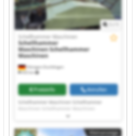
Maschinen
1
/
1
Schellhammer Maschinen
Schellhammer
Maschinen
Schellhammer
Maschinen
Hilzingen-Duchtlingen
433 km
Preisinfo
Anrufen
Schellhammer Maschinen Schellhammer
Maschinen Schellhammer Maschinen
Schellhammer Maschinen Schellhammer
Maschinen Schellhammer Maschinen
Schellhammer Maschinen Schellhammer
Kleinanzeige
Maschinen Schellhammer Maschinen