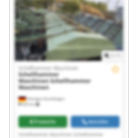
Schellhammer Maschinen Schellhammer
Maschinen Schellhammer Maschinen
Schellhammer Maschinen Schellhammer
Maschinen Schellhammer Maschinen
Schellhammer Maschinen Schellhammer
Maschinen
1
/
1
Schellhammer Maschinen
Schellhammer
Maschinen
Schellhammer
Maschinen
Hilzingen-Duchtlingen
433 km
Preisinfo
Anrufen
Schellhammer Maschinen Schellhammer