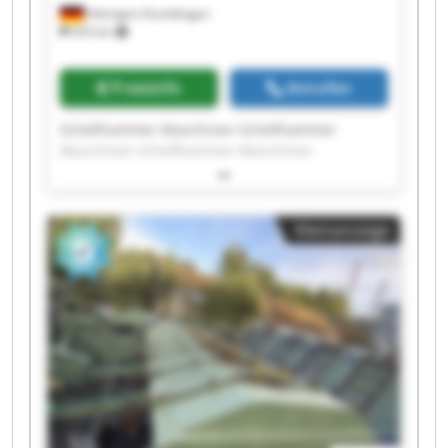
Hilzingen-Duchtlingen
433 km
Preisinfo
Anrufen
Schellhammer Maschinen Schellhammer
Maschinen Schellhammer Maschinen
Schellhammer Maschinen Schellhammer
Maschinen Schellhammer Maschinen
Schellhammer Maschinen Schellhammer
Kleinanzeige
Maschinen Schellhammer Maschinen
Schellhammer Maschinen Schellhammer
Maschinen Schellhammer Maschinen
Schellhammer Maschinen Schellhammer
Maschinen Schellhammer Maschinen
Schellhammer Maschinen Schellhammer
Maschinen Schellhammer Maschinen
Schellhammer Maschinen Schellhammer
Maschinen