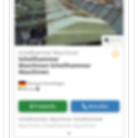
Schellhammer Maschinen Schellhammer
Maschinen Schellhammer Maschinen
Schellhammer Maschinen Schellhammer
Maschinen
1
/
1
Schellhammer Maschinen
Schellhammer
Maschinen
Schellhammer
Maschinen
Hilzingen-Duchtlingen
433 km
Preisinfo
Anrufen
Schellhammer Maschinen Schellhammer
Maschinen Schellhammer Maschinen
Schellhammer Maschinen Schellhammer