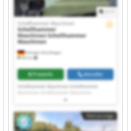
1
/
1
Schellhammer Maschinen
Schellhammer
Maschinen
Schellhammer
Maschinen
Hilzingen-Duchtlingen
433 km
Preisinfo
Anrufen
Schellhammer Maschinen Schellhammer
Maschinen Schellhammer Maschinen
Schellhammer Maschinen Schellhammer
Maschinen Schellhammer Maschinen
Schellhammer Maschinen Schellhammer
Kleinanzeige
Maschinen Schellhammer Maschinen
Schellhammer Maschinen Schellhammer
Maschinen Schellhammer Maschinen