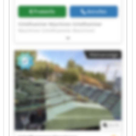
Preisinfo
Anrufen
Schellhammer Maschinen Schellhammer
Maschinen Schellhammer Maschinen
Schellhammer Maschinen Schellhammer
Maschinen Schellhammer Maschinen
Schellhammer Maschinen Schellhammer
Kleinanzeige
Maschinen Schellhammer Maschinen
Schellhammer Maschinen Schellhammer
Maschinen Schellhammer Maschinen
Schellhammer Maschinen Schellhammer
Maschinen Schellhammer Maschinen
Schellhammer Maschinen Schellhammer
Maschinen Schellhammer Maschinen
Schellhammer Maschinen Schellhammer
Maschinen
1
/
1