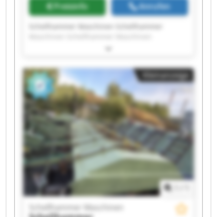
Preisinfo
Anrufen
Schellhammer Maschinen Schellhammer
Maschinen Schellhammer Maschinen
Schellhammer Maschinen Schellhammer
Maschinen Schellhammer Maschinen
Schellhammer Maschinen Schellhammer
Kleinanzeige
Maschinen Schellhammer Maschinen
Schellhammer Maschinen Schellhammer
Maschinen Schellhammer Maschinen
Schellhammer Maschinen Schellhammer
Maschinen Schellhammer Maschinen
Schellhammer Maschinen Schellhammer
Maschinen Schellhammer Maschinen
Schellhammer Maschinen Schellhammer
Maschinen
1
/
1
Schellhammer Maschinen