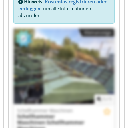
Hinweis:
Kostenlos registrieren oder
einloggen,
um alle Informationen
abzurufen.
Kleinanzeige
1
/
1
Schellhammer Maschinen
Schellhammer
Maschinen
Schellhammer