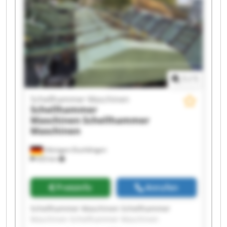
Maschinen Schellhammer Maschinen
Schellhammer Maschinen Schellhammer
Maschinen Schellhammer Maschinen
Schellhammer Maschinen Schellhammer
Maschinen
1
/
1
Schellhammer Maschinen
Schellhammer
Maschinen
Schellhammer
Maschinen
Hilzingen-Duchtlingen
433 km
Preisinfo
Anrufen
Schellhammer Maschinen Schellhammer
Maschinen Schellhammer Maschinen