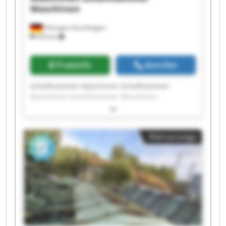
Maschinen
Hilzingen-Duchtlingen
433 km
Preisinfo
Anrufen
Schellhammer Maschinen Schellhammer
Maschinen Schellhammer Maschinen
Schellhammer Maschinen Schellhammer
Maschinen Schellhammer Maschinen
Schellhammer Maschinen Schellhammer
Kleinanzeige
Maschinen Schellhammer Maschinen
Schellhammer Maschinen Schellhammer
Maschinen Schellhammer Maschinen
Schellhammer Maschinen Schellhammer
Maschinen Schellhammer Maschinen
Schellhammer Maschinen Schellhammer
Maschinen Schellhammer Maschinen
Schellhammer Maschinen Schellhammer
Maschinen