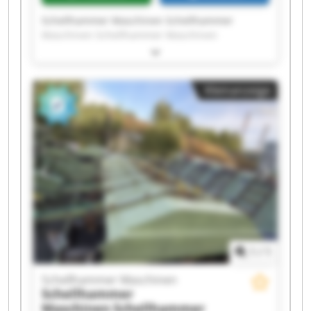
Schellhammer Maschinen Schellhammer
Maschinen Schellhammer Maschinen
Schellhammer Maschinen Schellhammer
Maschinen Schellhammer Maschinen
Schellhammer Maschinen Schellhammer
Kleinanzeige
Maschinen Schellhammer Maschinen
Schellhammer Maschinen Schellhammer
Maschinen Schellhammer Maschinen
Schellhammer Maschinen Schellhammer
Maschinen Schellhammer Maschinen
Schellhammer Maschinen Schellhammer
Maschinen Schellhammer Maschinen
Schellhammer Maschinen Schellhammer
Maschinen
1
/
1
Schellhammer Maschinen
Schellhammer
Maschinen
Schellhammer