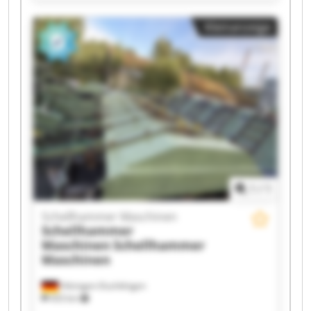
Maschinen Schellhammer Maschinen
Schellhammer Maschinen Schellhammer
Kleinanzeige
Maschinen Schellhammer Maschinen
Schellhammer Maschinen Schellhammer
Maschinen Schellhammer Maschinen
Schellhammer Maschinen Schellhammer
Maschinen Schellhammer Maschinen
Schellhammer Maschinen Schellhammer
Maschinen Schellhammer Maschinen
Schellhammer Maschinen Schellhammer
Maschinen
1
/
1
Schellhammer Maschinen
Schellhammer
Maschinen
Schellhammer
Maschinen
Hilzingen-Duchtlingen
433 km