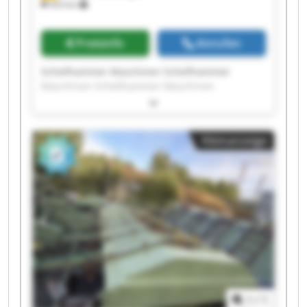
433 km
Preisinfo
Anrufen
Schellhammer Maschinen Schellhammer
Maschinen Schellhammer Maschinen
Schellhammer Maschinen Schellhammer
Maschinen Schellhammer Maschinen
Schellhammer Maschinen Schellhammer
Kleinanzeige
Maschinen Schellhammer Maschinen
Schellhammer Maschinen Schellhammer
Maschinen Schellhammer Maschinen
Schellhammer Maschinen Schellhammer
Maschinen Schellhammer Maschinen
Schellhammer Maschinen Schellhammer
Maschinen Schellhammer Maschinen
Schellhammer Maschinen Schellhammer
Maschinen
1
/
1