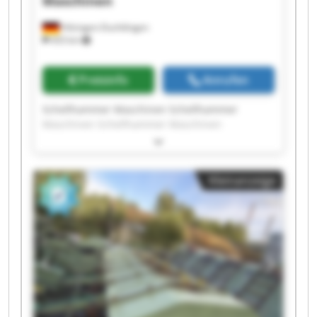
Maschinen
Hilzingen-Duchtlingen
433 km
Preisinfo
Anrufen
Schellhammer Maschinen Schellhammer
Maschinen Schellhammer Maschinen
Schellhammer Maschinen Schellhammer
Maschinen Schellhammer Maschinen
Schellhammer Maschinen Schellhammer
Kleinanzeige
Maschinen Schellhammer Maschinen
Schellhammer Maschinen Schellhammer
Maschinen Schellhammer Maschinen
Schellhammer Maschinen Schellhammer
Maschinen Schellhammer Maschinen
Schellhammer Maschinen Schellhammer
Maschinen Schellhammer Maschinen
Schellhammer Maschinen Schellhammer
Maschinen