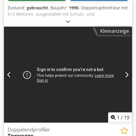
Zustand:
gebraucht
, Baujahr:
1990
, Doppelzapfenfräse mit
3+3 Motoren, ausgestattet mit Schutz- und
Schallschutzkabinen, Öffnung von 6 Metern. Cedsyzralepfx
Aipoha
Kleinanzeige
1
/
19
Doppelendprofiler
Torwegge