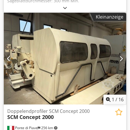
Sägeblattdurchmesser: 300 mm Min.
Sägeblattdurchmesser: 100 mm Sägeblatt-
Spindeldurchmesser: 25 mm Chjdszik Diopfx Aipoa
Kleinanzeige
Frässpindel-Durchmesser: 35 mm Frässpindel-Höhe: 120
mm Manuelle Verstellung des Spindel- und
Sägeblattvorschubs Schlittenlänge: 1400 mm Manuelle
Spannvorrichtung Spindel und Sägeblatt mit separatem
Motor Anschluss: 400 V Gesamtabmessungen: Länge: 1950
mm Breite: 1000 mm Höhe: 1250 mm
1
/
16
Doppelendprofiler SCM Concept 2000
SCM
Concept 2000
Ponte di Piave
256 km