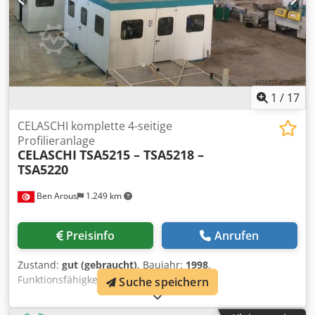
1
/
17
CELASCHI komplette 4-seitige
Profilieranlage
CELASCHI
TSA5215 – TSA5218 –
TSA5220
Ben Arous
1.249 km
Preisinfo
Anrufen
Zustand:
gut (gebraucht)
, Baujahr:
1998
,
Funktionsfähigkeit:
voll funktionsfähig
,
Suche speichern
Maschinen-/Fahrzeugnummer:
TSA5215 – TSA5218 –
TSA5220
, Wir sind ein italienisches Unternehmen und