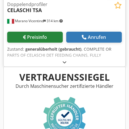
Doppelendprofiler
CELASCHI
TSA
Marano Vicentino
314 km
Preisinfo
Anrufen
Zustand:
generalüberholt (gebraucht)
, COMPLETE OR
PARTS OF CELASCHI DET FEEDING CHAINS, FULLY
RECONDITIONED Cjdpfxev Hmyxo Aipeha
VERTRAUENSSIEGEL
Durch Maschinensucher zertifizierte Händler