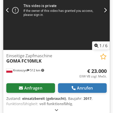
fertigen – Tische höhenverstellbar – Verstellung der
Zapfenbreite – Zentralschmierung – Unlackiert –
Italienische Produktion – Gebrauchte
Zapfenschneidmaschine, sehr guter Zustand Nettopreis:
23.900 PLN Nettopreis: 5.690 EUR Nettopreis kalkuliert zum
Kurs 4,2 PLN/EUR (Bei größeren Kursschwankungen kann
sich der Preis ändern)
1
/
6
Einseitige Zapfmaschine
GOMA
FC10MLK
€ 23.000
Krotoszyn
512 km
EXW VB zzgl. MwSt.
Anfragen
Anrufen
Zustand:
einsatzbereit (gebraucht)
, Baujahr:
2017
,
Funktionsfähigkeit:
voll funktionsfähig
,
Maschinen-/Fahrzeugnummer:
8/2017
, Arbeitsbreite:
180