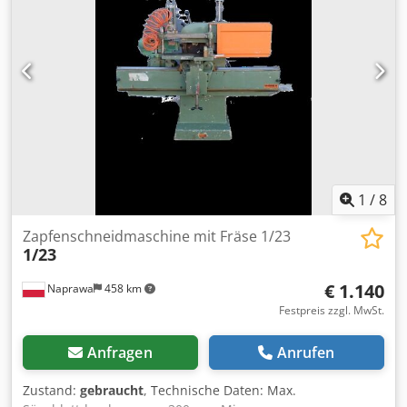
1
/
8
Zapfenschneidmaschine mit Fräse 1/23
1/23
€ 1.140
Naprawa
458 km
Festpreis zzgl. MwSt.
Anfragen
Anrufen
Zustand:
gebraucht
, Technische Daten: Max.