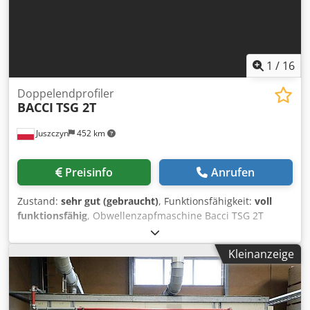
1
/
16
Doppelendprofiler
BACCI
TSG 2T
Juszczyn
452 km
Preisinfo
Anrufen
Zustand:
sehr gut (gebraucht)
, Funktionsfähigkeit:
voll
funktionsfähig
, Obwellenzapfmaschine Bacci TSG 2T
Spindeldrehzahl: 6000 U/min Maximale Zapfenbreite: 115
+ 2R mm Zapfentiefe: 10 – 45 mm Tischneigung nach oben:
Kleinanzeige
0° – 15° Tischneigung nach unten: 0° – 30° Seitliche
Tischneigung: 0° – 20° Maschinengewicht: 1050 kg
Maschinenabmessungen: 1500x1150x1350 mm Chsdpfjy
Uc Ruex Aipsa