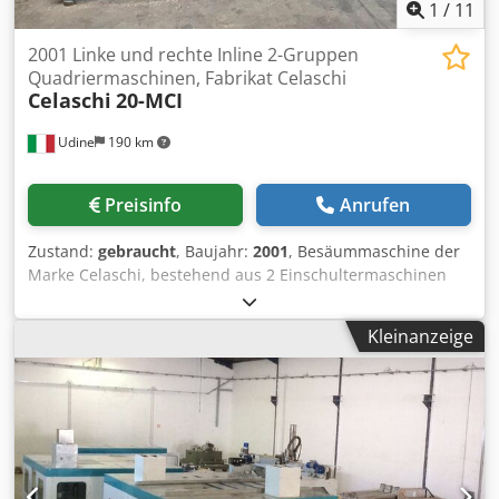
1
/
11
2001 Linke und rechte Inline 2-Gruppen
Quadriermaschinen, Fabrikat Celaschi
Celaschi
20-MCI
Udine
190 km
Preisinfo
Anrufen
Zustand:
gebraucht
, Baujahr:
2001
, Besäummaschine der
Marke Celaschi, bestehend aus 2 Einschultermaschinen
(rechts+links), Typ TA, Modell 20-MCI, Baujahr 2001 (CE),
mit 2 Fräsgruppen pro Seite, gebraucht. Werkstückgröße:
Kleinanzeige
Chodpfx Ajk N I Nbsipoa Min./Max. Breite: 60/160 mm
Min./Max. Länge: 350/1400 mm Min./Max. Dicke: 13/23 mm