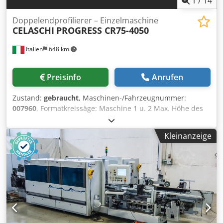
1
/
14
Doppelendprofilierer – Einzelmaschine
CELASCHI
PROGRESS CR75-4050
Italien
648 km
Preisinfo
Anrufen
Zustand:
gebraucht
, Maschinen-/Fahrzeugnummer:
007960
, Formatkreissäge: Maschine 1 u. 2 Max. Höhe des
Paneels: 200 mm Max. Vortriebsgeschwindigkeit: 36 m/min
Abstand zwischen den Klinken: 450 mm Chodpfx Aiewl
Kleinanzeige
Dniopoa