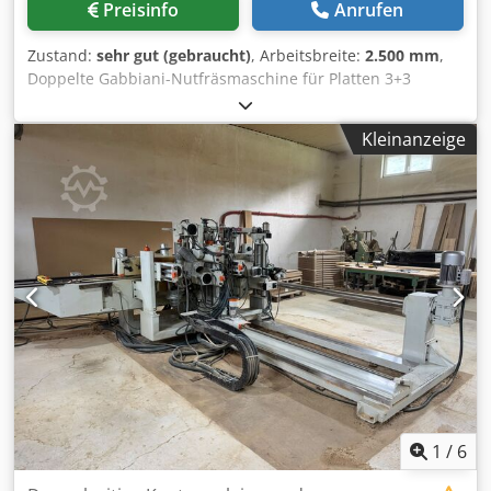
Preisinfo
Anrufen
Zustand:
sehr gut (gebraucht)
, Arbeitsbreite:
2.500 mm
,
Doppelte Gabbiani-Nutfräsmaschine für Platten 3+3
Bearbeitungsaggregate Chodpfxezfvufj Aipsa Maximale
Arbeitsbreite 2500 mm Generalüberholt, funktionsfähig
Kleinanzeige
1
/
6