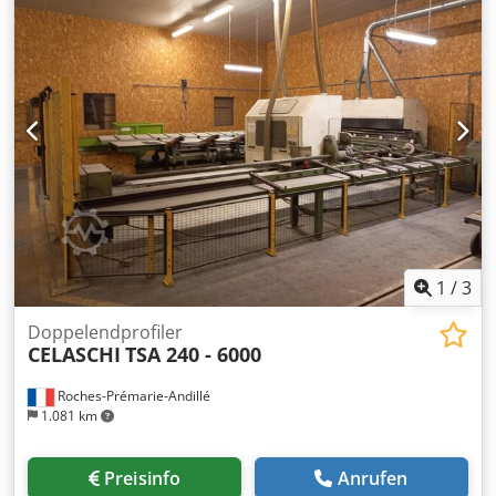
1
/
3
Doppelendprofiler
CELASCHI
TSA 240 - 6000
Roches-Prémarie-Andillé
1.081 km
Preisinfo
Anrufen