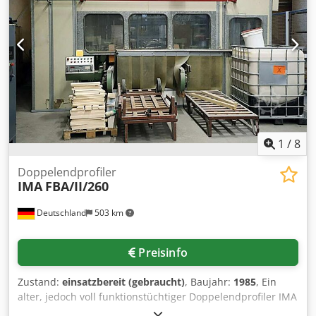
1
/
8
Doppelendprofiler
IMA
FBA/II/260
Deutschland
503 km
Preisinfo
Zustand:
einsatzbereit (gebraucht)
, Baujahr:
1985
, Ein
alter, jedoch voll funktionstüchtiger Doppelendprofiler IMA
steht zur Verfügung. Arbeitsbreite: 2000mm, max.