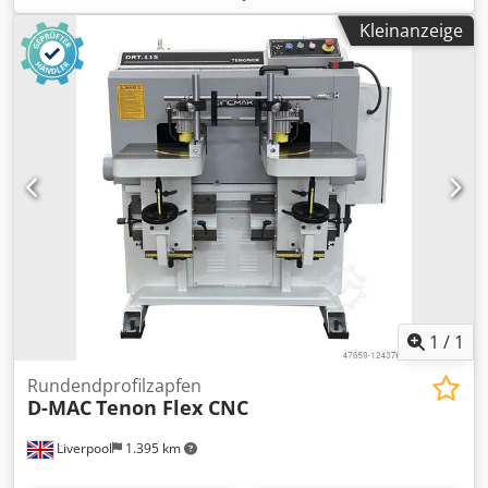
Schnitthöhe: 35mm, Maschinendimensionen X/Y/Z: ca.
Kleinanzeige
4000mm/6000mm/3000mm, Gewicht: ca. 3000kg.
Dokumentation vorhanden. Eine Besichtigung vor Ort ist
möglich. Codpfx Aiozc Rdkopoha
1
/
1
Rundendprofilzapfen
D-MAC
Tenon Flex CNC
Liverpool
1.395 km