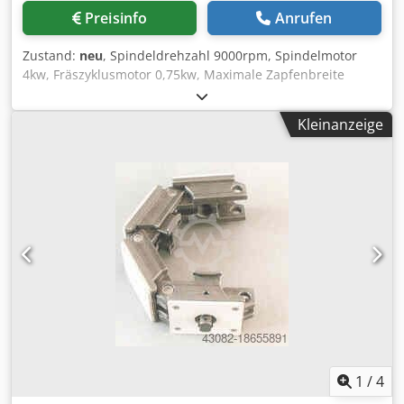
Preisinfo
Anrufen
Zustand:
neu
, Spindeldrehzahl 9000rpm, Spindelmotor
4kw, Fräszyklusmotor 0,75kw, Maximale Zapfenbreite
100+2RMmm Maximale Zapfendicke 30mm Maximale
Zapfentiefe (Schulter) 50mm Tischneigung nach oben 0-15
Kleinanzeige
Grad Tischneigung nach unten 0-30 Grad Tischneigung
seitlich 0-20 Grad Cedsn Nwdlopfx Aipoha Tischanschlag
einstellbar 90 bis 45 Grad Pneumatisch verstellbare
Arbeitsplatzklemmen x 2 PLC-Bedienung TCT
Einwegschneidblock Gesamtabmessungen 1300 x 1200 x
1600mm Gewicht 950kg
1
/
4