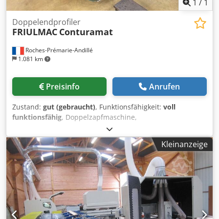
1
/
1
Doppelendprofiler
FRIULMAC
Conturamat
Roches-Prémarie-Andillé
1.081 km
Preisinfo
Anrufen
Zustand:
gut (gebraucht)
, Funktionsfähigkeit:
voll
funktionsfähig
, Doppelzapfmaschine,
Doppellochbohrmaschine, schrittweise Ausgestattet mit:
1+1 Sägen 1+1 Fräsaggregat 1+1 Bohraggregat Chsdpfxsw
Kleinanzeige
A A E Is Aipea Maximale Länge: 2500 mm