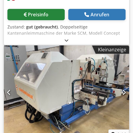
Preisinfo
Anrufen
Zustand:
gut (gebraucht)
, Doppelseitige
Kantenanleimmaschine der Marke SCM, Modell Concept
2000, ausgestattet mit elektronischer Öffnungs- und
Höhenverstellung. Vorritz- und Spanfräser an rechter +
Kleinanzeige
linker Seite. Toupie mit Zeitsteuerung + feste Toupie rechts
+ links. Tellerschleifer an rechter + linker Seite.
Bandschleifeinheit auf der linken Seite.
Frequenzumrichter auf allen Toupies. Nutzbare
Arbeitsbreite 3000 mm. Ausschaltung der Dornstifte per
Wahlschalter. Raupenbreite 50 mm, ideal für schmale
Werkstücke. Maschine in einwandfreiem Zustand, sofort
einsatzbereit. Chjdpfx Aiozfprkopea