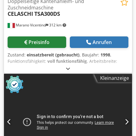
Doppelseitige Kantenanleim- und
Zuschneidmaschine
CELASCHI
TSA300DS
Marano Vicentino
312 km
Preisinfo
Anrufen
Zustand:
einsatzbereit (gebraucht)
, Baujahr:
1998
,
Funktionsfähigkeit:
voll funktionsfähig
, Arbeitsbreite:
3.000 mm
, Gesamtgewicht:
5.000 kg
, Eingangsspannung:
380 V
, Ausstattung:
Dokumentation/Handbuch
,
Kleinanzeige
Doppelseitige Formatiermaschine Celaschi TSA300DS
Bewegliche Schulteröffnung 3000 mm über Touchpanel
Minimale Arbeitsbreite 200 mm Chodpfszfvtnjx Aipea 5+5
Motorgruppen Schienenbreite 65 mm Mitnehmerbolzen
mit 400 mm Teilung Pneumatische Einschaltung der
Fräsgruppe Automatische Einschaltung über CNC-
Steuerung Verstellbare Vorschubgeschwindigkeit
(min/max) (m/min) 4-24