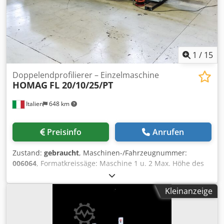
1
/
15
Doppelendprofilierer – Einzelmaschine
HOMAG
FL 20/10/25/PT
Italien
648 km
Preisinfo
Anrufen
Zustand:
gebraucht
, Maschinen-/Fahrzeugnummer:
006064
, Formatkreissäge: Maschine 1 u. 2 Max. Höhe des
Paneels: 85 mm Max. Vortriebsgeschwindigkeit: 26 m/min
Abstand zwischen den Klinken: 1000 mm Cjdpfx Aslw A D
Kleinanzeige
Tjipoha