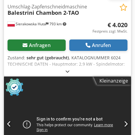
Umschlag-Zapfenschneidmaschine
Balestrini Chambon 2-TAO
€ 4.020
Sierakowska Huta
793 km
Festpreis zzgl. MwSt.
Anfragen
Anrufen
Zustand:
sehr gut (gebraucht)
, KATALOGNUMMER 6024
TECHNISCHE DATEN - Hauptmotor: 2,9 kW - Spindelmotor:
0,75 kW - Vorschubmotor des Wagens: 0,75 kW -
Versorgungsspannung: 380V - Abmessungen (L/B/H):
Kleinanzeige
1600x1100x1200 mm - Gewicht: 891 kg Chodpfezcu U Tex
Aipoa Die Maschine ist ausgestattet mit: – 2 Tischen, Maße
300x340 mm – pneumatische Werkstückspanner – Tische
neigbar in zwei Ebenen – Möglichkeit, Längs- und
Rundzapfen auf den Tischen zu fertigen – mechanisch
einstellbare Tischgeschwindigkeit sowie Spindeldrehzahl –
höhenverstellbare Tische – Zapfenbreitenverstellung
Nettopreis: 16.900 PLN Nettopreis: 4.020 EUR Nettopreis
berechnet zum Kurs 4,2 PLN/EUR (bei größeren