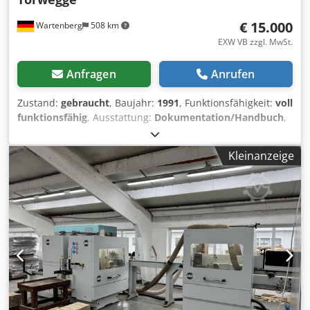
€ 15.000
Wartenberg
508 km
EXW VB zzgl. MwSt.
Anfragen
Anrufen
Zustand:
gebraucht
, Baujahr:
1991
, Funktionsfähigkeit:
voll
funktionsfähig
, Ausstattung:
Dokumentation/Handbuch
,
Torwegge Doppelendprofiler H 613 E – Baujahr 1991 – Top
Zustand – umfangreiches Zubehör Torwegge Double End
Kleinanzeige
Tenoner H 613 E – Year 1991 – Excellent Condition –
Extensive Tooling Included Zum Verkauf steht ein
hochwertiger Torwegge Doppelendprofiler Typ H 613 E,
Baujahr 1991, aus deutscher Qualitätsfertigung. Die
Maschine befindet sich in einem außergewöhnlich
gepflegten technischen und optischen Zustand und wurde
während ihrer gesamten Einsatzzeit regelmäßig gewartet
und fachgerecht instand gehalten. Sie war bis zuletzt
zuverlässig in der industriellen Holzbearbeitung im Einsatz
und ist sofort einsatzbereit. Ein weiterer wesentlicher
Pluspunkt ist die modernisierte Elektrotechnik: Der