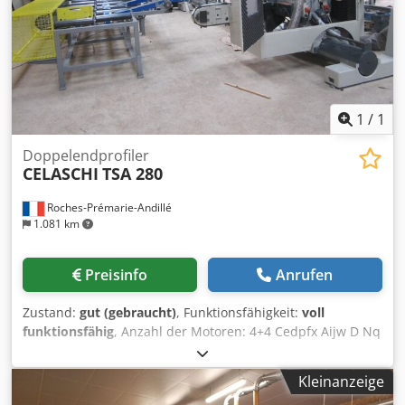
1
/
1
Doppelendprofiler
CELASCHI
TSA 280
Roches-Prémarie-Andillé
1.081 km
Preisinfo
Anrufen
Zustand:
gut (gebraucht)
, Funktionsfähigkeit:
voll
funktionsfähig
, Anzahl der Motoren: 4+4 Cedpfx Aijw D Nq
Topjha Öffnung: 6 Meter
Kleinanzeige