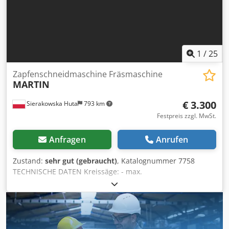
Wechselkursschwankungen kann sich der Preis ändern)
1
/
25
Zapfenschneidmaschine Fräsmaschine
MARTIN
€ 3.300
Sierakowska Huta
793 km
Festpreis zzgl. MwSt.
Anfragen
Anrufen
Zustand:
sehr gut (gebraucht)
, Katalognummer 7758
TECHNISCHE DATEN Kreissäge: - max.
Sägeblattdurchmesser: 350 mm - Spindel: 30 mm - Spindel
arretierbar - Sägeblattverstellung: vorne/hinten,
oben/unten, Winkel Chedjzaa Tvopfx Aipja -
Sägeblattschutz - Motor: 1,1 kW - Absaugstutzen-
Durchmesser: 80 mm Fräsmaschine: - Zapfenspindel: -