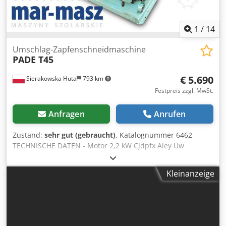
1
/
14
Umschlag-Zapfenschneidmaschine
PADE T45
€ 5.690
Sierakowska Huta
793 km
Festpreis zzgl. MwSt.
Anfragen
Anrufen
Zustand:
sehr gut (gebraucht)
, Katalognummer 6462
TECHNISCHE DATEN - Motor 2,2 kW Cjdpfx Aiey Uw
Tkepeha - Versorgung 380 V - Motor für Kopfverschiebung
0,9 kW - Absaugstutzen-Durchmesser 2x100 mm -
Kleinanzeige
Abmessungen (L/B/H): 1330x1100x1220 mm - Gewicht: 920
kg Die Maschine ist ausgestattet mit: – 2 Tische mit
Winkelanschlägen, Maße 385x330 mm – 2 pneumatischen
Spannzwingen – Tische beidseitig schwenkbar –
Möglichkeit auf den Tischen Längs- und Rundzapfen zu