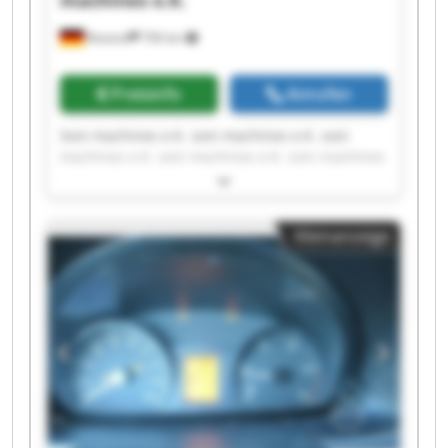
Rostock
756 km
Preisinfo
Anrufen
Soni machines e.K. soni machines e.K. soni
machines e.K. soni machines e.K. soni machines
e.K. soni machines e.K. soni machines e.K. soni
machines e.K. soni machines e.K. soni machines
e.K. soni machines e.K. soni machines e.K. soni
Kleinanzeige
machines e.K. soni machines e.K. soni machines
e.K. soni machines e.K. soni machines e.K. soni
machines e.K. soni machines e.K. soni machines
e.K.