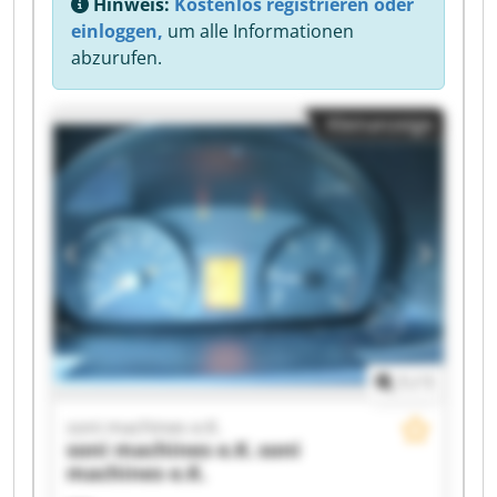
Hinweis:
Kostenlos registrieren oder
einloggen,
um alle Informationen
abzurufen.
Kleinanzeige
1
/
1
soni machines e.K.
soni machines e.K.
soni
machines e.K.