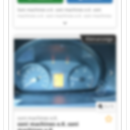
Soni machines e.K. soni machines e.K. soni
machines e.K. soni machines e.K. soni machines
e.K. soni machines e.K. soni machines e.K. soni
machines e.K. soni machines e.K. soni machines
e.K. soni machines e.K. soni machines e.K. soni
Kleinanzeige
machines e.K. soni machines e.K. soni machines
e.K. soni machines e.K. soni machines e.K. soni
machines e.K. soni machines e.K. soni machines
e.K.
1
/
1
soni machines e.K.
soni machines e.K.
soni
machines e.K.