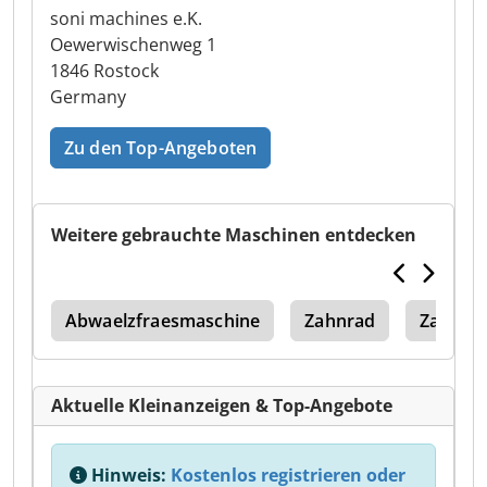
soni machines e.K.
Oewerwischenweg 1
1846 Rostock
Germany
Zu den Top-Angeboten
Weitere gebrauchte Maschinen entdecken
pp
Abwaelzfraesmaschine
Zahnrad
Zahnra
Aktuelle Kleinanzeigen & Top-Angebote
Hinweis:
Kostenlos registrieren oder