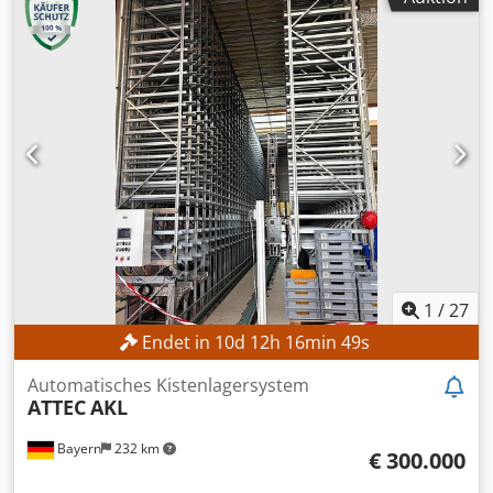
1
/
27
Endet in
10
d
12
h
16
min
47
s
Automatisches Kistenlagersystem
ATTEC
AKL
Bayern
232 km
€ 300.000