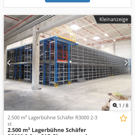
Durchführung von Versteigerungen im Auftrag. Unser Full-
Zubehörkatalog. Ware ist auf Lager. Transport und
Service durch eigene Mitarbeiter: Katalogisierung, Büro-
Montage auf Anfrage möglich. Andere Zusammenstellung
Aufbereitung, Besichtigung, Warenausgabe, Logistik,
auf Anfrage. Über 2000 Meter vorhanden. Besichtigung
Kleinanzeige
Rückbau und besenreine Übergabe. Egal ob Sie über
jederzeit nach Vereinbarung möglich. Weitere Infos auf
Schwerlastregale auf uns aufmerksam wurden oder ein
Anfrage. Ständig über 5000 lfm Palettenregale von
Schwerlastregal verzinkt / Regalsystem Schwerlast suchen
zahlreichen Herstellern auf Lager. (Änderungen und
– wir garantieren beste Konditionen. Kontaktieren Sie uns
Irrtümer in den technischen Daten, Angaben und Preisen
für ein unverbindliches Angebot!
sowie Zwischenverkauf vorbehalten! Siehe unsere AGB,
alle Preise excl. Mwst. ab Lager) Lenox Trading – Top
Lagertechnik & Schwerlastregale gebraucht & neu
Beschreibungstext: Suchen Sie hochwertige Lagerregale
zum Kaufen? Lenox Trading ist mit rund 100 eigenen
Mitarbeitern einer der größten Händler für neue und
gebrauchte Lagertechnik im gesamten DACH-Raum
(Österreich, Deutschland, Schweiz). ⚡ PROMPT
VERFÜGBAR: • Über 10.000 Laufmeter Regale prompt
1
/
8
lieferbar • 20.000 m² Lagerbühnen & Stahlbaubühnen
sofort verfügbar • Wöchentlich 30–50 Sattelschlepper
2.500 m² Lagerbühne Schäfer R3000 2-3
Warenumschlag für maximale Auswahl 📦 UNSER
st
SORTIMENT (GÜNSTIG ONLINE KAUFEN): Egal ob
2.500 m² Lagerbühne Schäfer
Palettenregal, Schwerlastregal, Hochregale kaufen,