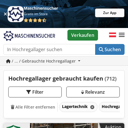
Maschinensucher
Zur App
Gratis im Store
Verkaufen
Suchen
/ ... / Gebrauchte Hochregallager
Hochregallager gebraucht kaufen
(712)
Filter
Relevanz
Lagertechnik
Hochregalla
Alle Filter entfernen
Auktion