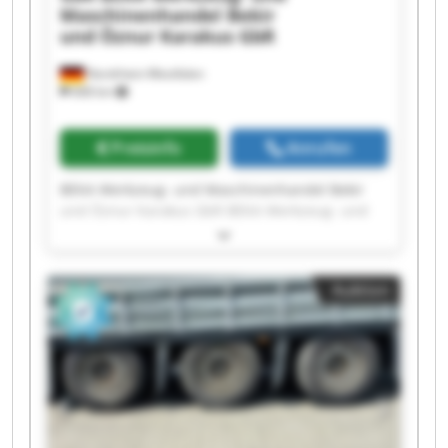
Maschinenhandel Bekir
und Öznur Karakus GbR BEKA Werkzeug- und
und Öznur Karakus GbR
Maschinenhandel Bekir und Öznur Karakus GbR
BEKA Werkzeug- und Maschinenhandel Bekir
Nordrhein-Westfalen
und Öznur Karakus GbR BEKA Werkzeug- und
668 km
Maschinenhandel Bekir und Öznur Karakus GbR
Preisinfo
Anrufen
BEKA Werkzeug- und Maschinenhandel Bekir
und Öznur Karakus GbR BEKA Werkzeug- und
Maschinenhandel Bekir und Öznur Karakus GbR
BEKA Werkzeug- und Maschinenhandel Bekir
und Öznur Karakus GbR BEKA Werkzeug- und
Auktion
Maschinenhandel Bekir und Öznur Karakus GbR
BEKA Werkzeug- und Maschinenhandel Bekir
und Öznur Karakus GbR BEKA Werkzeug- und
Maschinenhandel Bekir und Öznur Karakus GbR
BEKA Werkzeug- und Maschinenhandel Bekir
und Öznur Karakus GbR BEKA Werkzeug- und
Maschinenhandel Bekir und Öznur Karakus GbR
BEKA Werkzeug- und Maschinenhandel Bekir