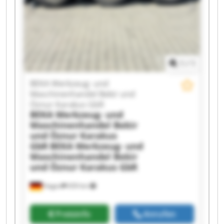
und Öznur Karakus GbR BEKA Werkzeug- und
Maschinenhandel Bekir und Öznur Karakus GbR
BEKA Werkzeug- und Maschinenhandel Bekir
und Öznur Karakus GbR BEKA Werkzeug- und
Maschinenhandel Bekir und Öznur Karakus GbR
BEKA Werkzeug- und Maschinenhandel Bekir
1
/
1
und Öznur Karakus GbR BEKA Werkzeug- und
Maschinenhandel Bekir und Öznur Karakus GbR
BEKA Werkzeug- und
BEKA Werkzeug- und Maschinenhandel Bekir
Maschinenhandel Bekir und
und Öznur Karakus GbR BEKA Werkzeug- und
Öznur Karakus GbR
Maschinenhandel Bekir und Öznur Karakus GbR
BEKA Werkzeug- und
BEKA Werkzeug- und Maschinenhandel Bekir
Maschinenhandel Bekir
und Öznur Karakus GbR BEKA Werkzeug- und
und Öznur Karakus
Maschinenhandel Bekir und Öznur Karakus GbR
GbR
BEKA Werkzeug- und
BEKA Werkzeug- und Maschinenhandel Bekir
Maschinenhandel Bekir
und Öznur Karakus GbR BEKA Werkzeug- und
und Öznur Karakus GbR
Maschinenhandel Bekir und Öznur Karakus GbR
BEKA Werkzeug- und Maschinenhandel Bekir
Hagen
659 km
und Öznur Karakus GbR BEKA Werkzeug- und
Maschinenhandel Bekir und Öznur Karakus GbR
Preisinfo
Anrufen