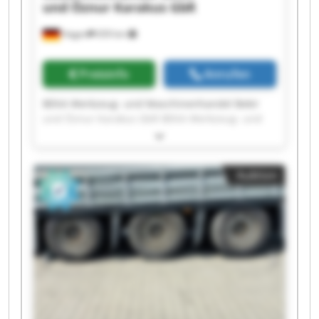
und Öznur Karakus GbR
Maschinenhandel Bekir und Öznur Karakus GbR
BEKA Werkzeug- und Maschinenhandel Bekir
Hagen
659 km
und Öznur Karakus GbR BEKA Werkzeug- und
Maschinenhandel Bekir und Öznur Karakus GbR
Preisinfo
Anrufen
BEKA Werkzeug- und Maschinenhandel Bekir
und Öznur Karakus GbR BEKA Werkzeug- und
Maschinenhandel Bekir und Öznur Karakus GbR
BEKA Werkzeug- und Maschinenhandel Bekir
und Öznur Karakus GbR BEKA Werkzeug- und
Auktion
Maschinenhandel Bekir und Öznur Karakus GbR
BEKA Werkzeug- und Maschinenhandel Bekir
und Öznur Karakus GbR BEKA Werkzeug- und
Maschinenhandel Bekir und Öznur Karakus GbR
BEKA Werkzeug- und Maschinenhandel Bekir
und Öznur Karakus GbR BEKA Werkzeug- und
Maschinenhandel Bekir und Öznur Karakus GbR
BEKA Werkzeug- und Maschinenhandel Bekir
und Öznur Karakus GbR BEKA Werkzeug- und
Maschinenhandel Bekir und Öznur Karakus GbR