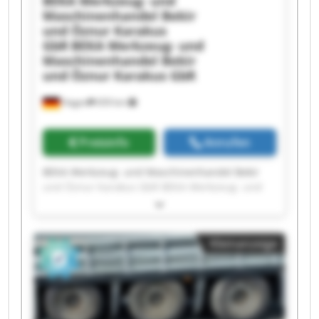
BEKA Werkzeug- und
BEKA Werkzeug- und Maschinenhandel Bekir
Maschinenhandel Bekir
und Öznur Karakus GbR BEKA Werkzeug- und
und Öznur Karakus
Maschinenhandel Bekir und Öznur Karakus GbR
GbR
BEKA Werkzeug- und
BEKA Werkzeug- und Maschinenhandel Bekir
Maschinenhandel Bekir
und Öznur Karakus GbR BEKA Werkzeug- und
und Öznur Karakus GbR
Maschinenhandel Bekir und Öznur Karakus GbR
BEKA Werkzeug- und Maschinenhandel Bekir
Hagen
659 km
und Öznur Karakus GbR BEKA Werkzeug- und
Maschinenhandel Bekir und Öznur Karakus GbR
Preisinfo
Anrufen
BEKA Werkzeug- und Maschinenhandel Bekir
und Öznur Karakus GbR BEKA Werkzeug- und
Maschinenhandel Bekir und Öznur Karakus GbR
BEKA Werkzeug- und Maschinenhandel Bekir
und Öznur Karakus GbR BEKA Werkzeug- und
Kleinanzeige
Maschinenhandel Bekir und Öznur Karakus GbR
BEKA Werkzeug- und Maschinenhandel Bekir
und Öznur Karakus GbR BEKA Werkzeug- und
Maschinenhandel Bekir und Öznur Karakus GbR
BEKA Werkzeug- und Maschinenhandel Bekir