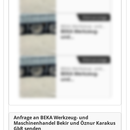
Maschinenhandel
Bekir und Öznur
Karakus GbR BEKA
Werkzeug- und
Kleinanzeige
Maschinenhandel
BEKA Werkzeug- und Maschinenhandel Bekir und Öznur Karakus GbR
Bekir und Öznur
BEKA Werkzeug-
Karakus GbR
und
Maschinenhandel
Bekir und Öznur
Karakus GbR BEKA
Werkzeug- und
Kleinanzeige
Maschinenhandel
BEKA Werkzeug- und Maschinenhandel Bekir und Öznur Karakus GbR
Bekir und Öznur
BEKA Werkzeug-
Karakus GbR
und
Maschinenhandel
Bekir und Öznur
Karakus GbR BEKA
Werkzeug- und
Maschinenhandel
Bekir und Öznur
Anfrage an BEKA Werkzeug- und
Karakus GbR
Maschinenhandel Bekir und Öznur Karakus
GbR senden