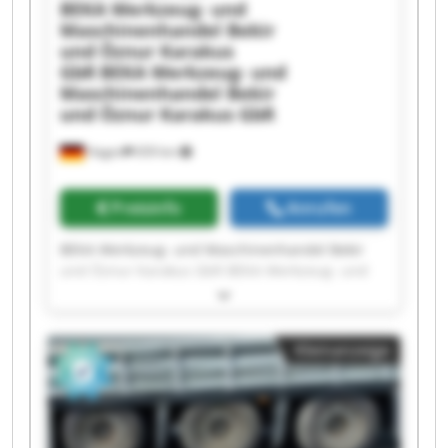
BEKA Werkzeug- und
BEKA Werkzeug- und Maschinenhandel Bekir
Maschinenhandel Bekir
und Öznur Karakus GbR BEKA Werkzeug- und
und Öznur Karakus
Maschinenhandel Bekir und Öznur Karakus GbR
GbR
BEKA Werkzeug- und
BEKA Werkzeug- und Maschinenhandel Bekir
Maschinenhandel Bekir
und Öznur Karakus GbR BEKA Werkzeug- und
und Öznur Karakus GbR
Maschinenhandel Bekir und Öznur Karakus GbR
BEKA Werkzeug- und Maschinenhandel Bekir
Hagen
659 km
und Öznur Karakus GbR BEKA Werkzeug- und
Maschinenhandel Bekir und Öznur Karakus GbR
Preisinfo
Anrufen
BEKA Werkzeug- und Maschinenhandel Bekir
und Öznur Karakus GbR BEKA Werkzeug- und
Maschinenhandel Bekir und Öznur Karakus GbR
BEKA Werkzeug- und Maschinenhandel Bekir
und Öznur Karakus GbR BEKA Werkzeug- und
Kleinanzeige
Maschinenhandel Bekir und Öznur Karakus GbR
BEKA Werkzeug- und Maschinenhandel Bekir
und Öznur Karakus GbR BEKA Werkzeug- und
Maschinenhandel Bekir und Öznur Karakus GbR
BEKA Werkzeug- und Maschinenhandel Bekir