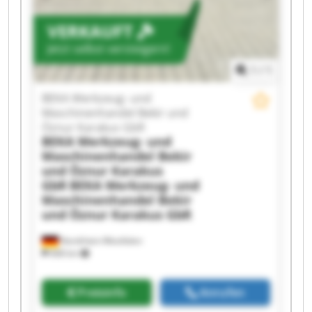
BEKA Werkzeug- und Maschinenhandel Bekir
VERKAUFT
und Öznur Karakus GbR BEKA Werkzeug- und
Maschinenhandel Bekir und Öznur Karakus GbR
Jetzt selbst versteigern!
BEKA Werkzeug- und Maschinenhandel Bekir
1
/
1
und Öznur Karakus GbR BEKA Werkzeug- und
Maschinenhandel Bekir und Öznur Karakus GbR
BEKA Werkzeug- und
BEKA Werkzeug- und Maschinenhandel Bekir
Maschinenhandel Bekir und
und Öznur Karakus GbR BEKA Werkzeug- und
Öznur Karakus GbR
Maschinenhandel Bekir und Öznur Karakus GbR
BEKA Werkzeug- und
BEKA Werkzeug- und Maschinenhandel Bekir
Maschinenhandel Bekir
und Öznur Karakus GbR BEKA Werkzeug- und
und Öznur Karakus
Maschinenhandel Bekir und Öznur Karakus GbR
GbR
BEKA Werkzeug- und
BEKA Werkzeug- und Maschinenhandel Bekir
Maschinenhandel Bekir
und Öznur Karakus GbR BEKA Werkzeug- und
und Öznur Karakus GbR
Maschinenhandel Bekir und Öznur Karakus GbR
BEKA Werkzeug- und Maschinenhandel Bekir
Nordrhein-Westfalen
und Öznur Karakus GbR BEKA Werkzeug- und
668 km
Maschinenhandel Bekir und Öznur Karakus GbR
Preisinfo
Anrufen