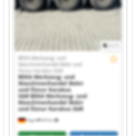
BEKA Werkzeug- und Maschinenhandel Bekir
und Öznur Karakus GbR BEKA Werkzeug- und
Maschinenhandel Bekir und Öznur Karakus GbR
BEKA Werkzeug- und Maschinenhandel Bekir
und Öznur Karakus GbR BEKA Werkzeug- und
Maschinenhandel Bekir und Öznur Karakus GbR
BEKA Werkzeug- und Maschinenhandel Bekir
1
/
1
und Öznur Karakus GbR BEKA Werkzeug- und
Maschinenhandel Bekir und Öznur Karakus GbR
BEKA Werkzeug- und
BEKA Werkzeug- und Maschinenhandel Bekir
Maschinenhandel Bekir und
und Öznur Karakus GbR BEKA Werkzeug- und
Öznur Karakus GbR
Maschinenhandel Bekir und Öznur Karakus GbR
BEKA Werkzeug- und
BEKA Werkzeug- und Maschinenhandel Bekir
Maschinenhandel Bekir
und Öznur Karakus GbR BEKA Werkzeug- und
und Öznur Karakus
Maschinenhandel Bekir und Öznur Karakus GbR
GbR
BEKA Werkzeug- und
BEKA Werkzeug- und Maschinenhandel Bekir
Maschinenhandel Bekir
und Öznur Karakus GbR BEKA Werkzeug- und
und Öznur Karakus GbR
Maschinenhandel Bekir und Öznur Karakus GbR
BEKA Werkzeug- und Maschinenhandel Bekir
Hagen
659 km
und Öznur Karakus GbR BEKA Werkzeug- und
Maschinenhandel Bekir und Öznur Karakus GbR