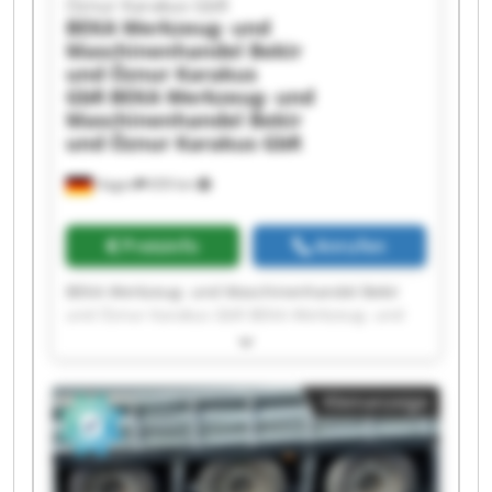
Öznur Karakus GbR
Maschinenhandel Bekir und Öznur Karakus GbR
BEKA Werkzeug- und
BEKA Werkzeug- und Maschinenhandel Bekir
Maschinenhandel Bekir
und Öznur Karakus GbR BEKA Werkzeug- und
und Öznur Karakus
Maschinenhandel Bekir und Öznur Karakus GbR
GbR
BEKA Werkzeug- und
BEKA Werkzeug- und Maschinenhandel Bekir
Maschinenhandel Bekir
und Öznur Karakus GbR BEKA Werkzeug- und
und Öznur Karakus GbR
Maschinenhandel Bekir und Öznur Karakus GbR
BEKA Werkzeug- und Maschinenhandel Bekir
Hagen
659 km
und Öznur Karakus GbR BEKA Werkzeug- und
Maschinenhandel Bekir und Öznur Karakus GbR
Preisinfo
Anrufen
BEKA Werkzeug- und Maschinenhandel Bekir
und Öznur Karakus GbR BEKA Werkzeug- und
Maschinenhandel Bekir und Öznur Karakus GbR
BEKA Werkzeug- und Maschinenhandel Bekir
und Öznur Karakus GbR BEKA Werkzeug- und
Kleinanzeige
Maschinenhandel Bekir und Öznur Karakus GbR
BEKA Werkzeug- und Maschinenhandel Bekir
und Öznur Karakus GbR BEKA Werkzeug- und
Maschinenhandel Bekir und Öznur Karakus GbR