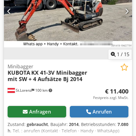
1
/
15
Minibagger
KUBOTA
KX 41-3V Minibagger
mit SW + 4 Aufsätze Bj 2014
€ 11.400
St.Lorenz
100 km
Festpreis zzgl. MwSt.
Anfragen
Anrufen
Zustand:
gebraucht
, Baujahr:
2014
, Betriebsstunden:
7.080
h
, Tel. : anrufen (Kontakt · Telefon · Handy · WhatsApp)