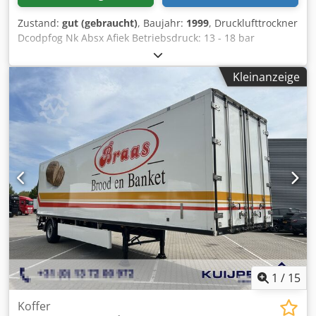
Zustand:
gut (gebraucht)
, Baujahr:
1999
, Drucklufttrockner
Dcodpfog Nk Absx Afiek Betriebsdruck: 13 - 18 bar
Durchflussmenge bei 7 bar: 12,7 m^3/min Spannung: 400
V Gewicht: 660 kg Gesamtabmessungen: 1050 x 1550 x
Kleinanzeige
1500 mm
1
/
15
Koffer