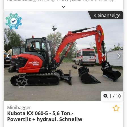
Diesel
, Leergewicht:
1.855 kg
, Baujahr:
2012
,
Betriebsstunden:
3.441 h
, Antriebsart:
Diesel
, Minibagger
Kleinanzeige
Zustand: Einsatzbereit und voll funktionsfähig Zustand
Technisch: gut Dedjzqxi Njpfx Afijck Beschreibung:
Minibagger KUBOTA KX019-4 - - BJ 2012 - - 3441
Betriebsstunden - - 1855 kg Eigengewicht - - mechanischer
Schnellwechsler GEEL/Martin - - 2 Stk. gebr. Grabenlöffel
30 + 60 cm - - 1 Stk. hydraulischer Böschungslöffel 100 cm -
- - HYDRAULISCHES VERSTELLLAUFWERK 100 - 130 cm - - -
Arbeitsscheinwerfer - - 3-Zylinder-Kubota Dieselmotor 11,8
kW (16 PS) - - Bagger in gutem Zustand - - neues Prüfbuch -
- neue Überprüfung von gerichtl. zertifiziertem
Sachverständiger durchgeführt Schnellwechsler, Löffel, 3.
Ventil, Heizung, Vollkabine,
1
/
10
Minibagger
Kubota
KX 060-5 - 5,6 Ton.-
Powertilt + hydraul. Schnellw