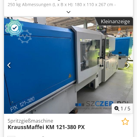
250 kg Abmessungen (L x B x H): 180 x 110 x 267 cm -
Baujahr: 1998 - Dokumentation verfügbar: Nein - CE-
Zertifikat vorhanden: Nein - Seriennummer: 88 1 65 -
Kleinanzeige
Hauptmotorleistung [kW]: 11.0 - Max. Werkstücklänge
[mm]: 1870 - Max. Werkstückhöhe [mm]: 2500 - Bedienung:
Manuell - Spannung [V]: 415 - Stromverbrauch [A]: 20 -
Sicherung [A]: 32 - Leistung [kW]: 11.0 - Transportmaße:
1800mm x 1100mm x 2670mm (l x b x h) -
Transportgewicht [kg]: 250kg - Transportpakete [Stk.]: 1
Dedpfxezrur As Afisck Finanzielle Informationen
Mehrwertsteuer: Der angegebene Preis versteht sich zzgl.
Mehrwertsteuer Mehrwertsteuer/Differenzbesteuerung:
Mehrwertsteuer abzugsfähig für Unternehmer Lieferung
und Inzahlungnahme jederzeit möglich für alles aus dem
Industriebereich Yorick Diebels
1
/
5
Spritzgießmaschine
KraussMaffei
KM 121-380 PX