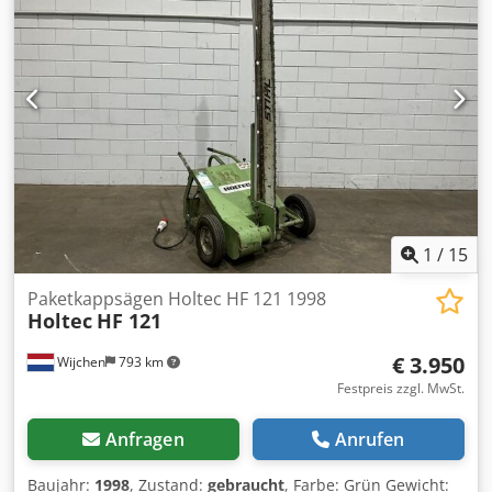
-Preis: pro Stück -Transportabmessung: 670/400/H530 mm
-Gewicht: 50 kg/Stück
1
/
15
Paketkappsägen Holtec HF 121 1998
Holtec
HF 121
€ 3.950
Wijchen
793 km
Festpreis zzgl. MwSt.
Anfragen
Anrufen
Baujahr:
1998
, Zustand:
gebraucht
, Farbe: Grün Gewicht: