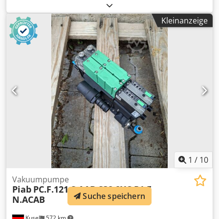
mm
, Leistung des Spindelmotors:
5.000 W
, Feststehender
Tisch, beweglicher Kopf Kette mit diagonaler
Kleinanzeige
Vertikalbewegung Dodpfjyzrcmsx Afieck automatischer
Schnitt Abfallrückgewinnungsband
1
/
10
Vakuumpumpe
Piab
PC.F.121.S.AAB.S38.2XC.P1.E
Suche speichern
N.ACAB
Kusel
572 km