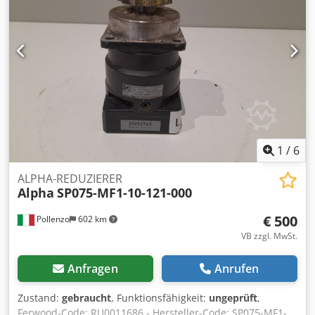
1
/
6
ALPHA-REDUZIERER
Alpha
SP075-MF1-10-121-000
€ 500
Pollenzo
602 km
VB zzgl. MwSt.
Anfragen
Anrufen
Zustand:
gebraucht
, Funktionsfähigkeit:
ungeprüft
,
Ferwood-Code: RU0011686 - Hersteller-Code: SP075-MF1-