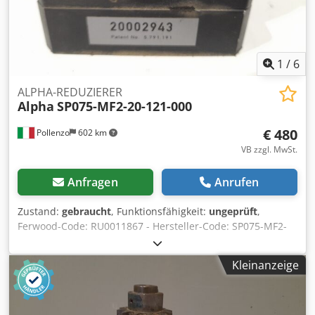
Funktionell Ladebordwand: Dhollandia DHLM.20,
Heckklappe, 1500 kg Marke des Aufbaus: J Stam
Carrosserie Plywood Box Wartung, Verlauf und Zustand
Zahl der Eigentümer: 1 Technischer Zustand: gut
Optischer Zustand: gut Produktsicherheit Hersteller:
1
/
6
Kuijpers Trading BV Minosstraat 8 5048CK TILBURG, NL
ALPHA-REDUZIERER
Alpha
SP075-MF2-20-121-000
€ 480
Pollenzo
602 km
VB zzgl. MwSt.
Anfragen
Anrufen
Zustand:
gebraucht
, Funktionsfähigkeit:
ungeprüft
,
Ferwood-Code: RU0011867 - Hersteller-Code: SP075-MF2-
20-121-000 - Zustand: Gebraucht - Funktionalität: Nicht
getestet - Kompatible Maschine: - Bei Interesse bieten wir
Kleinanzeige
einen Überholungsservice an, bitte kontaktieren Sie uns.
4KG 36X26X21 Dcjdpfx Aoymd Ecefijk