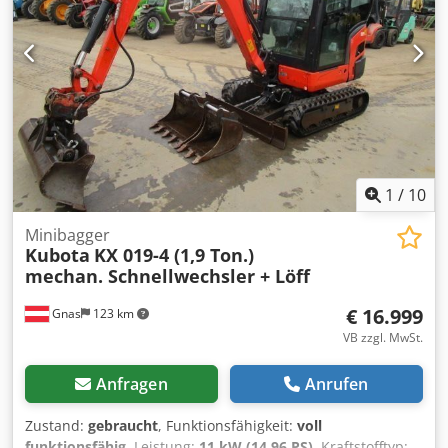
1
/
10
Minibagger
Kubota
KX 019-4 (1,9 Ton.)
mechan. Schnellwechsler + Löff
€ 16.999
Gnas
123 km
VB zzgl. MwSt.
Anfragen
Anrufen
Zustand:
gebraucht
, Funktionsfähigkeit:
voll
funktionsfähig
, Leistung:
11 kW (14,96 PS)
, Kraftstofftyp: