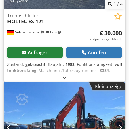
1
/
4
Trennschleifer
HOLTEC
ES 121
€ 30.000
Sulzbach-Laufen
383 km
Festpreis zzgl. MwSt.
Anfragen
Anrufen
Zustand:
gebraucht
, Baujahr:
1983
, Funktionsfähigkeit:
voll
funktionsfähig
, Maschinen-/Fahrzeugnummer:
8384
,
Gesamtlänge:
144.400 mm
, Gesamtbreite:
4.400 mm
,
Gesamthöhe:
4.000 mm
, gebrauchte Holtec Kappsäge bis
Kleinanzeige
zuletzt in benutzung Djdjzp Rn Uopfx Afieck