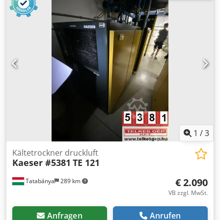
2.0 Schnittholzdaten: zu kappende Pakete max: 4200
B=1200 H=1200 mm min: 2500 mm Pakete nach Kappung
max: 4 mm min: 700 mm Restschnitte (Abfall) max: 300 mm
2026-04-29 i.A. P. Hörnchen Ausgabedatum Ersteller 1.
Maschinenkarte
1
/
3
Kältetrockner druckluft
Kaeser #5381
TE 121
€ 2.090
Tatabánya
289 km
VB zzgl. MwSt.
Anfragen
Anrufen