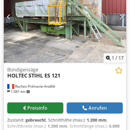
1
/
17
Bündigensäge
HOLTEC
STIHL ES 121
Roches-Prémarie-Andillé
1.081 km
Preisinfo
Anrufen
Zustand:
gebraucht
, Schnitthöhe (max.):
1.200 mm
,
Schnittbreite (max.):
1.200 mm
, Schnittlänge (max.):
6.000