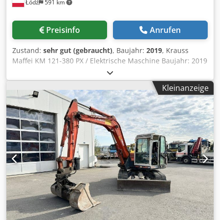
Łódź
591 km
Preisinfo
Anrufen
Zustand:
sehr gut (gebraucht)
, Baujahr:
2019
, Krauss
Maffei KM 121-380 PX / Elektrische Maschine Baujahr: 2019
Spritzeinheit: Schneckendurchmesser: 35 mm
Spritzgewicht: 140 g Spritzdruck: 2429 bar Dosiervolumen:
Kleinanzeige
154 ccm Schließeinheit: Schließkraft: 120 t Holmabstand:
470x420 mm Größe der Aufspannplatten: 640x590 mm
Auswerfer: elektrisch Schließeinheit: kniehebel Steuerung:
MC6 - Touchscreen Zusätzliche Ausrüstung: Maschine in
sehr gutem technischem Zustand Elektrische Maschine:
energiesparend und sehr leise Betriebsstunden: ca. im
Automatikbetrieb Djdpezpaqxjfx Afijck Euromap 67
Roboterschnittstelle Luftventil mit Vakuum x 2
Hydraulischer Kernzug x 1 Steuerung mit Heißkanälen x 15
Spritzaggregat ist verschleißfest und widerstandsfähig
gegen Korrosion Hauptmotor der Maschine - Servomotor
mit Wechselrichter angetrieben -Energiesparung
Zentralschmierung Parallele Bewegungen Automatische