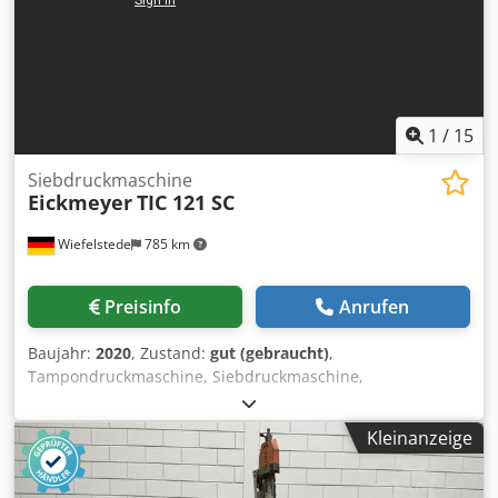
Transporthöhe: 2,54 m • Schnell Langsam gang • Motor:
Kubota 4 Zylinder Diesel • Klimaanlage • Planierschild •
Überlastwarnsystem • Gesamtgewicht: 8835 kg • Deutsche
Maschinen • Sofort einsatzbereit • Dieses Angebot ist
unverbindlich und freibleibend. - Zwischenverkauf
vorbehalten, - Irrtum und/oder Tippfehler nicht
1
/
15
ausgeschlossen. - Verkauf zu unseren AGB`s.
Siebdruckmaschine
Eickmeyer
TIC 121 SC
Wiefelstede
785 km
Preisinfo
Anrufen
Baujahr:
2020
, Zustand:
gut (gebraucht)
,
Tampondruckmaschine, Siebdruckmaschine,
Runddruckmaschine, Pad Printer -Hersteller: Eickmeyer,
Siebdruckmaschine Tampondruckmaschine -Typ: TIC 121
Kleinanzeige
SC -Spannung: 230 V -Tischgröße: 180 x 100 mm -
Ausladung: 165 mm -Bedienung: mit Fußpedal Dcjdpsx Ei
Twofx Afiek -Anzahl: 3x Tampondruckmaschine vorhanden