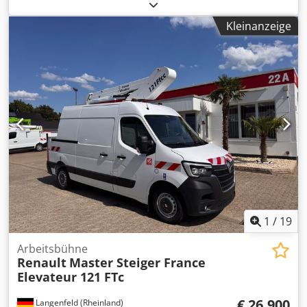
Dcjdpewu Rrtofx Afiok * Kubota KX 41 - 3 V * Minibagger *
Motor Kubota, * Modell D902-E3 oder D902BH etc * 3
Kleinanzeige
Zylinder * Hubraum 898 ccm) * Leistung: 12,7 kW * 17 PS *
mit Schnellwechsler * 2 Tieflöffel * 1 Böschungslöffel * 1
Hydrlaulikhammer * KM 100 * Verstellbar Breite der
Gummi Paletten * Stunden : 7080 * Baujahr : 2014 * Preis
Netto * Alle Angaben ohne Gewähr
1
/
19
Arbeitsbühne
Renault
Master Steiger France
Elevateur 121 FTc
€ 26.900
Langenfeld (Rheinland)