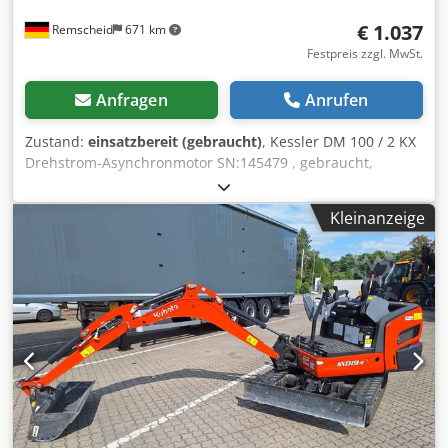
€ 1.037
Remscheid
671 km
Festpreis zzgl. MwSt.
Anfragen
Anrufen
Zustand:
einsatzbereit (gebraucht)
, Kessler DM 100 / 2 KX
Drehstrom-Asynchronmotor SN:145479 , gebraucht,
normale Gebrauchsspuren, 100% funktionsfähig,
Lieferumfang gem. Fotos Dcodsi D Iytjpfx Afiok
Kleinanzeige