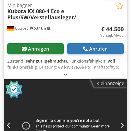
Minibagger
Kubota
KX 080-4 Eco e
Plus/SW/Verstellausleger/
€ 44.500
Butzbach
537 km
VB zzgl. MwSt.
Anfragen
Anrufen
Zustand:
sehr gut (gebraucht)
, Funktionsfähigkeit:
voll
funktionsfähig
, Leistung:
63 kW (85,66 PS)
, Kraftstofftyp:
Diesel
, Gesamtgewicht:
8.835 kg
, Baujahr:
2018
,
Betriebsstunden:
3.749 h
, Kubota KX 080-4 Eco e
Kleinanzeige
Plus/SW/Verstellausleger/Schwenkarm • Hersteller: Kubota
• Typ: KX 080-4 • Baujahr: 2018 Dsdpfxsznxd Uj Afisck •
Betriebsstunden: 3749 Std • Leistung: 46,5 Kw/ 63 Ps •
Motor: • Fahrgeschwindigkeit 2,7-4,8 km/h • Hydraulischen
Schnellwechsler MS08 • Schwenkarm • Schwenklöffel 150
cm • Tieflöffel 30 cm • Grabtiefe: 4,60 Meter • Löffelstiel L:
2,10 Meter • Hammer, Greifer, Schere Hydraulik •
Transportlänge: 6,45 m • Transportbreite: 2,20 m •