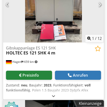
1
/
12
Gibskappanlage ES 121 SHK
HOLTEC
ES 121 SHK 4 m
Hagen
659 km
Preisinfo
Anrufen
Zustand:
neu
, Baujahr:
2023
, Funktionsfähigkeit:
voll
funktionsfähig
, Polen 1.5 Baujahr 2023 Djdpfx Afex
Dmavsijck 1.6 Betriebsspannung 400 V / 50 Hz 1.7
Sägekette 14788 (190 cm) 3333 .8 Führungsschiene
Kleinanzeige
11003322 (190 cm) 3004 1.9 Betriebsanleitung 52270 (27)