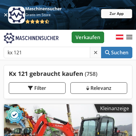
Maschinensucher
Zur App
Gratis im Store
Verkaufen
Suchen
Kx 121 gebraucht kaufen
(758)
Filter
Relevanz
Kleinanzeige