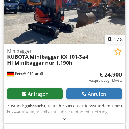
1
/
8
Minibagger
KUBOTA
Minibagger KX 101-3a4
HI Minibagger nur 1.190h
€ 24.900
Peine
619 km
Festpreis zzgl. MwSt.
Anfragen
Anrufen
Zustand:
gebraucht
, Baujahr:
2017
, Betriebsstunden:
1.189
h
, ----Aufbautyp: Vollsicht Fahrerkabine mit Heizung,
Planierschild 1550x335mm, Kettenbreite ca. 300mm,
hydraulisches Schnellwechselsystem mit Schwenkmotor, 4