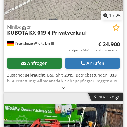
1
/
25
Minibagger
KUBOTA
KX 019-4 Privatverkauf
€ 24.900
Petershagen
675 km
Festpreis MwSt. nicht ausweisbar
Anfragen
Anrufen
Zustand:
gebraucht
, Baujahr:
2019
, Betriebsstunden:
333
h
, Ausstattung:
Allradantrieb
, Sehr gepflegter Bagger aus
Privatbesitz Wenig Stunden 333 h Kein Mietgerät viel
Zubehör: * Tieflöffel 40 cm * Grabenschaufel *
Kleinanzeige
Grabenschaufel hydraulisch * Siebschaufel 100 cm
Dedpfxezn Dq To Afisck * Tiefrechen 100 cm * Rodezahn *
Überrollbügel mit Dach Verbreiterbares Fahrwerk
mechanischer Wechsler !Privatverkauf MwSt nicht
ausweisbar!