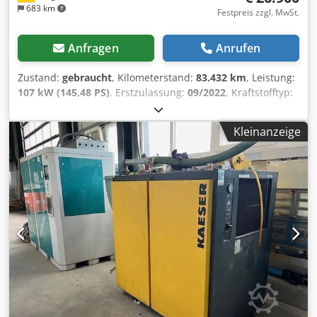
683 km
Festpreis zzgl. MwSt.
Anfragen
Anrufen
Zustand:
gebraucht
, Kilometerstand:
83.432 km
, Leistung:
107 kW (145,48 PS)
, Erstzulassung:
09/2022
, Kraftstofftyp:
Diesel
, Gesamtgewicht:
3.500 kg
, Reifengröße:
225/65R16
,
Getriebetyp:
mechanisch
, Anzahl der Gänge:
6
,
Kleinanzeige
Emissionsklasse:
Euro6
, Ausstattung:
ABS, AdBlue,
Bluetooth, Bordcomputer, Klimaanlage, Rußfilter,
Servolenkung, Tempomat, Zentralverriegelung
,
Besonderheiten - ABS - Radio - Airbag - Bordcomputer -
Servolenkung - Tempomat - Fahrersitz mit Armlehne -
Elektrische Fensterheber - Elektrische Wegfahrsperre -
Zentralverriegelung mit Fernbedienung - Rückfahrkamera -
Klima - 4 neue Reifen Aufbau Dsdpfx Afezl Slmoijck
Hubarbeitsbühne France Elevateur 121 FTcc - Arbeitshöhe:
12,00 m - seitliche Reichweite: 7,00 m - Korbtragfähigkeit:
120 kg / 1 Person - Drehbereich des Oberwagens: 400° -
Maximal zulässige Einsatzneigung: 5 % - Maximal zulässige
Seitenneigung: 15 % - Vollisolierter Arbeitskorb für