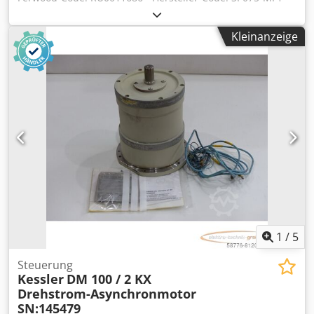
10-121-000 - Zustand: Gebraucht - Funktion: Nicht getestet
- Kompatible Maschine: - Bei Interesse bieten wir einen
Kleinanzeige
Überholungsservice an, kontaktieren Sie uns. 3KG
20X20X20 Dcodpsymd Ikjfx Afijk
1
/
5
Steuerung
Kessler
DM 100 / 2 KX
Drehstrom-Asynchronmotor
SN:145479