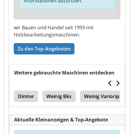
Informationen abzurufen.
wir Bauen und Handel seit 1993 mit
Holzbearbeitungsmaschinen.
Zu den Top-Angeboten
Weitere gebrauchte Maschinen entdecken
lle
Dimter
Weinig Bks
Weinig Variorip
Aktuelle Kleinanzeigen & Top-Angebote