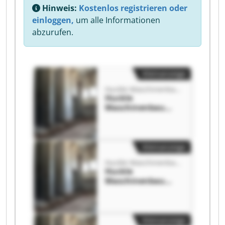
Hinweis:
Kostenlos registrieren oder
einloggen,
um alle Informationen
abzurufen.
Kleinanzeige
Huckle Maschinenbau GmbH
Huckle
Maschinenbau
GmbH Huckle
Maschinenbau
GmbH
Kleinanzeige
Huckle Maschinenbau GmbH
Huckle
Maschinenbau
GmbH Huckle
Maschinenbau
GmbH
Kleinanzeige