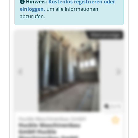
Hinweis:
Kostenlos registrieren oder
einloggen,
um alle Informationen
abzurufen.
Kleinanzeige
1
/
1
Huckle Maschinenbau GmbH
Huckle Maschinenbau
GmbH
Huckle