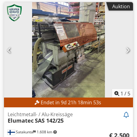
Auktion
1
/
5
Endet in
9
d
21
h
18
min
51
s
Leichtmetall- / Alu-Kreissäge
Elumatec
SAS 142/25
Satakunta
1.608 km
€ 2.500