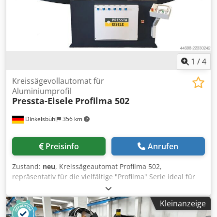
1
/
4
Kreissägevollautomat für
Aluminiumprofil
Pressta-Eisele
Profilma 502
Dinkelsbühl
356 km
Preisinfo
Anrufen
Zustand:
neu
, Kreissägeautomat Profilma 502,
repräsentativ für die vielfältige "Profilma" Serie ideal für
Fenster- und Fassadenbau, Automotive, Maschinen- und
Anlagenbau, Photovoltaik / Solar, etc. • für Aluminium- und
Kleinanzeige
Kunststoffprofile • vollautomatische Bedienung • Siemens