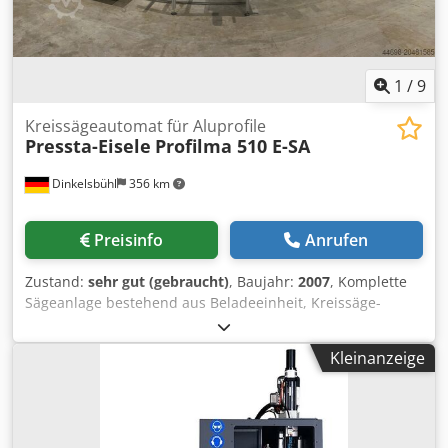
1
/
9
Kreissägeautomat für Aluprofile
Pressta-Eisele
Profilma 510 E-SA
Dinkelsbühl
356 km
Preisinfo
Anrufen
Zustand:
sehr gut (gebraucht)
, Baujahr:
2007
, Komplette
Sägeanlage bestehend aus Beladeeinheit, Kreissäge-
Vollautomat und Entladeeinheit Geeignet für viele
Anwendungsbereiche, speziell für Photovoltaik- und
Kleinanzeige
Automobilindustrie. Beladeeinheit: Horizontales
Lademagazin Modell HLM 4-Strang Zahnriemenförderer
Dsdpfjxvbvvox Ah Dokr 6 Fächer 285mm breit zur
Aufnahme der Profile; max. Materialhöhe wie