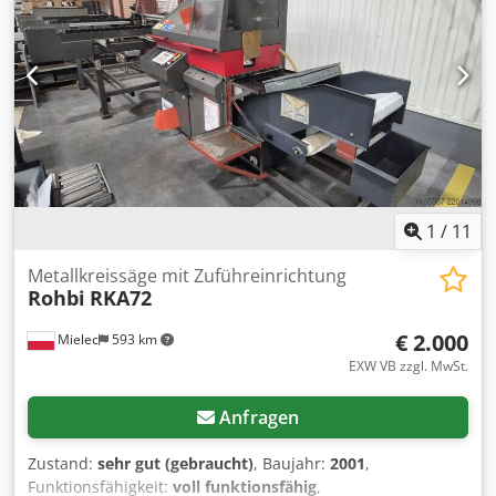
1
/
11
Metallkreissäge mit Zuführeinrichtung
Rohbi
RKA72
€ 2.000
Mielec
593 km
EXW VB zzgl. MwSt.
Anfragen
Zustand:
sehr gut (gebraucht)
, Baujahr:
2001
,
Funktionsfähigkeit:
voll funktionsfähig
,