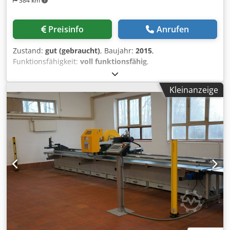
384 km
Preisinfo
Anrufen
Zustand:
gut (gebraucht)
, Baujahr:
2015
,
Funktionsfähigkeit:
voll funktionsfähig
,
Sägeblattdurchmesser:
600 mm
, Schnittbereich Rundstahl
bei 90°:
220 mm
, Zum Verkauf kommt: 1 Stück gebrauchter
Kleinanzeige
CNC Alu Kreissägevollautomat inkl. Absaugung Hersteller:
Tronzadoras MG Modell: GAA-600 - CNC BJ: 2015
Dsdjuyyhaspfx Ah Djkr TECHNISCHE DATEN •
Schnittbereich rund: 220mm, Kasten: 300 x 90mm,
Quadrat: 175mm • Antriebsleistung 4,1 KW / 400 V / 50 Hz •
Drehzahl 3000 U/min. • Schnittgeschwindigkeit 55 m/sec. •
Blattabmessung 600 x 50 mm • max. Schnitthöhe 220 mm •
Abmessung 2020 x 1510 x 975 mm • Gewicht 650 Kg
Maschine kommt inkl. 6m Zuführungs - Rollenbahn und
der passenden Absaugung. Die Säge kann gern in
unserem Lager in 09599 Freiberg besichtigt werden.