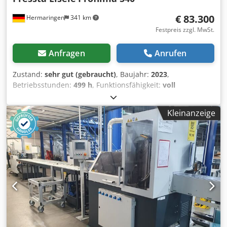
€ 83.300
Hermaringen
341 km
Festpreis zzgl. MwSt.
Anfragen
Anrufen
Zustand:
sehr gut (gebraucht)
, Baujahr:
2023
,
Betriebsstunden:
499 h
, Funktionsfähigkeit:
voll
funktionsfähig
, Maschinen-/Fahrzeugnummer:
1587 /
1588
, Sägeblattdurchmesser:
500 mm
, Dieses Modell
Kleinanzeige
kombiniert präzises Ablängen mit integrierten
Stanzvorgängen, was es ideal für komplexe
Fertigungsprozesse macht: Sägeeinheit: Ausgestattet mit
einem Sägeblatt-Durchmesser von 500 mm. Der Antrieb
erfolgt über einen 7,5 kW Motor (400 V) mit stufenloser
Drehzahlregelung. Stanzeinheit: Verfügt über eine
hydraulische Stanzeinheit auf der Abschnittseite mit einer
Stanzkraft von 250 kN. Die Stanzrichtung erfolgt vertikal
von oben, wobei Stanzwerkzeugkassetten für bis zu 8
Profile gleichzeitig genutzt werden können.
Materialvorschub: Der Vorschub wird über eine