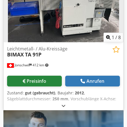
Dor Stabler zum Verladen Vorhanden
1
/
8
Leichtmetall- / Alu-Kreissäge
BIMAX
TA 91P
Jonschwil
412 km
Preisinfo
Anrufen
Zustand:
gut (gebraucht)
, Baujahr:
2012
,
Sägeblattdurchmesser:
250 mm
, Vorschublänge X-Achse:
250 mm
, Gesamtlänge:
1.400 mm
, Gesamtbreite:
1.200
mm
, Gesamthöhe:
2.400 mm
, Drehzahl (min.):
1.400
U/min
, Drehzahl (max.):
5.360 U/min
, Gesamtgewicht:
450
kg
, Ausstattung:
Drehzahl stufenlos einstellbar
,