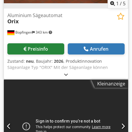
1
/
5
Aluminium Sägeautomat
Orix
Bopfingen
343 km
Preisinfo
Anrufen
Zustand:
neu
, Baujahr:
2026
, Produktinnovation
Sägeanlage Typ "ORIX" Mit der Sägeanlage können
verschiedenste Aluminiumprofile vollautomatisch
abgearbeitet werden. Die Maschine besteht aus einem
Kleinanzeige
stabilen Untergestell. Zur Positionierung des
Sägeaggregats kommen Starführungen und
Präzisionslaufenwägen zum Einsatz. Die Antriebe sind mit
Servomotoren ausgerüstet. Zum Sägen fährt das
Sägeaggregat in der Y-Achse 300 mm nach vorne und kann
problemlos Sonderprofile, Platten oder Item- und
Boschprofile zersägen. Der Auflagetisch besteht aus
verfahrbaren Rollen die je nach Abschnittlänge jeweils auf