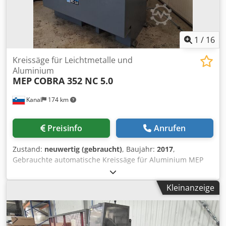
1
/
16
Kreissäge für Leichtmetalle und
Aluminium
MEP
COBRA 352 NC 5.0
Kanal
174 km
Preisinfo
Anrufen
Zustand:
neuwertig (gebraucht)
, Baujahr:
2017
,
Gebrauchte automatische Kreissäge für Aluminium MEP
Cobra 352 nc 5.0 Baujahr: 2017 Djdpfxjwu Tz Rs Ah Djkr
Sägeblattmaße: 350x32x3,4 mm Schnittgeschwindigkeit
Kleinanzeige
des Blatts: 1700/3400 U/min Schnittwinkel: von -45° bis
+45° Schnittkapazität: bei 0° – rund: 120 mm, quadratisch:
105 mm, rechteckig: 180x70 mm Touchscreen
Maschinengewicht: 605 kg