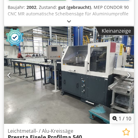
gerne!
Baujahr:
2002
, Zustand:
gut (gebraucht)
, MEP CONDOR 90
CNC MR automatische Scheibensäge für Aluminiumprofile
mit Vorschub . Dkedsikztpjpfx Ah Djr Gebraucht in
ausgezeichnetem Zustand
Kleinanzeige
1
/
10
Leichtmetall- / Alu-Kreissäge
Pressta Eisele
Profilma 540