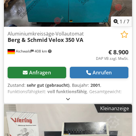
1
/
7
Aluminiumkreissäge-Vollautomat
Berg & Schmid
Velox 350 VA
€ 8.900
Aichwald
408 km
DAP VB zzgl. MwSt.
Anfragen
Anrufen
Zustand:
sehr gut (gebraucht)
, Baujahr:
2001
,
Funktionsfähigkeit:
voll funktionsfähig
, Gesamtgewicht:
580 kg
, Präzisions-Aluminium-Kreissägemaschine VELOX
350 VA-MPS Hydropneumatik-Vollautomat Für Sägeblätter
Kleinanzeige
bis 350 mm Ø, Gehrung li. + re. 45° und Schrägschnitte bis
45° li. Dkjdpfx Aozpxh Nsh Dor Schneidbereich: - 90°
120mm rund, 105mm vierkant, 200x80mm flach - 45°L
65mm rund, 60mm vierkant, 180x50mm flach - 45°R115mm