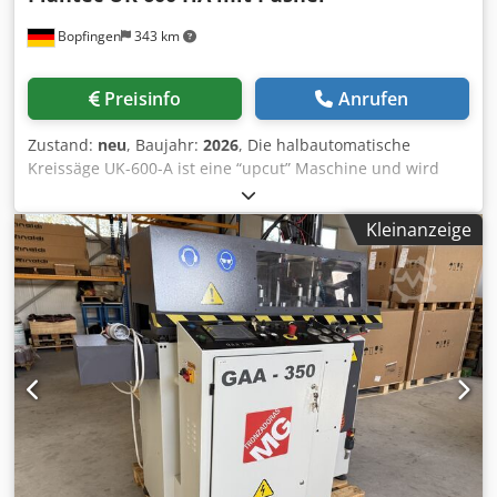
automatisch Technische Daten: Antriebsleistung 1,9 kW /
max. Schnitthöhe 230 mm Hxdcvds7y • Sägeblatt 600mm •
400 V / 50 Hz Drehzahl 3000 U/min. Blattabmessung 350 x
Bopfingen
343 km
Sägeblatt nicht im Lieferumfang enthalten! Unser NC-
32 mm Materialvorschub Einfachhub 700 mm max.
Pushersystem sorgt dafür, dass Ihre Bearbeitungsteile an
Schnitthöhe 100 mm Abmessung 1400 x 850 x 970 mm
unserer UK 600 HA 90° an der gewünschten
Optional auch mit Lademagazin lieferbar! Wir freuen uns
Preisinfo
Anrufen
Bearbeitungsposition positioniert werden. Dabei spannt
auf Ihre Nachricht! Plantec Maschinen GmbH
eine Greiferzange das Material, die NC-Steuerung
Zustand:
neu
, Baujahr:
2026
, Die halbautomatische
positioniert das Material automatisch. Anschließend wird
Kreissäge UK-600-A ist eine “upcut” Maschine und wird
der die Spannung und der Sägevorgang ausgelöst. Die
überwiegend eingesetzt zu Trennen von Profilmaterialien
Positionen werden zuvor in die Programmsteuerung
aus Aluminiumguss, Kupfer und Hartplaststoffen (bedingt
programmiert. Hat die Werkzeugmaschine Ihre
Kleinanzeige
Vollmaterial). Die Maschine zeichnet sich aus durch eine
Bearbeitung ausgeführt, erfolgt automatisch das Anfahren
einfache Handhabung und schnelles bequemes Wechseln
auf die nächste Sägeposition. Je nach Bearbeitungsteil
des Materials sowie einfache Gehrungswinkelverstellung.
können auch mehrere Teile übereinander/nebeneinander
Die UK-600 A hat einen stufenlos einstellbaren
gespannt und gleichzeitig positioniert werden. Es ist für
Gehrungsbereich links und rechts bis 20° (Schwenkbereich
Sie jederzeit möglich, die gewünschte Anlage in unserer
zwei mal 70°). Der Sägevorschub erfolgt selbstständig per
Fertigung/Vorführhalle zu besichtigen. Dkodpfogwt S Tsx
Tastendruck, die Materialklemmung erfolgt über je zwei
Ah Der Sprechen Sie uns hierzu gerne an. Wir freuen uns
pneumatisch gesteuerte vertikale und horizontale
auf Ihre Nachricht! Plantec Maschinen GmbH
Spannzylinder. Im Standard zu dieser Maschine gehört
eine Minimalschmieranlage und eine Luftsprühpistole zur
Reinigung der Maschine! Anschlüsse für eine
Späneabsauganlage sind bei dieser Maschine vorhanden.