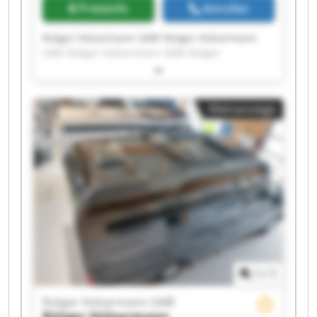
Preisinfo
Anrufen
Rütger Hülsermann GME Rütger Hülsermann
GME Rütger Hülsermann GME Rütger
Hülsermann GME Rütger Hülsermann GME
Rütger Hülsermann GME Rütger Hülsermann
GME Rütger Hülsermann GME Rütger
Kleinanzeige
Hülsermann GME Rütger Hülsermann GME
Rütger Hülsermann GME Rütger Hülsermann
GME Rütger Hülsermann GME Rütger
Hülsermann GME Rütger Hülsermann GME
Rütger Hülsermann GME Rütger Hülsermann
GME Rütger Hülsermann GME Rütger
Hülsermann GME Rütger Hülsermann GME
1
/
1
Rütger Hülsermann GME
Rütger Hülsermann