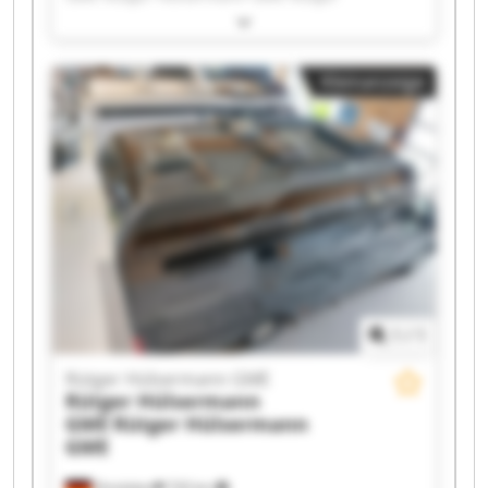
Hülsermann GME Rütger Hülsermann GME
Rütger Hülsermann GME Rütger Hülsermann
GME Rütger Hülsermann GME Rütger
Kleinanzeige
Hülsermann GME Rütger Hülsermann GME
Rütger Hülsermann GME Rütger Hülsermann
GME Rütger Hülsermann GME Rütger
Hülsermann GME Rütger Hülsermann GME
Rütger Hülsermann GME Rütger Hülsermann
GME Rütger Hülsermann GME Rütger
Hülsermann GME Rütger Hülsermann GME
1
/
1
Rütger Hülsermann GME
Rütger Hülsermann
GME
Rütger Hülsermann
GME
Dinslaken
720 km