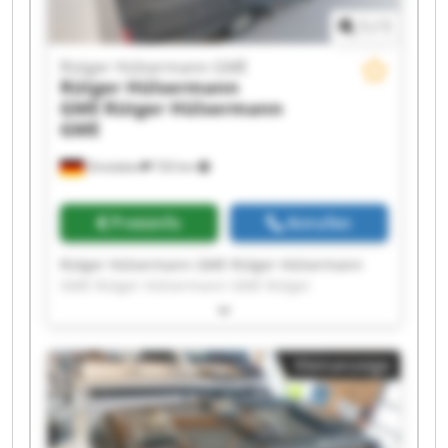
1
/
1
Rütger Hülsermann GME
Rütger Hülsermann
GME
Rütger Hülsermann
GME
Dinslaken
720 km
Preisinfo
Anrufen
Rütger Hülsermann GME Rütger Hülsermann
GME Rütger Hülsermann GME Rütger
Hülsermann GME Rütger Hülsermann GME
Rütger Hülsermann GME Rütger Hülsermann
GME Rütger Hülsermann GME Rütger
Kleinanzeige
Hülsermann GME Rütger Hülsermann GME
Rütger Hülsermann GME Rütger Hülsermann
GME Rütger Hülsermann GME Rütger
Hülsermann GME Rütger Hülsermann GME