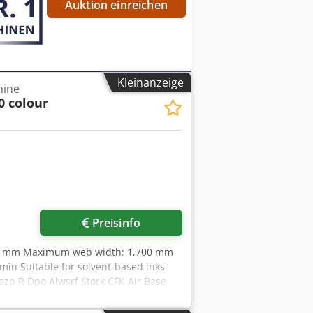
Auktion einreichen
hotographs or wish to arrange an
o hearing from you.
Kleinanzeige
hine
0 colour
r anfragen
Preisinfo
50 mm Maximum web width: 1,700 mm
in Suitable for solvent-based inks
ezp R Dpo Alwsrf Stork CFK Air Base
c viscosity control system Allstein /
ontrol ARUN automation package