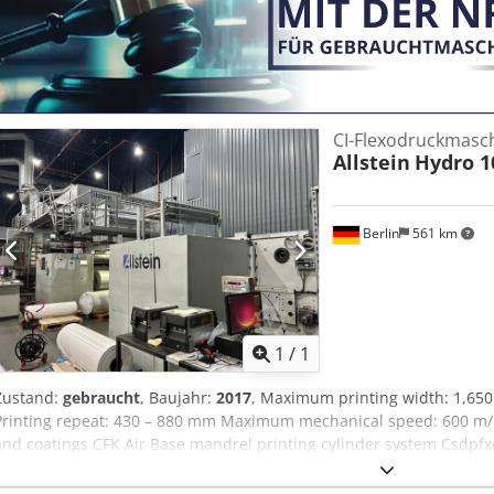
under power. Should you require further information, additional p
inspection, please do not hesitate to contact us. We look forward t
CI-Flexodruckmasc
Allstein
Hydro 1
Berlin
561 km
Mehr Bilde
1
/
1
Zustand:
gebraucht
, Baujahr:
2017
, Maximum printing width: 1,6
Printing repeat: 430 – 880 mm Maximum mechanical speed: 600 m/m
and coatings CFK Air Base mandrel printing cylinder system Csdpfx
anilox sleeve system Gas drying system with Maxon burners Automati
Inkspec Automatic ACLEAN ink cleaning system AVISCO viscosity c