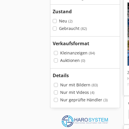
Zustand
Neu
(2)
Gebraucht
(82)
Verkaufsformat
Kleinanzeigen
(84)
Auktionen
(0)
Details
Nur mit Bildern
(83)
Nur mit Videos
(4)
Nur geprüfte Händler
(3)
r Schleifsysteme
Fischer Porter Durchflussmesser