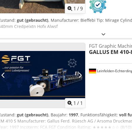
1
/
9
Zustand:
gut (gebraucht)
, Manufacturer: Bieffebi Tip: Mirage Cyli
340mm Credpeixtn Hofx Alwsf
FGT Graphic Machi
GALLUS
EM 410-
Leinfelden-Echterdin
Mehr Bilde
1
/
1
Zustand:
gut (gebraucht)
, Baujahr:
1997
, Funktionsfähigkeit:
voll f
EM 410 S Manufacturer: Gallus Ferd. Rüesch AG / Arsoma Druckma
Year: 1997 Incoterm: FCA FGT Condition Rating: ★★★★★☆☆ (8/10) __