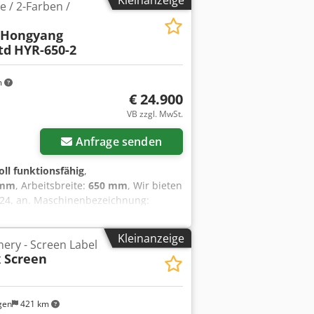
Kleinanzeige
 / 2-Farben /
 Hongyang
td
HYR-650-2
m
€ 24.900
VB zzgl. MwSt.
Anfrage senden
oll funktionsfähig
,
 mm
, Arbeitsbreite:
650 mm
, Wir bieten
2024, an. Maschinenbezeichnung:
ler: China Wenzhou Hongyang Machinery
4 Zustand: sehr gut (gebraucht)
Kleinanzeige
ery - Screen Label
müssen vom Käufer auf eigene Kosten
x Screen
haben oder mehr Informationen
an.
gen
421 km