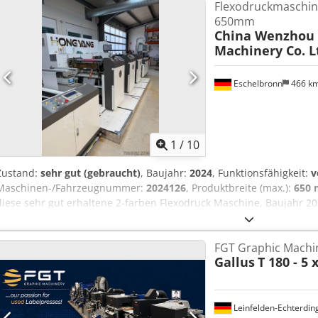
Flexodruckmaschine
650mm
China Wenzhou
Machinery Co. L
Eschelbronn
466 k
1
/
10
Zustand:
sehr gut (gebraucht)
, Baujahr:
2024
, Funktionsfähigkeit:
v
Maschinen-/Fahrzeugnummer:
2024126
, Produktbreite (max.):
650
diese sehr gut erhaltene 2-farben Flexodruck Maschine, Baujahr 
Flexodruck Maschine / 2-farbig / für bis zu 650mm Breite Herstel
Co. Ltd. Modell: HYR-650-2 Seriennummer: 2024126 Baujahr: 12/202
FGT Graphic Machin
Funktionsfähigkeit: voll funktionsfähig Demontage und Transport 
Gallus
T 180 - 5 
organisiert werden. Cjdpezmul Sofx Alwerf Wenn Sie Rückfragen 
benötigen, schreiben Sie uns gerne eine Nachricht oder rufen uns 
Leinfelden-Echterdin