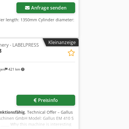
Anfrage senden
nder length: 1350mm Cylinder diameter:
Kleinanzeige
nery - LABELPRESS
8
gen
421 km
r anfragen
Preisinfo
unktionsfähig
, Technical Offer – Gallus
schinen GmbH Model: Gallus EM 410 S
___ Why this machine is interesting