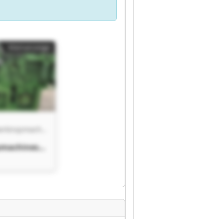
Kleinanzeige
De Groot Bewerkingsmachines B.V.
smachines
ot
smachines