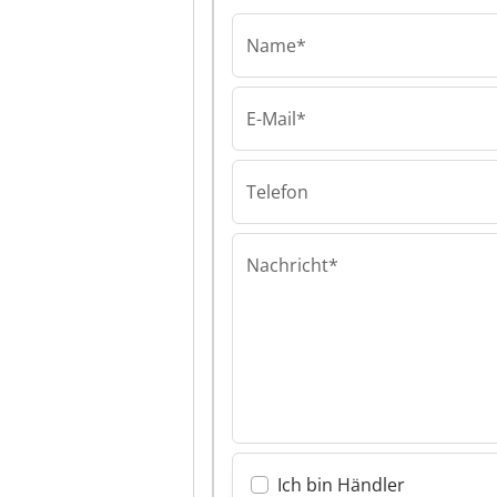
Name*
E-Mail*
De Groot
Bewerkingsmac
B.V. De Groot
Telefon
Bewerkingsmac
B.V.
Nachricht*
Ich bin Händler