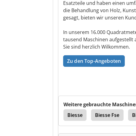
Esatzteile und haben einen umfa
die Behandlung von Holz, Kunst
gesagt, bieten wir unseren Kun
In unserem 16.000 Quadratmete
tausend Maschinen aufgestellt 
Sie sind herzlich Wilkommen.
Zu den Top-Angeboten
Weitere gebrauchte Maschine
5
Biesse Akron 845
Biesse
Biesse Fse
B