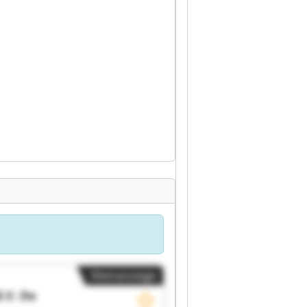
Kleinanzeige
.V.
De