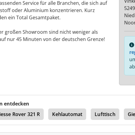
Vink
ssenden Service für alle Branchen, die sich auf
5249
stoff oder Aluminium konzentrieren. Kurz
Nied
den ein Total Gesamtpaket.
Noor
r großen Showroom sind nicht weniger als
auf nur 45 Minuten von der deutschen Grenze!
re
um
ab
n entdecken
iesse Rover 321 R
Kehlautomat
Lufttisch
Gi