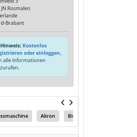
enveld 3
 JN Rosmalen
erlande
d-Brabant
Hinweis:
Kostenlos
gistrieren oder einloggen,
 alle Informationen
zurufen.
essmaschine
Akron
Biesse Akron