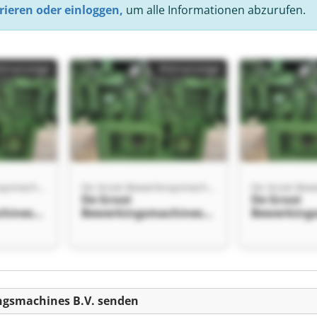
rieren oder einloggen,
um alle Informationen abzurufen.
einanzeige
Kleinanzeige
De Groot Bewerkingsmachines B.V.
De Groot Bewerkingsmachines B.V.
De Groot
De Groot
hines
Bewerkingsmachines
Bewerking
B.V. De Groot
B.V. De Gro
hines
Bewerkingsmachines
Bewerking
B.V.
B.V.
einanzeige
ngsmachines B.V. senden