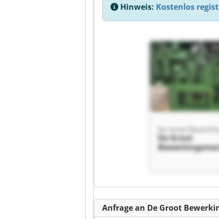
Hinweis:
Kostenlos regist
Kl
De Groot
Bewerkingsmac
B.V. De Groot
Bewerkingsmac
B.V.
Kl
Anfrage an De Groot Bewerki