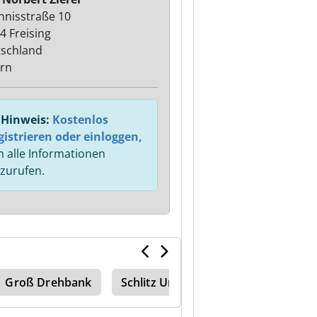
nnisstraße 10
4 Freising
schland
rn
Hinweis:
Kostenlos
gistrieren oder einloggen,
 alle Informationen
zurufen.
Groß Drehbank
Schlitz Und Zapfenmaschine
Re