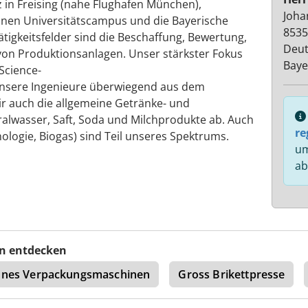
in Freising (nahe Flughafen München),
Joha
inen Universitätscampus und die Bayerische
8535
tigkeitsfelder sind die Beschaffung, Bewertung,
Deut
von Produktionsanlagen. Unser stärkster Fokus
Baye
-Science-
unsere Ingenieure überwiegend aus dem
 auch die allgemeine Getränke- und
ralwasser, Saft, Soda und Milchprodukte ab. Auch
re
ologie, Biogas) sind Teil unseres Spektrums.
um
ab
n entdecken
ones Verpackungsmaschinen
Gross Brikettpresse