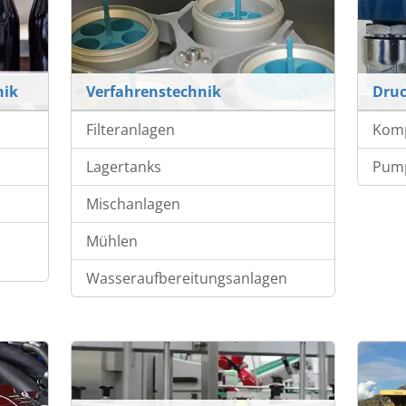
nik
Verfahrenstechnik
Druc
Filteranlagen
Kom
Lagertanks
Pum
Mischanlagen
Mühlen
Wasseraufbereitungsanlagen