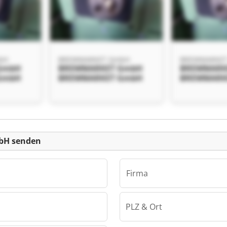
bH
BREWMARKET GmbH
BREWMARKE
GmbH
BREWMARKET GmbH
BREWMARK
GmbH
BREWMARKET GmbH
BREWMARK
einanzeige
bH senden
Firma
PLZ & Ort
bH
GmbH
GmbH