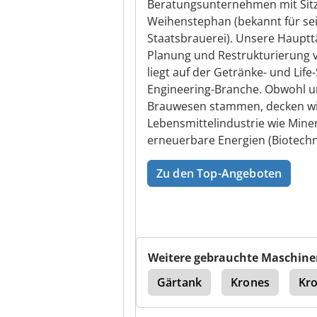
Beratungsunternehmen mit Sitz 
Weihenstephan (bekannt für se
Staatsbrauerei). Unsere Haupttä
Planung und Restrukturierung 
liegt auf der Getränke- und Life
Engineering-Branche. Obwohl 
Brauwesen stammen, decken wir
Lebensmittelindustrie wie Mine
erneuerbare Energien (Biotechn
Zu den Top-Angeboten
Weitere gebrauchte Maschine
e
Twick Und Lehrke
Gärtank
Krones
Kr