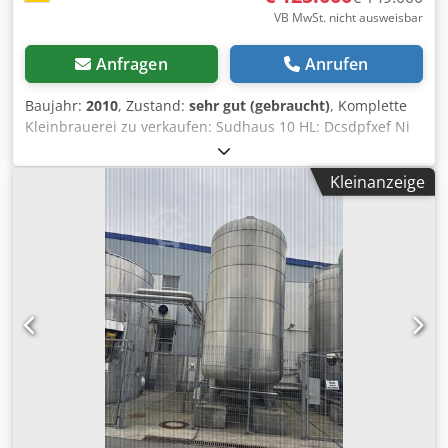
VB MwSt. nicht ausweisbar
Anfragen
Anrufen
Baujahr:
2010
, Zustand:
sehr gut (gebraucht)
, Komplette
Kleinbrauerei zu verkaufen: Sudhaus 10 HL: Dcsdpfxef Ni
Rvs Afvok Hochwertige Sudpfanne Fabr. Schulz,
doppelwandig mit Schoko-Verfahren, Läuterbottich und
Kleinanzeige
Whirlpool, komplette Verrohrungen, Schläuche.
Maischautomatik mit Schaltschränken, Regelung für
Warmwasserbeheizung, Malzmühle, Kleingeräte.
Gärkeller: Würzekühler, Eiswasserbehälter, 5 offene
Gärtanks 10HL, 5 Lagertanks 20 HL, 3 Ausschanktanks 10
HL. Würzepumpe, Schläuche, Temperaturregelegung.
Anschwemmfilter, Hefepfanne. Fasskeller: Hochwertiger
KEG-Reiniger Siemens SPS, Dampferzeuger Flaschenkeller:
Vollautomatischer Reihenfüller, 8 stellig, Weichrad,
Flaschenreiniger rund Viel Zubehör, Kleinteile, Schläuche
etc. Ohne Ausbau, Krane und Hebezeuge vorhanden