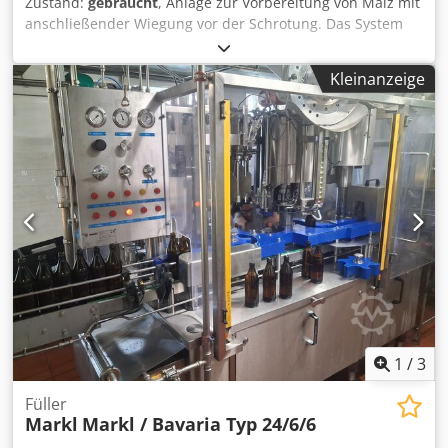
Zustand:
gebraucht
, Anlage zur Vorbereitung von Malz mit
anschließender Wiegung vor der Schrotung. Das System
besteht aus den folgenden Hauptkomponenten: - Zyklon -
Staubauffangsack, auf Metallkonstruktion mit 4 Füßen -
Kleinanzeige
Malzverteiler - Malzförderung - Reinigungsvorrichtung aus
Plansichter und Poliermaschine (Künzel, 1967) - Magnet
zur Metallabscheidung (Künzel, 1967) -
Malzentnahmewaage (Chronos, 1962) (20 kg/Kippung) -
analoge Waage, separat stehend, Messbereich bis 36 kg -
Explosionsschutz-Spezialstaubsauger (Kärcher) -
Schaltschrank Dcodpfx Afjziy S Ajvok Maschine (Zusatz):
Malzaufbereitungs- und Wiegeanlage; Baujahre 1962-
1967 Leistung: 1200 kg/h Ausstattung: Zyklon;
Staubauffangsack; Malzverteiler; Malztförderung;
Plansichter; Poliermaschine; Magnet; Entnahmewaage;
analoge Waage; Explosionsschutz-Staubsauger
1
/
3
Füller
Markl
Markl / Bavaria Typ 24/6/6