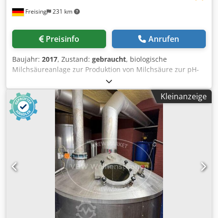
Freising
231 km
Preisinfo
Anrufen
Baujahr:
2017
, Zustand:
gebraucht
, biologische
Milchsäureanlage zur Produktion von Milchsäure zur pH-
Wert Einstellung von Bierwürze. In zwei jeweils 40 hl
fassenden Gärtanks wird bei 45-50 °C Würze durch
Kleinanzeige
Laktobazillen zu Milchsäure vergoren. Die Tank sind
jeweils mit Probenahmehahn, 2 Heizstäben, Sicherheits-
und Vakuumventil ausgerüstet. Weitere Komponenten: - 2
Stück Plattenwärmetauscher - 2 Stück induktive
Durchflussmesser - 2 Stück Kreiselpumpen - Rohrleitungen
Maschine (Zusatz): 2-Behälter-Anlage zur
Milchsäureversorgung des Sudhauses Tankvolumen
jeweils: 4000 l Bedienung / Steuerung: Visualisierung in
ProLeit Material: Tanks aus Edelstahl 1.4571 und 1.4404
(AISI 316Ti und 316L) Lage / Position: Gärtanks auf jeweils 3
Füßen stehend Basiskonstruktion: zylindrische Tanks mit
Klöpperböden Dsdpfxozizdaj Afvjck Ausstattung: Tanks