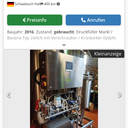
Schwäbisch Hall
400 km
Preisinfo
Anrufen
Baujahr:
2016
, Zustand:
gebraucht
, Druckfüller Markl /
Bavaria Typ 24/6/6 mit Verschrauber / Kronkorker Djdpfx
Aozmx Dfsfvock
Kleinanzeige