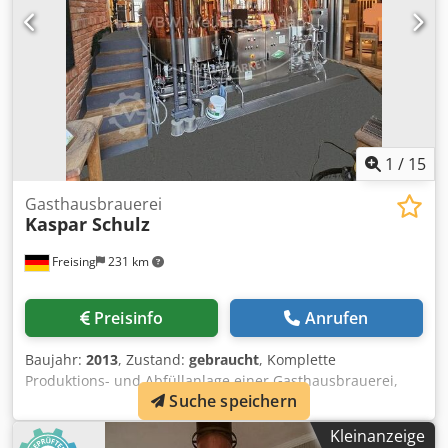
1
/
15
Gasthausbrauerei
Kaspar Schulz
Freising
231 km
Preisinfo
Anrufen
Baujahr:
2013
, Zustand:
gebraucht
, Komplette
Produktions- und Abfüllanlage einer Gasthausbrauerei,
Suche speichern
bestehend aus den folgenden Komponenten: 1. Schroterei
Schrotmühle mit Malzaufgabetrichter und
Kleinanzeige
Rohrkettenfördersystem für Malzschrot. 2. Sudhaus 2-