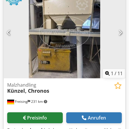
Wasseraufbereitungssystem vorbehandelt (Täuber, 2019).
Das Schrot wird über einen auf Füßen stehenden ,
trichterförmigen Schrotrumpf gesammelt und an das
Schrottransportsystem abgegeben. Maschine (Zusatz): 6-
Walzen-Mühle zur konditionierten Trockenschrotung;
Baujahre 1966-2019 Dcodpfx Afeziy U Devek Leistung: 1200
kg/h Ausstattung: 6-Walzen-Mühle;
Konditionierungsschnecke; Wasseraufbereitung
1
/
11
Malzhandling
Künzel, Chronos
Freising
231 km
Preisinfo
Anrufen