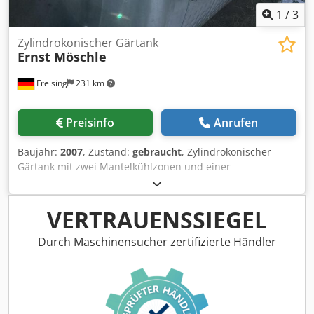
werden ebenfalls mit angeboten
1
/
3
Zylindrokonischer Gärtank
Ernst Möschle
Freising
231 km
Preisinfo
Anrufen
Baujahr:
2007
, Zustand:
gebraucht
, Zylindrokonischer
Gärtank mit zwei Mantelkühlzonen und einer
Konuskühlzone. Maschine (Zusatz): stehender kühlbarer
Edelstahltank Volumen: 9200 l Max. Überdruck: 1 bar
Temperaturbereich: 50 °C Länge: 2000 mm Höhe: 4713 mm
VERTRAUENSSIEGEL
Material: Edelstahl 1.4571, 1.4404, 1.4301 Lage / Position:
auf 3 Füßen stehend Ausstattung: 2 Mantelkühlungen, 1
Durch Maschinensucher zertifizierte Händler
Konus Kühlzone, Leiterbügel Dcodpfx Asy N Edyefvjk