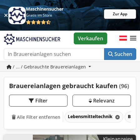
Maschinensucher
Zur App
Gratis im Store
Verkaufen
Suchen
/ ... / Gebrauchte Brauereianlagen
Brauereianlagen gebraucht kaufen
(96)
Filter
Relevanz
Lebensmitteltechnik
Braue
Alle Filter entfernen
Kleinanzeige