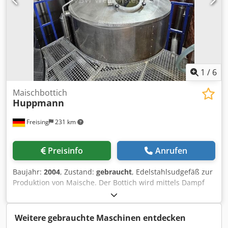
1
/
6
Maischbottich
Huppmann
Freising
231 km
Preisinfo
Anrufen
Baujahr:
2004
, Zustand:
gebraucht
, Edelstahlsudgefäß zur
Produktion von Maische. Der Bottich wird mittels Dampf
beheizt. Ein bottom-entry 2-Flügel-Propellerrührwerk hält
die Maische in Bewegung und unterstützt Ihre
Homogenisierung. Das Gefäß ist außerdem mit einem
Weitere gebrauchte Maschinen entdecken
Vormaischer zum Vermischen von Schrot und Wasser und