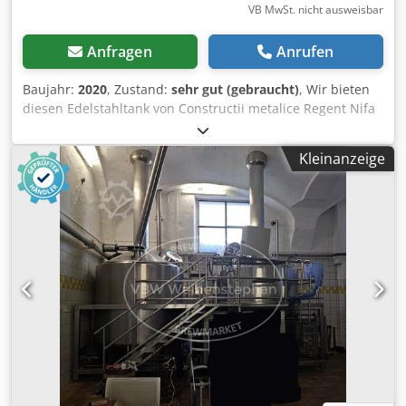
VB MwSt. nicht ausweisbar
Anfragen
Anrufen
Baujahr:
2020
, Zustand:
sehr gut (gebraucht)
, Wir bieten
diesen Edelstahltank von Constructii metalice Regent Nifa
Grup an, Modell Edelstahltank, Typ Baxine aus Edelstahl
mit einem Fassungsvermögen von 37.000 Litern, Baujahr
Kleinanzeige
2020, in sehr gutem Zustand. Dsdpfozp Dyqsx Afvsck
Edelstahltank für Lebensmittel, 37.000 Liter (37 Tonnen) –
Ideal für Weinbau / Industrie – Preis: 10.000 €
(Verhandelbar / Beschreibung: Ich verkaufe einen
Edelstahltank (Behälter) mit großem Fassungsvermögen
(37.000 Liter / 37 Tonnen), der sich in sehr gutem
technischen Zustand befindet. Aufgrund seines Volumens
und des hochwertigen Materials ist er ideal für den
industriellen oder landwirtschaftlichen Einsatz.
Technische Daten: Fassungsvermögen: 37.000 Liter,
Material: Lebensmittelechter Edelstahl
(korrosionsbeständig, ideal für anspruchsvolle
Flüssigkeiten), idealer Verwendungszweck: Lagerung von