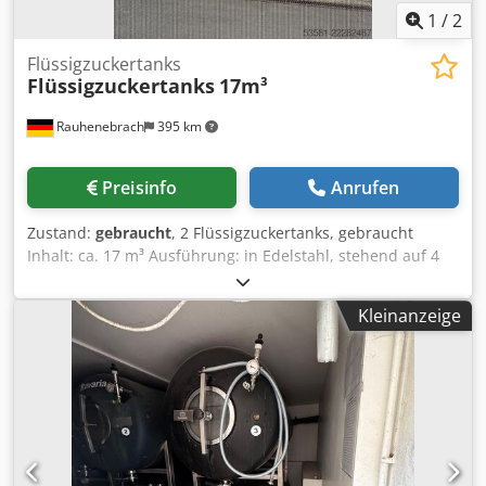
1
/
2
Flüssigzuckertanks
Flüssigzuckertanks
17m³
Rauhenebrach
395 km
Preisinfo
Anrufen
Zustand:
gebraucht
, 2 Flüssigzuckertanks, gebraucht
Inhalt: ca. 17 m³ Ausführung: in Edelstahl, stehend auf 4
Füßen mit 100 mm Isolierung und VA-Blech Verkleidung
Dsdpfezkai Dox Afvock mit Spritzkopf, Rührwerk,
Kleinanzeige
Mannloch, Kranösen Abmessungen: Höhe: ca. 5,85 m
Außen-Ø: ca. 2,50 m, Innen-Ø: ca. 2,30 m Ausgebaut ab
Lager