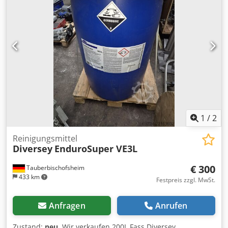
Typ: 500 L CCT Baujahr: 2017 Inhalt: 500 Liter - 1x Dreher
Brite-Tank Inhalt: 1000 Liter - 6x Dreher Kombitanks Typ:
KT500 Baujahr: 2006 Inhalt: 500 Liter - 5x FIB Biertanks Typ:
70200503 Baujahr: 2022 Inhalt: 540 Liter Zusatzausrüstung
u.a.: - Gail 103 Getreidemühle - Enotecnica Pillan srl F30
20x20 Filter - Serrco SW-150 Kühlwassertank -
Flaschenspülstation - Flaschenfüllmaschine -
Verkorkungsgerät - 45x 20-Liter-Fässer - Arbeitstisch -
Doppelspüle
1
/
2
Reinigungsmittel
Diversey
EnduroSuper VE3L
€ 300
Tauberbischofsheim
433 km
Festpreis zzgl. MwSt.
Anfragen
Anrufen
Zustand:
neu
, Wir verkaufen 200L Fass Diversey