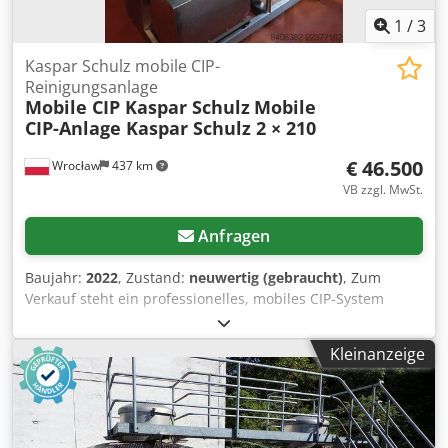
1
/
3
Kaspar Schulz mobile CIP-
Reinigungsanlage
Mobile CIP Kaspar Schulz
Mobile
CIP-Anlage Kaspar Schulz 2 × 210
€ 46.500
Wrocław
437 km
VB zzgl. MwSt.
Anfragen
Baujahr:
2022
, Zustand:
neuwertig (gebraucht)
, Zum
Verkauf steht ein professionelles, mobiles CIP-System
(Reinigung in Betrieb), hergestellt vom renommierten
deutschen Hersteller von Brauereiausrüstung, Kaspar
Kleinanzeige
Schulz. Dsdszm R Amjpfx Afveck Das Gerät wurde im Jahr
2022/2023 hergestellt und wurde noch nie in der
regulären Produktion eingesetzt. Es befindet sich in einem
ausgezeichneten, nahezu neuwertigen Zustand. Ideal für:
Handwerksbrauereien Industriebrauereien Destillerien