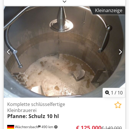
kühlbar), 1 x Zargenkühlung. - Edelstahl - Isoliert und
verkleidet - Standzarge, kurz - Reinigungsluftarmatur mit
Kleinanzeige
Sicherheitsventil Maschine (Zusatz): kühlbare
Edelstahltanks zur Außenaufstellung Kapazität: 74480 l
Betriebsdruck: 0,9 bar Breite: 3,27 m Dsdpozgcvlofx Afveck
Höhe: 12,55 m Material: Edelstahl Lage / Position: stehend
Basiskonstruktion: Standzarge, kurz Ausstattung: Kühlung:
1 x Zargenkühlung; Isolierung; Reinigungsluftarmatur mit
Sicherheitsventil; Temperaturmessung
1
/
10
Komplette schlüsselfertige
Kleinbrauerei
Pfanne: Schulz 10 hl
€ 125.000
Wächtersbach
490 km
€ 149.000