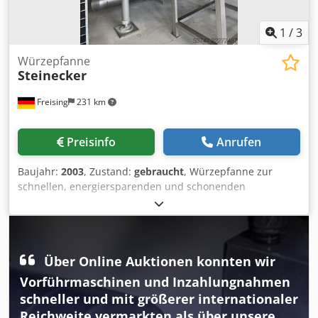
1
/
3
Würzepfanne
Steinecker
Freising
231 km
Preisinfo
Anrufen
Baujahr:
2003
, Zustand:
gebraucht
, Würzepfanne zur
schnellen, energiersparenden und schonenden
Würzekochung im Merlin©-System. Die Würze wird über
ein Verteilsystem in einem dünnen Film auf mehrere
horizontale Platten geführt. Dcsdpfx Afszi Atiovek
Maschine (Zusatz): dampfbeheiztes Edelstahlsudgefäß.
Über Online Auktionen konnten wir
Dünnschicht-Würzekocher Kapazität: 15000 l Material:
Edelstahl Ausstattung: Isolierung; Heizzonen
Vorführmaschinen und Inzahlungnahmen
schneller und mit größerer internationaler
Reichweite vermarkten als über unsere