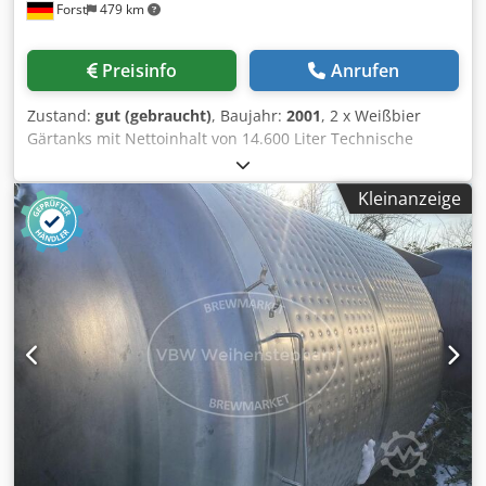
Forst
479 km
Preisinfo
Anrufen
Zustand:
gut (gebraucht)
, Baujahr:
2001
, 2 x Weißbier
Gärtanks mit Nettoinhalt von 14.600 Liter Technische
Daten / Maße: Verfügbare Stückzahl: 2 Volumen: ca. 14.600
Liter (Bruttovolumen ca. 19.000 Liter) Behälterart:
Kleinanzeige
Weizenbier-Gärtank Zustand: gebraucht
Lebensmittelgeeignet: ja Bauform: stehend Durchmesser
außen: ca. 2600 mm Zylindrische Höhe: ca. 4100 mm
Gesamthöhe: ca. 4700 mm Betriebsdruck: Drucklos
Bodenfreiheit: ca. 500 mm Betriebstemperatur: + 20 Grad
Celsius Hersteller: Gresser Behälterbau Baujahr 2001
Material/Beschaffenheit: Material Innenmantel: V2A
(1.4301) Kühlung: Außenliegende Kühlschlangen
Kühlmedium: Glykol Betriebsdruck: + 2,0 bar Dedpfx Ajvn
Ihtofvsck Die Behälter haben einen Bruttoinhalt von rund
19.000 ltr. und einen Nettoinhalt von rund 14.600 ltr. Der
Unterschied ergibt sich durch den „Überlaufschnabel“
(siehe Zeichnung) Das Podest und die Reinigungspforte