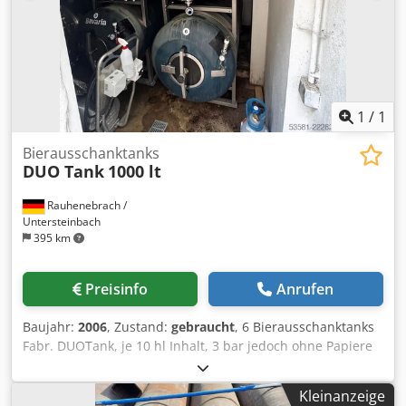
1
/
1
Bierausschanktanks
DUO Tank
1000 lt
Rauhenebrach /
Untersteinbach
395 km
Preisinfo
Anrufen
Baujahr:
2006
, Zustand:
gebraucht
, 6 Bierausschanktanks
Fabr. DUOTank, je 10 hl Inhalt, 3 bar jedoch ohne Papiere
jeweils 2 übereinander liegend in Gestell, Tanks sind
Isoliert, mit Druckarmaturen, Hefestutzen, Dcodpfx
Kleinanzeige
Afezkah Hsvsk 1 Spritzkopf mit Mannlochdeckel für alle