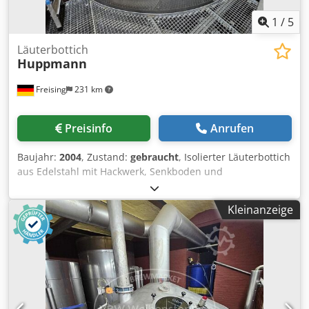
1
/
5
Läuterbottich
Huppmann
Freising
231 km
Preisinfo
Anrufen
Baujahr:
2004
, Zustand:
gebraucht
, Isolierter Läuterbottich
aus Edelstahl mit Hackwerk, Senkboden und
Treberaustragsschnecke. Maschine (Zusatz):
Edelstahlsudgefäß mit Treberaustrag Dsdpfx Afjzi Ar
Kleinanzeige
Eovsck Kapazität: 15000 l Material: Edelstahl Ausstattung:
Isolierung; Hackwerk mit gewellten Messern; Senkboden;
Treberaustragsschnecke