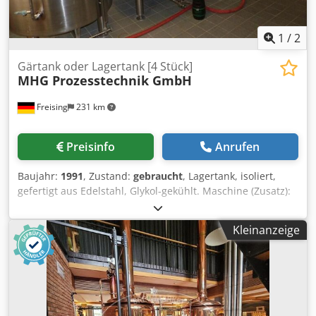
1
/
2
Gärtank oder Lagertank [4 Stück]
MHG Prozesstechnik GmbH
Freising
231 km
Preisinfo
Anrufen
Baujahr:
1991
, Zustand:
gebraucht
, Lagertank, isoliert,
gefertigt aus Edelstahl, Glykol-gekühlt. Maschine (Zusatz):
doppelwandiger Tank (kühlbar) Kapazität: 1300 l Breite:
1300 mm Dcjdpfx Afsy N Edtjvek Höhe: 2300 mm Formate:
Kleinanzeige
flachkonisch Bedienung / Steuerung: manuell Material:
Edelstahl 1.4301 Lage / Position: stehend
Basiskonstruktion: auf 4 Füßen Ausstattung: doppelwandig
mit Vollmantelkühlung, Probennahmehahn,
Leitungsanschluss; Anschlüsse: Auslauf DN50, Kühlleitung
DN20