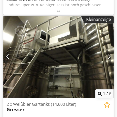
EnduroSuper VE3L Reiniger. Fass ist noch geschlossen.
Dcodpozfwmpjfx Afvek
Kleinanzeige
1
/
6
2 x Weißbier Gärtanks (14.600 Liter)
Gresser