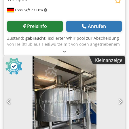
Pumpen und Kesseln kann die Maische des zweiten Suds
Freising
231 km
begonnen werden, während der erste Sud noch gekocht
wird.
Preisinfo
Anrufen
Zustand:
gebraucht
, isolierter Whirlpool zur Abscheidung
von Heißtrub aus Heißwürze mit von oben angetriebenem
Austragungssystem. Ausgestattet mit Trichter zur
Hopfengabe. Maschine (Zusatz): Heißtrubabscheidung und
Kleinanzeige
-austragung mit Hopfengabevorrichtung Dodpfx Afezi
Atpeveck Kapazität: 1500 l Material: Edelstahl Ausstattung:
Isolierung; Hopfengabevorrichtung; Trubaustragung