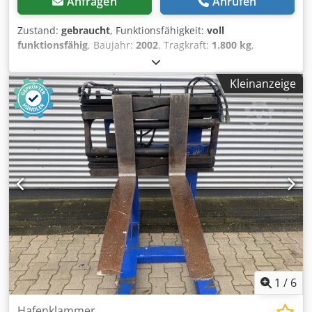
Anfragen
Anrufen
Zustand:
gebraucht
, Funktionsfähigkeit:
voll
funktionsfähig
, Baujahr:
2002
, Tragkraft:
1.800 kg
,
Hafenklammer ISO Klasse: ISO Klasse 2 = 1.000 - 2.500 kg
Zustand Technisch: normal Beschreibung: Das Gerät wird
Kleinanzeige
ggf. teillackiert, werkstatt- und UVV-geprüft. Preise hierfür
erhalten Sie auf Anfrage. Dwedpfx Alew Sccwo Rea
Seitenschub und Zinkenverstellung integriert
1
/
6
Hafenklammer