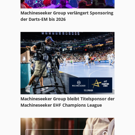
Klösschen Maschine
Machineseeker Group verlängert Sponsoring
Ks 205
der Darts-EM bis 2026
Kupplungen
Lenkachse
Mvh 5 1 4 B
Schlitz Und Zapfenmaschine
Machineseeker Group bleibt Titelsponsor der
Machineseeker EHF Champions League