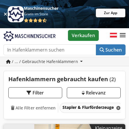
Maschinensucher
Zur App
Gratis im Store
Verkaufen
Suchen
/ ... / Gebrauchte Hafenklammern
Hafenklammern gebraucht kaufen
(2)
Filter
Relevanz
Stapler & Flurförderzeuge
Alle Filter entfernen
Kleinanzeige