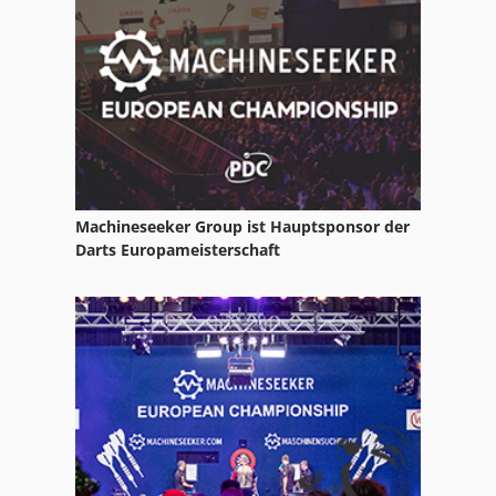
Haken
Hh Sicherung
Hl
Hoflader Er 08
Hpp 11
Machineseeker Group ist Hauptsponsor der
Hsc
Darts Europameisterschaft
Hsc 20 Linear
Idx 23
International 2674
International 434
Kgs 1670