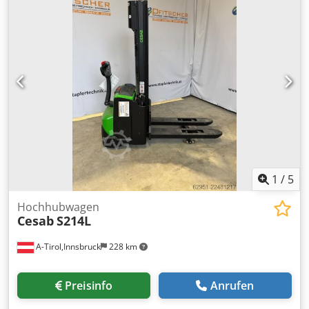
Hochhubwagen Gabelbreite: 180 mm Gabeldicke: 70 mm
Masttyp: Triplex Zustand: Neuwertig Zustand Technisch:
gut Bereifung vorne Typ: Polyurethan Bereifung vorne
Grösse: Tandem Lastrolle Bereifung hinten Typ:
Polyurethan Batterie Volt: 24V Batterie Ah: 375Ah Batterie
Baujahr: 2022 Batterie Zustand: 80 - 100% Dcsdpfx
Agozrcthomek Lastschutzgitter, Batteriefachrollen DIN160A
Schaltbau Batteriestecker Einschalten per PinCode
1
/
5
Hochhubwagen
Cesab
S214L
A-Tirol,Innsbruck
228 km
Preisinfo
Anrufen