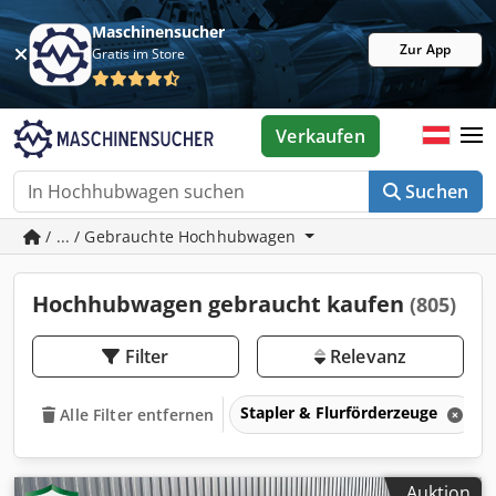
Maschinensucher
Zur App
Gratis im Store
Verkaufen
Suchen
/ ... / Gebrauchte Hochhubwagen
Hochhubwagen gebraucht kaufen
(805)
Filter
Relevanz
Stapler & Flurförderzeuge
Alle Filter entfernen
Auktion