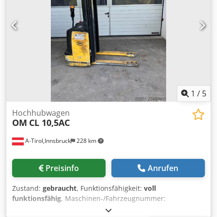
Antriebsrad Bereifung vorne Zustand: Neu Bereifung
hinten Typ: Vulkollan Bereifung hinten Zustand: Neu
Batterie Volt: 24V Batterie Ah: 375Ah Batterie Hersteller: V-
FORCE Batterie Typ: PzS Batterie Baujahr: 2026 Batterie
Zustand: Neu Lastschutzgitter, Vollfreihub, CE Zertifikat,
Gabelverlängerungen auf Gesamtlänge1600mm 1200mm
Standartgabeln + 400mm Verlängerung / Lastschutzgitter /
PIN CODE Zugang / Integriertes Ladegerät mit
Schukostecker für 230V Steckdose
1
/
5
Hochhubwagen
OM
CL 10,5AC
A-Tirol,Innsbruck
228 km
Preisinfo
Anrufen
Zustand:
gebraucht
, Funktionsfähigkeit:
voll
funktionsfähig
, Maschinen-/Fahrzeugnummer:
F24559Z00XXX
, Baujahr:
2009
, Betriebsstunden:
3.804 h
,