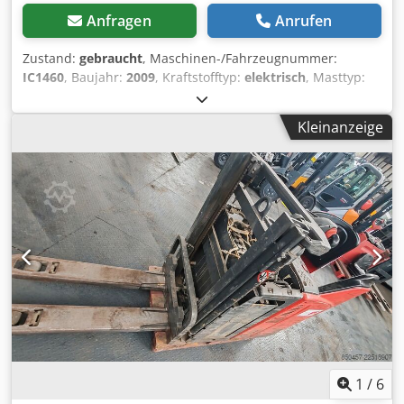
Anfragen
Anrufen
Zustand:
gebraucht
, Maschinen-/Fahrzeugnummer:
IC1460
, Baujahr:
2009
, Kraftstofftyp:
elektrisch
, Masttyp:
Simplex
, 5246182 Seriennummer: W4X133Z00473
Dedpfoztifgsx Agmock
Kleinanzeige
1
/
6