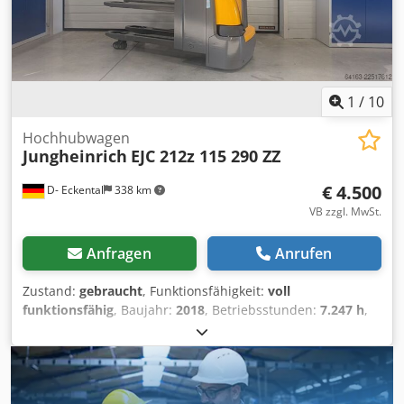
Tandemlastrollen, elektrische Lenkung, Deichsel von allen
Seiten bedienbar, Durchgreifschutz aus Plexiglas,
Hubhöhensensor, Batterie kann auf Wunsch (gegen
Aufpreis) regeneriert werden
1
/
10
Hochhubwagen
Jungheinrich
EJC 212z 115 290 ZZ
€ 4.500
D- Eckental
338 km
VB zzgl. MwSt.
Anfragen
Anrufen
Zustand:
gebraucht
, Funktionsfähigkeit:
voll
funktionsfähig
, Baujahr:
2018
, Betriebsstunden:
7.247 h
,
Tragkraft:
1.200 kg
, Hubhöhe:
2.900 mm
, Freihub:
1.530
mm
, Kraftstofftyp:
elektrisch
, Masttyp:
Duplex
, Bauhöhe:
1.910 mm
, Gabellänge:
1.150 mm
, Leergewicht:
976 kg
,
Gesamtlänge:
1.981 mm
, Antriebsart:
Elektro
, Baubreite: