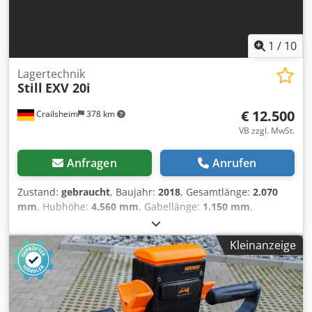
1
/
10
Lagertechnik
Still
EXV 20i
€ 12.500
Crailsheim
378 km
VB zzgl. MwSt.
Anfragen
Anrufen
Zustand:
gebraucht
, Baujahr:
2018
, Gesamtlänge:
2.070
mm
, Hubhöhe:
4.560 mm
, Gabellänge:
1.150 mm
,
Tragkraft:
2.000 kg
, - Antrieb Elektro - Bedienung:
Geh/Stand - Nenntragkraft: 2000 kg -
Kleinanzeige
Lastschwerpunktabstand: 600 mm - Lastabstand: 724/646
mm - Achslast mit Last antriebsseitig/lastseitig: 1213/2295
lg - Achslast ohne Last antriebsseitig/lastseitig: 1096/412
kg - Bereifung: Polyurethan - Anzahl Räder (x =
angetrieben) antriebsseitig/lastseitig 1x + 1/2 (1x + 1/4) -