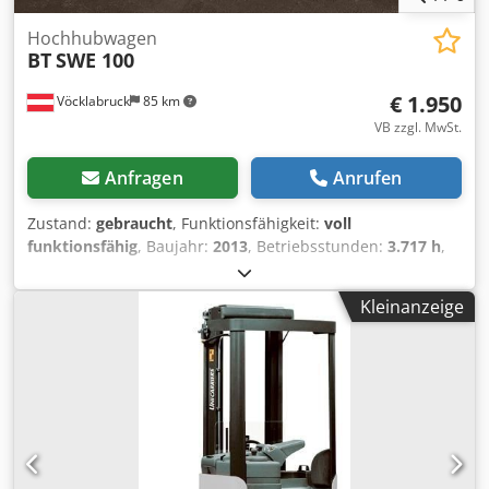
Hochhubwagen
BT
SWE 100
€ 1.950
Vöcklabruck
85 km
VB zzgl. MwSt.
Anfragen
Anrufen
Zustand:
gebraucht
, Funktionsfähigkeit:
voll
funktionsfähig
, Baujahr:
2013
, Betriebsstunden:
3.717 h
,
Tragkraft:
1.000 kg
, Hubhöhe:
2.700 mm
, Kraftstofftyp:
elektrisch
, Masttyp:
Duplex
, Bauhöhe:
1.850 mm
,
Kleinanzeige
Gabellänge:
1.150 mm
, Antriebsart:
Elektro
,
Hochhubwagen Lastschwerpunkt: 600 Masttyp: Duplex
Zustand: Einsatzbereit und voll funktionsfähig Djdjzpz
Dajpfx Agmeck Zustand Technisch: gut Bereifung vorne
Typ: Polyurethan Bereifung hinten Typ: Polyurethan
Batterie Volt: 24V Beschreibung: einklappbare
Fahrerplattform, Ladegerät integriert