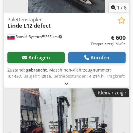
1
/
6
Palettenstapler
Linde
L12 defect
€ 600
Banská Bystrica
365 km
Festpreis zzgl. MwSt.
Anfragen
Anrufen
Zustand:
gebraucht
, Maschinen-/Fahrzeugnummer:
IC1457
, Baujahr:
2016
, Betriebsstunden:
4.214 h
, Tragkraft:
1.200 kg
, Hubhöhe:
2.510 mm
, Kraftstofftyp:
elektrisch
,
Masttyp:
Duplex
, 5246413 Seriennummer: W4X133G00972
Kleinanzeige
Dcodpfx Aoztid Aegmok Fehler: T380, T390, L400, L410
Nicht heben, nicht fahren, Batterie defekt.