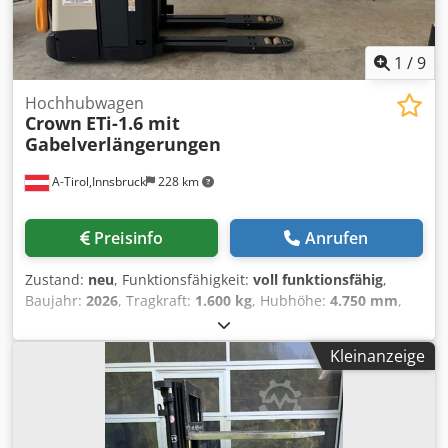
1
/
9
Hochhubwagen
Crown
ETi-1.6 mit
Gabelverlängerungen
A-Tirol,Innsbruck
228 km
Preisinfo
Anrufen
Zustand:
neu
, Funktionsfähigkeit:
voll funktionsfähig
,
Baujahr:
2026
, Tragkraft:
1.600 kg
, Hubhöhe:
4.750 mm
,
Freihub:
1.660 mm
, Kraftstofftyp:
elektrisch
, Masttyp:
Triplex
, Bauhöhe:
2.140 mm
, Gabellänge:
1.200 mm
,
Kleinanzeige
Leergewicht:
1.700 kg
, Gesamtlänge:
2.157 mm
,
Antriebsart:
Elektro
, Baubreite:
800 mm
, Hochhubwagen
Lastschwerpunkt: 600 Masttyp: Triplex Zustand: Neugerät
Zustand Technisch: Neu Bereifung vorne Typ: Vulkollan
Dsdpfx Agszrcc Aemeck Bereifung vorne Grösse: