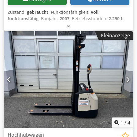
Zustand:
gebraucht
, Funktionsfähigkeit:
voll
funktionsfähig
, Baujahr:
2007
, Betriebsstunden:
2.290 h
,
Tragkraft:
1.400 kg
, Hubhöhe:
5.350 mm
, Kraftstofftyp:
elektrisch
, Masttyp:
Triplex
, Gabellänge:
1.150 mm
,
Kleinanzeige
Antriebsart:
Elektro
, Hochhubwagen Lastschwerpunkt: 500
Masttyp: Triplex Zustand: Einsatzbereit und voll
funktionsfähig Zustand Technisch: gut Dcjdszrciiopfx
Agmsk Batterie Typ: PzS
1
/
4
Hochhubwagen