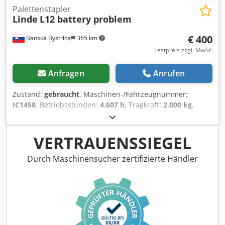
Palettenstapler
Linde
L12 battery problem
€ 400
Banská Bystrica
365 km
Festpreis zzgl. MwSt.
Anfragen
Anrufen
Zustand:
gebraucht
, Maschinen-/Fahrzeugnummer:
IC1458
, Betriebsstunden:
4.607 h
, Tragkraft:
2.000 kg
,
Kraftstofftyp:
elektrisch
, Masttyp:
Sonstige
, 5246414
Dsdpfx Ageztid Nemeck Seriennummer: W4X133B01173
Batterie defekt.
VERTRAUENSSIEGEL
Durch Maschinensucher zertifizierte Händler