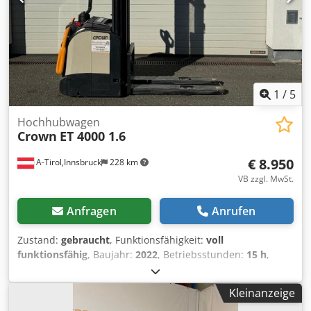
1
/
5
Hochhubwagen
Crown
ET 4000 1.6
€ 8.950
A-Tirol,Innsbruck
228 km
VB zzgl. MwSt.
Anfragen
Anrufen
Zustand:
gebraucht
, Funktionsfähigkeit:
voll
funktionsfähig
, Baujahr:
2022
, Betriebsstunden:
15 h
,
Tragkraft:
1.600 kg
, Hubhöhe:
5.400 mm
, Freihub:
1.870
mm
, Kraftstofftyp:
elektrisch
, Masttyp:
Triplex
, Bauhöhe:
Kleinanzeige
2.360 mm
, Gabellänge:
1.150 mm
, Antriebsart:
Elektro
,