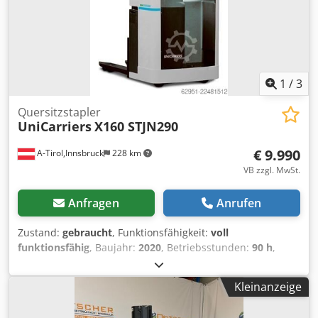
1
/
3
Quersitzstapler
UniCarriers
X160 STJN290
€ 9.990
A-Tirol,Innsbruck
228 km
VB zzgl. MwSt.
Anfragen
Anrufen
Zustand:
gebraucht
, Funktionsfähigkeit:
voll
funktionsfähig
, Baujahr:
2020
, Betriebsstunden:
90 h
,
Tragkraft:
1.600 kg
, Hubhöhe:
2.900 mm
, Kraftstofftyp:
elektrisch
, Masttyp:
ausziehbar
, Bauhöhe:
2.110 mm
,
Kleinanzeige
Gabellänge:
1.150 mm
, Antriebsart:
Elektro
,
Quersitzstapler Masttyp: Teleskop Zustand Technisch: Neu