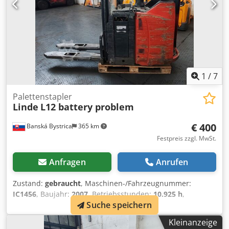
1
/
7
Palettenstapler
Linde
L12 battery problem
€ 400
Banská Bystrica
365 km
Festpreis zzgl. MwSt.
Anfragen
Anrufen
Zustand:
gebraucht
, Maschinen-/Fahrzeugnummer:
IC1456
, Baujahr:
2007
, Betriebsstunden:
10.925 h
,
Suche speichern
Tragkraft:
2.000 kg
, Kraftstofftyp:
elektrisch
, Masttyp:
Simplex
, 5246412 Seriennummer: W4x133U00993
Kleinanzeige
Dsdpjztidvjfx Agmsck