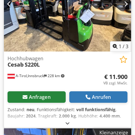
2026 Beschreibung: Weitere CESAB S214L lagernd in TIROL
Initialhub, Dcsdjzrckgspfx Agmek integriertes Ladegerät,
Pin-Code Tastenfeld Fingerschutz Plexiglas
Proportionalsteuerung von Hub/ Senkung
1
/
3
Hochhubwagen
Cesab
S220L
€ 11.900
A-Tirol,Innsbruck
228 km
VB zzgl. MwSt.
Anfragen
Anrufen
Zustand:
neu
, Funktionsfähigkeit:
voll funktionsfähig
,
Baujahr:
2024
, Tragkraft:
2.000 kg
, Hubhöhe:
4.400 mm
,
Freihub:
1.624 mm
, Kraftstofftyp:
elektrisch
, Masttyp:
Triplex
, Bauhöhe:
2.070 mm
, Gabellänge:
1.150 mm
,
Kleinanzeige
Antriebsart:
Elektro
, Hochhubwagen Lastschwerpunkt: