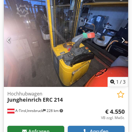
600mm Masttyp: Triplex Zustand: Neugerät Zustand
Technisch: Neu Bereifung vorne Typ: Vulkollan Bereifung
hinten Typ: Polyurethan Dsdpfxezrci Ae Agmock Batterie
Volt: 24V Batterie Ah: 300Ah Batterie Hersteller: GNB
Batterie Baujahr: 2024 Initialhub, integriertes Ladegerät,
Pin-Code Tastenfeld Fingerschutz Plexiglas
Proportionalsteuerung von Hub/ Senkung
1
/
3
Hochhubwagen
Jungheinrich
ERC 214
€ 4.550
A-Tirol,Innsbruck
228 km
VB zzgl. MwSt.
Anfragen
Anrufen