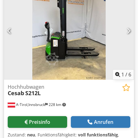
Bereifung vorne Typ: Vulkollan Bereifung hinten Typ:
Vulkollan Batterie Volt: 24V Batterie Ah: 465Ah Batterie
Hersteller: Banner Batterie Baujahr: 2020 Batterie Zustand:
80 - 100% Dodpfx Aozrcxkjgmjck Beschreibung: SITZ AUS
STOFF,MIDI LENKRAD,FAHRERSCHUTZDACH
2110mm,BATTERIEROLLEN FAHRTIRCHUNG ÜBER
HANDSCHALTUNG ERHÖHUNG DER
FAHRGESCHWIDNDIKEIT IN FAHRTRICHTUNG elektrische
Lenkung//// BFS
1
/
6
Hochhubwagen
Cesab
S212L
A-Tirol,Innsbruck
228 km
Preisinfo
Anrufen
Zustand:
neu
, Funktionsfähigkeit:
voll funktionsfähig
,