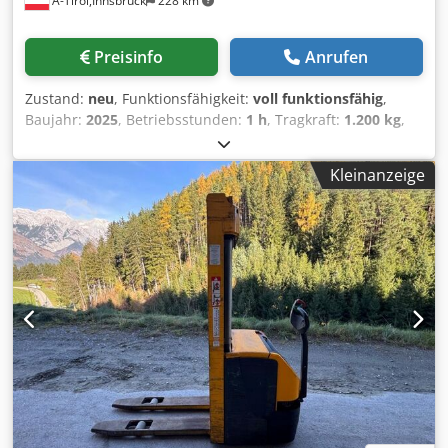
A-Tirol,Innsbruck
228 km
Preisinfo
Anrufen
Zustand:
neu
, Funktionsfähigkeit:
voll funktionsfähig
,
Baujahr:
2025
, Betriebsstunden:
1 h
, Tragkraft:
1.200 kg
,
Hubhöhe:
2.715 mm
, Kraftstofftyp:
elektrisch
, Masttyp:
Duplex
, Bauhöhe:
1.956 mm
, Gabellänge:
1.150 mm
,
Kleinanzeige
Antriebsart:
Elektro
, Hochhubwagen Lastschwerpunkt: 600
Masttyp: Duplex Zustand: Neugerät Zustand Technisch:
Neu Bereifung vorne Typ: Vulkollan Bereifung vorne
Zustand: Neu Bereifung hinten Typ: Vulkollan Bereifung
hinten Zustand: Neu Batterie Volt: 24V Batterie Ah: 100Ah
Batterie Typ: Lithium-Ionen Dcsdpfx Ajzrcuxjgmjk Batterie
Baujahr: 2025 Batterie Zustand: Neu