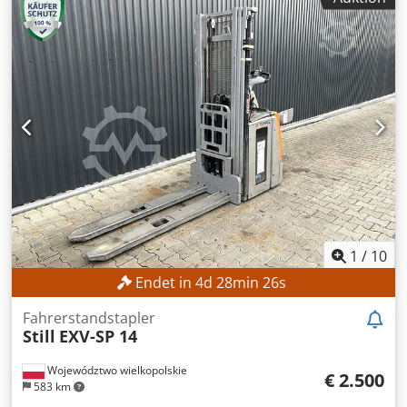
1
/
10
Endet in
4
d
28
min
24
s
Fahrerstandstapler
Still
EXV-SP 14
Województwo wielkopolskie
€ 2.500
583 km