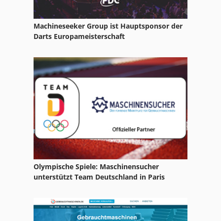
Ng 200
Machineseeker Group ist Hauptsponsor der
Nutzfahrzeuge
Darts Europameisterschaft
Schlitz Und Zapfenmaschine
T Nutenplatte
T-Nut
Tur 560
Olympische Spiele: Maschinensucher
unterstützt Team Deutschland in Paris