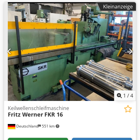
Kleinanzeige
1
/
4
Keilwellenschleifmaschine
Fritz Werner
FKR 16
Deutschland
551 km