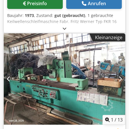
Preisinfo
Anrufen
Baujahr:
1973
, Zustand:
gut (gebraucht)
, 1 gebrauchte
Keilwellenschleifmaschine Fabr. Fritz Werner Typ FKR 16
Bj. 73 Nr. 5275/8012 Technische Daten Spitzenhöhe 185
mm Codpfx Ajn Atchoirsha max.Schleiflänge1600 mm
Kleinanzeige
Durchgang Durchmesser 55 mm Teilungen 4-32 L 5900 x B
2300 x H 2000 mm Gewicht 7 to
1
/
13