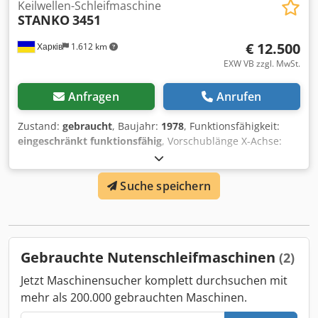
Keilwellen-Schleifmaschine
STANKO
3451
€ 12.500
Харків
1.612 km
EXW VB zzgl. MwSt.
Anfragen
Anrufen
Zustand:
gebraucht
, Baujahr:
1978
, Funktionsfähigkeit:
eingeschränkt funktionsfähig
, Vorschublänge X-Achse:
2.000 mm
, Schleiflänge:
2.000 mm
, Spitzenhöhe:
125 mm
,
Schleifdurchmesser:
250 mm
, Zum Verkauf steht eine
Suche speichern
Verzahnungs-Schleifmaschine, Modell 3451 G von Stanko,
mit einem Durchmesser von 250 mm und einer
Bearbeitungslänge von 2000 mm. Der Preis beträgt 12.500
Euro, EXW (Incoterms). Chedpfxozqt Uae Airea
Gebrauchte Nutenschleifmaschinen
(2)
Jetzt Maschinensucher komplett durchsuchen mit
mehr als 200.000 gebrauchten Maschinen.