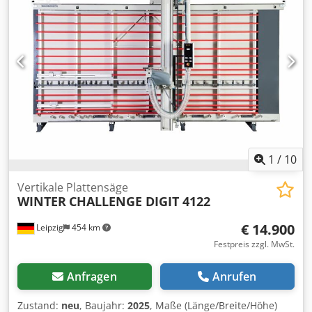
Upm - Motor 3,0 kW / 400 V Crodpfxevz Eiho Aixef -
Absaugstutzen 100 mm - verwindungsfreies, freistehendes
Maschinengestell - Aufstellmaße L=5000,B=1150, H=2980
mm - Gewicht 665 kg inklusiv: - V-Nutvorrichtung für
Verbundplatten - Digitale Anzeige für Horizontalschnitte -
Digitale Anzeige für Vertikalschnitte - automatisch
ausweichender Lattenrost - Transportrollen -
durchgehende Kleinteilauflage - Streifenanschlag
1
/
10
Vertikale Plattensäge
WINTER
CHALLENGE DIGIT 4122
€ 14.900
Leipzig
454 km
Festpreis zzgl. MwSt.
Anfragen
Anrufen
Zustand:
neu
, Baujahr:
2025
, Maße (Länge/Breite/Höhe)