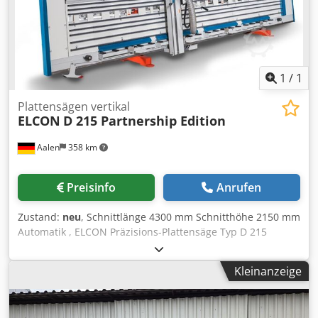
1
/
1
Plattensägen vertikal
ELCON
D 215 Partnership Edition
Aalen
358 km
Preisinfo
Anrufen
Zustand:
neu
, Schnittlänge 4300 mm Schnitthöhe 2150 mm
Automatik , ELCON Präzisions-Plattensäge Typ D 215
Crodpfxoi Hc S De Aixsf ----- Schnitthöhe: vertikal 2.150mm,
horizontal 2.100mm Schnittlänge: 4.300mm -----
Kleinanzeige
Technische Beschreibung: Schnitttiefe: max. 60mm
Sägeblattaustritt hinter der Platte: max. 25mm Sägeblatt:
Durchmesser 250mm, Bohrung 30mm, Z=48 Hohl-