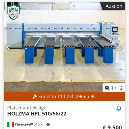
Auktion
1
/
12
Endet in
11
d
23
h
29
min
6
s
Plattenaufteilsäge
HOLZMA
HPL 510/56/22
Piemonte
615 km
€ 9.500