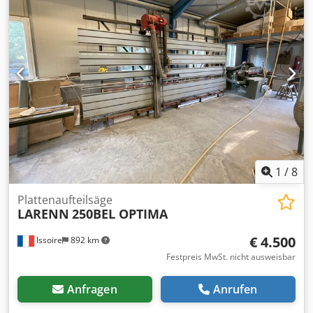
Betriebsdruck: 6 bar
1
/
8
Plattenaufteilsäge
LARENN
250BEL OPTIMA
€ 4.500
Issoire
892 km
Festpreis MwSt. nicht ausweisbar
Anfragen
Anrufen