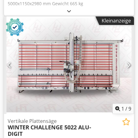
5000x1150x2980 mm Gewicht 665 kg
Gesamtleistungsbedarf 3 kw Vertikale Plattensäge
CHALLENGE DIGIT 4122 - Schnittlänge horizontal 4100 mm
Kleinanzeige
- Schnitthöhe vertikal 2200 mm - Schnitttiefe 60 mm -
Sägeblattdurchmesser 250 x 30 mm - Drehzahl
Hauptsägeblatt 5800 Upm - Drehzahl Ritzsägeblatt 7800
Upm Codpovz Eudsfx Aixsrf - Motor 3,0 kW / 400 V -
Absaugstutzen 100 mm - verwindungsfreies, freistehendes
Maschinengestell - Aufstellmaße L=5000,B=1150, H=2980
mm - Gewicht 665 kg inklusiv: - Vorritzaggregat - Digitale
Anzeige für Horizontalschnitte - Digitale Anzeige für
Vertikalschnitte - automatisch ausweichender Lattenrost -
Transportrollen - durchgehende Kleinteilauflage
1
/
9
Vertikale Plattensäge
WINTER
CHALLENGE 5022 ALU-
DIGIT