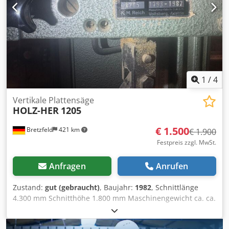
Schnittbreite: 2.200 mm - Materialstärke: max. 80 mm -
Motor: 5,5 kW
1
/
4
Vertikale Plattensäge
HOLZ-HER
1205
€ 1.500
Bretzfeld
421 km
€ 1.900
Festpreis zzgl. MwSt.
Anfragen
Anrufen
Zustand:
gut (gebraucht)
, Baujahr:
1982
, Schnittlänge
4.300 mm Schnitthöhe 1.800 mm Maschinengewicht ca. ca.
600 kg kg Crsdpfxoygm Tis Aixof