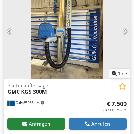
1
/
7
Plattenaufteilsäge
GMC
KGS 300M
€ 7.500
Osby
988 km
VB zzgl. MwSt.
Anfragen
Anrufen