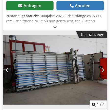
Stationen
Anfragen
Anrufen
Zustand:
gebraucht
, Baujahr:
2023
, Schnittlänge ca. 5300
mm Schnitthöhe ca. 2150 mm gebraucht, top Zustand
Fabrikat Elcon Typ D 215 Baujahr 2023 Motor 4 kW
Schnittlänge ca. 5300 mm Schnitthöhe ca. 2150 mm
Kleinanzeige
Mittelauflage Codpfx Aisvwfcasxsrf Vorritzsystem
Doppelschnitt des Hauptsägeblattes
Sägeblattdurchmesser 250 mm freistehend Lattenrost
abrückend Auflageleisten Kunststoff Neupreis ca.
26.000,00 EUR Absauganschluss D 100/80 mm Lagerort
97447 Gerolzhofen, frei verladen, unverpackt Übergabe im
Istzustand wie besichtigt ohne Garantie und
Gewährleistung
1
/
4