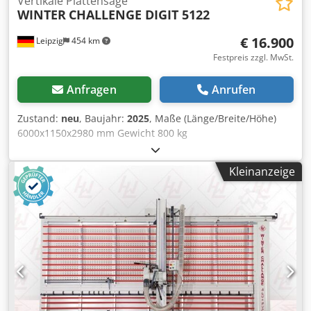
Vertikale Plattensäge
WINTER
CHALLENGE DIGIT 5122
€ 16.900
Leipzig
454 km
Festpreis zzgl. MwSt.
Anfragen
Anrufen
Zustand:
neu
, Baujahr:
2025
, Maße (Länge/Breite/Höhe)
6000x1150x2980 mm Gewicht 800 kg
Gesamtleistungsbedarf 3 kw Vertikale Plattensäge
CHALLENGE DIGIT 5122 - Schnittlänge horizontal 5100 mm
Kleinanzeige
- Schnitthöhe vertikal 2200 mm - Schnitttiefe 60 mm -
Sägeblattdurchmesser 250 x 30 mm - Drehzahl
Hauptsägeblatt 5800 Upm - Drehzahl Ritzsägeblatt 7800
Upm - Motor 3,0 kW / 400 V - Absaugstutzen 100 mm -
verwindungsfreies, freistehendes Maschinengestell -
Aufstellmaße L=6000,B=1150, H=2980 mm - Gewicht 800 kg
inklusiv: Cjdpevz Eukefx Aixorf - Vorritzaggregat -
Hauptsägerblatt 250x3,2x30 mm Z 80 TF - Vorritzaggregat
mit Sägeblatt 125x30 mm Z 24 konisch - Digitale Anzeige
für Horizontalschnitte - Digitale Anzeige für