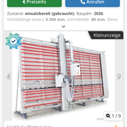
Preisinfo
Anrufen
Zustand:
einsatzbereit (gebraucht)
, Baujahr:
2020
,
Schnittlänge (max.):
5.300 mm
, Schnitttiefe:
80 mm
, Diese
Felder Format 4 Kappa V80 Plattensäge wurde im Jahr 2020
hergestellt. Sie verfügt über einen leistungsstarken 5,5 kW
Kleinanzeige
Motor, einen Sägeblattdurchmesser von 300 mm und kann
Schnittlängen bis zu 5300 mm und Höhen bis zu 2200 mm
bewältigen. Ideal für den präzisen Zuschnitt großer
Platten. Kontaktieren Sie uns für weitere Informationen zu
dieser Maschine. Crsdpfxsx D D Scj Aixef • Motorleistung
des Sägeaggregats: 5,5 kW • Durchmesser Sägeblatt: 300
mm • Schnitttiefe: 80 mm • Schnittlänge: 5300 mm •
Schnitthöhe: 2200 mm • Maximaler horizontaler Schnitt:
2080 mm
1
/
9