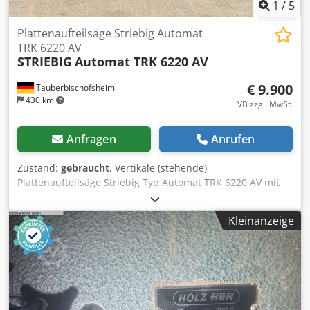
Nutzung der Maschine am Bestimmungsort. Externe
1
/
5
Referenz: 6645
Plattenaufteilsäge Striebig Automat
TRK 6220 AV
STRIEBIG
Automat TRK 6220 AV
€ 9.900
Tauberbischofsheim
430 km
VB zzgl. MwSt.
Anfragen
Anrufen
Zustand:
gebraucht
, Vertikale (stehende)
Plattenaufteilsäge Striebig Typ Automat TRK 6220 AV mit
Schneeberger Positron Positioniersteuerung zum präzisen
horizontalen und vertikalen Zuschneiden von
Kleinanzeige
Holzwerkstoff-, Kunststoff- und Verbundplatten. Die
automatische Ausführung ermöglicht rationelle,
wiederholgenaue Plattenzuschnitte im Möbel-,
Innenausbau- und Plattenbearbeitungsbereich.
Freistehende oder Wandmontage möglich. Technische
Daten: Csdpfx Aezr H Hfeixjrf - Schnittlänge: 5.300 mm -