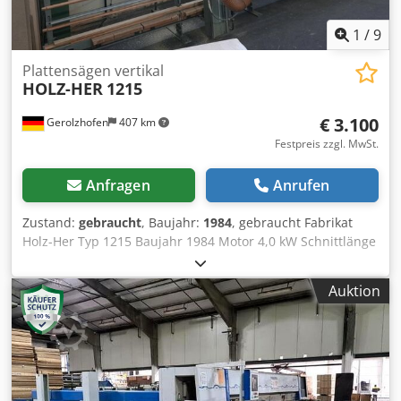
1
/
9
Plattensägen vertikal
HOLZ-HER
1215
€ 3.100
Gerolzhofen
407 km
Festpreis zzgl. MwSt.
Anfragen
Anrufen
Zustand:
gebraucht
, Baujahr:
1984
, gebraucht Fabrikat
Holz-Her Typ 1215 Baujahr 1984 Motor 4,0 kW Schnittlänge
ca. 5300 mm Schnitthöhe ca. 2200 mm Mittelauflage
Sägeblattdurchmesser ca. 300 mm, Schnitttiefe 80 mm
Auktion
Crsdpfxovwgi Ie Aixjf freistehend Lattenrost abrückend
Lagerort 97447 Gerolzhofen, frei verladen, unverpackt
Übergabe im Istzustand wie besichtigt, ohne Garantie und
Gewährleistung