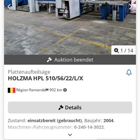
1
/
14
Auktion beendet
Plattenaufteilsäge
HOLZMA
HPL 510/56/22/L/X
Région flamande
902 km
Details
Zustand:
einsatzbereit (gebraucht)
, Baujahr:
2004
,
Maschinen-/Fahrzeugnummer:
0-240-14-3022
,
Funktionsfähigkeit:
voll funktionsfähig
, Schnittbreite