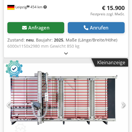
€ 15.900
Leipzig
454 km
Festpreis zzgl. MwSt.
Anfragen
Anrufen
Zustand:
neu
, Baujahr:
2025
, Maße (Länge/Breite/Höhe)
6000x1150x2980 mm Gewicht 850 kg
Gesamtleistungsbedarf 3 kw Vertikale Plattensäge
CHALLENGE 5022 ALU-DIGIT - Schnittlänge horizontal 5000
Kleinanzeige
mm - Schnitthöhe vertikal 2200 mm - Schnitttiefe 30 mm -
Sägeblattdurchmesser 230 x 30 mm - Drehzahl
Hauptsägeblatt 5800 Upm - Drehzahl Ritzsägeblatt 7800
Upm - Motor 3,0 kW / 400 V - Absaugstutzen 100 mm -
verwindungsfreies, freistehendes Maschinengestell -
Aufstellmaße L=6000,B=1150, H=2980 mm Cedpovz E D
Eofx Aixorf - Gewicht 850 kg inklusiv: - V-Nutvorrichtung für
Verbundplatten - Digitale Anzeige für Horizontalschnitte -
Digitale Anzeige für Vertikalschnitte - automatisch
ausweichender Lattenrost - Transportrollen -
durchgehende Kleinteilauflage