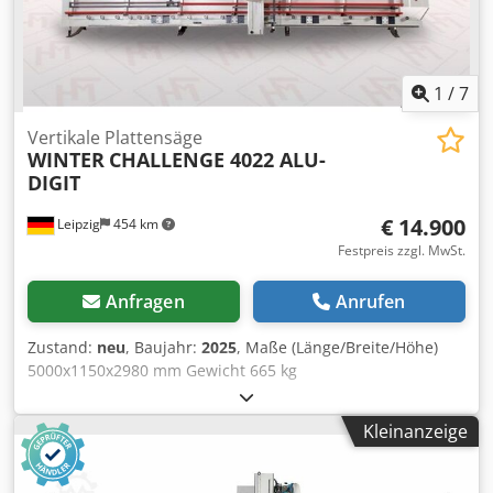
Vertikalschnitte - automatisch ausweichender Lattenrost -
Transportrollen - durchgehende Kleinteilauflage -
Streifenanschlag
1
/
7
Vertikale Plattensäge
WINTER
CHALLENGE 4022 ALU-
DIGIT
€ 14.900
Leipzig
454 km
Festpreis zzgl. MwSt.
Anfragen
Anrufen
Zustand:
neu
, Baujahr:
2025
, Maße (Länge/Breite/Höhe)
5000x1150x2980 mm Gewicht 665 kg
Gesamtleistungsbedarf 3 kw Vertikale Plattensäge
CHALLENGE 4022 ALU-DIGIT - Schnittlänge horizontal 4000
Kleinanzeige
mm - Schnitthöhe vertikal 2200 mm - Schnitttiefe 30 mm -
Sägeblattdurchmesser 230 x 30 mm - Drehzahl
Hauptsägeblatt 5800 Upm - Drehzahl Ritzsägeblatt 7800