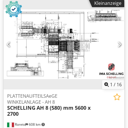
Kleinanzeige
Schnittlänge horizontal 3200 mm - Schnitthöhe vertikal
1600 mm - Schnitttiefe 50 mm bei 90° - Sägeblatt 45°
schwenkbar Crjdpfxjwiipms Aixjf - Sägeblattdurchmesser
165 x 2,2 x 20 mm - Drehzahl Sägeblatt 2000 - 5800 Upm -
Motor 1300 W / 230 V - Absaugstutzen 40 mm -
verwindungsfreies, freistehendes Maschinengestell -
Aufstellmaße L=4300,B=1200, H=2350 mm - Transport
Abmessungen L=4000, B=1500 mm, H=2000 mm - Gewicht
350 kg inklusiv: - mechanisch ausweichender Lattenrost -
durchgehende Kleinteilauflage
1
/
16
PLATTENAUFTEILSAeGE
WINKELANLAGE - AH 8
SCHELLING
AH 8 (580) mm 5600 x
2700
Roreto
608 km