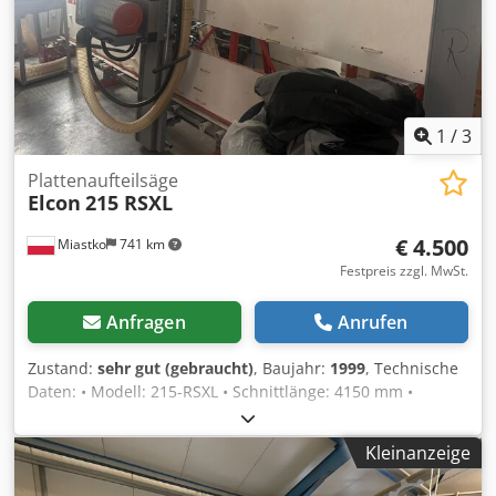
Credpfxswqmyrs Aixef Zum Lieferumfang gehören 29
Sägeblätter mit jeweils 50 % Restlebensdauer. Transport
nicht inbegriffen.
1
/
3
Plattenaufteilsäge
Elcon
215 RSXL
€ 4.500
Miastko
741 km
Festpreis zzgl. MwSt.
Anfragen
Anrufen
Zustand:
sehr gut (gebraucht)
, Baujahr:
1999
, Technische
Daten: • Modell: 215-RSXL • Schnittlänge: 4150 mm •
Schnitthöhe: 2150 mm • Maximale Schnitttiefe: 80 mm
Codpfx Aeymx Uroixerf • Maximaler Sägeblattdurchmesser:
Kleinanzeige
300 mm • Motorleistung: 3 kW • Drehzahl: 4200 U/min •
Vorschub: 10 oder 20 m/min • Rücklauf: 20 m/min •