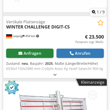
1
/
9
Vertikale Plattensäge
WINTER
CHALLENGE DIGIT-CS
€ 23.500
Leipzig
454 km
Festpreis zzgl. MwSt.
Anfragen
Anrufen
Zustand:
neu
, Baujahr:
2025
, Maße (Länge/Breite/Höhe)
6530x1150x2980 mm Crjdpfx Aiovz Eg Hjxef Gewicht 900 kg
Gesamtleistungsbedarf 3 kw Vertikale Plattensäge
CHALLENGE DIGIT-CS - Schnittlänge horizontal 5100 mm -
Kleinanzeige
Schnitthöhe vertikal 2100 mm - Schnitttiefe 60 mm -
Sägeblattdurchmesser 250 x 30 mm - Vorritzsägeblatt 125
x 30 mm - Drehzahl Hauptsägeblatt 5800 Upm - Drehzahl
Ritzsägeblatt 7800 Upm - Motor 3,0 kW / 400 V -
Absaugstutzen 100 mm - verwindungsfreies, freistehendes
Maschinengestell - Aufstellmaße L=6530,B=1150, H=2980