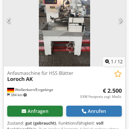
1
/
12
Anfasmaschine für HSS Blätter
Loroch
AK
€ 2.500
Weißenborn/Erzgebirge
384 km
EXW Festpreis zzgl. MwSt.
Anfragen
Anrufen
Zustand:
gut (gebraucht)
, Funktionsfähigkeit:
voll