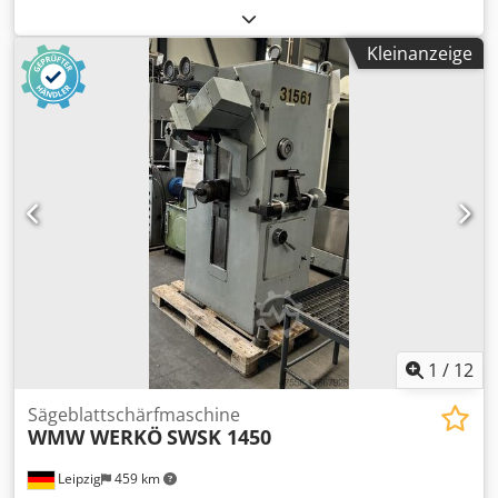
Sägeblattdurchmesser: 600 mm Gesamtleistungsbedarf:
1,1 + (0,37 kW) kW Maschinengewicht ca.: 600 kg
Kleinanzeige
SÄGEBLATTSCHÄRFMASCHINE Maschine führt
Schleifvorgang automatisch aus Dcodpfx Abou Ng Edjmsk
Sägeblatt wird mechanisch weitergeführt Schleifscheiben
Ø max.: 240 mm Antriebsmotor für Vorschub(0,37 KW)
Maschine vorführbar i.D. *
1
/
12
Sägeblattschärfmaschine
WMW WERKÖ
SWSK 1450
Leipzig
459 km