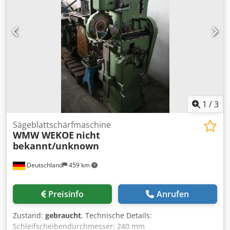
bis 8 mm Zahnteilung: 6 bis 120 mm Spanwinkel: - 15° bis
+ 25° Tangentialfreiwinkel: 0° bis 6° Radialfreiwinkel: - 4°
bis + 6° Schleifscheibendurchmesser: max. 125 mm
Bohrungsdurchmesser: 32 mm Anschlusswert: ca. 1,1 kW
(400 V / 50 Hz) Gewicht: ca. 1150 kg Abmessungen L x B x H:
1340 x 1400 x 2000 mm Farbe: Grün
1
/
3
Sägeblattschärfmaschine
WMW WEKOE
nicht
bekannt/unknown
Deutschland
459 km
Preisinfo
Anrufen
Zustand:
gebraucht
, Technische Details:
Schleifscheibendurchmesser: 240 mm