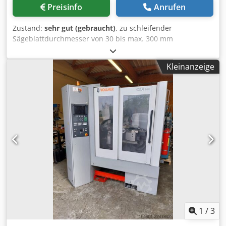
Preisinfo
Anrufen
Zustand:
sehr gut (gebraucht)
, zu schleifender
Sägeblattdurchmesser von 30 bis max. 300 mm
Schleifscheibendurchmesser 150 mm, sehr viel Zubehör
Dsdpfxszntwpo Abmeck guter, gepflegter Zustand
Kleinanzeige
Bedienungsanleitung ist vorhanden
1
/
3