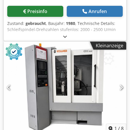
Preisinfo
Anrufen
Zustand:
gebraucht
, Baujahr:
1980
, Technische Details:
Schleifspindel-Drehzahlen stufenlos: 2000 - 2500 U/min
Doppelhuebe/Min.: 25; 37; 50; 75; 100 H/min.
Schleifkörperdurchmesser: Ø 250 mm Arbeitshöhe: 1350
Kleinanzeige
mm Gesamtleistungsbedarf: 2,7 kW Maschinengewicht ca.:
1,0 t Abmessung Maschine ca. LxBxH: 0,85 x 1,0 x 1,8 m
Einsatz zum Scharfschleifen für mittlerer bis größerer
Metallkreissägen von 250 - 1450mm. Sägeblatt Aufsatz Ø
60 bis Ø 80mm und Welle Ø 31,5mm Djdju Ng I Eopfx
Abmeck Zahnteilung bis 42mm Zahntiefenzustellung über
Skala einstellbar Vorderschneidzahn: abkantbar
beiderseits bis 45° und Überhöhung bei Teilung 0,02mm *
1
/
8