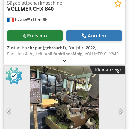
Sägeblattschärfmaschine
VOLLMER
CHX 840
Neulise
811 km
Preisinfo
Anrufen
Zustand:
sehr gut (gebraucht)
, Baujahr:
2022
,
Funktionsfähigkeit:
voll funktionsfähig
, VOLLMER CHX840
Schärfmaschine für Hartmetall-Kreissägeblätter Maschine
aus dem Jahr 2022 Automatisches Schärfen von Vorder-
Kleinanzeige
und Rückseite für Sägeblätter von 80 bis 840 mm Betrieb
mit Öl und verstärkter Pumpe Absaugung von Ölnebel
Manuelles Löschsystem Auffangwanne unter der Maschine
Vorrichtung zum Schärfen von Stecheisen Mehrfacetten-
Zahnprofilprogramm (freie Programmierung) Dcedpjzpg
Uksfx Abmok Automatisches, akustisches Nullpunkt-
Erkennungssystem Planscheibenschleifscheibe,
Rückenschleifscheibe, Zentrierringe, automatischer
Sägeblatt-Halter Transport, Lieferung und Schulung
möglich