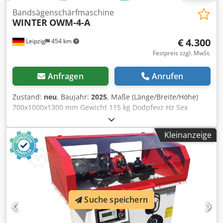
Bandsägenschärfmaschine
WINTER
OWM-4-A
€ 4.300
Leipzig
454 km
Festpreis zzgl. MwSt.
Anfragen
Anrufen
Zustand:
neu
, Baujahr:
2025
, Maße (Länge/Breite/Höhe)
700x1000x1300 mm Gewicht 115 kg Dodpfevz Hz Sex
Abmock Gesamtleistungsbedarf 0,5 kw Sägeband
Schärfautomat OWM-4-A - automatischer Arbeitsablauf -
Kleinanzeige
programmierbares Zähne Zählwerk mit automatischer
Abschaltung - Länge des Sägebandes 3 bis 5m - Zahnhöhe:
Dreieckzahn 4-12 mm - Wood-Mizer Profil 7-20 mm -
Gebrochener Zahn 4- 7 mm - Zahnabstand 5-30 mm -
Zahnprofile - Vorschubgeschwindigkeit 40 Zähne/min, auf
Sonderwunsch 60 Zähne/min - Motor Schleifscheibe 0,18
Suche speichern
KW 400 V / 2800 U/min - Motor Vorschub 0,15 KW 380 V /
900 U/min - Schleifscheibe außen Ø 150 mm x 8 mm innen
Ø 13 mm oder 20mm - Maße (LxBxH) 0,70 x 1,0 x 1,30 m -