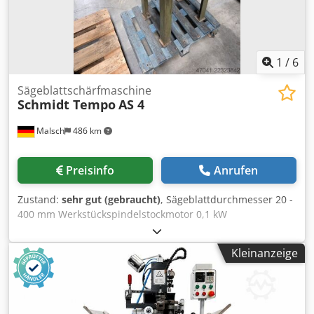
1
/
6
Sägeblattschärfmaschine
Schmidt Tempo
AS 4
Malsch
486 km
Preisinfo
Anrufen
Zustand:
sehr gut (gebraucht)
, Sägeblattdurchmesser 20 -
400 mm Werkstückspindelstockmotor 0,1 kW
Schleifscheibendurchmesser 150 x 30 mm
Gesamtleistungsbedarf 0,4 kW Maschinengewicht ca. 0,1 t
Kleinanzeige
Raumbedarf ca. 0,6 x 0,4 x 1,2 m Dedpfjzlkycjx Abmock