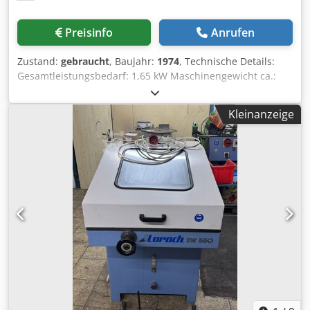
Preisinfo
Anrufen
Zustand:
gebraucht
, Baujahr:
1974
, Technische Details:
Gesamtleistungsbedarf: 1,65 kW Maschinengewicht ca.:
620 kg Dodpfxswqplks Abmsck
SÄGEBLATTSCHÄRFMASCHINE Maschine nicht komplett -
Kleinanzeige
Schleifspindelmotor fehlt! Verkauf zum Abgabepreis (u.a.
als Ersatzteilspender) *