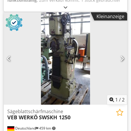
funktionsfähig
, Zum Verkauf kommt: 1 Stück gebrauchter
Anfasmaschine für HSS Blätter Herstller: Loroch Typ: AK
Blattdurchmesser min/max: 80/710mm Teilung 3-25mm
Kleinanzeige
Schleifscheibendurchmesser: 200mm Dodpfjy Nx Apsx
Abmeck Antriebsmotor: 0,55kw Arbeitsgeschwindigkeit: 10-
45u/min Kühlmittel Gewicht: ca. 750kg Kann gern in
unserem Lager besichtigt werden.
1
/
2
Sägeblattschärfmaschine
VEB WERKÖ
SWSKH 1250
Deutschland
459 km