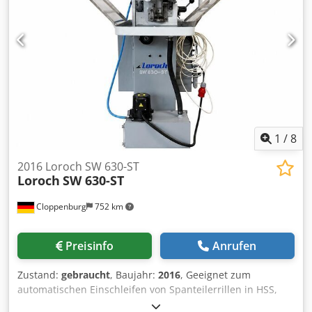
1
/
8
2016 Loroch SW 630-ST
Loroch
SW 630-ST
Cloppenburg
752 km
Preisinfo
Anrufen
Zustand:
gebraucht
, Baujahr:
2016
, Geeignet zum
automatischen Einschleifen von Spanteilerrillen in HSS,
Segmentkreissägen und HM Sägen. Zubehör: Steuerung