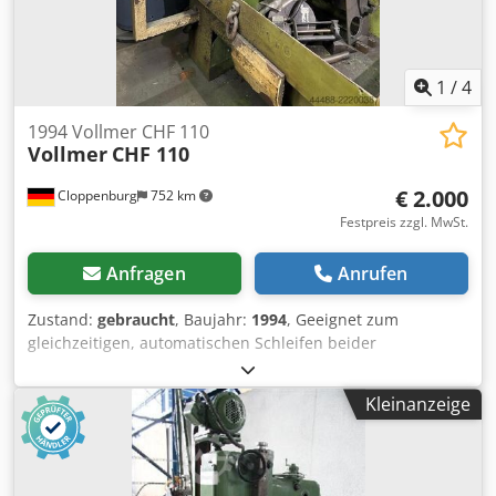
1
/
4
1994 Vollmer CHF 110
Vollmer
CHF 110
€ 2.000
Cloppenburg
752 km
Festpreis zzgl. MwSt.
Anfragen
Anrufen
Zustand:
gebraucht
, Baujahr:
1994
, Geeignet zum
gleichzeitigen, automatischen Schleifen beider
Zahnflanken an hartmetallbestückten Kreissägeblättern.
Zubehör: Motorische Spanwinkelverstellung,
Kleinanzeige
Naßschliffeinrichtung, automatische Zentralschmierung,
Maschinenleuchte, 2 Schleifscheibenaufnahmen, 1
Sägeblattaufnahmebolzen. Dedpfxezgucde Abmock
Kreissägen Außendurchmesser: 80 bis 460 mm Blattdicke: