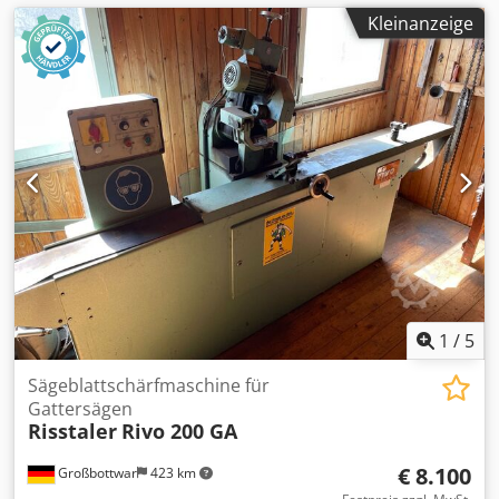
Kleinanzeige
1
/
5
Sägeblattschärfmaschine für
Gattersägen
Risstaler
Rivo 200 GA
€ 8.100
Großbottwar
423 km