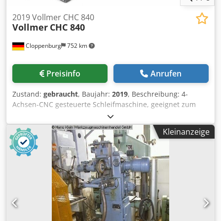
2019 Vollmer CHC 840
Vollmer
CHC 840
Cloppenburg
752 km
Preisinfo
Anrufen
Zustand:
gebraucht
, Baujahr:
2019
, Beschreibung: 4-
Achsen-CNC gesteuerte Schleifmaschine, geeignet zum
automatischen Schleifen von Zahnbrust und Zahnrücken
an hartmetallbestückten Kreissägeblättern. Zubehör:
Kleinanzeige
Vollverkleidung, Naßschliffeinrichtung intern Automatische
Zentralschmierung, motorische Span- und
Freiwinkelverstellung, Dunstabscheider N183
Maschinenlampe Oszillationsschleifen
Multifunktionshandrad, manuelle Feuerlöscheinrichtung, 1
Zentrierring 30 mm, 2 Schleifscheibenaufnahmen für
Brust und Rücken 1 Aufnahmedorn.
Kreissägeblattdurchmesser: 80 bis 840 mm Kreissägen-
Bohrungsdurchmesser: 10 - 300 mm Blattdicke: bis 8 mm