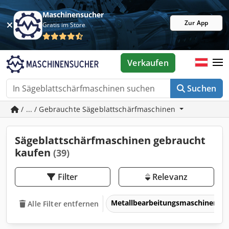
Maschinensucher
Zur App
Gratis im Store
Verkaufen
Suchen
/ ... / Gebrauchte Sägeblattschärfmaschinen
Sägeblattschärfmaschinen gebraucht
kaufen
(39)
Filter
Relevanz
Metallbearbeitungsmaschinen 
Alle Filter entfernen