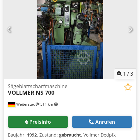
mm Motor mit 2 Geschwindigkeiten 1500/3000 U/min.
Drehzahlen der Schleifspindel 3700/7400 oder U/min.
5000/10000 U/min. Dcsdpfoyzf Hrex Abmjk
1
/
3
Sägeblattschärfmaschine
VOLLMER
NS 700
Weiterstadt
511 km
Preisinfo
Anrufen
Baujahr:
1992
, Zustand:
gebraucht
, Vollmer Dedpfx