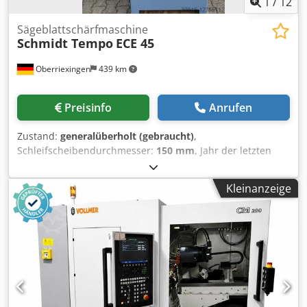
1
/
12
Sägeblattschärfmaschine
Schmidt Tempo
ECE 45
Oberriexingen
439 km
Preisinfo
Anrufen
Zustand:
generalüberholt (gebraucht)
,
Schleifscheibendurchmesser:
150 mm
, Jahr der letzten
Überholung:
2026
, Scheibendurchmesser:
150 mm
,
Leistung des Schleifspindelmotors:
2.200 W
,
Kleinanzeige
Druckluftanschluss:
5 bar
, Maschine wurde komplett
zerlegt, alle Verschleißteile erneuert, neu lackiert -
neuwertiger Zustand. Verkauf erfolgt inclusiver
Funktionsgarantie. Hauptmerkmale: -Zum Nachschärfen
und Neuverzahnen von HSS-Segment- CV- und
Vollhartmetallsägen im CBN Tiefschliff-Verfahren
Zahnform A, Aw, B, Bw und C nach DIN1840 - Schleifen von
Variozahn (Option) - Schleifen von Sonderzähnen (Option) -