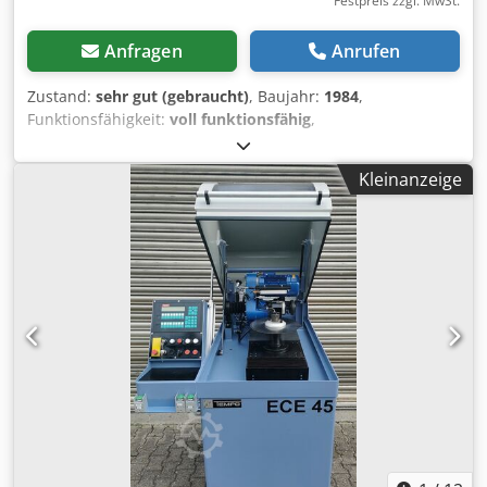
Festpreis zzgl. MwSt.
Anfragen
Anrufen
Zustand:
sehr gut (gebraucht)
, Baujahr:
1984
,
Funktionsfähigkeit:
voll funktionsfähig
,
Maschinen-/Fahrzeugnummer:
137
, Gesamtbreite:
2.800
mm
, Gesamtlänge:
700 mm
, Gesamthöhe:
1.700 mm
, Art
Kleinanzeige
des Eingangsstroms:
Drehstrom
, Gattersägeband
Schleifautomat Dcjdpfxewd N Dae Abmek Risstaler riv Rivo
200 GA Baujahr 1984 Verschiedene Zahnformen
auswählbar Betriebsanleitung vorhanden Vorschub 30
oder 60 Zähne pro min