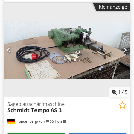
für automatischen Versatz der Schleifspindel,
Kleinanzeige
Naßschliffeinrichtung, stufenlos regelbare
Arbeitsgeschwindigkeit, Maschinenleuchte, 1
Sägeblattaufnahme Kreissägeblattdurchmesser: 165 - 630
mm Zahnteilung: 3 - 50 mm Sägeblattstärke: 2 - 6 mm
Arbeitsgeschwindigkeit: stufenlos regelbar von 24 - 50
Z/min. Schleifscheibendurchmesser: 25 und 30 mm
Schleifscheibenbreite: 0.3/0.4 und 0.5 mm Anschlußwert
ca.: 0.4 kW (400 V / 50 Hz) Gewicht ca.: 210 kg
Abmessungen B x T x H ca.: 1020 x 900 x 1620 mm Farbe:
hellgrau RAL 7047 Dcsdpfx Ajza Eahsbmjk
1
/
5
Sägeblattschärfmaschine
Schmidt Tempo
AS 3
Fröndenberg/Ruhr
664 km