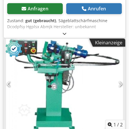
Anfragen
Anrufen
Zustand:
gut (gebraucht)
, Sägeblattschärfmaschine
Dcodpfsy Hgplsx Abmjk Hersteller: unbekannt
Kreissägendurchmesser: bis ca. 200 mm Schleifscheiben:
160 x 15 mm Anschluss: kW Maße Säge: 320 x 340 x 500
Kleinanzeige
mm Maße Unterschrank: 410 x 410 x 590 mm
Zubehör/Ausstattung: Zustand: gut Gewicht: 100 kg
Abmaße: 410 x 410 x 1.100 mm
1
/
2