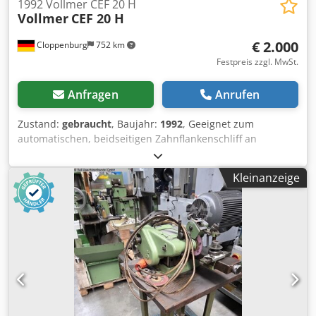
1992 Vollmer CEF 20 H
Vollmer
CEF 20 H
€ 2.000
Cloppenburg
752 km
Festpreis zzgl. MwSt.
Anfragen
Anrufen
Zustand:
gebraucht
, Baujahr:
1992
, Geeignet zum
automatischen, beidseitigen Zahnflankenschliff an
hartmetallbestückten Kreissägeblättern. Zubehör:
Dcjdpszguvwsfx Abmek Naßschliffeinrichtung, Motorische
Kleinanzeige
Spanwinkeverstellung, 2 Schleifscheibenaufnahmen, 1
Aufnahmebolzen. Kreissägeblattaußendurchmesser: 80
bis 1270 mm Kreissägenbohrungsdurchmesser: 10 - 220
mm Blattdicke: bis 14 mm Zahnteilung: 6-120 mm
Schleifweg: max. 16 mm Spanwinkel : -15° bis +40°
Tangentialfreiwinkel: 0 bis 5° Schleifgeschwindigkeit: 0,5
bis 6 mm/s Schleifscheibdurchmesser: 125 mm
Anschlußwert ca.: 3,6 kW (400 V / 50 Hz) Gewicht ca: 1300
kg Farbe: grün RAL 6011