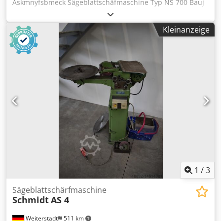
Askmnyfsbmeck Sägeblattschäfmaschine Typ NS 700 Bauj
1992
Kleinanzeige
1
/
3
Sägeblattschärfmaschine
Schmidt
AS 4
Weiterstadt
511 km