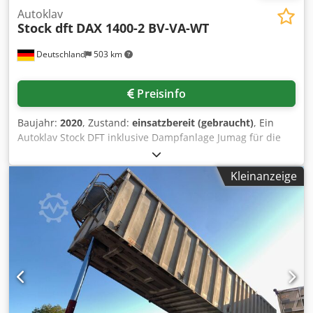
Autoklav
Stock dft
DAX 1400-2 BV-VA-WT
Deutschland
503 km
Preisinfo
Baujahr:
2020
, Zustand:
einsatzbereit (gebraucht)
, Ein
Autoklav Stock DFT inklusive Dampfanlage Jumag für die
Lebensmittelindustrie steht zur Verfügung.
Chargenwagenkapazität: 2, Prozessverfahren: Dampf-
Kleinanzeige
Wasser-Sprühen, Einsatz: Sterilisation/Pasteurisation,
Bruttovolumen: ca. 1550l, Dampfanlage: Jumag DG560,
Dampfleistung: ca. 560kg/h. Inklusive 6 Chargenwagen.
Dokumentation vorhanden. Eine Besichtigung vor Ort ist
möglich. Dsdpfx Adsyh Nvgjhekr