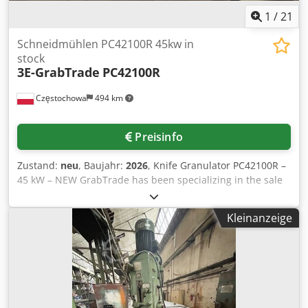
1
/
21
Schneidmühlen PC42100R 45kw in
stock
3E-GrabTrade
PC42100R
Częstochowa
494 km
Preisinfo
Zustand:
neu
, Baujahr:
2026
, Knife Granulator PC42100R –
45 kW – NEW GrabTrade has been specializing in the sale
of machinery and complete technological solutions for the
recycling industry for many years. We are the official
Kleinanzeige
representative of 3E Machinery in Poland. We offer new
and used shredders, knife granulators and complete
recycling systems. We offer a new industrial knife
granulator 3E Machinery PC42100R, equipped with a
powerful 45 kW main motor and a 1,000 mm wide rotor.
The PC42100R is designed for efficient size reduction and