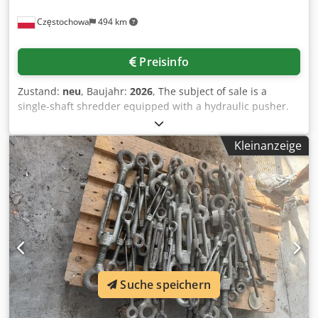
Częstochowa
494 km
Preisinfo
Zustand:
neu
, Baujahr:
2026
, The subject of sale is a
single-shaft shredder equipped with a hydraulic pusher.
Brand/Manufacturer: 3E Machinery Model: WT40150 Main
motor power: 90 kW Hydraulic system motor power: 5.5 kW
Kleinanzeige
Working rotor length: 1500 mm Rotor diameter: 400 mm
Number of movable knives on the rotor: 94 pcs Dimensions
of the movable knife: 40x40x25 mm, fastened with an M12
screw Single row of fixed knives, two-piece, the possibility
of mounting a second row of fixed knives (upper)
depending on the processed waste Top-loading section
widened to facilitate feeding waste into the shredder
Dedjq Sp Ekopfx Adhokr Hydraulic system equipped with
an oil cooling system External bearing Inspection flap
Suche speichern
opened with the screen assisted by two actuators The
machine is available at our warehouse in Częstochowa.
Our offer includes not only individual shredding devices;