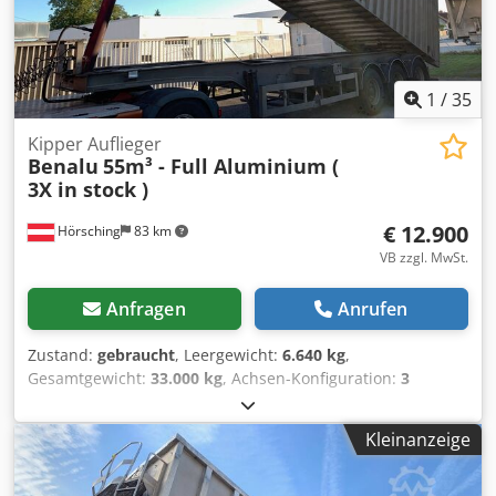
1
/
35
Kipper Auflieger
Benalu
55m³ - Full Aluminium (
3X in stock )
€ 12.900
Hörsching
83 km
VB zzgl. MwSt.
Anfragen
Anrufen
Zustand:
gebraucht
, Leergewicht:
6.640 kg
,
Gesamtgewicht:
33.000 kg
, Achsen-Konfiguration:
3
Achsen
, Erstzulassung:
03/2001
, Federung:
Luft
,
Reifengröße:
385/65 R22.5
, Anhängerbremse:
Anhänger
Kleinanzeige
gebremst
, Baujahr:
2001
, Ausstattung:
ABS
, BENALU -- ca.
55m³ -- Full Aluminium (( 3.Stück auf Lager / 3.piece in
stock )) - Volumen: ca. 55m³ - Portaltüren und