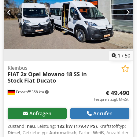
1
/
50
Kleinbus
FIAT
2x Opel Movano 18 SS in
Stock Fiat Ducato
€ 49.490
Erbach
358 km
Festpreis zzgl. MwSt.
Anfragen
Anrufen
Zustand:
neu
, Leistung:
132 kW (179,47 PS)
, Kraftstofftyp:
Diesel
, Getriebetyp:
Automatisch
, Farbe:
Weiß
, Anzahl der