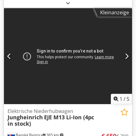
1.300 kg
, Kraftstofftyp:
elektrisch
, Masttyp:
Sonstige
,
5186955 Dkedpfxszfgcas Adhjr Seriennummer: FN974327
Kleinanzeige
Internationaler Transport möglich / Internationale
Lieferung möglich
1
/
5
Elektrische Niederhubwagen
Jungheinrich
EJE M13 Li-Ion (4pc
in stock)
€ 650
Banská Bystrica
365 km