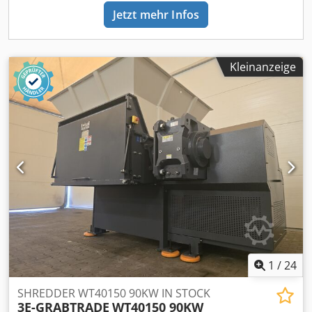
Jetzt mehr Infos
Kleinanzeige
1
/
24
SHREDDER WT40150 90KW IN STOCK
3E-GRABTRADE
WT40150 90KW