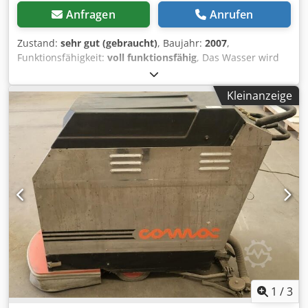
Anfragen
Anrufen
Zustand:
sehr gut (gebraucht)
, Baujahr:
2007
,
Funktionsfähigkeit:
voll funktionsfähig
, Das Wasser wird
mithilfe einer Hochdruckpumpe durch die
Umkehrosmosemembran gepresst. Das entsalztes
Kleinanzeige
Wasser/Permeat wird anschließend über ein 1000-Liter-
Behälter zur Nutzung geleitet. Das Wasser, das die
konzentrierten Salze/den Konzentrat enthält, wird zur
Ableitung geleitet. Das Verhältnis zwischen Permeat und
Konzentrat wird manuell an der Nadelarmatur eingestellt.
Codpfx Aszl E Diemgjrf Unter normalen
Betriebsbedingungen haben die
Umkehrosmosemembranen eine lange Lebensdauer. Aber
selbst bei guter Qualität des Ausgangswassers bilden sich
in gewissem Maße Ablagerungen, und es kommt zu einer
allmählichen Verringerung der Permeatkapazität.
1
/
3