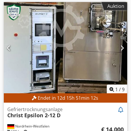
Auktion
1
/
9
Endet in
12
d
15
h
51
min
10
s
Gefriertrocknungsanlage
Christ
Epsilon 2-12 D
Nordrhein-Westfalen
€ 14.000