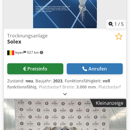
1
/
5
Trocknungsanlage
Solex
Ieper
927 km
Preisinfo
Anrufen
Zustand:
neu
, Baujahr:
2023
, Funktionsfähigkeit:
voll
funktionsfähig
, Platzbedarf Breite:
3.000 mm
, Platzbedarf
Länge:
3.000 mm
, Platzbedarf Höhe:
18.000 mm
, Solex
Kühler-Konditionierer-Trockner Höhe: 18 Meter, komplett
Kleinanzeige
aus Edelstahl 316, konzipiert zum Kühlen, Trocknen und
Konditionieren von Granulaten aus Lebensmittel,
Düngemittel, Kunststoffen. Kapazität: 18 Tonnen pro
Stunde. Crjdpfx Amoxw D Nhsgjf