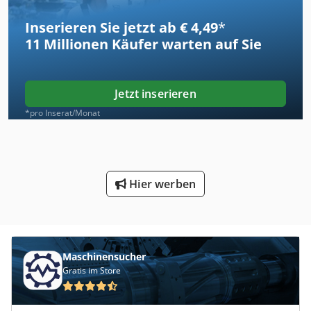
Inserieren Sie jetzt ab € 4,49
*
11 Millionen
Käufer warten auf Sie
Jetzt inserieren
*pro Inserat/Monat
Hier werben
Maschinensucher
Gratis im Store