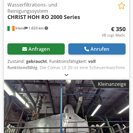
Wasserfiltrations- und
Reinigungssystem
CHRIST
HOH RO 2000 Series
€ 350
Irland
1.633 km
VB zzgl. MwSt.
Anfragen
Anrufen
Zustand:
gebraucht
, Funktionsfähigkeit:
voll
funktionsfähig
, Die Comac LE 20 ist eine Scheuermaschine
mit Fahrantrieb, die zum Reinigen von Böden konzipiert
ist. Sie ist eine Scheuer-Trocknungsmaschine, die für die
Kleinanzeige
Unterhaltsreinigung von gewerblichen Flächen, wie z. B.
Einzelhandelsgeschäften und Fitnessstudios, mit einer
Fläche von bis zu 1400 m² geeignet. Codpjzl E Afefx Amgerf