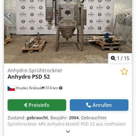
1
/
15
Anhydro-Sprühtrockner
Anhydro
PSD 52
Hradec Králové
314 km
Preisinfo
Anrufen
Zustand:
gebraucht
, Baujahr:
2004
, Gebrauchter
Sprühtrockner APV Anhydro Modell PSD 52 aus rostfreiem
Stahl (AISI 316). Maximale Trocknungskapazität der