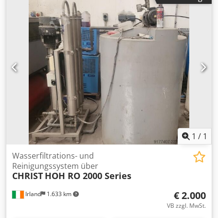
1.4435, Innenflächen Hochglanz poliert,
Doppelmantel aus AISI 304 Edelstahl
Betriebstemperatur -20/+165°C, Betriebsdruck -1/+6 bar,
Innenauslegungsdruck: -1 / 0,5 barg
Mantelheizung mittels Halbrohrschlange, Brüdefilter,
Mantelauslegungsdruck: 0 / 3 barg Auslegungstemperatur:
aufgebaut auf einem Stahlgestell. Weitere Informationen
-10 / 40°C Maximaler Kühlflüssigkeitsdruck: 2,5 bar
auf Anfrage, danke. Cjdpfx Amsr Nclasgjrf
Wärmeaustauschfläche: 8,5 m² Kondensatauffangvolumen:
900 Liter Füllstandsgeber F) Externer Sicherheitsfilter G)
Temperaturregelungssystem: Heizen / Kühlen
Flüssigdampferhitzer: Druck 7 bar – Manteltemperatur:
142°C – Fläche: 1,65 m² Kühlvorrichtung, auf dem Erhitzer
montiert: Kaltwasser oder Sole – Rohrmanteldruck: 12 barg
– Manteltemperatur: 142°C – Rohrtemperatur: -10°C /+99°C
– Fläche: 3,42 m² H) Steuer- und Regelungssystem
(Schaltschrank + HMI) Vollständige technische
1
/
1
Dokumentation vorhanden
Wasserfiltrations- und
Reinigungssystem über
CHRIST
HOH RO 2000 Series
€ 2.000
Irland
1.633 km
VB zzgl. MwSt.