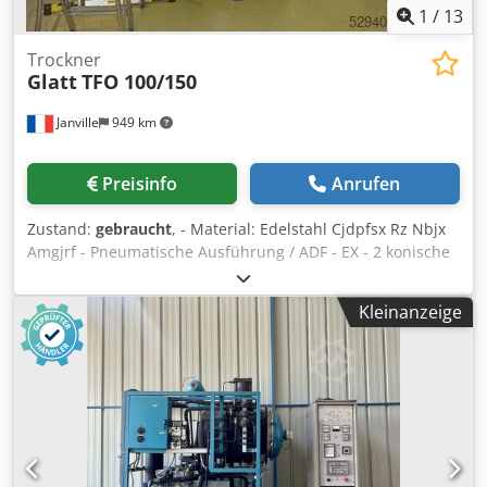
1
/
13
Trockner
Glatt
TFO 100/150
Janville
949 km
Preisinfo
Anrufen
Zustand:
gebraucht
, - Material: Edelstahl Cjdpfsx Rz Nbjx
Amgjrf - Pneumatische Ausführung / ADF - EX - 2 konische
400L-Behälter auf Fahrgestell (pro Trockner) Modell
WSG120 / D.1200 / 900 X PF.500 - 1 Behälterwender,
Kleinanzeige
gemeinsam für beide Trockner - Schaltschrank - Sicherheit
durch 2 Explosionsmembranen, gekoppelt an eine
Stickstoffgasflasche