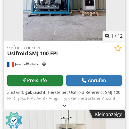
1
/
12
Gefriertrockner
Usifroid
SMJ 100 FPI
Janville
949 km
Preisinfo
Anrufen
Zustand:
gebraucht
, Hersteller: Usifroid Referenz: SMJ 100
FPI Crjdsx R Av Aepfx Amgsf Typ: Gefriertrockner Anzahl
der Schalen: 2 Oberfläche pro Schale: 100 cm x 50 cm 2
Luftkompressoren 1 Kälteaggregat: R22 und 502 1
Kleinanzeige
Umwälzpumpe 1 Heizsystem Fehlende Teile:
Hydraulikaggregat Vakuumpumpe