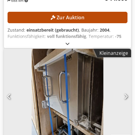
688 km
Zur Auktion
Zustand:
einsatzbereit (gebraucht)
, Baujahr:
2004
,
Funktionsfähigkeit:
voll funktionsfähig
, Temperatur:
-75
°C
, Gesamtlänge:
1.300 mm
, Gesamtbreite:
1.300 mm
,
Gesamthöhe:
2.000 mm
, Nutzvolumen des Behälters:
100
Kleinanzeige
l
, Die Anlage wurde vom Hersteller fachgerecht
zurückgebaut und außer Betrieb genommen. Die Platten
wurden zusammengefahren. TECHNISCHE DETAILS
Eiskondensatorvolumen: 100 l Eiskondensatorkapazität: 12
kg Crodpjzrfa Defx Amgjf Eiskondensatorleistung: 8 g/24 h
Eiskondensatortemperatur: −75 °C MASCHINEN-DETAILS
Abmessungen Raumbedarf Gefriertrocknungsanlage:
1.300 × 1.300 × 2.000 mm Raumbedarf Zusatzkomponente:
1.800 × 600 × 2.000 mm