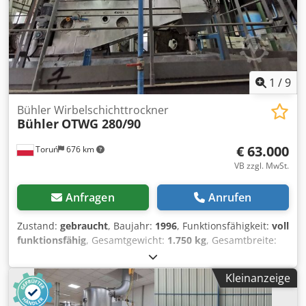
1
/
9
Bühler Wirbelschichttrockner
Bühler
OTWG 280/90
€ 63.000
Toruń
676 km
VB zzgl. MwSt.
Anfragen
Anrufen
Zustand:
gebraucht
, Baujahr:
1996
, Funktionsfähigkeit:
voll
funktionsfähig
, Gesamtgewicht:
1.750 kg
, Gesamtbreite:
1.120 mm
, Gesamtlänge:
3.750 mm
, Anzahl der Kammern:
1
, Ausstattung:
Dokumentation/Handbuch
, Zum Verkauf
Kleinanzeige
steht eine hocheffiziente Wirbelschichttrocknungsanlage
des renommierten Herstellers Bühler, Modell OTWG-280.