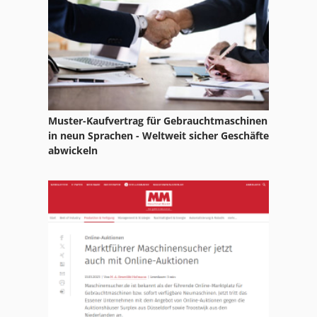
Ks 205
Nc Drehmaschine
Nc Teilapparat
Ng 200
Muster-Kaufvertrag für Gebrauchtmaschinen
Nutzfahrzeuge
in neun Sprachen - Weltweit sicher Geschäfte
abwickeln
Tb 53 Fr
Tg 0701
Tielburger Tk 18
Tnl 12
Tos Fn 20
Tos Fngj 20