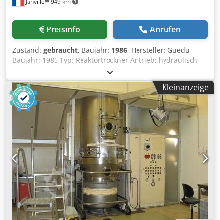
Janville
949 km
Preisinfo
Anrufen
Zustand:
gebraucht
, Baujahr:
1986
, Hersteller: Guedu
Baujahr: 1986 Typ: Reaktortrockner Antrieb: hydraulisch
Reaktorvolumen: 280 l Gehäuse: Tank: 14,6 l / 0,9 m²
Boden: 13,75 l / 0,55 m² Korrosionszugabe: 1 mm
Kleinanzeige
Prüfdruck (Halbschale): 12 bar Betriebsdruck (Halbschale):
6 bar Dampf Prüfdruck (Tank): 6 bar Betriebsdruck
(Behälter): 3,99 bar Gas und 10 Torr Vakuum
Betriebstemperatur: -20 °C + 160 °C Schweißkoeffizient: 0,7
Crsdpfxjx Rz Iqs Amgsf