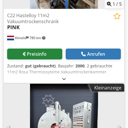
1
/
5
C22 Hastelloy 11m2
Vakuumtrockenschrank
PINK
Almelo
780 km
Preisinfo
Anrufen
Zustand:
gut (gebraucht)
, Baujahr:
2000
, 2 gebrauchte
11m2 Rosa Thermossyteme Vakuumtrockenkammer.
Modell 650-650-120-5 Hastelloy C22 mit einer
Kontaktfläche von 5x 650mm x 650mm Schubladen
Kleinanzeige
geeignet für 3 bar. 120 mm oberer Raum, 700 mm breit,
775 mm tief und 700 mm hoch. Interne
Kammerabmessungen qualifiziert für -1/+1 bar bei 95C,
WO#60070, fab# 20004677, von 2000. Codpeiqx N Hjfx
Amgerf