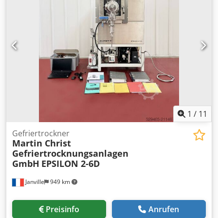
1
/
11
Gefriertrockner
Martin Christ
Gefriertrocknungsanlagen
GmbH
EPSILON 2-6D
Janville
949 km
Preisinfo
Anrufen