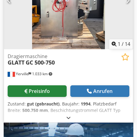
1
/
14
Dragiermaschine
GLATT
GC 500-750
Yerville
1.033 km
Preisinfo
Anrufen
Zustand:
gut (gebraucht)
, Baujahr:
1994
, Platzbedarf
Breite:
500.750 mm
, Beschichtungstrommel GLATT Typ
Beschichter GC 750/500 aus dem Jahr 1994 mit
austauschbarer Trommel in explosionsgeschützter
Ausführung Csdpfxszmvqis Amgerf Prozessausrüstung
Glatt Beschichter GC 750 (Ausrüstung wurde nur für