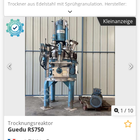
Trockner aus Edelstahl mit Sprühgranulation. Hersteller:
Glatt Modell: WSG-C200 Baujahr: 1989 Vorherige
Verwendung: pharmazeutisch Behältervolumen: 700 Liter
Kleinanzeige
Produktionskapazität: 200–280 kg Luftfiltration und
Heizregister. Beutelfilter Wärmetauscher: Rohrbündel
Temperaturregelung: mehrere Sensoren Sprühfunktion: ja
Peristaltikpumpe von Watson Marlow Sprühdüse Credjx R
An Sopfx Amgsf Rahmen und Turm: Edelstahl 316
Elektroschrank Wird mit 2 Behältern und Schutzhüllen
geliefert Wagenwendestation: verfügbar Dokumentation:
in Deutsch verfügbar Ersatzteile Ventile verfügbar Lüfter
nicht enthalten Warmwasserbereiter / Kessel nicht
enthalten.
1
/
10
Trocknungsreaktor
Guedu
RS750