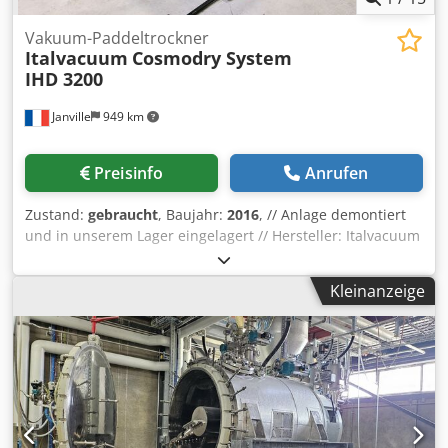
Vakuum-Paddeltrockner
Italvacuum
Cosmodry System
IHD 3200
Janville
949 km
Preisinfo
Anrufen
Zustand:
gebraucht
, Baujahr:
2016
, // Anlage demontiert
und in unserem Lager eingelagert // Hersteller: Italvacuum
Modell: Cosmodry System IHD 3200 Baujahr: 2016 Typ:
Horizontaler Vakuum-Paddeltrockner Anwendung:
Kleinanzeige
Trocknung von feuchten Pulvern ATEX (Eex) Einheit: ja
Einsatzgebiete: Feinchemie, Pharmazeutika (API),
Zwischenprodukte A) Rührwerk: Konzentrisches Rührwerk
mit beheizter Welle, mehrteilig demontierbar (Doppelte
Gleitringdichtung) Antrieb: (CEMP) – Leistung 30 kW +
Getriebe + Kette Rührgeschwindigkeit: 1,6 ÷ 8,1 U/min
ATEX: explosionsgeschützte Ausführung ATEX II 2GD
Montiert zusammen mit Trockner auf Tragstruktur (Einzel-