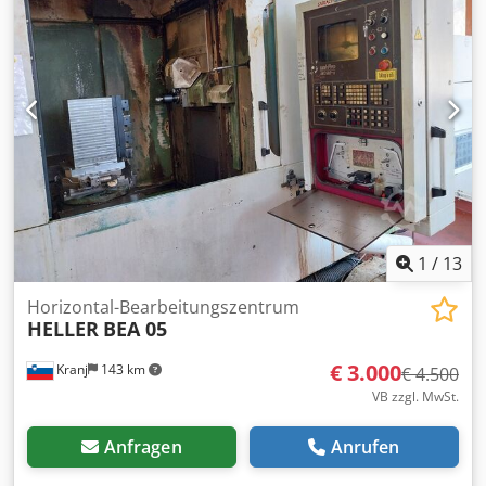
Bearbeitungszentrum Doppelpalettensystem
Palettengröße: 500 × 500 mm X-Achsen-Verfahrweg: 630
mm Dodpezivz Tjfx Aqqeck Y-Achsen-Verfahrweg: 510 mm
Z-Achsen-Verfahrweg: 510 mm Spindelaufnahme: BT50 /
ISO50 Spindeldrehzahl: 4.000 U/min Automatischer
Werkzeugwechsler: 40 Plätze CNC-Steuerung Fanuc System
6M Im Lieferumfang enthalten: Doppelpalettensystem
Automatischer Werkzeugwechsler mit 40 Plätzen BT50-
Spindel Maschinendokumentation (falls vorhanden) Bei
Fragen oder für weitere Informationen kontaktieren Sie
uns gerne per Nachricht oder telefonisch.
1
/
13
Horizontal-Bearbeitungszentrum
HELLER
BEA 05
€ 3.000
Kranj
143 km
€ 4.500
VB zzgl. MwSt.
Anfragen
Anrufen