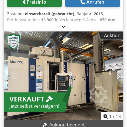
handling system: Workpiece is mounted on a pallet outside
Preisinfo
Anrufen
Doppelpalettensystem * Drehbare 4. Achse (B-Achse) *
the machine and is transported via...
Werkzeughalter inklusive * Späneförderer * Kühlsystem *
Zustand:
einsatzbereit (gebraucht)
, Baujahr:
2015
,
HAAS CNC-Steuerung Zustand Die Maschine ist in gutem
Betriebsstunden:
13.900 h
, Verfahrweg X-Achse:
870 mm
,
Betriebszustand und kann unter Spannung besichtigt
Verfahrweg Y-Achse:
800 mm
, Verfahrweg Z-Achse:
930
werden. Auf Anfrage ist eine Probemaschine verfügbar. Im
mm
, Gesamthöhe:
1.178 mm
, Gesamtbreite:
3.585 mm
,
Preis enthalten * Werkzeughalter, wie auf den Fotos zu
Auktion
Tischbelastung:
800 kg
, Gesamtgewicht:
16.100 kg
,
sehen * Maschinenverladung im Preis enthalten
Spindeldrehzahl (max.):
20.000 U/min
, Leistung des
Spindelmotors:
22.000 W
, Werkzeuggewicht:
10.000 g
,
Produktlänge (max.):
4.957 mm
, Anzahl der Achsen:
4
,
Diese 4-Achsen-Maschine vom Typ Kitamura Mycenter
HX500iG wurde im Jahr 2015 hergestellt. Sie verfügt über
einen maximalen Werkstückdurchmesser von 800 mm und
eine maximale Werkstückhöhe von 1.100 mm. Die
Maschine verfügt über eine robuste Palettengröße von 500
x 500 mm und eine maximale Tischbelastung von 800 kg.
VERKAUFT
Wenn Sie auf der Suche nach hochwertigen
Bearbeitungsmöglichkeiten sind, sollten Sie das von uns
Jetzt selbst versteigern!
zum Verkauf angebotene horizontale
Bearbeitungszentrum Kitamura Mycenter HX500iG in
1
/
13
Betracht ziehen. Kontaktieren Sie uns für weitere Details. •
Auktion beendet
CNC-Steuerung: Arumatik-Mi • Palettengröße: 500 x 500