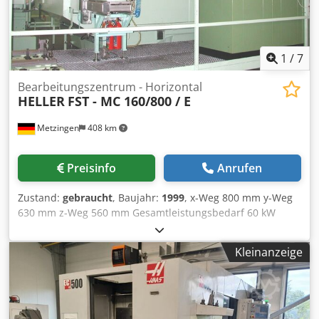
Palettenbahnhof für insgesamt 14 Paletten incl. Rüstplatz,
Regalbediengerät, Leitrechner und 10 Paletten ca. 98.500
Betriebsstunden Hauptschalter EIN ca. 45.500
Spindelstunden *
1
/
7
Bearbeitungszentrum - Horizontal
HELLER
FST - MC 160/800 / E
Metzingen
408 km
Preisinfo
Anrufen
Zustand:
gebraucht
, Baujahr:
1999
, x-Weg 800 mm y-Weg
630 mm z-Weg 560 mm Gesamtleistungsbedarf 60 kW
Maschinengewicht ca. 12.5 t Raumbedarf ca. m H E L L E R
CNC – gesteuertes horizontales 5 Seiten -
Kleinanzeige
Bearbeitungszentrum Type FST- MC 160/800 / E Baujahr
1999 – aber nur ca. 500 h im Einsatz _____ Arbeitsbereich:
Längshub X-Achse 800 mm Vertikalhub Y-Achse 630 mm
Querhub Z-Achse 560 mm NC-Rundtisch-Kippen A-Achse
180.000 ° Drehen B-Achse 360.000 ° max. Werkstück-Größe