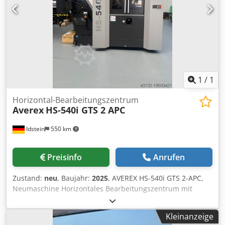
fach Palettenwechsler, Dcjdpfx Aswix Hhoqqjk
Späneförderer, Kühlmittelanlage mit IKZ, *
1
/
1
Horizontal-Bearbeitungszentrum
Averex
HS-540i GTS 2 APC
Idstein
550 km
Preisinfo
Anrufen
Zustand:
neu
, Baujahr:
2025
, AVEREX HS-540i GTS 2-APC,
Neumaschine Horizontales Bearbeitungszentrum mit
Möglichkeit zur Adaption eines optionalen Paletten-
Rundspeicher (6-APC oder 8-APC) Grundausstattung -
Kleinanzeige
AVEREX MPro1 (FANUC 0i-MF Plus) Dsdpewxdpgefx Aqqeck