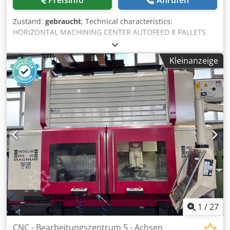
Zustand:
gebraucht
, Technical characteristics:
HORIZONTAL MACHINING CENTER AUTOFEED 8 PALLETS
Djdpfx Ao Dvlxjqqsck 140 TOOL ISO50
Kleinanzeige
1
/
27
CNC - Bearbeitungszentrum 5 - Achsen