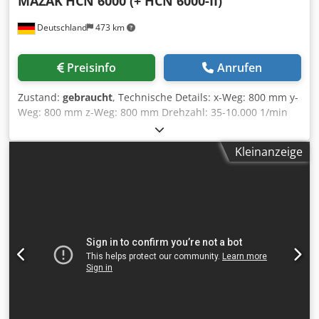
MAZAK
HCN 6000 (+ HCN 6000-II)
Deutschland
473 km
Preisinfo
Anrufen
Zustand:
gebraucht
, Technische Details: x-Weg: 800 mm y-
Weg: 800 mm z-Weg: 800 mm Drehzahl: 35-10.000 1/min
Spindel: 37 / 30 kW Drehmoment an der Spindel: 525 / 206
Nm Werkzeugaufnahme: BT 50 Eilgang: 60 m/min
Kleinanzeige
Werkzeugwechseleinrichtung: 160 Pos. Palettengröße: 500
X 500 mm Steuerung: MAZATROL 640M Nexus c-Achse:
0,001° x 360.000 Werkstückgewicht: 1.000 kg
Werkstückhöhe - max.: 1.000 mm Störkreis: 900 mm 2
Horizontalbearbeitungszentren (HCN 6000 + HCN 6000-II,
2008), verkettet mit 16-fach Palettenbahnhof MAZAK FMS 2
fach Palettenwechsler, Späneförderer, Kühlmittelanlage
mit IKZ, Djdpfxjwix E Rs Aqqsck Zubehöre für beide
Maschinen: 18 Paletten, ca. 300 Stck.
Werkzeugaufnahmen, 4 Aufspannwürfel, div.
Spannvorrichtungen.... *