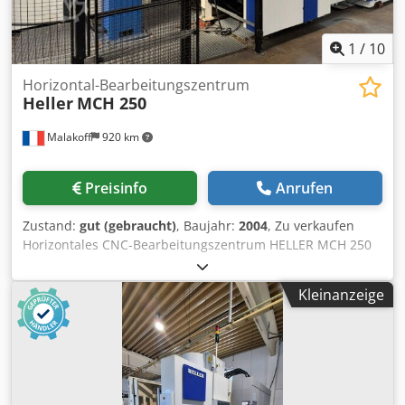
1
/
10
Horizontal-Bearbeitungszentrum
Heller
MCH 250
Malakoff
920 km
Preisinfo
Anrufen
Zustand:
gut (gebraucht)
, Baujahr:
2004
, Zu verkaufen
Horizontales CNC-Bearbeitungszentrum HELLER MCH 250
mit Roboter (YASKAWA GP50-Roboter) – Siemens 840D 4
Achsen Zu verkaufen: Hochproduktive Produktionszelle /
Kleinanzeige
automatisierte Roboterinsel, bestehend aus einem
horizontalen Bearbeitungszentrum mit Palettenwechsler,
HELLER MCH 250, vollständig automatisiert mit einem
YASKAWA Motoman GP50-Be- und Entladungsroboter und
seiner sicheren Be- und Entladungszelle. Komplettes Set,
ideal für die Serienfertigung, die intensive Bearbeitung