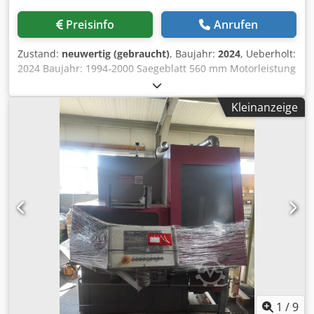
Preisinfo
Anrufen
Zustand:
neuwertig (gebraucht)
, Baujahr:
2024
, Ueberholt:
2024 Baujahr: 1994-2000 Saegeblatt 560 mm Motorleistung
6,5 / 8,0 KW Drehzahl 1500/3000 min-1
Schnittgeschwindigkeit 2100 – 4200 m/min
Kleinanzeige
Saegehoehensteuerung: elektronisch Arbeitsbereich
Vierkant max.: 170x170 mm Arbeitsbereich Flach max.:
300x150 mm Arbeitsbereich Rund max.: 200 mm
Saegevorschub 0 – 40 mm/s stufenlos einstellbar
Abschnittlaenge 5-950 mm (9999mm Mehrfachhub)
Nachschubgeschw. max. 500 mm/s Gewicht ca. 1900 Kg
Abmessungen LxBxH 2200mm x2700mm x1950mm Die
Maschine befindet sich nach abgeschlossenem Retrofit
sowohl technisch, als auch optisch in neuwertigem
Zustand. Die Maschine ist durch ihre Ausstattung und
Bauweise fuer ein grosses Spektrum von Einsatzgebieten
sehr effizient nutzbar. Die programmierte HMI Steuerung
sorgt fuer eine einfache und sehr rentable Bedienung der
Anlage. Die Schallschutzkabine reduziert hierbei die
1
/
9