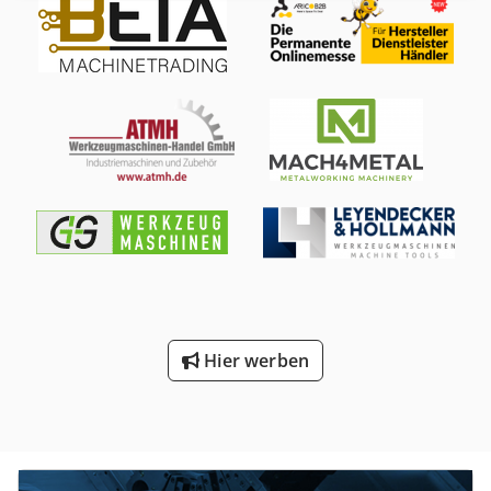
höhe bis mitte gekippt 1170mm höhe waagrecht 1400mm
Länge 2400mm Breite 1500mm Dedpfsf Ezdnox Appjck
Zustand optisch und technisch einwandfrei, läuft sehr
leise
Hier werben