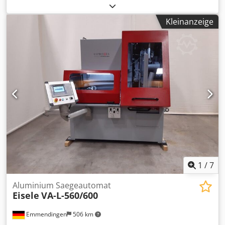
Sägeblattdurchmesser:
460 mm
, Schnittbereich Rundstahl
bei 90°:
150 mm
, Arbeitshöhe:
1.030 mm
, Geradschnitt-
Kleinanzeige
Kreissägeautomat MSK 471 NA für HSS und Hartmetall
Sägeblätter Schnittbereich Rund bis 150 mm, Vierkant bis
140 mm Geeignet für nahezu alle Profilformen und
Vollmaterial Automatische Abschnittsortierung mittels
Abschnittgreifer Dodpoubbw Ajfx Appock Maschine bei
KALTENBACH geprüft, Verschleißteile ausgetauscht
1
/
7
Aluminium Saegeautomat
Eisele
VA-L-560/600
Emmendingen
506 km