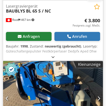
Lasergraviergerät
BAUBLYS
BL 65 S / NC
€ 3.800
Root
467 km
Festpreis zzgl. MwSt.
Anfragen
Anrufen
Baujahr:
1998
, Zustand:
neuwertig (gebraucht)
, Lasertyp:
Güteschaltergepulster Festkörperlaser Dedpfx Aped Dhw
Njpock Lasermedium: Nd:YAG Wellenlänge: 1064 nm
Strahldurchmesser: ca. 1,2 - 1,3 mm nach
Kleinanzeige
Auskoppelspiegel bei TEM00 Strahl-Divergenz: 5 mrad
Multimode, 2 mrad TEM00 Pulsdauer (Zeit): CW / 90 ns
Max. Ausgangsleistung: 65 W (130 W als option) Multinode,
16 W Monomode Pulsenergie: 16 mJ (30 bei Option) bei 3
kHz Betriebsarten: CW, gütegeschaltet von 0.1 bis 100 kHz
Strahlablenksystem: Galvanometersystem Strichdicke bei
Mischmode: ca. 0.12 mm