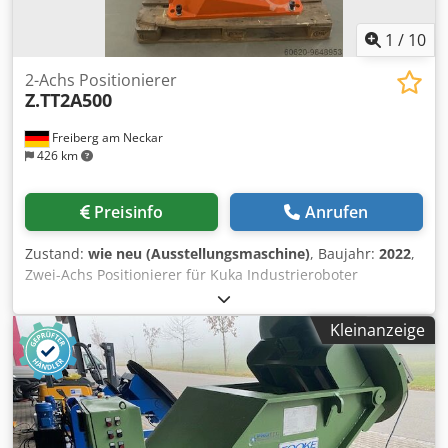
1
/
10
2-Achs Positionierer
Z.TT2A500
Freiberg am Neckar
426 km
Preisinfo
Anrufen
Zustand:
wie neu (Ausstellungsmaschine)
, Baujahr:
2022
,
Zwei-Achs Positionierer für Kuka Industrieroboter
maximale Traglast 500Kg Positions-wiederholungs-
genauigkeit= 0,1mm Bauhöhe: 982mm Dsdpjlhr H Hefx
Kleinanzeige
Appjck Neigungsbereich: +/- 93° Drehbereich: unbegrenzt
Installations-position: Boden Nenn-Schweißstrom
(100%Einschaltdauer) = 500A ( 60% Einschaltdauer) = 600A