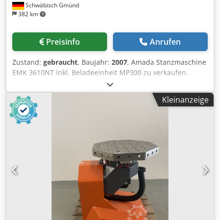
Schwäbisch Gmünd
382 km
Preisinfo
Anrufen
Zustand:
gebraucht
, Baujahr:
2007
, Amada Stanzmaschine
EMK 3610NT inkl. Beladeeinheit MP300 zu verkaufen.
Dcsdpfx Asw Hww Hsppek Die Maschine möchten wir
komplett mit Werkzeug und Wilson X-Sharp
Kleinanzeige
Schleifmaschine abgeben. Die Standardwerkzeuge sind in
angehängter Liste aufgeführt. Kann ich Ihnen per Email
senden.