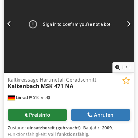
Geschwindigkeitsanzeige sehr robust
1
/
1
Kaltkreissäge Hartmetall Geradschnitt
Kaltenbach
MSK 471 NA
Lörrach
516 km
Preisinfo
Anrufen
Zustand:
einsatzbereit (gebraucht)
, Baujahr:
2009
,
Funktionsfähigkeit:
voll funktionsfähig
,