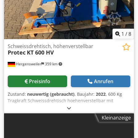
1
/
8
Schweissdrehtisch, höhenverstellbar
Protec
KT 600 HV
Hergensweiler
359 km
Preisinfo
Anrufen
Zustand:
neuwertig (gebraucht)
, Baujahr:
2022
, 600 Kg
Tragkraft Schweissdrehtisch hoehenverstellbar mit
Durchgangsbohrung 100 - 200mm Plattenduchmesser
700mm Dsdpfx Aped Anz Rjpeck Hoehe waagrecht min.
Kleinanzeige
0,65m, max. 1,25m Hoehe gekippt min. 0,45m, max. 0,95m
Geschwindigkeit von 0,01 - 1,1 U/min Neigung bis 135°
Hand und Fussfernbedienung mit