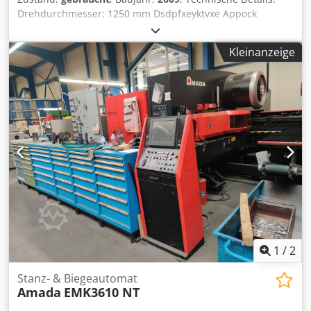
Mitarbeiter
Drehdurchmesser: 1250 mm Dsdpfxeyktvxe Appock
Drehlänge: 6000 mm Spindelbohrung: 130 mm
Drehzahlbereich: 5 - 710 U/min. Drehdurchmesser über
Kleinanzeige
Bettschlitten: 850 Gesamtleistungsbedarf: 37/52 kW
Maschinengewicht ca.: 16 t Raumbedarf ca.: 12 x 4 x 2 m
Zyklensteuerung HEIDENHAIN 1 feststehende Lynette *
1
/
2
Stanz- & Biegeautomat
Amada
EMK3610 NT