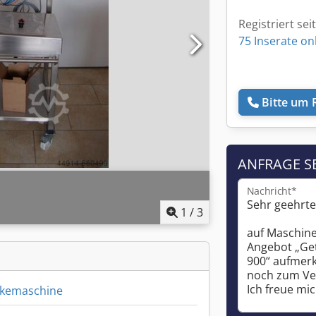
Registriert sei
75 Inserate on
Bitte um 
ANFRAGE S
Nachricht*
1
/
3
kemaschine