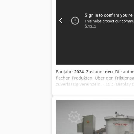
Baujahr:
2024
, Zustand:
neu
, Die auto
flachen Produkten. Über den Friktions
zuverlässig vereinzeln. - LCD- Display
140 mm in Kombination mit dem Friktio
und einer max. Breite von bis zu 260m