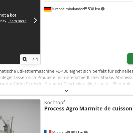
Kirchheimbolanden
538 km
1
/
4
matische Etikettiermaschine FL-430 eignet sich perfekt für schnell
anleger lassen sich Produkte mit unterschiedlicher Stärke, Abmess
 Dsdpfx Ajickh Ropisck - Standart Geschwindigkeit von bis 30 m/min.
nsanleger 400 verbaut - Erweiterte Version Etiketten mit einer ma
m spenden - Transparentes etikettieren möglich
Kochtopf
Process Agro
Marmite de cuisson
Mouvaux
903 km