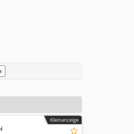
n
Kleinanzeige
i