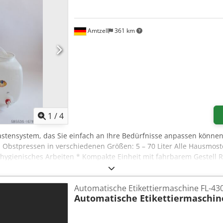
Amtzell
361 km
1
/
4
astensystem, das Sie einfach an Ihre Bedürfnisse anpassen können
Obstpressen in verschiedenen Größen: 5 – 70 Liter Alle Hausmost
hygienisches Arbeiten * Kompakte Einheit mit fahrbarem Gestell 
eien Standard beinhalten eine Handobstmühle und ermöglichen ein
Hausmostereien Super beinhalten eine RINK-Schabermühle und erm
Automatische Etikettiermaschine FL-43
Automatische Etikettiermaschin