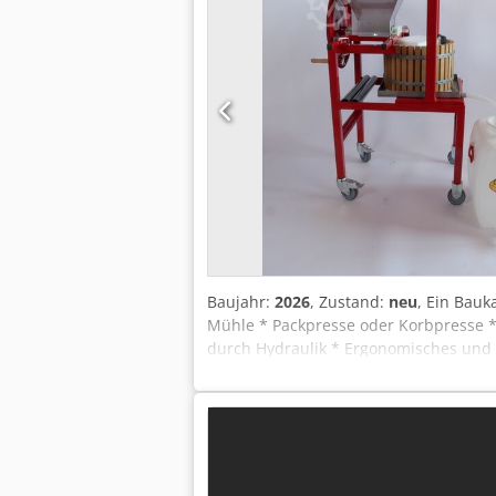
Baujahr:
2026
, Zustand:
neu
, Ein Bauk
Mühle * Packpresse oder Korbpresse * 
durch Hydraulik * Ergonomisches und 
Ihren Bedürfnissen: * Die Hausmoster
Litern. Dcedpfx Apouady Doiek * Die 
bis zu ca. 150 Litern.