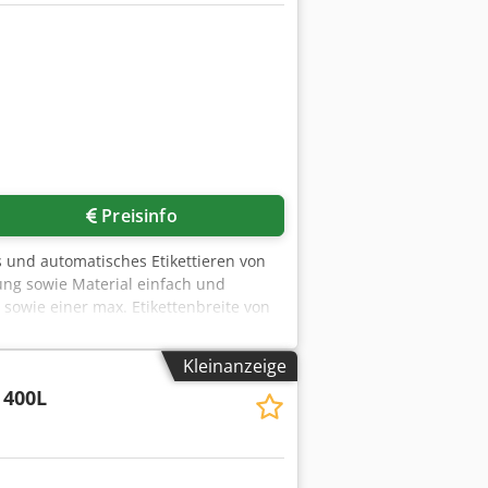
Preisinfo
es und automatisches Etikettieren von
ung sowie Material einfach und
 sowie einer max. Etikettenbreite von
x. Geschwindigkeit von bis 50 m/min.
Kleinanzeige
 400L