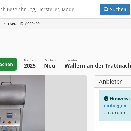
Suchen
n
Inserat-ID: A660499
Baujahr
Zustand
Standort
achen
2025
Neu
Wallern an der Trattnac
Anbieter
Hinweis:
einloggen,
u
abzurufen.