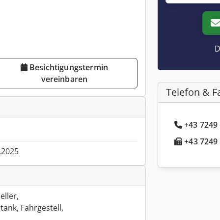
D
Besichtigungstermin
vereinbaren
Telefon & F
+43 7249 
+43 7249 
.2025
ller,
ank, Fahrgestell,