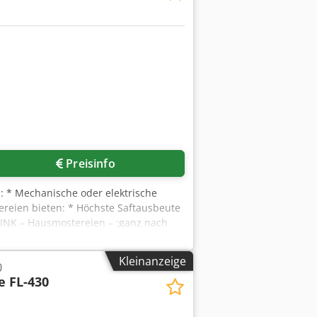
Preisinfo
: * Mechanische oder elektrische
ereien bieten: * Höchste Saftausbeute
RINK – Hausmostereien – :ganz nach
e Stundenleistung von bis zu ca. 70
öglichen eine Stundenleistung von
Kleinanzeige
0
e FL-430