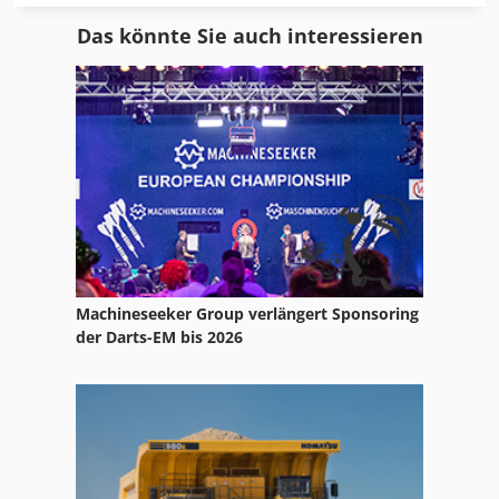
Atlas Copco Ga 118
Das könnte Sie auch interessieren
Atlas Copco Ga 122
Atlas Copco Ga 15
Atlas Copco Ga 15 Ff
Atlas Copco Ga 160
Atlas Copco Ga 18
Atlas Copco Ga 180 Vsd
Machineseeker Group verlängert Sponsoring
Atlas Copco Ga 22
der Darts-EM bis 2026
Atlas Copco Ga 22 Ff
Atlas Copco Ga 308
Atlas Copco Ga 408