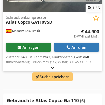
1
/
5
Schraubenkompressor
Atlas Copco
GA110VSD
€ 44.900
Madrid
1.657 km
EXW VB zzgl. MwSt.
Anfragen
Anrufen
Zustand:
neu
, Baujahr:
2023
, Funktionsfähigkeit:
voll
funktionsfähig
, Druck (max.):
12,75 bar
, ATLAS COPCO
LUFTKOMPRESSOR NEU, UNBENUTZT Cedpfxjw S Nutj Al
Ierf
Suche speichern
Gebrauchte Atlas Copco Ga 110
(6)