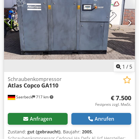
1
/
5
Schraubenkompressor
Atlas Copco
GA110
€ 7.500
Saerbeck
717 km
Festpreis zzgl. MwSt.
Anfragen
Anrufen
Zustand:
gut (gebraucht)
, Baujahr:
2005
,
Schraubenkompressor Cedpovi Ha Defx Al Ijrf Hersteller: