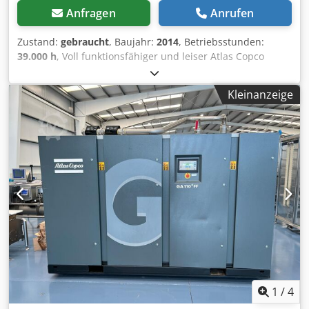
Anfragen
Anrufen
Zustand:
gebraucht
, Baujahr:
2014
, Betriebsstunden:
39.000 h
, Voll funktionsfähiger und leiser Atlas Copco
Kompressor (wir sind offizieller Vertragshändler).
Hauptmerkmale: Max. Druck: 10 bar Codpfx Alezc Hmhj Isrf
Kleinanzeige
Liefermenge: 19.200 l/min Leistung: 110 kW / 150 PS
1
/
4