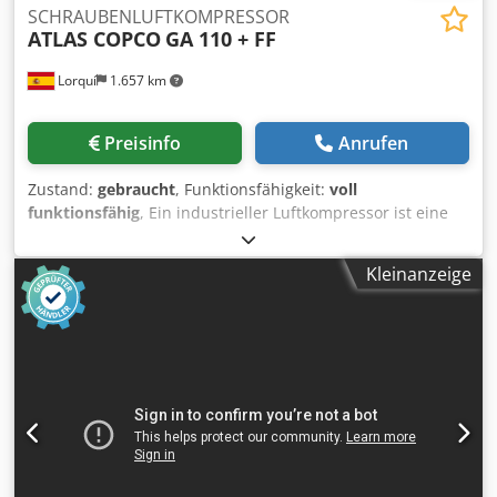
SCHRAUBENLUFTKOMPRESSOR
ATLAS COPCO
GA 110 + FF
Lorquí
1.657 km
Preisinfo
Anrufen
Zustand:
gebraucht
, Funktionsfähigkeit:
voll
funktionsfähig
, Ein industrieller Luftkompressor ist eine
Maschine, die den Druck und den Durchfluss von Druckluft
erhöht, um verschiedene industrielle Werkzeuge, Geräte
Kleinanzeige
und Prozesse anzutreiben. Csdpfewnxziex Al Ierf