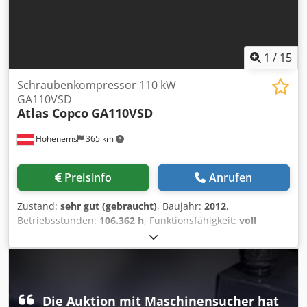
1
/
15
Schraubenkompressor 110 kW
GA110VSD
Atlas Copco
GA110VSD
Hohenems
365 km
Preisinfo
Anrufen
Zustand:
sehr gut (gebraucht)
, Baujahr:
2012
,
Betriebsstunden:
106.362 h
, Funktionsfähigkeit:
voll
funktionsfähig
, Premium Schraubenkompressor Atlas
Copco GA110VSD. Baujahr 2012. Crodoul U Tyjpfx Al Iof
Neue Stufe bei 50.000 Stunden bekommen. Mit WRG. 8.50
bar mit 20.70 m3/min.
Die Auktion mit Maschinensucher hat