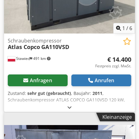
1
/
6
Schraubenkompressor
Atlas Copco
GA110VSD
€ 14.400
Stawiec
491 km
Festpreis zzgl. MwSt.
Anfragen
Anrufen
Zustand:
sehr gut (gebraucht)
, Baujahr:
2011
,
Schraubenkompressor ATLAS COPCO GA110VSD 120 kW,
Baujahr 2011 Schraubenkompressor ATLAS COPCO
GA110VSD mit Inverter und Wärmetauscher Technische
Kleinanzeige
Daten: Csdpfx Alstqdlps Ijrf Leistung: 18,72 m³/min; 120-
kW-Motor; Max. Druck: 10 bar; Kilometerstand: 17483 h
Baujahr: 2011 Voll funktionsfähiger Kompressor, sofort
einsatzbereit, Garantie Wir bieten Service an.