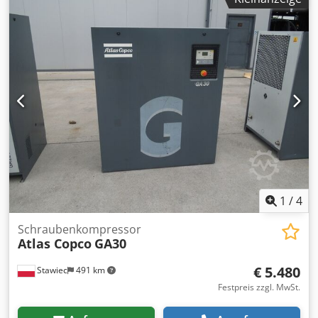
Betriebsstunden: 10.814h!!! Preis: 19.500 € netto 23.985 €
brutto Dedpfx Amow Nh H Ao Aekr Der Kompressor ist voll
funktionsfähig, einsatzbereit und mit Garantie. Wir bieten
Service an. Untenstehend finden Sie einen Link zum Video.
1
/
4
Schraubenkompressor
Atlas Copco
GA30
€ 5.480
Stawiec
491 km
Festpreis zzgl. MwSt.