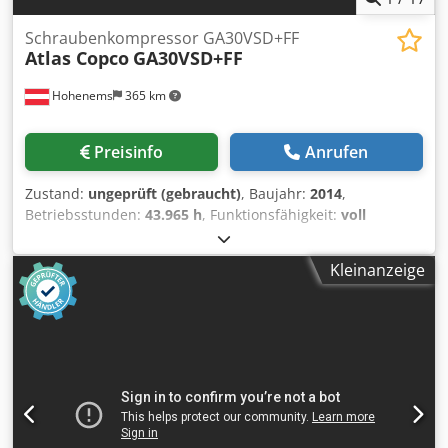
Schraubenkompressor GA30VSD+FF
Atlas Copco
GA30VSD+FF
Hohenems
365 km
Preisinfo
Anrufen
Zustand:
ungeprüft (gebraucht)
, Baujahr:
2014
,
Betriebsstunden:
43.965 h
, Funktionsfähigkeit:
voll
funktionsfähig
, Second hand Kompressor Atlas Copco
GA30VSD+FF Trockner integriert Umrichter integriert 30 kW
Kleinanzeige
13 bar 5.85 m/min Baujahr: 2014 Dkedoxu Ibcepfx Am Aer
Betriebsstunden: 43965