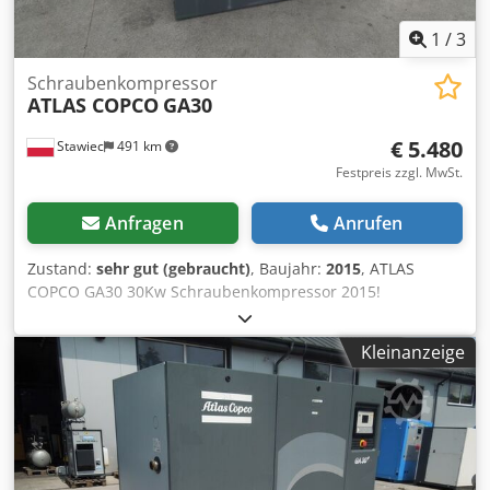
1
/
3
Schraubenkompressor
ATLAS COPCO
GA30
€ 5.480
Stawiec
491 km
Festpreis zzgl. MwSt.
Anfragen
Anrufen
Zustand:
sehr gut (gebraucht)
, Baujahr:
2015
, ATLAS
COPCO GA30 30Kw Schraubenkompressor 2015!
Schraubenkompressor ATLAS COPCO GA30 Maschine mit
Wärmetauscher nach dem Service Technische Daten:
Kleinanzeige
Dkodpstqc Nrjfx Am Aor Leistung: 5,40 m3/min; 30 KW
Motor,; Druck max. 7,5 bar; Jahr;2015
Kilometerstand;7589h!!! 23500 netto 28905 brutto
Kompressor voll funktionsfähig, betriebsbereit, Garantie
wir bieten Service.