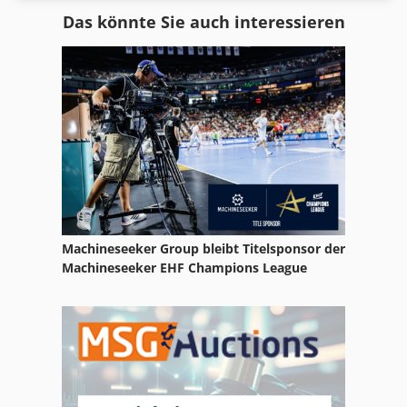
Atlas Copco Ga 110
Das könnte Sie auch interessieren
Atlas Copco Ga 118
Atlas Copco Ga 122
Atlas Copco Ga 15
Atlas Copco Ga 15 Ff
Atlas Copco Ga 160
Atlas Copco Ga 18
Machineseeker Group bleibt Titelsponsor der
Atlas Copco Ga 22
Machineseeker EHF Champions League
Atlas Copco Ga 30 Ff
Atlas Copco Ga 308
Atlas Copco Ga 37