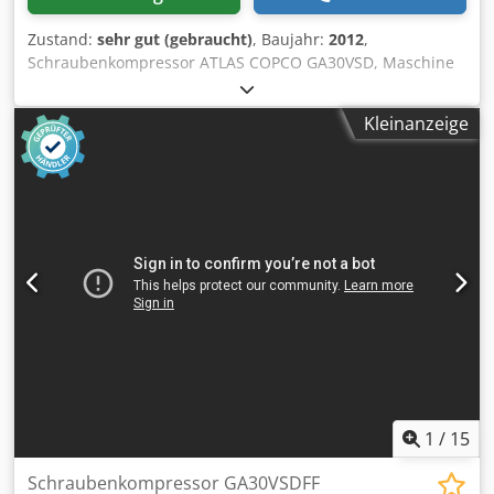
Zustand:
sehr gut (gebraucht)
, Baujahr:
2012
,
Schraubenkompressor ATLAS COPCO GA30VSD, Maschine
mit Frequenzumrichter nach Service Technische Daten:
Dkedpfx Aoy S T Thjm Aer Förderleistung: 5,58 m3/min;
Kleinanzeige
Motorleistung: 30 kW; maximaler Druck: 13 bar; Baujahr:
2012; Betriebsstunden: 11816!!! Preis: 24.500 € netto /
30.135 € brutto Der Kompressor ist voll funktionsfähig,
einsatzbereit, mit Garantie. Service bieten wir an.
1
/
15
Schraubenkompressor GA30VSDFF