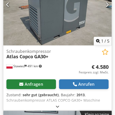
1
/
5
Schraubenkompressor
Atlas Copco
GA30+
€ 4.580
Stawiec
491 km
Festpreis zzgl. MwSt.
Anfragen
Anrufen
Zustand:
sehr gut (gebraucht)
, Baujahr:
2013
,
Schraubenkompressor ATLAS COPCO GA30+ Maschine
nach Service Technische Daten: Leistung: 4,94 m³/min;
Motorleistung: 30 kW; max. Druck: 10 bar; Baujahr: 2013
Kleinanzeige