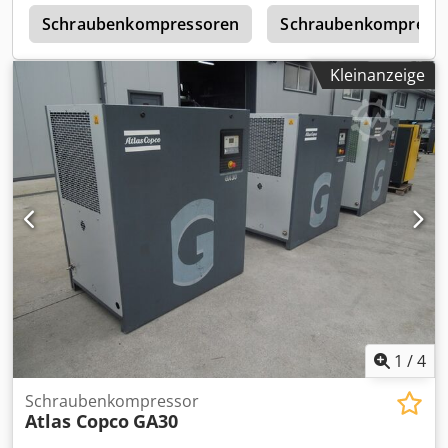
c
Schraubenkompressoren
Schraubenkompress
Kleinanzeige
1
/
4
Schraubenkompressor
Atlas Copco
GA30