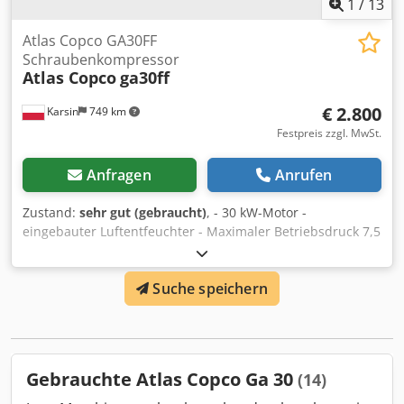
1
/
13
Atlas Copco GA30FF
Schraubenkompressor
Atlas Copco
ga30ff
€ 2.800
Karsin
749 km
Festpreis zzgl. MwSt.
Anfragen
Anrufen
Zustand:
sehr gut (gebraucht)
, - 30 kW-Motor -
eingebauter Luftentfeuchter - Maximaler Betriebsdruck 7,5
bar Dkedpswlcq Nefx Am Aer
Suche speichern
Gebrauchte Atlas Copco Ga 30
(14)