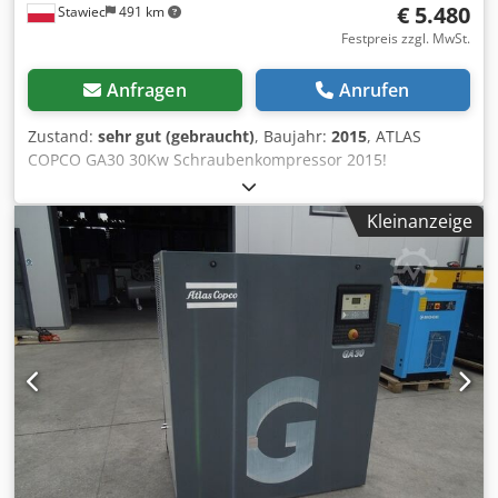
€ 5.480
Stawiec
491 km
Festpreis zzgl. MwSt.
Anfragen
Anrufen
Zustand:
sehr gut (gebraucht)
, Baujahr:
2015
, ATLAS
COPCO GA30 30Kw Schraubenkompressor 2015!
Schraubenkompressor ATLAS COPCO GA30 Maschine mit
Wärmetauscher nach dem Service Technische Daten:
Kleinanzeige
Leistung: 5,40 m3/min; 30 KW Motor,; Druck max. 7,5 bar;
Jahr;2015 Kilometerstand;8114h!!! 23500 netto 28905
brutto Kompressor voll funktionsfähig, betriebsbereit,
Garantie wir bieten Service. Dkodstqc I Iopfx Am Aor