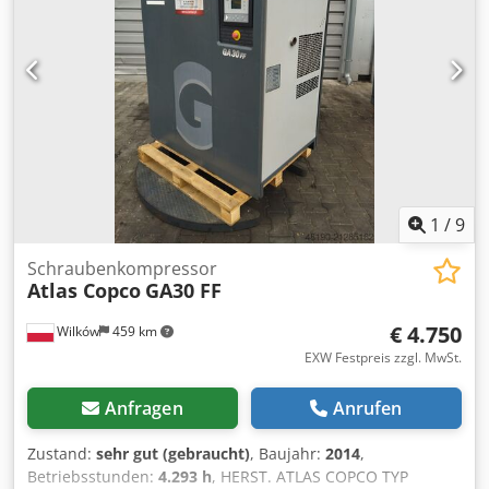
1
/
9
Schraubenkompressor
Atlas Copco
GA30 FF
€ 4.750
Wilków
459 km
EXW Festpreis zzgl. MwSt.
Anfragen
Anrufen
Zustand:
sehr gut (gebraucht)
, Baujahr:
2014
,
Betriebsstunden:
4.293 h
, HERST. ATLAS COPCO TYP