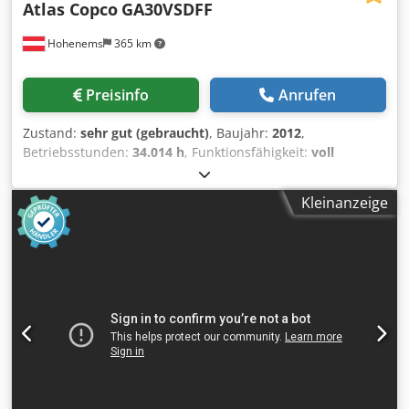
Atlas Copco
GA30VSDFF
Hohenems
365 km
Preisinfo
Anrufen
Zustand:
sehr gut (gebraucht)
, Baujahr:
2012
,
Betriebsstunden:
34.014 h
, Funktionsfähigkeit:
voll
funktionsfähig
, Schraubenkompressor Atlas Copco
GA30VSDFF 30 kW 12,80 bar 5,58 m3/min Baujahr: 2012
Kleinanzeige
Betriebsstunden: 34.014 Dedozkwfvepfx Am Aekr