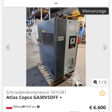
GA30FF SER.-NR. API325798 BAUJAHR 2014 LEISTUNG (kW)
30 LIEFERMENGE (m3/min) 5,4 DRUCK (bar) 7,25
Kleinanzeige
BETRIEBSSTUNDEN (DOK./GES.) 4293
FREQUENZUMRICHTER nein INTEGRIERTER Trockner ja,
R134a 0,54 kg WÄRMETAUSCHER nein Dkjdpfeylwlmsx Am
Ajr GEKÜHLT (LUFT/WASSER) Luft AUF BEHÄLTER nein
1
/
5
Schraubenkompressor S016381
Atlas Copco
GA30VSDFF +
€ 6.600
Wilków
459 km