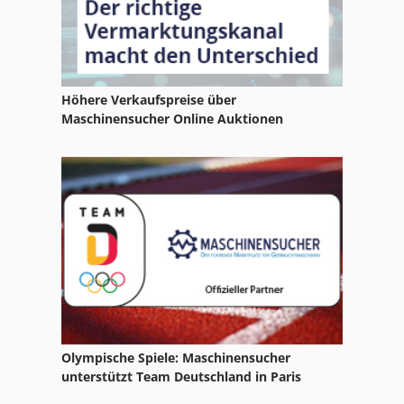
Atlas Copco Ga 408
Atlas Copco Ga 45
Atlas Copco Ga 808
Höhere Verkaufspreise über
Atlas Copco Ga 90
Maschinensucher Online Auktionen
Atlas Copco Kompressoren
Atlas Copco Luftschrauber
Atlas Copco Qas 30
Atlas Copco Qax 30
Olympische Spiele: Maschinensucher
unterstützt Team Deutschland in Paris