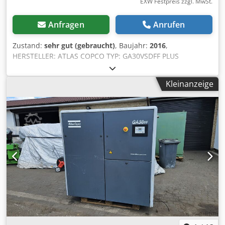
EXW Festpreis zzgl. MwSt.
Anfragen
Anrufen
Zustand:
sehr gut (gebraucht)
, Baujahr:
2016
,
HERSTELLER: ATLAS COPCO TYP: GA30VSDFF PLUS
Seriennummer: API830397 Baujahr: 2016 Leistung (kW): 30
Liefermenge (m3/min): 5,84 Dkodpfx Aeyh Ugksm Asr Druck
Kleinanzeige
(bar): 12,75 Betriebsstunden (Dokumentiert/Gesamt):
Frequenzumrichter: ja Eingebauter Trockner: ja, R410a 1,1
kg