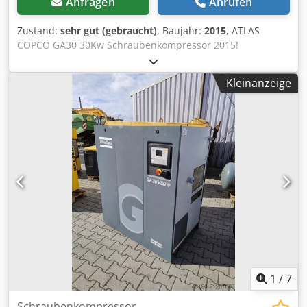
Anfragen
Anrufen
Zustand:
sehr gut (gebraucht)
, Baujahr:
2015
, ATLAS
COPCO GA30 30Kw Schraubenkompressor 2015!
Schraubenkompressor ATLAS COPCO GA30 Maschine mit
Wärmetauscher nach dem Service Technische Daten:
Kleinanzeige
Leistung: 5,40 m3/min; Dkjdpfjtqc Eyox Am Aor 30 KW
Motor,; Druck max. 7,5 bar; Jahr;2015
Kilometerstand;11330h!!! 23500 netto 28905 brutto
Kompressor voll funktionsfähig, betriebsbereit, Garantie
wir bieten Service.
1
/
7
Schraubenkompressor