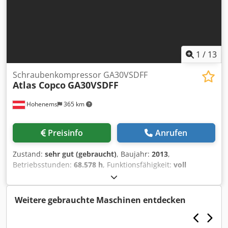
1
/
13
Schraubenkompressor GA30VSDFF
Atlas Copco
GA30VSDFF
Hohenems
365 km
Preisinfo
Anrufen
Zustand:
sehr gut (gebraucht)
, Baujahr:
2013
,
Betriebsstunden:
68.578 h
, Funktionsfähigkeit:
voll
funktionsfähig
, Schraubenkompressor Atlas Copco
GA30VSDFF Umrichter und Trockner integriert. 30 kW 12,80
bar 5,58 m3/min Baujahr: 2013 Dodeyzftfopfx Am Askr
Weitere gebrauchte Maschinen entdecken
Betriebsstunden: 68.578