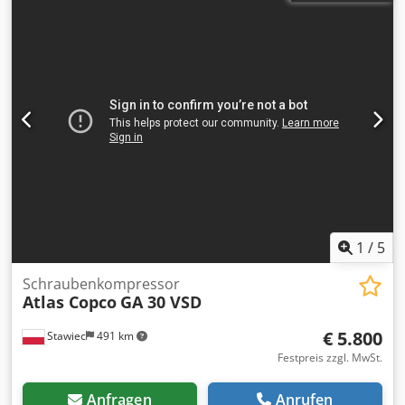
1
/
5
Schraubenkompressor
Atlas Copco
GA 30 VSD
€ 5.800
Stawiec
491 km
Festpreis zzgl. MwSt.
Anfragen
Anrufen