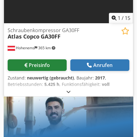
1
/
15
Schraubenkompressor GA30FF
Atlas Copco
GA30FF
Hohenems
365 km
Preisinfo
Anrufen
Zustand:
neuwertig (gebraucht)
, Baujahr:
2017
,
Betriebsstunden:
5.425 h
, Funktionsfähigkeit:
voll
funktionsfähig
, Schraubenkompressor Atlas Copco GA30FF
Dkedpfxjy Tvd Ss Am Ajr Trockner integriert. 30 kW 9,75
bar 4,79 m3/min Baujahr: 2017 Betriebsstunden: 5,425