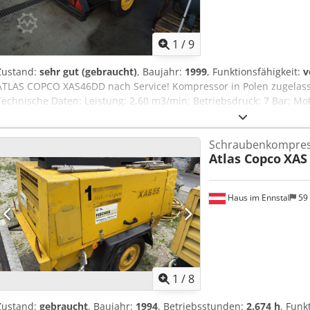
1
/
9
Zustand:
sehr gut (gebraucht)
, Baujahr:
1999
, Funktionsfähigkeit:
v
ATLAS COPCO XAS46DD nach Service! Kompressor in Polen zugelasse
Technische Daten: Leistung: 2,60 m3/min; Betriebsdruck: 7 Bar; M
1355 h!!! Der Kompressor ist voll funktionsfähig, einsatzbereit, mit
Bruttopreis: 16.605 PLN
Schraubenkompre
Atlas Copco
XAS
Haus im Ennstal
59
1
/
8
Zustand:
gebraucht
, Baujahr:
1994
, Betriebsstunden:
2.674 h
, Funk