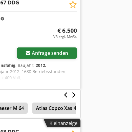
 67 DDG
m
€ 6.500
VB zzgl. MwSt.
Anfrage senden
onsfähig
, Baujahr:
2012
,
jahr 2012, 1680 Betriebsstunden,
x 400 Volt,
aeser M 64
Atlas Copco Xas 45
Schraubenkompr
Kleinanzeige
 68 DDG