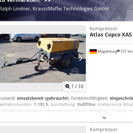
Ralph Lindner, KraussMaffei Technologies GmbH
Kompressor
Atlas Copco
XAS
Magdeburg
557 k
1
/
10
Zustand:
einsatzbereit (gebraucht)
, Funktionsfähigkeit:
eingeschrä
Betriebsstunden:
1.192 h
, Ausstattung:
Rußfilter
, Kompressor Atla
1192 Betriebsstunden, Volumenstrom 3,5 m³, Notstrom 12,5 Kva, Ansc
Ser.Nr.YA3062566B0165583, Zulassung vorhanden, bei dem Notstro
Nachschalt Rußfilter SMF-MR Crsdpfx Anev Rbufozef
Kompressor