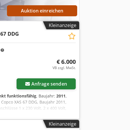
Auktion einreichen
Kleinanzeige
 67 DDG
m
€ 6.000
VB zzgl. MwSt.
Anfrage senden
nkt funktionsfähig
, Baujahr:
2011
,
s Copco XAS 67 DDG, Baujahr 2011,
hlüsse 1 x 230 Volt, 2 x 400 Volt,
m springt die Sicherung raus,
Kleinanzeige