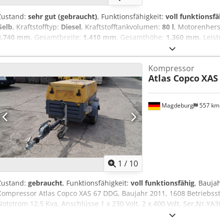
Zustand:
sehr gut (gebraucht)
, Funktionsfähigkeit:
voll funktionsfä
Gelb
, Kraftstofftyp:
Diesel
, Kraftstofftankvolumen:
80 l
, Motorenhers
3.740 mm
, Gesamtbreite:
1.410 mm
, Gesamthöhe:
1.360 mm
, Leis
318 m³/h
, Betriebsdruck:
7 bar
, Druck (min.):
4 bar
, Druck (max.):
8,
2016
, Betriebsstunden:
1.190 h
, nächste Prüfung (TÜV):
04/2025
, M
Kompressor
APP418299
, Ausstattung:
UVV
, - Haube und Karosserie aus schlagf
Atlas Copco
XAS
und Feststellbremse mit Rückfahrautomatik - Werkzeugöler Crsdpf
Zugöse oder PKW-Kugelkopfkupplung, Zugvorrichtung höhenverste
nach RL 87/404/EWG fällig im Mai 2026 Bei Fragen wenden Sie sich 
Magdeburg
557 k
1
/
10
Zustand:
gebraucht
, Funktionsfähigkeit:
voll funktionsfähig
, Bauja
Kompressor Atlas Copco XAS 67 DDG, Baujahr 2011, 1608 Betriebss
Notstrom 12,5 Kva, Anschlüsse 1 x 230 Volt, 2 x 400 Volt, Ser.Nr.
vorhanden Cedpfszbiivox Anzjrf