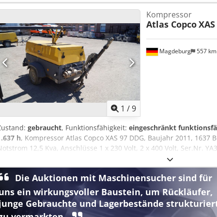
Kompressor
Atlas Copco
XAS
Magdeburg
557 k
1
/
9
Zustand:
gebraucht
, Funktionsfähigkeit:
eingeschränkt funktionsfä
1.637 h
, Kompressor Atlas Copco XAS 97 DDG, Baujahr 2011, 1637 
Notstrom 12,5 Kva, Anschlüsse 1 x 230 Volt, 2 x 400 Volt, Ser.Nr.
vorhanden, 1 Drehstab Achse verbogen, Keilriemenabdeckung fehlt, L
Die Auktionen mit Maschinensucher sind für
uns ein wirkungsvoller Baustein, um Rückläufer,
junge Gebrauchte und Lagerbestände strukturier
zu vermarkten.