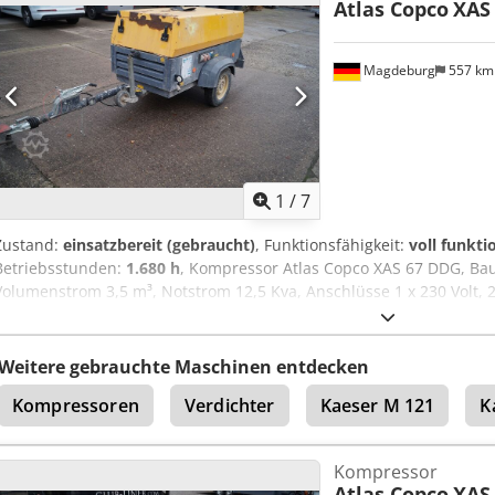
Atlas Copco
XAS
Magdeburg
557 k
1
/
7
Zustand:
einsatzbereit (gebraucht)
, Funktionsfähigkeit:
voll funkti
Betriebsstunden:
1.680 h
, Kompressor Atlas Copco XAS 67 DDG, Bau
Volumenstrom 3,5 m³, Notstrom 12,5 Kva, Anschlüsse 1 x 230 Volt, 2 
Ser.Nr.YA3062560C0250310 Crodpfx Asu Dh Tlenzsf
Weitere gebrauchte Maschinen entdecken
Kompressoren
Verdichter
Kaeser M 121
K
Kompressor
Atlas Copco
XAS