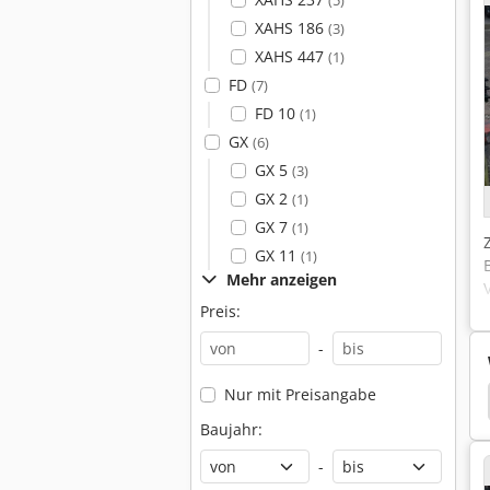
(5)
XAHS 186
(3)
XAHS 447
(1)
FD
(7)
FD 10
(1)
GX
(6)
GX 5
(3)
GX 2
(1)
GX 7
(1)
GX 11
(1)
Mehr anzeigen
Preis:
-
Nur mit Preisangabe
or
Boge
Boge Airomax
Boge Autotronic
Baujahr:
-