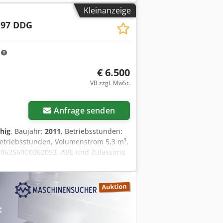
Kleinanzeige
 97 DDG
m
€ 6.500
VB zzgl. MwSt.
Anfrage senden
hig
, Baujahr:
2011
, Betriebsstunden:
Betriebsstunden, Volumenstrom 5,3 m³,
 YA3062560C0262053, ABE und Zulassung
üftergitter fehlt Crjdpszbiicsfx Anzsf
t