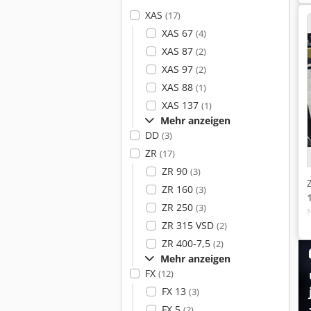
XAS
(17)
XAS 67
(4)
XAS 87
(2)
XAS 97
(2)
XAS 88
(1)
XAS 137
(1)
Mehr anzeigen
DD
(3)
ZR
(17)
ZR 90
(3)
ZR 160
(3)
ZR 250
(3)
ZR 315 VSD
(2)
ZR 400-7,5
(2)
Mehr anzeigen
FX
(12)
FX 13
(3)
FX 5
(2)