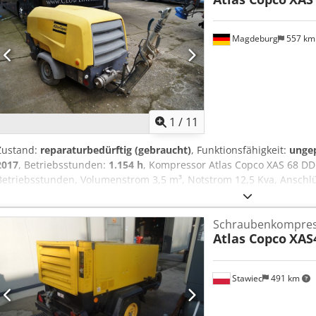
Magdeburg
557 k
1
/
11
Zustand:
reparaturbedürftig (gebraucht)
, Funktionsfähigkeit:
unge
2017
, Betriebsstunden:
1.154 h
, Kompressor Atlas Copco XAS 68 DD
Betriebsstunden, Volumenstrom 3,5 m³, Notstrom 12,5 Kva, Anschlüss
Ser.Nr.YA3064303H0461812, Achse verbogen, Kompressor ist sonst 
vorhanden Crodey Aktajpfx Anzsf
Schraubenkompre
Atlas Copco
XAS
Stawiec
491 km