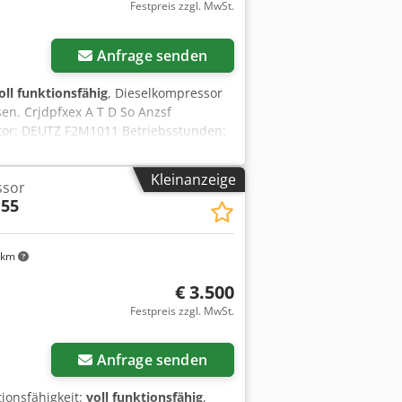
Festpreis zzgl. MwSt.
Anfrage senden
oll funktionsfähig
, Dieselkompressor
n. Crjdpfxex A T D So Anzsf
otor: DEUTZ F2M1011 Betriebsstunden:
 Garantie. Nettopreis: 13.500 PLN
Kleinanzeige
ssor
 55
 km
€ 3.500
Festpreis zzgl. MwSt.
Anfrage senden
tionsfähigkeit:
voll funktionsfähig
,