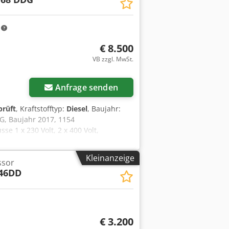
m
€ 8.500
VB zzgl. MwSt.
Anfrage senden
prüft
, Kraftstofftyp:
Diesel
, Baujahr:
G, Baujahr 2017, 1154
e 1 x 230 Volt, 2 x 400 Volt,
funktionstüchtig, ABE/Zulassung
Kleinanzeige
ssor
46DD
€ 3.200