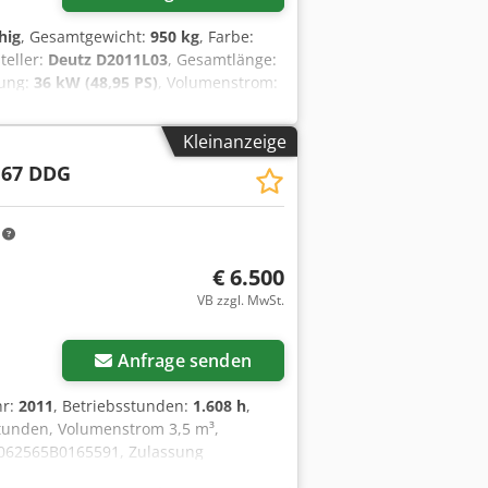
hig
, Gesamtgewicht:
950 kg
, Farbe:
teller:
Deutz D2011L03
, Gesamtlänge:
tung:
36 kW (48,95 PS)
, Volumenstrom:
5 bar
, Geräuschpegel:
98 dB
, Baujahr:
aschinen-/Fahrzeugnummer:
Kleinanzeige
estem, robustem Polyethylen - Auflauf-
 67 DDG
xstwz Ezo Anzjf - Wahlweise LKW-DIN-
llbar Nächste Druckbehälterprüfung
gerne persönlich bei uns.
m
€ 6.500
VB zzgl. MwSt.
Anfrage senden
hr:
2011
, Betriebsstunden:
1.608 h
,
tunden, Volumenstrom 3,5 m³,
YA3062565B0165591, Zulassung