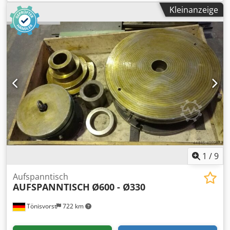
Aufspanntisch 4200 x 1500 x 350 mm Djdpfx
Kleinanzeige
Anouzaafodjck Gewicht ca.5000 kg
1
/
9
Aufspanntisch
AUFSPANNTISCH
Ø600 - Ø330
Tönisvorst
722 km