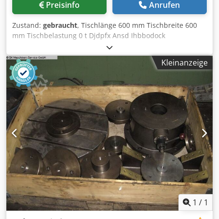
Preisinfo
Anrufen
Zustand:
gebraucht
, Tischlänge 600 mm Tischbreite 600
mm Tischbelastung 0 t Djdpfx Ansd Ihbbodock
Verschiedene Aufspanntische von einer Höfler
Messmaschine!! Einzeln oder im Paket verfügbar.
Kleinanzeige
1
/
1