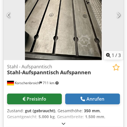
1
/
3
Stahl - Aufspanntisch
Stahl-Aufspanntisch
Aufspannen
Korschenbroich
711 km
Preisinfo
Anrufen
Zustand:
gut (gebraucht)
, Gesamthöhe:
350 mm
,
Gesamtgewicht:
5.000 kg
, Gesamtbreite:
1.500 mm
,
Tischhöhe:
350 mm
, Gesamtlänge:
4.200 mm
, Gebr. Stahl -