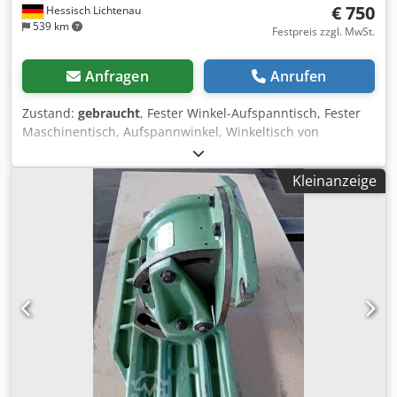
€ 750
Hessisch Lichtenau
539 km
Festpreis zzgl. MwSt.
Anfragen
Anrufen
Zustand:
gebraucht
, Fester Winkel-Aufspanntisch, Fester
Maschinentisch, Aufspannwinkel, Winkeltisch von
Fräsmaschine Aufspannfläche 700 x 260 mm Tischgröße
785 x 310 mm (Aussenmaß) Nutenbreite 12 mm
Kleinanzeige
Nutenabstand 50 mm - für Tisch-Montagefläche 90°
Dedpfx Aneznn Hlsdsck - Tischplatte mit 5x T-Nuten -
Montagefläche 90° = 600 x 195 mm, Lochabstand mittig
560 x 125 mm mit Ø 12 mm Langloch, 12 mm Führungsnut
Abmessung L x B x H 785 x 320 x 263mm Gewicht 80 kg
guter Zustand