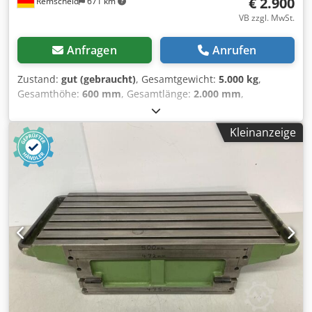
€ 2.900
Remscheid
671 km
VB zzgl. MwSt.
Anfragen
Anrufen
Zustand:
gut (gebraucht)
, Gesamtgewicht:
5.000 kg
,
Gesamthöhe:
600 mm
, Gesamtlänge:
2.000 mm
,
Gesamtbreite:
2.000 mm
, Zum Verkauf steht hier eine
große Aufspannplatte mit T-Nuten in gutem, gebrauchten
Kleinanzeige
Zustand, wie auf den Bildern zusehen. Maße: ca. 200 x 200
x 60 cm (LxBxH) T-Nutenbreite: ca. 34 mm Gewicht: ca.
5.000 kg Wir können mit Stapler oder Kran aufladen.
Verkauf ab Standort 42855 Remscheid, frei Verladen.
Djdpfoyhmi Hjx Andsck Besichtigung / Abholung ist nach
Absprache in 42855 Remscheid möglich. Sie erhalten eine
Rechnung mit ausgewiesener Mehrwertsteuer. Irrtum in
technischen Daten und Zwischenverkauf vorbehalten.