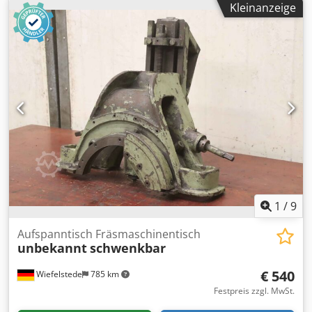
Kleinanzeige
drehbar. von Hand mit 6x Befestigungsschrauben
Dcedohubc Nopfx Andjk -neigbar und schwenkbar: über
Kurbeln -passt für Deckel Mikron WMW und andere
Fräsmaschinen -Abmessung ges.: 700/600/H345 mm -
Gewicht: 198 kg
1
/
9
Aufspanntisch Fräsmaschinentisch
unbekannt
schwenkbar
€ 540
Wiefelstede
785 km
Festpreis zzgl. MwSt.