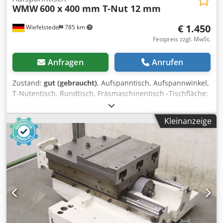
WMW
600 x 400 mm T-Nut 12 mm
€ 1.450
Wiefelstede
785 km
Festpreis zzgl. MwSt.
Anfragen
Anrufen
Zustand:
gut (gebraucht)
, Aufspanntisch, Aufspannwinkel,
T-Nutentisch, Rundtisch, Fräsmaschinentisch -Tischfläche:
400 x 600 mm -T Nuten: Nutenbreite 12 mm -drehbar
Dcodpfxob A Iyue Andek -neigbar und schwenkbar ueber
Kleinanzeige
Kurbeln -passt für Deckel Mikron WMW und andere
Fräsmaschinen -Gewicht: 200 kg -Anzahl: 1x vorhanden -
Preis: pro Stück