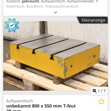
Zustand:
gebraucht
, Aufspanntisch, Aufspannwinkel, T-
Nutentisch, Rundtisch, Fräsmaschinentisch -
Aufspanntisch: Fräsmaschinentisch -Tischfläche: 600 x 220
mm -Y-Achse: 130 mm verschiebbar, Handkurbel mit
Kleinanzeige
Feineinstellung siehe Fotos -T Nuten: Nutenbreite 12 mm,
Nutenabstand 45 mm Dsdpoqddi Usfx Andjck -Abmessung
ges.: 690/490/H300 mm -Gewicht: 72 kg
1
/
7
Aufspanntisch
unbekannt
800 x 550 mm T-Nut
28 mm