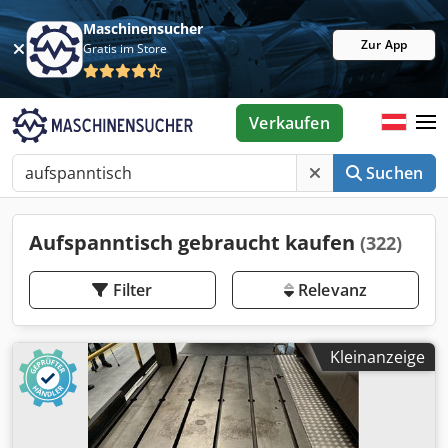
Maschinensucher
Zur App
Gratis im Store
Verkaufen
Suchen
Aufspanntisch gebraucht kaufen
(322)
Filter
Relevanz
Kleinanzeige