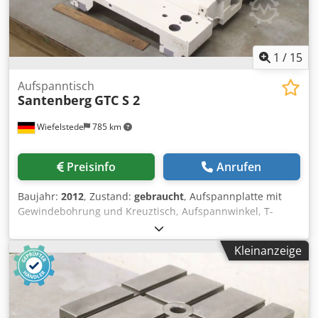
1
/
15
Aufspanntisch
Santenberg
GTC S 2
Wiefelstede
785 km
Preisinfo
Anrufen
Baujahr:
2012
, Zustand:
gebraucht
, Aufspannplatte mit
Gewindebohrung und Kreuztisch, Aufspannwinkel, T-
Nutentisch, Rundtisch, Fräsmaschinentisch, Obersupport,
Oberschlitten,Schwalbenschwanz-Führung,
Kleinanzeige
Wekzeugschlitten, Kreuztisch, Kreuzsupport -Hersteller:
Santenberg, Aufspanntisch: Fräsmaschinentisch aus CNC
Bearbeitugszentrum GTC S 2 Dodskm Rn Sepfx Andeck -
Linearführung: THK YNA419 -Welle: Ø 20 x 45 mm -Maße:
siehe Fotos -Abmessung ges.: 715/530/H285 mm -Gewicht: