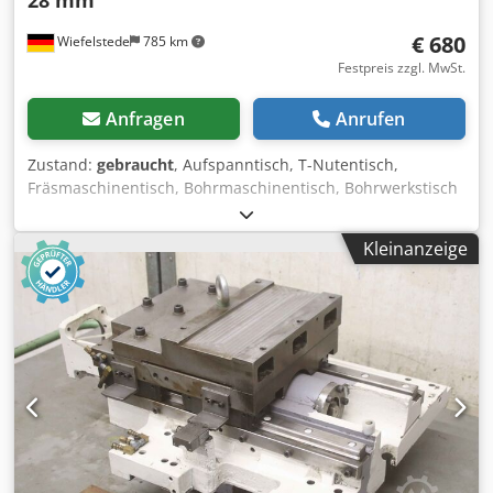
€ 680
Wiefelstede
785 km
Festpreis zzgl. MwSt.
Anfragen
Anrufen
Zustand:
gebraucht
, Aufspanntisch, T-Nutentisch,
Fräsmaschinentisch, Bohrmaschinentisch, Bohrwerkstisch
-Aufspanntisch: Bohrmaschinentisch Fräsmaschinentisch
T-Nutentisch -Tischfläche: 800 x 550 mm, Höhe 195 mm -
Kleinanzeige
Nutenbreite: 28 mm, Nutenabstand 250 mm -Maße: siehe
Foto techn. Zeichnung Dcsdjul H Euspfx Andsk -
Abmessung ges.: 800/550/H195 mm -Gewicht: 630 kg