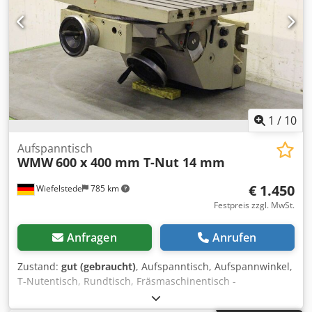
1
/
10
Aufspanntisch
WMW
600 x 400 mm T-Nut 14 mm
€ 1.450
Wiefelstede
785 km
Festpreis zzgl. MwSt.
Anfragen
Anrufen
Zustand:
gut (gebraucht)
, Aufspanntisch, Aufspannwinkel,
T-Nutentisch, Rundtisch, Fräsmaschinentisch -
Aufspanntisch: Fräsmaschinentisch -Tischfläche: 400 x 600
mm -T Nuten: Nutenbreite 14 mm, Nutenabstand 50 mm -