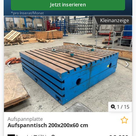
Jetzt inserieren
*pro Inserat/Monat
Kleinanzeige
1
/
15
Aufspannplatte
Aufspanntisch
200x200x60 cm