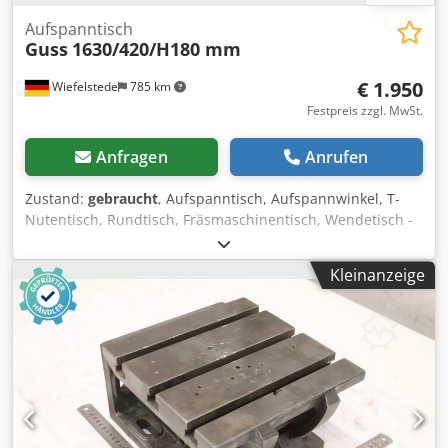
Aufspanntisch
Guss
1630/420/H180 mm
€ 1.950
Wiefelstede
785 km
Festpreis zzgl. MwSt.
Anfragen
Anrufen
Zustand:
gebraucht
, Aufspanntisch, Aufspannwinkel, T-
Nutentisch, Rundtisch, Fräsmaschinentisch, Wendetisch -
Tischfläche: ca. 1550 x 420 mm -Nuten: 5 Stück 16 mm -
Maße: siehe Foto -Abmessung ges.: 1630/420/H180 mm -
Kleinanzeige
Gewicht 461 kg Dsdpfxjfnbyhj Andeck