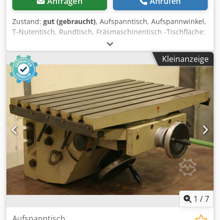
Anfragen
Anrufen
Zustand:
gut (gebraucht)
, Aufspanntisch, Aufspannwinkel,
T-Nutentisch, Rundtisch, Fräsmaschinentisch -Tischfläche:
360 x 660 mm -T Nuten: 8x 12 mm -drehbar: von Hand mit
4x Befestigungsschrauben -schwenkbar: über Kurbel -
Kleinanzeige
verfahrbar: über Kurbel 200 mm -Anzahl: 1 Stück
vorhanden Dcedpfx Ansb A H Rbodjk
1
/
7
Aufspanntisch