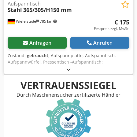
Aufspanntisch
Stahl
365/305/H150 mm
€ 175
Wiefelstede
785 km
Festpreis zzgl. MwSt.
Anfragen
Anrufen
Zustand:
gebraucht
, Aufspannplatte, Aufspanntisch,
Aufspannwürfel, Pressentisch -Aufspanntisch:
Aufspannplatte für Hydraulikpresse Exzenterpresse -
Aufspannfläche: 365 x 305 mm -Maße: siehe Foto techn.
Zeichnung Dcodpfsu N Sinjx Andek -Abmessungen:
VERTRAUENSSIEGEL
365/305/H150 mm -Gewicht: 57 kg
Durch Maschinensucher zertifizierte Händler