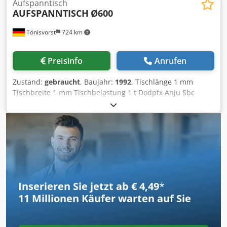
Aufspanntisch
AUFSPANNTISCH
Ø600
Tönisvorst
724 km
Preisinfo
Anrufen
Zustand:
gebraucht
, Baujahr:
1992
, Tischlänge 1 mm
Tischbreite 1 mm Tischbelastung 1 t Dodpfx Anju Sbc
Nedock Rundtischplatte Ø600mm mit 3 Nuten (18/30),
Nutenabstand: 160 mm, mit div. Spannplatten und
Aufspanntopf!!
Inserieren Sie jetzt ab € 4,49
*
11 Millionen
Käufer warten auf Sie