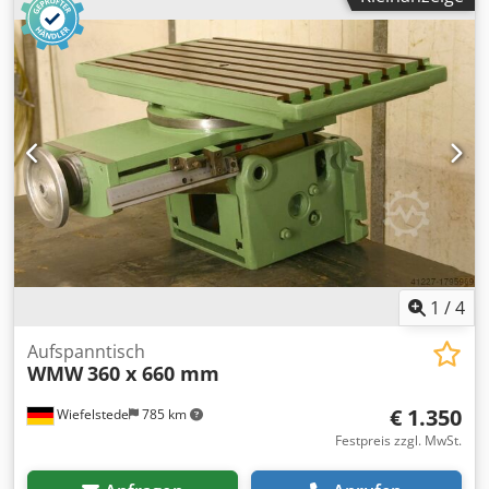
Aufnahme MK 4 Ausladung ca. 330 mm Spindelhub 220
mm Dodpjzixglefx Andjck Gewicht geschätzt 1 to (Hier als
Muster aufgebaut : 1-Achs-Tisch mit Querweg 250 mm ,
Aufspannfläche 600 x 240 mm)
1
/
4
Aufspanntisch
WMW
360 x 660 mm
€ 1.350
Wiefelstede
785 km
Festpreis zzgl. MwSt.