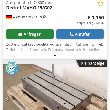
Aufspanntisch Ø 800 mm
Deckel MAHO
19/G02
€ 1.150
Wiefelstede
785 km
Festpreis zzgl. MwSt.
Anfragen
Anrufen
Zustand:
gut (gebraucht)
, Aufspanntisch, Aufspannwinkel,
T-Nutentisch, Rundtisch, Fräsmaschinentisch -Hersteller:
Deckel MAHO, Fräsmaschinentisch T-Nutentisch aus CNC
Bearbeitugszentrum -Tischfläche: Ø 800 mm -T Nuten:
Kleinanzeige
Nutenbreite 14 mm, Nutenabstand 63 mm Dedpfx Aey H
Itlsndock -Transportabmessung: 800/800/H300 mm -
Gewicht: 355 kg