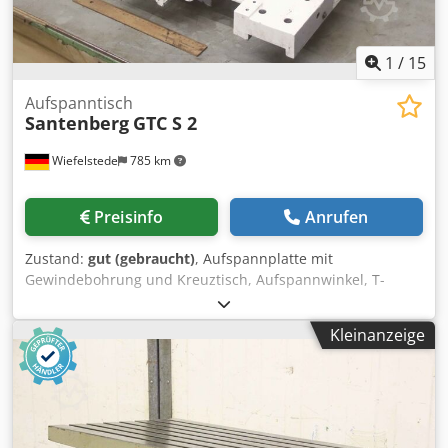
1
/
15
Aufspanntisch
Santenberg
GTC S 2
Wiefelstede
785 km
Preisinfo
Anrufen
Zustand:
gut (gebraucht)
, Aufspannplatte mit
Gewindebohrung und Kreuztisch, Aufspannwinkel, T-
Nutentisch, Rundtisch, Fräsmaschinentisch, Obersupport,
Oberschlitten,Schwalbenschwanz-Führung,
Kleinanzeige
Wekzeugschlitten, Kreuztisch, Kreuzsupport -Hersteller:
Santenberg, Obersupport Wekzeugschlitten aus CNC
Bearbeitugszentrum GTC S 2 Dcodpfx Ajkvrp Ejndjk -
Antriebswelle: Ø 20 x 45 mm -Maße: siehe Fotos -
Abmessungen: 720/550/H320 mm -Gewicht: ca. 194 kg