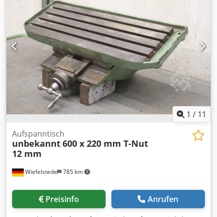
Nuten: Nutenbreite: 14 / 25 mm, Nutentiefe: 24 mm -
Maße: siehe Fotos -Transportabmessung: 300/250/H155
mm -Gewicht: 26,4 kg
1
/
11
Aufspanntisch
unbekannt
600 x 220 mm T-Nut
12 mm
Wiefelstede
785 km
Preisinfo
Anrufen