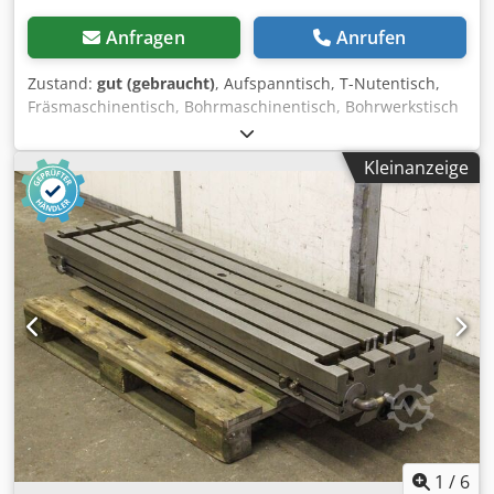
Anfragen
Anrufen
Zustand:
gut (gebraucht)
, Aufspanntisch, T-Nutentisch,
Fräsmaschinentisch, Bohrmaschinentisch, Bohrwerkstisch
-Aufspanntisch: Bohrmaschinentisch Dodpfet H Tqtex
Andsck -Tischfläche: 480 x 330 mm -Bohrung: Ø 48 mm
Kleinanzeige
Lochkreis Ø 108 x 13 mm -Nutenbreite: 13 mm -Maße:
siehe Fotos -Abmessung ges.: 540/550/H70 mm -Gewicht:
30 kg
1
/
6