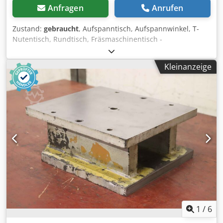
Anfragen
Anrufen
Zustand:
gebraucht
, Aufspanntisch, Aufspannwinkel, T-
Nutentisch, Rundtisch, Fräsmaschinentisch -
Aufspanntisch: Fräsmaschinentisch schwenkbar -Achsen:
verstellbar mit Handkurbel, siehe Fotos -Abmessung ges.:
Kleinanzeige
530/350/H450 mm -Gewicht: 56 kg Dsdpfx Aneu Tlgledjck
1
/
6