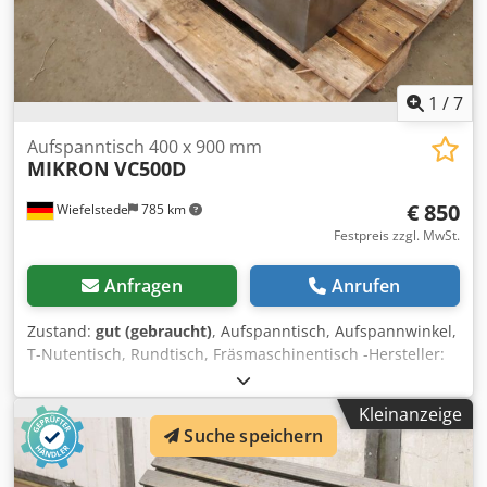
1
/
7
Aufspanntisch 400 x 900 mm
MIKRON
VC500D
€ 850
Wiefelstede
785 km
Festpreis zzgl. MwSt.
Anfragen
Anrufen
Zustand:
gut (gebraucht)
, Aufspanntisch, Aufspannwinkel,
T-Nutentisch, Rundtisch, Fräsmaschinentisch -Hersteller:
MIKRON, Fräsmaschinentisch T-Nutentisch aus CNC
Bearbeitugszentrum Typ VC500D Dcedpfx Anoy H Itrodsk -
Kleinanzeige
Tischfläche: 400 x 900 mm -T Nuten: Nutenbreite 18 mm,
Suche speichern
Nutenabstand 125 mm -Transportabmessung:
400/900/H175 mm -Gewicht: 288 kg