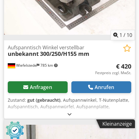
1
/
10
Aufspanntisch Winkel verstellbar
unbekannt
300/250/H155 mm
€ 420
Wiefelstede
785 km
Festpreis zzgl. MwSt.
Anfragen
Anrufen
Zustand:
gut (gebraucht)
, Aufspannwinkel, T-Nutenplatte,
Aufspanntisch, Aufspannwürfel, Aufspannplatte,
Aufspannplatte mit T Nut, Aufspanntisch, T-Nutentisch,
Fräsmaschinentisch, Kipptisch Dodpfxey Iwkco Andsck -
Kleinanzeige
Aufspanntisch: Fräsmaschinentisch Kipptisch T-Nutentisch
-Tischfläche: 250 x 250 mm, beidseitig schwenkbar -T