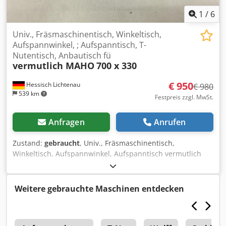
1
/
6
Univ., Fräsmaschinentisch, Winkeltisch,
Aufspannwinkel, ; Aufspanntisch, T-
Nutentisch, Anbautisch fü
vermutlich MAHO
700 x 330
€ 950
Hessisch Lichtenau
€ 980
539 km
Festpreis zzgl. MwSt.
Anfragen
Anrufen
Zustand:
gebraucht
, Univ., Fräsmaschinentisch,
Winkeltisch, Aufspannwinkel, Aufspanntisch vermutlich
MAHO T-Nutentisch, Anbautisch für Univ. Werkzeug-
Fäsmaschine Tisch- Nr: 76-400-1 / 2210 05 00 Tischgröße
700 x 330 mm Bauhöhe 210 mm Nutenbreite 12 mm
Weitere gebrauchte Maschinen entdecken
Nutenabstand 45 mm - Tischplatte mit 7x T-Nut 12 mm -
Montagefläche 90°, 13 mm Bohrungen,14 mm Langlöcher
für die Befestigung und 12 mm Führungsnut -