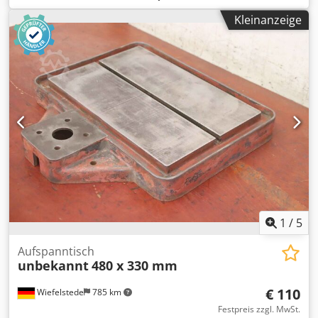
Peiseler, Aufspanntisch Teiltisch Typ GT 320x320 Dsdsqddi
Kleinanzeige
Repfx Andsck -Tischfläche: 320 x 320 mm -T Nuten:
Nutenbreite 14 mm, Nutenabstand 100 mm -Spindel-
Bohrung: Ø 30 mm -Abmessung: 475/410/H125 mm -
Gewicht: 85 kg
1
/
5
Aufspanntisch
unbekannt
480 x 330 mm
€ 110
Wiefelstede
785 km
Festpreis zzgl. MwSt.