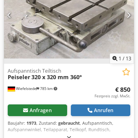
222 kg
1
/
13
Aufspanntisch Teiltisch
Peiseler
320 x 320 mm 360°
€ 850
Wiefelstede
785 km
Festpreis zzgl. MwSt.
Anfragen
Anrufen
Baujahr:
1973
, Zustand:
gebraucht
, Aufspanntisch,
Aufspannwinkel, Teilapparat, Teilkopf, Rundtisch,
Fräsmaschinentisch, Teiltisch, Vertikalteiltisch -Hersteller: