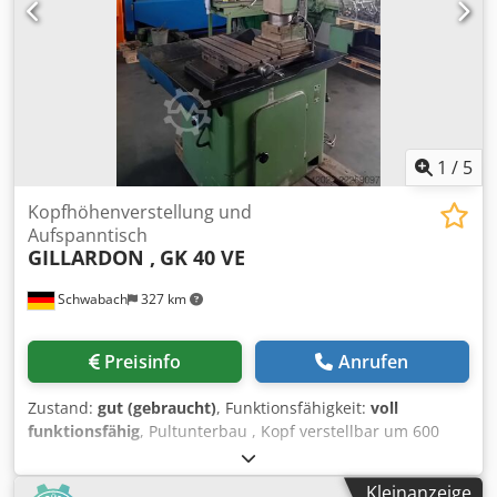
1
/
5
Kopfhöhenverstellung und
Aufspanntisch
GILLARDON ,
GK 40 VE
Schwabach
327 km
Preisinfo
Anrufen
Zustand:
gut (gebraucht)
, Funktionsfähigkeit:
voll
funktionsfähig
, Pultunterbau , Kopf verstellbar um 600
mm Bohrleistung 40 mm 2 Drehzahl-Bereiche, stufenlos 60
– 1600 U/min 3 Vorschübe 0,1 / 0,16 / 0,25 mm/U
Kleinanzeige