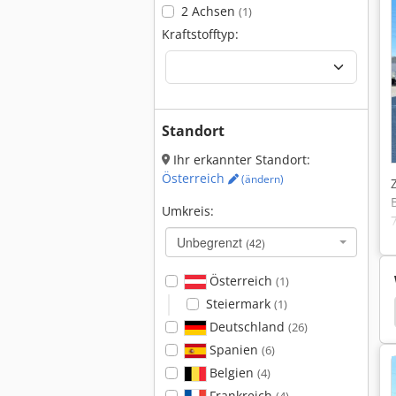
2 Achsen
(1)
Kraftstofftyp:
Standort
Ihr erkannter Standort:
Österreich
(ändern)
Umkreis:
Unbegrenzt
(42)
Österreich
(1)
Steiermark
(1)
zug
Bomag
Bomag Mph 122
Hamm 3520
Deutschland
(26)
Spanien
(6)
Belgien
(4)
Frankreich