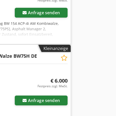
Festpreis zzgl. MwSt.
Anfrage senden
ag BW 154 ACP-4i AM Kombiwalze,
/75PS], Asphalt Manager 2,
Zustand, sofort Einsatzbereit,
sing- oder Finanzierungsangebot, Herr
f unserer Homepage., Irrtümer und
Kleinanzeige
ombination roller, Year of
Walze BW75H DE
[55.4 kW/75 PS], Asphalt Manager 2,
, good condition, ready for immediate
ffer; Mr. Mihm (Tel. will be happy to
t to errors and prior sale! Vermietung
t, um weitere Informationen zu
€ 6.000
Festpreis zzgl. MwSt.
Anfrage senden