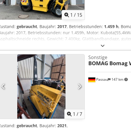
1
/
15
Zustand:
gebraucht
, Baujahr:
2017
, Betriebsstunden:
1.459 h
, Bom
Baujahr: 2017, Betriebsstunden: nur 1.459h, Motor: Kubota[55,4kW
Asphaltschneide rechts, Gewicht: 7.400kg, Glattbandbandage, guter 
Credpfx Aezq Tzmsqqjf Auf Wunsch unterbreiten wir Ihnen ein Lea
Mihm(Tel. betreut Sie gerne., Weitere Informationen finden Sie au
Sonstige
Zwischenverkauf vorbehalten! englisch:, Bomag BW 154 ACP-4i AM c
BOMAG
Bomag 
manufacture: 2017, Operating hours: only 1.459 h, Engine: Kubota 
Asphalt cutter on the right, Weight: 7.400 kg, Smooth-surface drum
use, Upon request, we will provide you with a leasing or financing o
Passau
147 km
assist you. Further information can be found on our website. Subjec
möglich = Weitere Informationen = Wenden Sie sich an Tobias Eber
erhalten.
1
/
7
Zustand:
gebraucht
, Baujahr:
2021
,