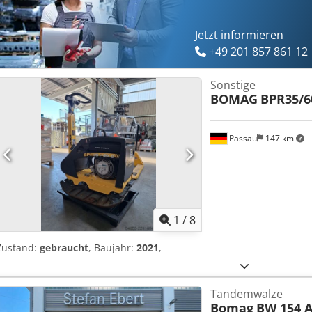
Jetzt informieren
+49 201 857 861 12
Sonstige
BOMAG
BPR35/6
Passau
147 km
1
/
8
Zustand:
gebraucht
, Baujahr:
2021
,
Tandemwalze
Bomag
BW 154 A