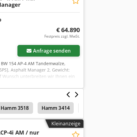
Manager
€ 64.890
Festpreis zzgl. MwSt.
Anfrage senden
 BW 154 AP-4 AM Tandemwalze,
5PS], Asphalt Manager 2, Gewicht:
uf Wunsch unterbreiten wir Ihnen ein
rne., Weitere Informationen finden Sie
n! englisch:, Bomag BW 154 AP-4 AM
1h, Engine: Kubota [55.4 kW/75 PS],
ondition, ready for immediate use,
Hamm 3518
Hamm 3414
Walzenzüge
Mr. Mihm (Tel. will be happy to assist
rors and prior sale! - Crjdpfozq Tzyox
um weitere Informationen zu erhalten.
Kleinanzeige
CP-4i AM / nur