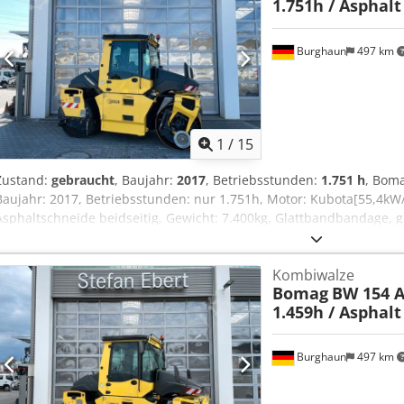
1.751h / Asphal
Burghaun
497 km
1
/
15
Zustand:
gebraucht
, Baujahr:
2017
, Betriebsstunden:
1.751 h
, Bom
Baujahr: 2017, Betriebsstunden: nur 1.751h, Motor: Kubota[55,4kW
Asphaltschneide beidseitig, Gewicht: 7.400kg, Glattbandbandage, gu
Wunsch unterbreiten wir Ihnen ein Leasing- oder Finanzierungsang
gerne., Weitere Informationen finden Sie auf unserer Homepage., 
Kombiwalze
vorbehalten! englisch:, Bomag BW 154 ACP-4i AM combination roller
Bomag
BW 154 A
Operating hours: only 1.751h, Engine: Kubota [55.4 kW/75 PS], Asph
1.459h / Asphal
sides, Weight: 7.400 kg, Smooth-surface drum, good condition, rea
we will provide you with a leasing or financing offer; Mr. Mihm (Tel.
information can be found on our website. Subject to errors and pr
Burghaun
497 km
Tztefx Aqqjrf = Weitere Informationen = Wenden Sie sich an Tobias
erhalten.