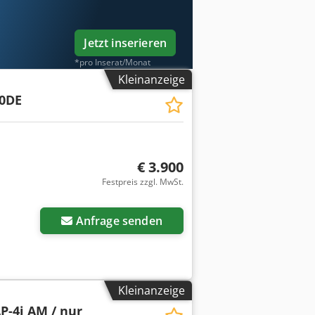
Jetzt inserieren
*pro Inserat/Monat
Kleinanzeige
0DE
€ 3.900
Festpreis zzgl. MwSt.
Anfrage senden
Kleinanzeige
P-4i AM / nur