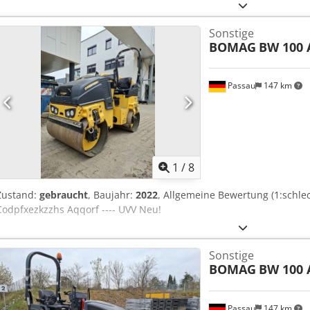
Sonstige
BOMAG
BW 100 
Passau
147 km
1
/
8
Zustand:
gebraucht
, Baujahr:
2022
, Allgemeine Bewertung (1:schlec
Codpfxezkzzhs Aqqorf ---- UVV Neu!
Sonstige
BOMAG
BW 100 
Passau
147 km