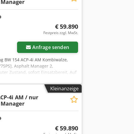
t Manager
€ 59.890
Festpreis zzgl. MwSt.
Anfrage senden
ag BW 154 ACP-4i AM Kombiwalze,
/75PS], Asphalt Manager 2,
ter Zustand, sofort Einsatzbereit, Auf
ebot, Herr Mihm(Tel. betreut Sie
Irrtümer und Zwischenverkauf
Kleinanzeige
, Year of manufacture: 2017,
CP-4i AM / nur
alt Manager 2, Asphalt cutter on both
t Manager
dy for immediate use, Upon request,
 will be happy to assist you. Further
ior sale! Vermietung möglich Codpozq
 Ebert, um weitere Informationen zu
€ 59.890