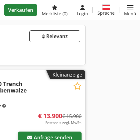
Verkaufen
Sprache
Merkliste
(0)
Login
Menü
Relevanz
Kleinanzeige
0 Trench
abenwalze
m
€ 13.900
€ 15.900
Festpreis zzgl. MwSt.
Anfrage senden