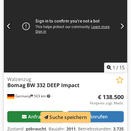
1
/
15
Walzenzug
Bomag
BW 332 DEEP Impact
€ 138.500
Germany
503 km
Festpreis zzgl. MwSt.
Anfragen
Anrufen
Suche speichern
Zustand:
gebraucht
, Baujahr:
2011
, Betriebsstunden:
3.725