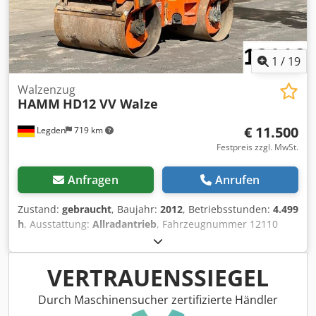
Sortiment an zuverlässigen Maschinen.
1
/
19
Walzenzug
HAMM
HD12 VV Walze
€ 11.500
Legden
719 km
Festpreis zzgl. MwSt.
Anfragen
Anrufen
Zustand:
gebraucht
, Baujahr:
2012
, Betriebsstunden:
4.499
h
, Ausstattung:
Allradantrieb
, Fahrzeugnummer 12110
Chedpsy T Ulhofx Aguja Irrtümer & Zwischenverkauf
vorbehalten
VERTRAUENSSIEGEL
Durch Maschinensucher zertifizierte Händler