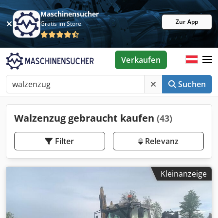
Maschinensucher
Zur App
Gratis im Store
Verkaufen
Suchen
Walzenzug gebraucht kaufen
(43)
Filter
Relevanz
Kleinanzeige