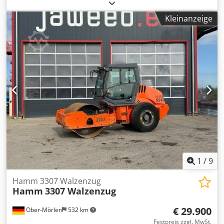
4.068 h
, Ausstattung:
Kabine, Klimaanlage
, HAMM H20i P
Stampffußwalze Baujahr: 2015 Betriebsstunden: 4.068 std
Kleinanzeige
ROPS Klimaanlage Radio Rückfahrkamera Reifengroße
23.1-26 - ca 40% erhalten Chedpfey I Uppex Aguoa Deutz
Motor mit 150 kW CE / EPA Einsatzgewicht: 21 to.
1
/
9
Hamm 3307 Walzenzug
Hamm
3307 Walzenzug
€ 29.900
Ober-Mörlen
532 km
Festpreis zzgl. MwSt.