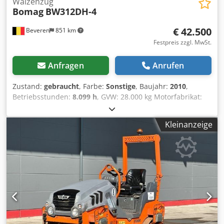
Walzenzug
Bomag
BW312DH-4
€ 42.500
Beveren
851 km
Festpreis zzgl. MwSt.
Anfragen
Anrufen
Zustand:
gebraucht
, Farbe:
Sonstige
, Baujahr:
2010
,
Betriebsstunden:
8.099 h
, GVW: 28.000 kg Motorfabrikat:
Deutz CE-Kennzeichnung: ja Seriennummer:
101583141318 Maschinen zum Verkauf! Besuchen Sie
Kleinanzeige
unsere Webseite, um eine Vielzahl sofort verfügbarer
Maschinen zu entdecken. Wir bieten mehr Optionen als
online angezeigt, kontaktieren Sie uns daher gerne
jederzeit telefonisch oder per E-Mail. Alle unsere
Maschinen sind vollständig gewartet und auf
Zuverlässigkeit geprüft. Benötigen Sie Bilder? Senden Sie
uns eine Anfrage, und wir stellen sie Ihnen umgehend zur
Verfügung. Wir beraten Sie gerne auf Niederländisch,
Englisch, Französisch, Deutsch, Spanisch und Russisch.
Cedpozblcrjfx Agujha Entdecken Sie unser umfangreiches