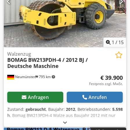
1
/
15
Walzenzug
BOMAG
BW213PDH-4 / 2012 BJ /
Deutsche Maschine
€ 39.900
Neumünster
795 km
Festpreis zzgl. MwSt.
Anfragen
Anrufen
Zustand:
gebraucht
, Baujahr:
2012
, Betriebsstunden:
5.598
h
, Bomag BW213PDH-4 Walze aus Baujahr 2012 mit nur
5.598 Betriebsstunden! ----* Hersteller: Bomag * Typ:
BW213PDH-4 * Baujahr: 2012 * Abgelesene