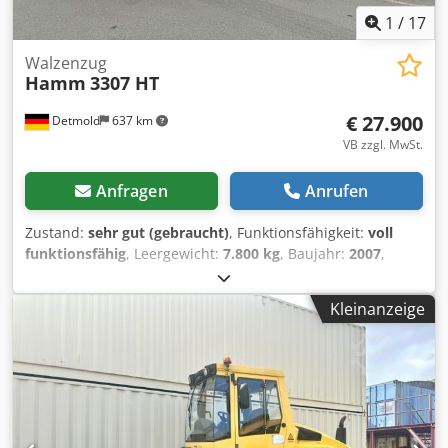
1
/
17
Walzenzug
Hamm
3307 HT
€ 27.900
Detmold
637 km
VB zzgl. MwSt.
Anfragen
Anrufen
Zustand:
sehr gut (gebraucht)
, Funktionsfähigkeit:
voll
funktionsfähig
, Leergewicht:
7.800 kg
, Baujahr:
2007
,
Betriebsstunden:
4.170 h
, Ausstattung:
Kabine,
Klimaanlage
, Hamm 3307 HT Vio Walzenzug, BJ 2007 mit
Kleinanzeige
erst 4.170h Betriebsstunden, guter Zustand, sofort
einsatzbereit, Gewicht 7.800kg, Transport und Lieferung
möglich. Wir erstellen auch Zoll / Exportpapiere,
Besichtigung nach Absprache auch am Wochenende
möglich. Chjdpfxsykktzo Agusa