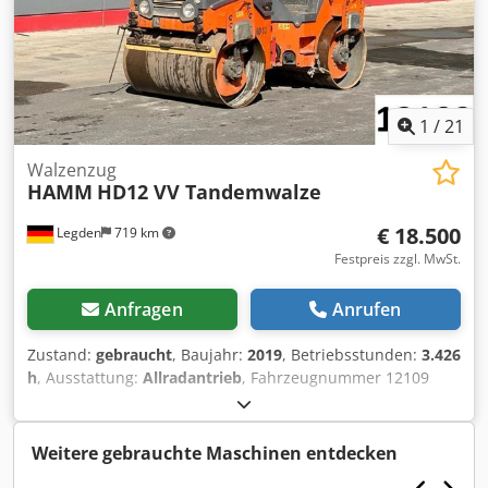
Reifen wie neu • Ges. Gewicht: 18530 kg • Deutsche
Maschinen • Sofort einsatzbereit • Dieses Angebot ist
unverbindlich und freibleibend. - Zwischenverkauf
vorbehalten, - Irrtum und/oder Tippfehler nicht
ausgeschlossen. - Verkauf zu unseren AGB`s.
1
/
21
Walzenzug
HAMM
HD12 VV Tandemwalze
€ 18.500
Legden
719 km
Festpreis zzgl. MwSt.
Anfragen
Anrufen
Zustand:
gebraucht
, Baujahr:
2019
, Betriebsstunden:
3.426
h
, Ausstattung:
Allradantrieb
, Fahrzeugnummer 12109
Irrtümer & Zwischenverkauf vorbehalten Csdpfx Agoy T Uh
Nouoha
Weitere gebrauchte Maschinen entdecken