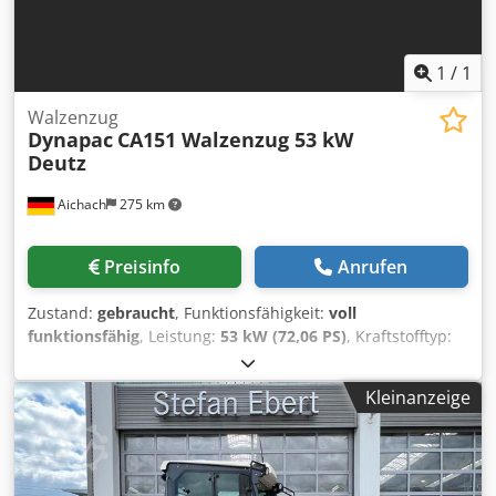
1
/
1
Walzenzug
Dynapac
CA151 Walzenzug 53 kW
Deutz
Aichach
275 km
Preisinfo
Anrufen
Zustand:
gebraucht
, Funktionsfähigkeit:
voll
funktionsfähig
, Leistung:
53 kW (72,06 PS)
, Kraftstofftyp:
Diesel
, Farbe:
Gold
, Betriebsgewicht:
6.800 kg
, Baujahr:
1993
, Betriebsstunden:
3.000 h
, Ausstattung:
Kabine
,
Kleinanzeige
Dynapac CA 151 Walzenzug Csdpfx Agozap R Doujha
Baujahr 1993 6.800 kg 3.000 h 53 kW Deutz F3-6L 912
Motor 4 Zylinder