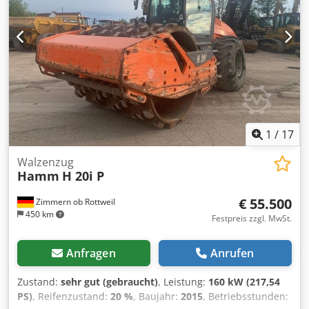
1
/
17
Walzenzug
Hamm
H 20i P
€ 55.500
Zimmern ob Rottweil
450 km
Festpreis zzgl. MwSt.
Anfragen
Anrufen
Zustand:
sehr gut (gebraucht)
, Leistung:
160 kW (217,54
PS)
, Reifenzustand:
20 %
, Baujahr:
2015
, Betriebsstunden: