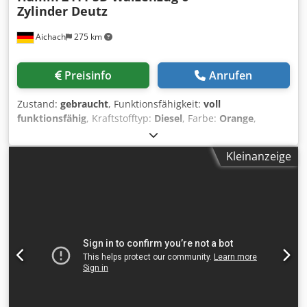
Zylinder Deutz
Aichach
275 km
Preisinfo
Anrufen
Zustand:
gebraucht
, Funktionsfähigkeit:
voll
funktionsfähig
, Kraftstofftyp:
Diesel
, Farbe:
Orange
,
Betriebsgewicht:
10.250 kg
, Baujahr:
1987
,
Betriebsstunden:
5.000 h
, Ausstattung:
Kabine
, Hamm
Kleinanzeige
2411 SD Walzenzug Codpfjzaqmtox Agueha Baujahr 1987
5.000 h 10.250 - 12.600 kg Verdichtungsanzeige