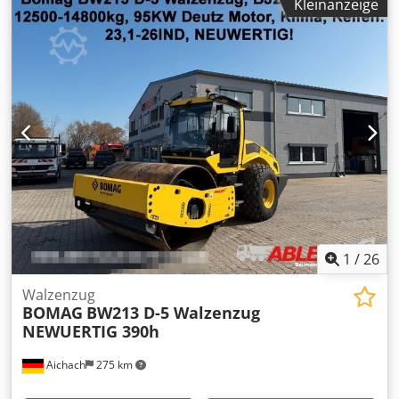
Kleinanzeige
Betriebsstunden: ca. 5.598 * Betriebsgewicht: 13.100 KG *
A/C - Klima * Deutsche Maschine * 119 KW * Deutz Diesel
Motor * Weitere Fotos und Video auf Anfrage vorhanden *
Preis: 39.900 Euro, netto + 19% MwSt. ----Für weitere
Fragen bitte anrufen: For more question please call:
Chedpfx Ageyt Uireusa Erik Kortum: Whats App Kai Kortum
: Whats App Alle Angaben ohne Gewähr und Garantie,
Irrtümer und Zwischenverkauf vorbehalten.
1
/
26
Walzenzug
BOMAG
BW213 D-5 Walzenzug
NEWUERTIG 390h
Aichach
275 km