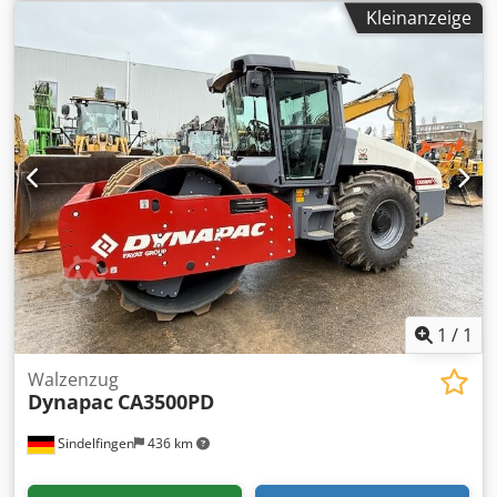
135PS) * Statische Linienlast 26 kg/cm² *
Kleinanzeige
Traktionskontrolle/NoSpin Differential Chjdpjyuvybsfx
Aguea * Rundumleuchte H3 LED * Einsatzgew 10.350kg
(Maximal Gew 14.500kg) * sofort Lieferbar
1
/
1
Walzenzug
Dynapac
CA3500PD
Sindelfingen
436 km