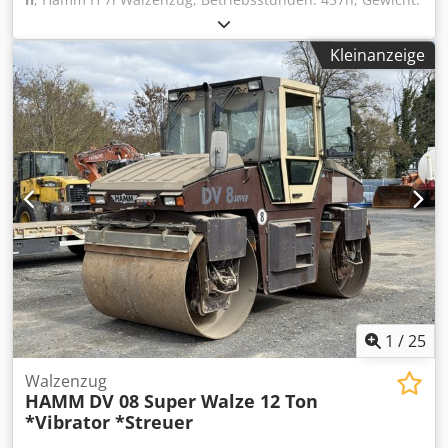
6.540kg, Bereifung: 95%, Klimanlage, Motor: Kubota
[55KW/75PS], Glattmantelbandage, guter Zustand!, sofort
Kleinanzeige
einsatzbereit! Auf Wunsch unterbreiten wir Ihnen ein
Leasing- oder Finanzierungsangebot der Mercedes-Benz-
Bank., Herr Mihm(Tel. betreut Sie gerne., Weitere
Informationen finden Sie auf unserer Homepage., Irrtümer
und Zwischenverkauf vorbehalten! englisch:, Hamm H 7i
motor roller, operating hours: 457, weight: 6.540 kg, tires:
95%, air conditioning, engine: Kubota [55 kW/75 hp],
smooth-surface drum, good condition!, ready for
immediate use! Chsdpfx Agezcudnsuoa Upon request, we
can provide you with a leasing or financing offer from
Mercedes-Benz Bank. Mr. Mihm (Tel. will be happy to
assist you. Further information can be found on our
website. Subject to errors and prior sale! - = Weitere
Informationen = Wenden Sie sich an Tobias Ebert, um
1
/
25
weitere Informationen zu erhalten.
Walzenzug
HAMM
DV 08 Super Walze 12 Ton
*Vibrator *Streuer