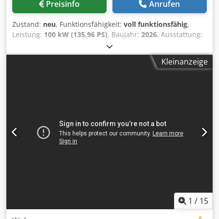
Preisinfo
Anrufen
Zustand:
neu
, Funktionsfähigkeit:
voll funktionsfähig
,
Leistung:
100 kW (135,96 PS)
, Baujahr:
2026
, Ausstattung:
Kabine, Klimaanlage, Traktionskontrolle
, * Neumaschine
* Scharrfußbandage * Seismic * Cummins F3.8 Motor (100
Kleinanzeige
kW) * Einsatzgew 13t * max Gewicht 14.600 kg * Statische
Linienlast 36 kg/cm² * Traktionskontrolle/ECO Chsdjyu N
Nvepfx Aguja * Klimaanlage * NEU!!!
1
/
15