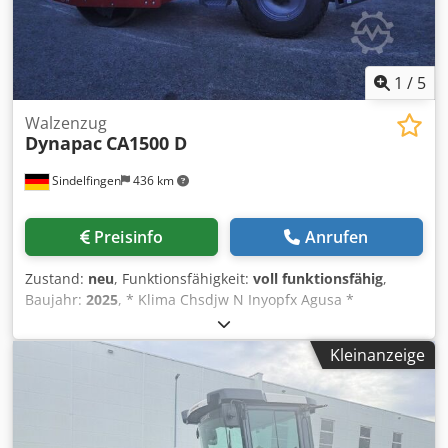
1
/
5
Walzenzug
Dynapac
CA1500 D
Sindelfingen
436 km
Preisinfo
Anrufen
Zustand:
neu
, Funktionsfähigkeit:
voll funktionsfähig
,
Baujahr:
2025
, * Klima Chsdjw N Inyopfx Agusa *
Einsatzgewicht 7.100kg * Deutz Motor 55.4 kW * sofort
verfügbar
Kleinanzeige