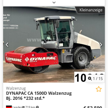
schöner Zustand Csdpfx Aoxl Uy Teguoha Zustellen
weltweit möglich!
Kleinanzeige
1
/
15
Walzenzug
DYNAPAC
CA 1500D Walzenzug
Bj. 2016 *232 std.*
€ 52.500
Legden
719 km