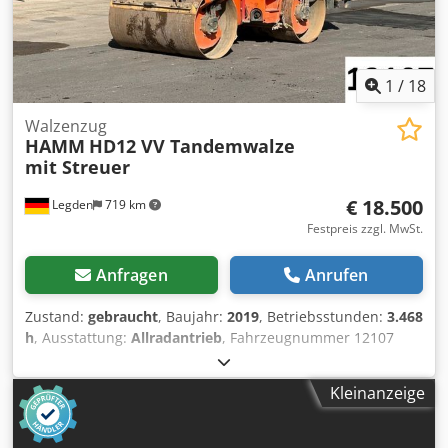
1
/
18
Walzenzug
HAMM
HD12 VV Tandemwalze
mit Streuer
€ 18.500
Legden
719 km
Festpreis zzgl. MwSt.
Anfragen
Anrufen
Zustand:
gebraucht
, Baujahr:
2019
, Betriebsstunden:
3.468
h
, Ausstattung:
Allradantrieb
, Fahrzeugnummer 12107
Cedpfxoy T Uims Agujha Irrtümer & Zwischenverkauf
vorbehalten
Kleinanzeige