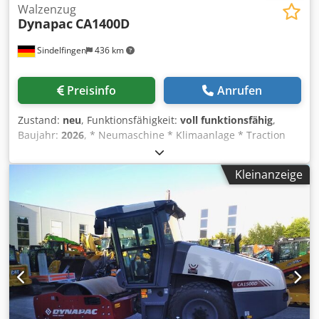
Walzenzug
Dynapac
CA1400D
Sindelfingen
436 km
Preisinfo
Anrufen
Zustand:
neu
, Funktionsfähigkeit:
voll funktionsfähig
,
Baujahr:
2026
, * Neumaschine * Klimaanlage * Traction
Control / Ec * Seismic * Kubota V 3307 CR-TE5 Motor (55
kW - 75 PS) Chedjyuvxwopfx Aguja * Statische Linienlast 20
Kleinanzeige
kg/cm² * Zwei Fahrstufen * sofort Lieferbar *
Einsatzgewicht 6.650 kg (max Gewicht 7.700kg) *
Bandagenbreite 1.676 mm * sofort Lieferbar