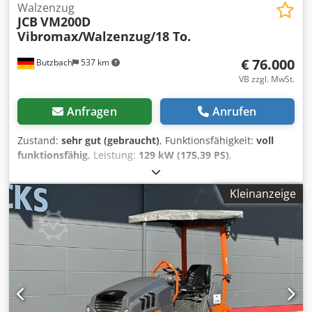
Walzenzug
JCB
VM200D
Vibromax/Walzenzug/18 To.
€ 76.000
Butzbach
537 km
VB zzgl. MwSt.
Anfragen
Anrufen
Zustand:
sehr gut (gebraucht)
, Funktionsfähigkeit:
voll
funktionsfähig
, Leistung:
129 kW (175,39 PS)
,
Kraftstofftyp:
Diesel
, Gesamtgewicht:
18.530 kg
,
Betriebsgewicht:
18.530 kg
, Baujahr:
2026
,
Kleinanzeige
Betriebsstunden:
10 h
, JCB VM200D
Vibromax/Walzenzug/18 To./Garantie/Warranty Feb.2027 •
Hersteller: JCB • Typ: VM200D • Baujahr: 2026 •
Betriebsstunden: 10 Std • Leistung: 129 Kw/175 Ps •
Klimaanlage Chjdpfx Aszicfrogusa • Große und Kleine
Gruppe • Schnell und Langsam gang • Motor: Cummins 4
Zylinder Dieselmotor • Walzen Ø: 1,50 m • Walzenbreite:
2,10 m • Transporthöhe: 2,99 m • Transportbreite: 2,27 m •