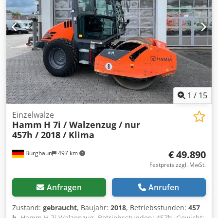
1
/
15
Einzelwalze
Hamm
H 7i / Walzenzug / nur
457h / 2018 / Klima
€ 49.890
Burghaun
497 km
Festpreis zzgl. MwSt.
Anfragen
Anrufen
Zustand:
gebraucht
, Baujahr:
2018
, Betriebsstunden:
457
h
, Hamm H 7i Walzenzug, Betriebsstunden: 457h, Gewicht: