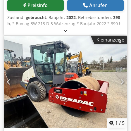
Preisinfo
Anrufen
Zustand:
gebraucht
, Baujahr:
2022
, Betriebsstunden:
390
h
, * Bomag BW 213 D-5 Walzenzug * Baujahr 2022 * 390 h
* Euro 5 Codpsyr U Tnofx Agusha * 12500-14800 kg * 95KW
Deutz Motor * Klimaanalage * Reifen: 23,1-26IND *
Kleinanzeige
NEUWERTIG!
1
/
5