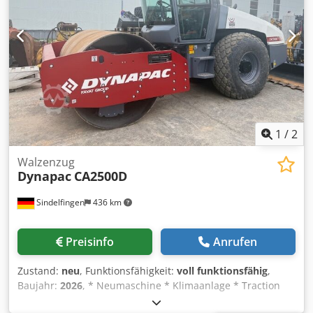
1
/
2
Walzenzug
Dynapac
CA2500D
Sindelfingen
436 km
Preisinfo
Anrufen
Zustand:
neu
, Funktionsfähigkeit:
voll funktionsfähig
,
Baujahr:
2026
, * Neumaschine * Klimaanlage * Traction
Control / Eco * Seismic * Cummins-Motor F3.8 (100 kW –