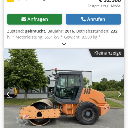
Festpreis zzgl. MwSt.
Anfragen
Anrufen
Zustand:
gebraucht
, Baujahr:
2016
, Betriebsstunden:
232
h
, * Motorleistung: 55,4 kW * Gewicht: 8.500 kg *
Betriebsstd: 216 std. * Modell: CA1500D -----Interne
Fahrzeugnummer: 10613----Irrtümer & Zwischenverkauf
Kleinanzeige
vorbehalten. WhatsApp-Support verfügbar! Bei Fragen
zum Fahrzeug oder für weitere Infos schreiben Sie uns
gerne bequem per WhatsApp Cedpovyx Eyefx Agueha
Whatsapp Deutsch, Englisch -- Whatsapp Deutsch,
Englisch, Arabisch