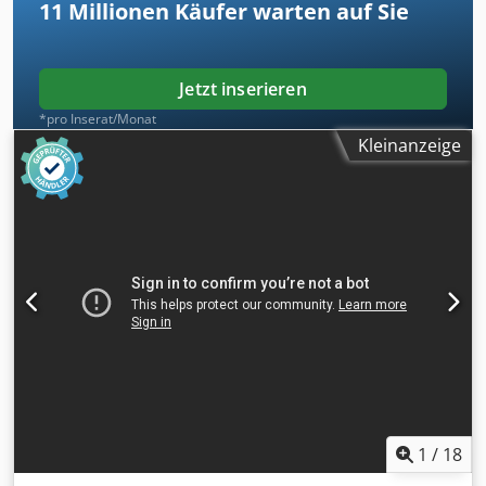
11 Millionen
Käufer warten auf Sie
Jetzt inserieren
*pro Inserat/Monat
Kleinanzeige
1
/
18