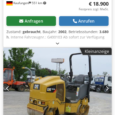
€ 18.900
Kaufungen
551 km
Festpreis zzgl. MwSt.
Anfragen
Anrufen
Zustand:
gebraucht
, Baujahr:
2002
, Betriebsstunden:
3.680
h
, Interne Fahrzeugnr.: G400103 Ab sofort zur Verfügung
auf unserem Hof in Kaufungen Mehr INFO unter: * Golec
Nutzfahrzeuge GmbH (Deutsch, English, Bulgarisch,
Kleinanzeige
Russisch) * Viktoria Sologubova (Polnisch, Russisch,
Ukrainisch, English) HAMM Tandemwalze mit Vibration
und Oszillation TYP DV 08V Super komplett in
serienmäßiger Ausführung mit CE-Zeichen und
Konformitätserklärung, inkl. - ROPS-integrierter
Fahrerkabine - Kabinenheizung -Schallisolierung -
Kantenandrück- & Schneidesystem - Schneidrad -
Druckrolle 45°, 5cm Belag - Spuranzeige für KAG Chsdpsy
Ekncsfx Aguea - Hydraulikanschluß -
Bitumentemperaturanzeige - TÜV - Abnahme -
Bordwerkzeug und Literatur - Sicherheitsgurt
Sonderlackierung: RAL 8017 / 1001 - Kraftstofftank 155