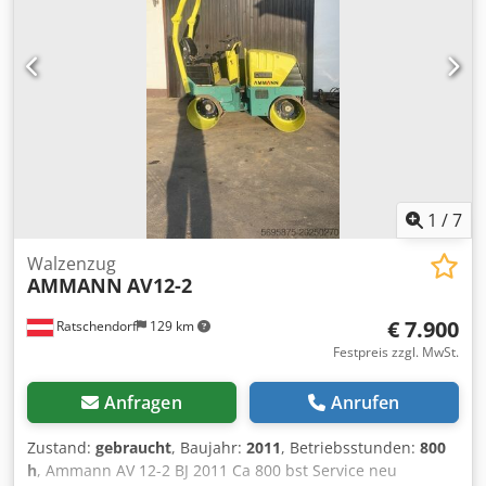
Bestellungen, Verkaufsgespräche sind unsere AGBs (Siehe
dazu Impressum). Chedpjmczgkofx Aguea
1
/
7
Walzenzug
AMMANN
AV12-2
€ 7.900
Ratschendorf
129 km
Festpreis zzgl. MwSt.
Anfragen
Anrufen
Zustand:
gebraucht
, Baujahr:
2011
, Betriebsstunden:
800
h
, Ammann AV 12-2 BJ 2011 Ca 800 bst Service neu