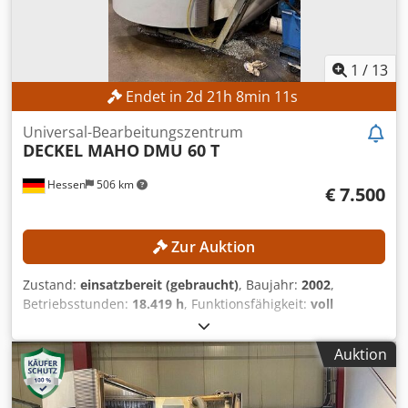
1
/
13
Endet in
2
d
21
h
8
min
8
s
Universal-Bearbeitungszentrum
DECKEL MAHO
DMU 60 T
Hessen
506 km
€ 7.500
Zur Auktion
Zustand:
einsatzbereit (gebraucht)
, Baujahr:
2002
,
Betriebsstunden:
18.419 h
, Funktionsfähigkeit:
voll
funktionsfähig
, Verfahrweg X-Achse:
630 mm
, Verfahrweg
Y-Achse:
560 mm
, Verfahrweg Z-Achse:
560 mm
,
Auktion
Werkstückgewicht (max.):
350 kg
, Anzahl der Steckplätze
im Werkzeugmagazin:
24
, Kein Mindestpreis - garantierter
Verkauf zum höchsten Gebot! Djdpfx Aozpxdwsk Uokr