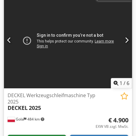
1
/
6
DECKEL Werkzeugschleifmaschine Typ
2025
DECKEL
2025
€ 4.900
Gola
484 km
EXW VB zzgl. MwSt.