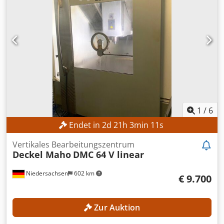
Pinolenhub vertikal: 80 mm MASCHINEN-DETAILS
Dkjdpozpwxyefx Ak Ujr Maschinengewicht: 3.900 kg
AUSSTATTUNG Rundtisch
1
/
6
Endet in
2
d
21
h
3
min
8
s
Vertikales Bearbeitungszentrum
Deckel Maho
DMC 64 V linear
Niedersachsen
602 km
€ 9.700
Zur Auktion