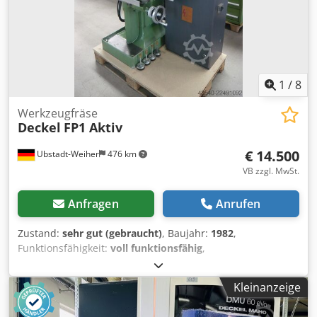
1
/
8
Werkzeugfräse
Deckel
FP1 Aktiv
€ 14.500
Ubstadt-Weiher
476 km
VB zzgl. MwSt.
Anfragen
Anrufen
Zustand:
sehr gut (gebraucht)
, Baujahr:
1982
,
Funktionsfähigkeit:
voll funktionsfähig
,
Universalfräsmaschine Deckel FP1 mit 3 – Achs -
Digitalanzeige Heidenhain Aktiv-Steuerung und
Kleinanzeige
stufenlosen Vorschub Dksdpfx Ajzrn Tyek Uor Technische
Daten: >> Baujahr 1982 Maschinen-Nr.2101-1995 >>