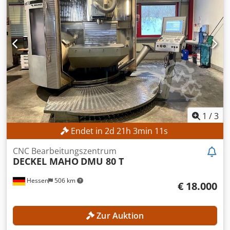
TECHNISCHE DETAILS Verfahrweg X-Achse: 630 mm
Verfahrweg Y-Achse: 560 mm Verfahrweg Z-Achse: 560 mm
Werkzeugmagazinplätze: 24 Werkzeugaufnahme: SK 40
Drehbereich C-Achse: 360° Tisch Aufspannfläche: 600 x
1.000 mm Tischdurchmesser: 600 mm Tischbelastung
max.: 350 kg Tischgewicht: 800 kg Anzahl T-Nuten: 8 / 1 T-
Nuten-Breite: 14 H12 / 14 H7 T-Nuten-Abstand: 63 mm
MASCHINEN-DETAILS Anzahl Achsen: 5 (3+2)
AUSSTATTUNG Gesteuerter NC-Schwenkfräskopf (B-Achse)
NC-Rundtisch integriert im Starrtisch (C-Achse)
1
/
3
Endet in
2
d
21
h
3
min
8
s
CNC Bearbeitungszentrum
DECKEL MAHO
DMU 80 T
Hessen
506 km
€ 18.000
Zur Auktion