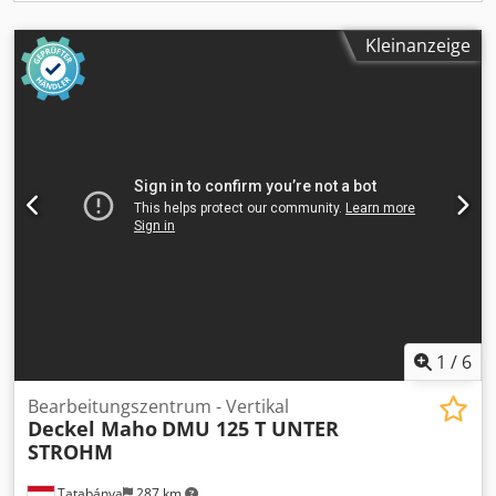
auf Anfrage verfügbar. Ohne Gewährleistung auf
Vollständigkeit und Richtigkeit der technischen Angaben
Kleinanzeige
und zur Ausstattung. Dodpfszq S Dmox Ak Uokr
1
/
6
Bearbeitungszentrum - Vertikal
Deckel Maho
DMU 125 T UNTER
STROHM
Tatabánya
287 km