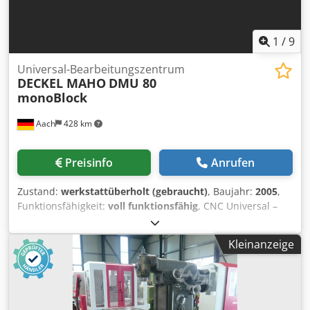
1
/
9
Universal-Bearbeitungszentrum
DECKEL MAHO
DMU 80
monoBlock
Aach
428 km
Preisinfo
Anrufen
Zustand:
werkstattüberholt (gebraucht)
, Baujahr:
2005
,
Funktionsfähigkeit:
voll funktionsfähig
, CNC Universal –
Fräs & Bohrmaschine DECKEL MAHO DMU 80 monoBlock
Mit Bahnsteuerung Heidenhain iTNC 530 Baujahr: 2005
Kleinanzeige
Verfahrwege: X 980 Y 630 Z 630 Drehzahlbereich: 0 –
18.000 U/min stufenlos ( HSK 63 ) Mit folgendem Zubehör:
Starrer Winkeltisch 1250 mm x 700 mm Aufspannfläche 3 D
Messtaster Heidenhain Werkzeugvermessung im
Arbeitsraum BLUM Laser Vertikal Werkzeugwechsler mit 32