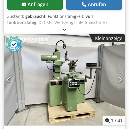
Anfragen
Anrufen
Zustand:
gebraucht
, Funktionsfähigkeit:
voll
funktionsfähig
, DECKEL Werkzeugschleifmaschine /
Innenschleifmaschine mit Vertikal-Schleifspindel –
funktionsfähig Zum Verkauf steht eine gebrauchte DECKEL
Kleinanzeige
Präzisions-Schleifmaschine mit vertikaler Schleifspindel
zum Innenrundschleifen. Die Maschine ist gebraucht,
funktionsfähig und mit digitaler Positionsanzeige (DRO)
ausgestattet. Ausstattung: Vertikale Innenschleifspindel
Digitalanzeige (X / Y / Z) Dodpfezhuyxsx Ak Ujkr Original
DECKEL Komponenten Robuste Präzisionsausführung Ideal
für: Werkzeugbau Formenbau Präzisionsschleifen
Innenbearbeitung von Bohrungen Besichtigung und
Probelauf nach Vereinbarung möglich. Verladung vor Ort
möglich. Weitere Fotos senden wir gerne auf Anfrage.
1
/
41