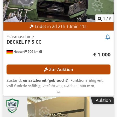
1
/
6
Endet in
2
d
21
h
13
min
8
s
Fräsmaschine
DECKEL
FP 5 CC
Hessen
506 km
€ 1.000
Zur Auktion
Zustand:
einsatzbereit (gebraucht)
, Funktionsfähigkeit:
voll funktionsfähig
, Verfahrweg X-Achse:
800 mm
,
Verfahrweg Y-Achse:
700 mm
, Verfahrweg Z-Achse:
550
mm
, Pinolenhub:
80 mm
, Gesamtgewicht:
3.900 kg
, Kein
Auktion
Mindestpreis - garantierter Verkauf zum höchsten Gebot!
TECHNISCHE DETAILS Verfahrweg X-Achse: 800 mm
Verfahrweg Y-Achse: 700 mm Verfahrweg Z-Achse: 550 mm