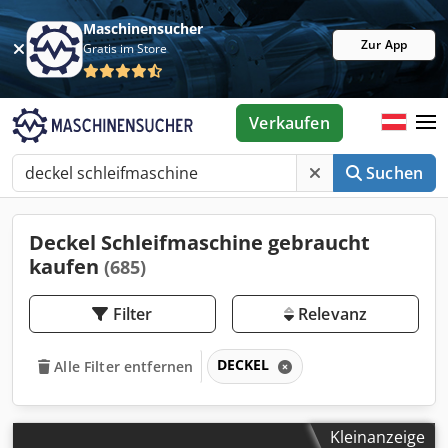
Maschinensucher
Zur App
Gratis im Store
Verkaufen
Suchen
Deckel Schleifmaschine gebraucht
kaufen
(685)
Filter
Relevanz
DECKEL
Alle Filter entfernen
Kleinanzeige