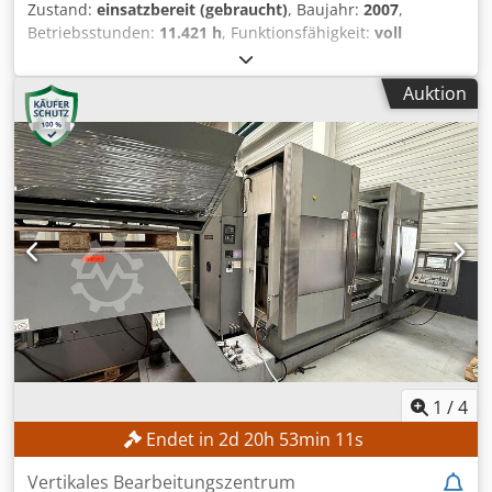
Zustand:
einsatzbereit (gebraucht)
, Baujahr:
2007
,
Betriebsstunden:
11.421 h
, Funktionsfähigkeit:
voll
funktionsfähig
, Maschinen-/Fahrzeugnummer:
29100009074
, Verfahrweg X-Achse:
640 mm
, Verfahrweg Y-
Auktion
Achse:
600 mm
, Verfahrweg Z-Achse:
500 mm
,
Werkstückdurchmesser (max.):
140 mm
, Spindeldrehzahl
(max.):
16.000 U/min
, Anzahl der Steckplätze im
Werkzeugmagazin:
30
, TECHNISCHE DETAILS Verfahrweg X-
Achse: 640 mm Verfahrweg Y-Achse: 600 mm Verfahrweg
Z-Achse: 500 mm Aufspannfläche Länge: 850 mm
Aufspannfläche Breite: 600 mm T-Nuten: DIN 650-14
Beschickungshöhe Oberkante Tisch: 850 mm
Tischbelastung max.: 600 kg Spindelhersteller: Franz
Kessler GmbH Drehzahl: 1.600 - 4.700 / 4.700 - 16.000
U/min Anzahl Magazinplätze: 30 Platzcodierung:
Festplatzcodierung Beladegewicht max.: 90 kg Span-zu-
Span-Zeit ohne Freifahrlogik t3/t2: 6,8 s Span-zu-Span-Zeit
ohne Freifahrlogik t1 (30): 7,9 s Span-zu-Span-Zeit mit
1
/
4
Freifahrlogik t3/t2: 8,3 s Span-zu-Span-Zeit mit
Endet in
2
d
20
h
53
min
8
s
Freifahrlogik t1 (30): 9,3 s WERKZEUGE UND
WERKZEUGMAGAZIN Durchmesser Standardwerkzeug
Vertikales Bearbeitungszentrum