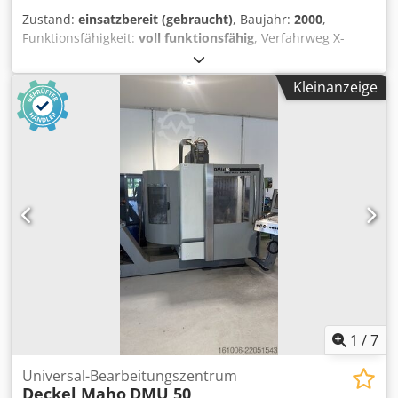
Motorspindel mit erhöhtem Drehmoment Direktes
Zustand:
einsatzbereit (gebraucht)
, Baujahr:
2000
,
Wegmesssystem in der Y- und Z-Achse Vorbereitung für
Funktionsfähigkeit:
voll funktionsfähig
, Verfahrweg X-
Messtaster 30-fach-Werkzeugwechsler Rotoclear
Achse:
800 mm
, Verfahrweg Y-Achse:
700 mm
, Verfahrweg
Produktionspaket 2 Innere Kühlmittelzufuhr durch die
Z-Achse:
600 mm
, Steuerungsmodell:
Heidenhain Mill
Spindel Kühlmittelanlage mit Papierbandfilter Blasluft
Kleinanzeige
Plus
, Spindeldrehzahl (max.):
18.000 U/min
, Vertikales
durch die Spindelmitte, über M-Funktion anwählbar
Bearbeitungszentrum mit neuwertiger Spindel (1.023
Späneförderer Dksdozqcucspfx Ak Uer Bettspülung
Betriebsstunden)! TECHNISCHE DETAILS Verfahrweg X-
Linearantrieb in der X-Achse Betriebsart 4 zur
Achse: 800 mm Verfahrweg Y-Achse: 700 mm Verfahrweg
Programmprüfung mit erweitertem manuellem Eingriff
Z-Achse: 600 mm Spindel Spindeldrehzahl: 18.000 U/min
Maschinendokumentation
Betriebsstunden der neuen Spindel: 1.023 h
Dksdpfxezqfvio Ak Uor Werkzeugaufnahme: HSK 63
MASCHINEN-DETAILS Innere Kühlschmierstoffzufuhr: 40
bar Steuerung Steuerungshersteller: Heidenhain
Steuerungsmodell: Mill Plus AUSSTATTUNG NC-Rundtisch
mit C-Achse NC-Schwenkkopf FD-Funktion
Palettenwechsler Infrarot-Messtaster zur
Werkstückvermessung Zusatzmagazin mit 120 Plätzen
1
/
7
Universal-Bearbeitungszentrum
Deckel Maho
DMU 50