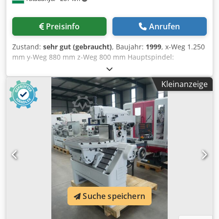
Preisinfo
Anrufen
Zustand:
sehr gut (gebraucht)
, Baujahr:
1999
, x-Weg 1.250
mm y-Weg 880 mm z-Weg 800 mm Hauptspindel:
Drehzahlbereich - Hauptspindel max. 12.000 min/-1
Dkedpsgypabofx Ak Uer Antriebsleistung - Hauptspindel 15
Kleinanzeige
/ 10 kW Tischaufspannfläche 1.500 x 1.050 mm Anzahl der
Werkzeugplätze 30 pos.
Suche speichern