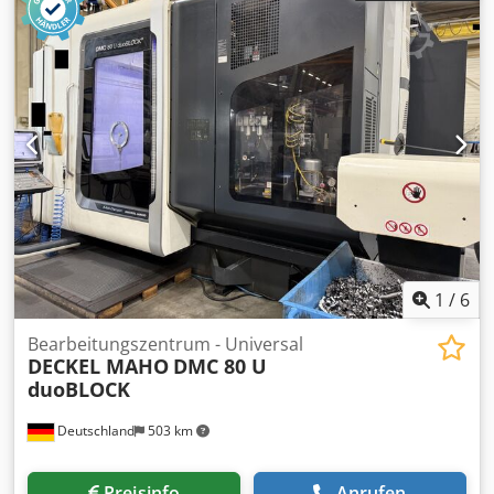
autom./manuell 380 / 400 mm Ausstattung: -
Normalzubehör - Winkeltisch 460 x 800 mm - Vertikal-
Fräskopf, verschiebbar, SK40/M16 - Hydr. Schraubstock -
Autom. Werkzeugspanner - Autom. Zentralschmierung -
Elektronisches Handrad - Maschinenleuchte - Spänewanne
Dkodjzrmkdjpfx Ak Uer - Schutzkabine -
Kühlmitteleinrichtung - div. Wzg.-Aufnahmen -
Dokumentation Zustand: betriebsbereit, kann unter Strom
vorgeführt werden
1
/
6
Bearbeitungszentrum - Universal
DECKEL MAHO
DMC 80 U
duoBLOCK
Deutschland
503 km
Preisinfo
Anrufen