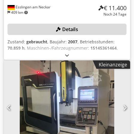
der 4- und 5-Achs-Kinematik Bandfilter -Gebrauchte
€ 11.400
Esslingen am Neckar
Werkzeugaufnahmen -Spülpistole
409 km
Noch 24 Tage
Details
Zustand:
gebraucht
, Baujahr:
2007
, Betriebsstunden:
70.859 h
, Maschinen-/Fahrzeugnummer:
15145361464
,
Verfahrwege (X/Y/Z): 3.600/920/820 mm, mit B-Achse und
integriertem NC-Tisch, Spindeldrehzahl max.: 18.000
Kleinanzeige
U/min., Werkzeugaufnahme HJSK-A63, 30-fach
Werkzeugwechsler, Pendelbearbeitung, Steuerung
SIEMENS Sinumerik 840 D Powerline, Späneförderer,
Emulsionsabscheider, Infrarot-Messtaster,
Bohremulsion/Schmierstoffe müssen vom Kunden
fachgerecht abgesaugt und entsorgt werden. Dedpfx
Akozqy Ume Uokr