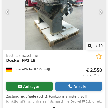
Magazinplätzen ( HSK 63) Vollschutzkabine mit
Schiebetüren und Innenbeleuchtung Dedpfx Akoy A Sf Ro
Uokr Elektronisches Handrad Betriebsart 3 + 4
Späneförderer Kühlmitteleinrichtung 3-Stück
Höhenverstellbare Maschinenschuhe Spindelölkühler
Schaltschrank Kühlgerät (Rittal) Betriebsanleitungen
1
/
10
Bettfräsmaschine
Deckel
FP2 LB
€ 2.550
Ubstadt-Weiher
476 km
VB zzgl. MwSt.
Anfragen
Anrufen
Zustand:
gut (gebraucht)
, Funktionsfähigkeit:
voll
funktionsfähig
, Universalfräsmaschine Deckel FP2Lb direkt
vom Abgeber Technische Daten: >> Maschinen- Nr.0793 >>