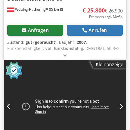
€ 25.800
Wölzing-Fischering
85 km
€ 26.900
Festpreis zzgl. MwSt.
Anfragen
Anrufen
Zustand:
gut (gebraucht)
, Baujahr:
2007
,
Funktionsfähigkeit:
voll funktionsfähig
, DMG DMU 50 3+2
Achsen SPINDEL überholt 01/2026 Steuerung Heidenhain
iTNC 530 Stunden : 11275h Programm x-Weg 500 mm y-
Kleinanzeige
Weg 450 mm z-Weg 400 mm Steuerung iTNC 530
Heidenhain Drehzahlbereich - Hauptspindel 20 - 10.000
min/-1 Werkzeugaufnahme SK 40 DIN 69871
Tischaufspannfläche 700 x 500 mm max. Tischbelastung
500 kg T-Nuten 7x 14 x 63 mm Anzahl der Werkzeugplätze
30 pos. max. Werkzeuggewicht 6 kg Eilgang 24 m/min
Vorschubkraft 4,5 kN Vorschubgeschwindigkeit 1 - 24.000
mm/min Gesamtleistungsbedarf 26 kVA Dkodpsza T A Dofx
Ak Ujr Maschinengewicht ca. 4,5 t Raumbedarf ca. 4,5 x 3,5
x 2,3 m Späneförderer Handrad Messtaster
Kühlmittelpistole sofort verfügbar