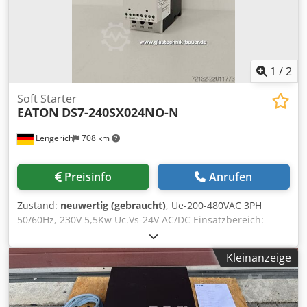
1
/
2
Soft Starter
EATON
DS7-240SX024NO-N
Lengerich
708 km
Preisinfo
Anrufen
Zustand:
neuwertig (gebraucht)
, Ue-200-480VAC 3PH
50/60Hz, 230V 5,5Kw Uc.Vs-24V AC/DC Einsatzbereich:
Maschinen Steuerung Breite: 45 mm Höhe: 150 mm
Dkjdpfxey U D N Ss Aqcjr Tiefe: 118 mm Gewicht: 459 g
Kleinanzeige
Zustand: neuwertig