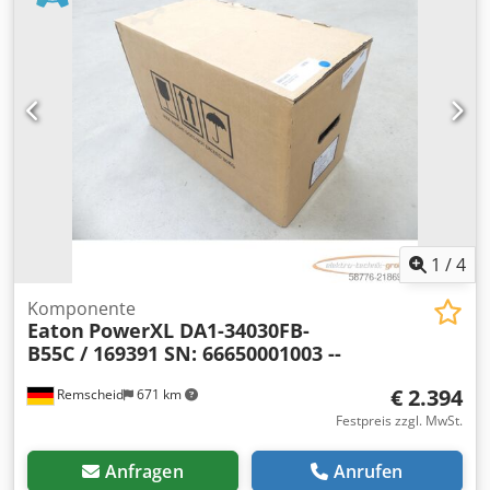
1
/
4
Komponente
Eaton
PowerXL DA1-34030FB-
B55C / 169391 SN: 66650001003 --
€ 2.394
Remscheid
671 km
Festpreis zzgl. MwSt.
Anfragen
Anrufen