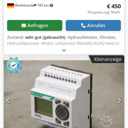
€ 450
Wiefelstede
785 km
Festpreis zzgl. MwSt.
Anfragen
Anrufen
Zustand:
sehr gut (gebraucht)
, Hydraulikmotor, Ölmotor,
Hydraulikpumpe -Motor: unbenutzt Dkedpfx Asctty Heqcsr
-Hydraulikmotor für: den Antrieb von Arbeitsbühnen der
Firma GSL (German Standard Lift) -Aufnahme Welle Konus:
Kleinanzeige
Ø 35 auf Ø 41 mm -Konus Länge: 62 mm -universell:
einsetzbar -Anzahl: 1x Motoren vorhanden -Preis: pro
Stück -Abmessungen: 360/150/H150 mm -Gewicht: 23 kg