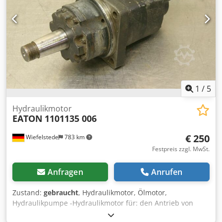
1
/
5
Hydraulikmotor
EATON
1101135 006
€ 250
Wiefelstede
783 km
Festpreis zzgl. MwSt.
Anfragen
Anrufen
Zustand:
gebraucht
, Hydraulikmotor, Ölmotor,
Hydraulikpumpe -Hydraulikmotor für: den Antrieb von
Arbeitsbühnen der Firma GSL (German Standard Lift) -