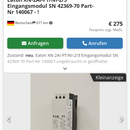
Eingangsmodul SN 42369-70 Part-
Nr 140067 - !
€ 275
Remscheid
671 km
Festpreis zzgl. MwSt.
Anfragen
Anrufen
Zustand:
neu
, Eaton XN-2AI-PT/NI-2/3 Eingangsmodul SN
42369-70 Part-Nr 140067,ungebraucht in geöffneter
Originalverpackung, 100% funktionsfähig, Lieferumfang
gem. Fotos Dkedpfjpnpl Rex Aqcjr
Kleinanzeige