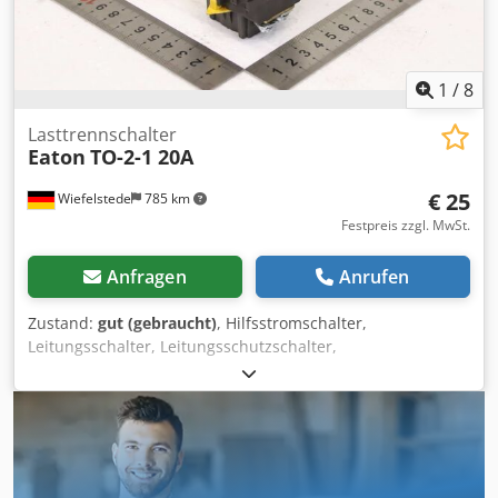
1
/
8
Lasttrennschalter
Eaton
TO-2-1 20A
€ 25
Wiefelstede
785 km
Festpreis zzgl. MwSt.
Anfragen
Anrufen
Zustand:
gut (gebraucht)
, Hilfsstromschalter,
Leitungsschalter, Leitungsschutzschalter,
Lasttrennschalter, Lasttrenner, Leistungsschalter,
Leistungstrenner, Hilfsschalter, Hauptschalter,
Trennschalter, Sicherungslasttrenner -Hersteller: Eaton,
NH-Sicherungslasttrenner 20 A -Typ: TO-2-1 -Anzahl: 7x
Lasttrennschalter vorhanden -Preis: pro Stück -
Abmessungen: 65/65/H110 mm -Gewicht: 0,2 kg/St.