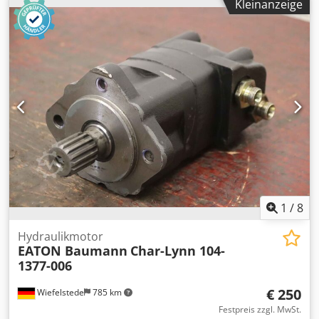
Kleinanzeige
-universell einsetzbar -Anzahl: 11x Motoren vorhanden -
Preis: pro Stück -Abmessungen: 175/170 mm -Gewicht: 6,5
kg/Stück
1
/
8
Hydraulikmotor
EATON Baumann
Char-Lynn 104-
1377-006
€ 250
Wiefelstede
785 km
Festpreis zzgl. MwSt.