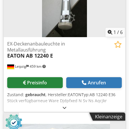
1
/
6
EX-Deckenanbauleuchte in
Metallausführung
EATON
AB 12240 E
Leipzig
459 km
Preisinfo
Anrufen
Zustand:
gebraucht
, Hersteller:EATONTyp:AB 12240 E36
Stück verfügbarneue Ware Djdpfxed N Sv Ns Aqcjkr
Kleinanzeige