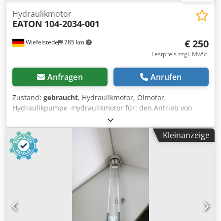
Hydraulikmotor
EATON
104-2034-001
€ 250
Wiefelstede
785 km
Festpreis zzgl. MwSt.
Anfragen
Anrufen
Zustand:
gebraucht
, Hydraulikmotor, Ölmotor,
Hydraulikpumpe -Hydraulikmotor für: den Antrieb von
Arbeitsbühnen der Firma GSL (German Standard Lift) -
Aufnahme Welle verzahnt: Ø 25 mm -Länge: 25 mm -
Kleinanzeige
universell einsetzbar -Anzahl: 2x Motoren vorhanden -
Preis: pro Stück -Abmessungen: 290/160/H160 mm -
Gewicht: 13,5 kg Dkedpectty Ajfx Aqcer