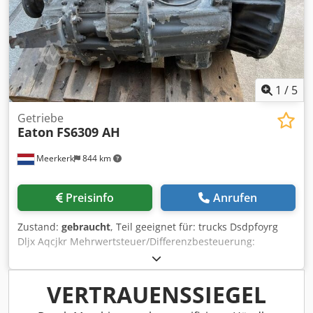
1
/
5
Getriebe
Eaton
FS6309 AH
Meerkerk
844 km
Preisinfo
Anrufen
Zustand:
gebraucht
, Teil geeignet für: trucks Dsdpfoyrg
Dljx Aqcjkr Mehrwertsteuer/Differenzbesteuerung:
Mehrwertsteuer abzugsfähig Typennummer: 1406075
VERTRAUENSSIEGEL