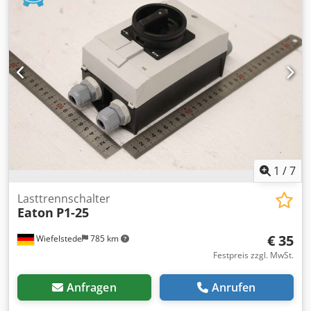
Drehantrieb mit: Verlängerung Dkjdpfofkzbhex Aqcsr -
Preis: pro Stück -Anzahl: 2 Stück -Abmessungen:
460/185/H525 mm -Gewicht: 11,5 kg/Stück
1
/
7
Lasttrennschalter
Eaton
P1-25
€ 35
Wiefelstede
785 km
Festpreis zzgl. MwSt.
Anfragen
Anrufen