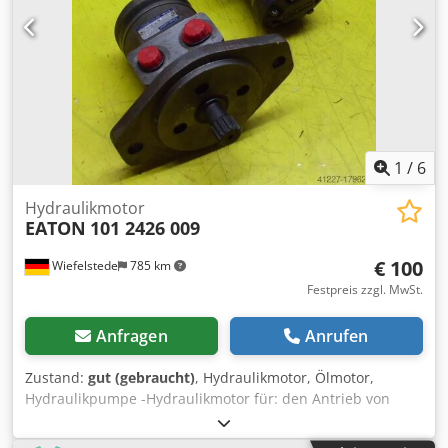
1
/
6
Hydraulikmotor
EATON
101 2426 009
€ 100
Wiefelstede
785 km
Festpreis zzgl. MwSt.
Anfragen
Anrufen
Zustand:
gut (gebraucht)
, Hydraulikmotor, Ölmotor,
Hydraulikpumpe -Hydraulikmotor für: den Antrieb von
Arbeitsbühnen der Firma GSL (German Standard Lift) -
Antriebswelle: Ø 22 mm verzahnt Dkodpsb A Id Asfx Aqcsr