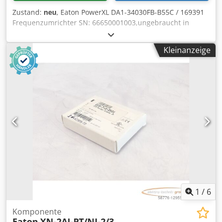
Zustand:
neu
, Eaton PowerXL DA1-34030FB-B55C / 169391
Frequenzumrichter SN: 66650001003,ungebraucht in
geöffneter Originalverpackung, 100% funktionsfähig,
Lieferumfang gem. Fotos Dkedpjy Np Rdsfx Aqcjr
Kleinanzeige
1
/
6
Komponente
Eaton
XN-2AI-PT/NI-2/3