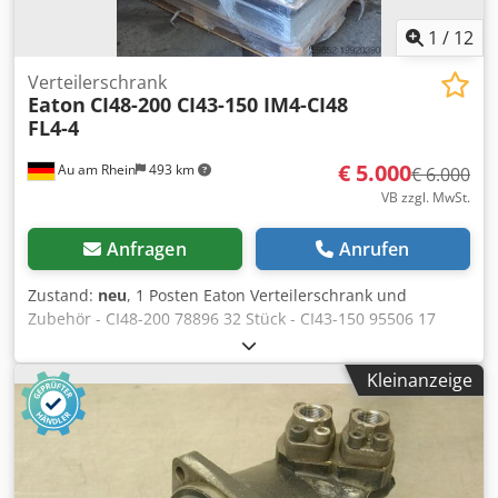
1
/
12
Verteilerschrank
Eaton
CI48-200 CI43-150 IM4-CI48
FL4-4
€ 5.000
Au am Rhein
493 km
€ 6.000
VB zzgl. MwSt.
Anfragen
Anrufen
Zustand:
neu
, 1 Posten Eaton Verteilerschrank und
Zubehör - CI48-200 78896 32 Stück - CI43-150 95506 17
Stück Dkedpfxow U Suho Aqcer - IM4-CI48 093200 4 Stück -
FL4-4 19609 8 Stück - 3 Paletten , gegen Aufpreis Versand
Kleinanzeige
möglich