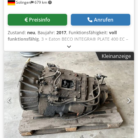
Solingen
679 km
oder bei Stromschwankungen (ΔI) Burn-Funktionsmodus
ohne Erkennung der Stromstärke Megohmmeter 200 GΩ,
Prüfspannung von 20 VDC bis 1000 VDC Optional: 2TΩ-
Preisinfo
Anrufen
Reihe PE-Messung bei 32A - 8VAC, Messung 0 ... 1Ω
Optional: Messstrom 50A Programmierbare Testrampen
Zustand:
neu
, Baujahr:
2017
, Funktionsfähigkeit:
voll
Anstieg, Hold, Abfall Mehrfachrampenmodus, bis zu 7
funktionsfähig
, 3 × Eaton BECO INTEGRA® PLATE 400 EC –
Stufen TFT-Touchscreen 7”, 16 Millionen Farben, zur
Hermetisch geschlossene Schichtenfilteranlagen (2017,
Programmierung sowie zur Anzeige der laufenden
unbenutzt) Fabrikneu, nie im Produktionsbetrieb –
Prüfungen und der Ergebnisse Integrierte ARM-Dual Core
Kleinanzeige
lediglich FAT/SAT mit Wasser. CE-gekennzeichnet, GMP- &
Control & Nand 3D Technologie für optimale Genauigkeit,
FDA-konform. FAT- und SAT-Dokumentation vollständig
Stabilität und Wiederholbarkeit Integrierte DSP
vorhanden. Sofort verfügbar, Einzel- oder Gesamtverkauf
ermöglichen höhere Testgeschwindigkeiten Großer
möglich. Modell & Ausführung: Hermetisch geschlossenes
interner Speicher zur Speicherung der Konfigurationen
Tiefenfiltersystem (Filterpresse) mit Außenkammer &
und Testergebnisse Entspricht komplett der Norm IEC
umlaufender Profildichtung Edelstahl-Ausführung (AISI
61010-2-034 (Sicherheitsbestimmungen für Prüf- und
316L / 1.4404, teils 1.4435), hochglanzpolierte
Messgeräte zur Isolationswiderstandsmessung und
produktberührende Flächen CIP- & SIP-fähig, sterile
Prüfausrüstungen für die Spannungsfestigkeit) Ein
Ausführung mit BIOCONNECT-Flanschverbindungen
Versand ist nach Rücksprache möglich. #8312-1
(NEUMO) Format: 377 × 400 mm Schichten (0,12 m² pro
Schicht) Hydraulischer Anpressmechanismus mit 4-stufiger
Steuerung für Reinigung, Sterilisation, Filtration & Öffnen
Technische Hauptdaten: Max. Betriebsdruck: 6 bar | Max.