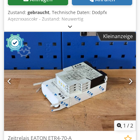
Zustand:
gebraucht
, Technische Daten: Dodpfx
Aqezrxxascokr - Zustand: Neuwertig
Kleinanzeige
1
/
2
Zeitrelais EATON ETR4-70-A