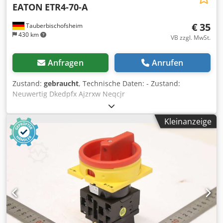
EATON
ETR4-70-A
€ 35
Tauberbischofsheim
430 km
VB zzgl. MwSt.
Anfragen
Anrufen
Zustand:
gebraucht
, Technische Daten: - Zustand:
Neuwertig Dkedpfx Ajzrxw Neqcjr
Kleinanzeige