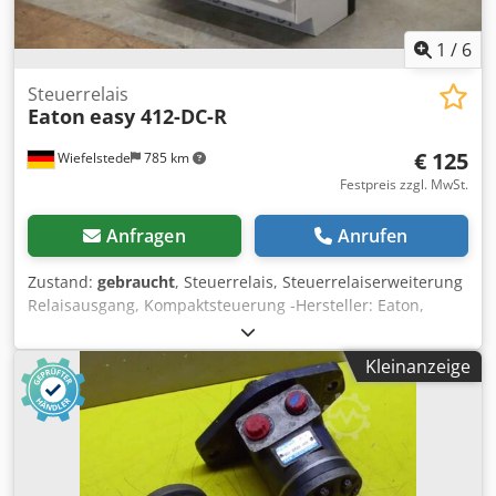
1
/
6
Steuerrelais
Eaton
easy 412-DC-R
€ 125
Wiefelstede
785 km
Festpreis zzgl. MwSt.
Anfragen
Anrufen
Zustand:
gebraucht
, Steuerrelais, Steuerrelaiserweiterung
Relaisausgang, Kompaktsteuerung -Hersteller: Eaton,
Steuerrelais Kompaktsteuerung Dedpsltrgrefx Aqcekr -Typ:
easy 412-DC-R -Anzahl: 1x Relais vorhanden -Preis: pro
Kleinanzeige
Stück -Abmessung: 90/70/60 mm -Gewicht: 0,2 kg/St.