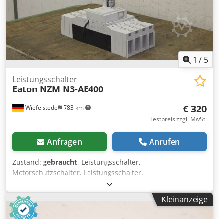
1
/
5
Leistungsschalter
Eaton
NZM N3-AE400
€ 320
Wiefelstede
783 km
Festpreis zzgl. MwSt.
Anfragen
Anrufen
Zustand:
gebraucht
, Leistungsschalter,
Motorschutzschalter, Leistungsschalter,
Leistungstrennschalter, Niederspannungsnetze,
Leistungsschalter für Trafo-, Generator- und
Kleinanzeige
Anlagenschutz, Lasttrennschalter -Eaton:
Lasttrennschalter/Drehgriff NZM N3-AE400/NZM XDV -