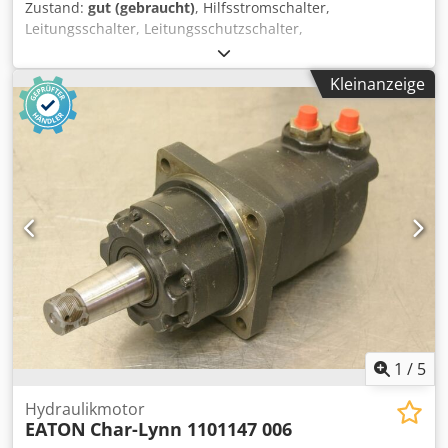
Zustand:
gut (gebraucht)
, Hilfsstromschalter,
Leitungsschalter, Leitungsschutzschalter,
Lasttrennschalter, Lasttrenner, Motorschutzschalter,
Leistungsschalter, Leistungstrenner, Hilfsschalter,
Kleinanzeige
Hauptschalter, Ein-Ausschalter, Nockenschalter Dkedpfex
Hfw Ijx Aqcsr -Hersteller: Eaton, Lasttrennschalter EIN-AUS-
Schalter mit Gehäuse -Typ: P1-25 -Anzahl: 42x
Hauptschalter vorhanden -Preis: pro Stück -Abmessungen:
230/100/H115 mm -Gewicht: 0,5 kg/St.
1
/
5
Hydraulikmotor
EATON
Char-Lynn 1101147 006