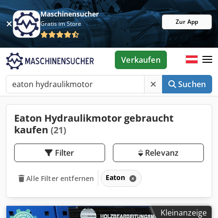
Maschinensucher
Zur App
Gratis im Store
Verkaufen
Suchen
Eaton Hydraulikmotor gebraucht
kaufen
(21)
Filter
Relevanz
Eaton
Alle Filter entfernen
Kleinanzeige