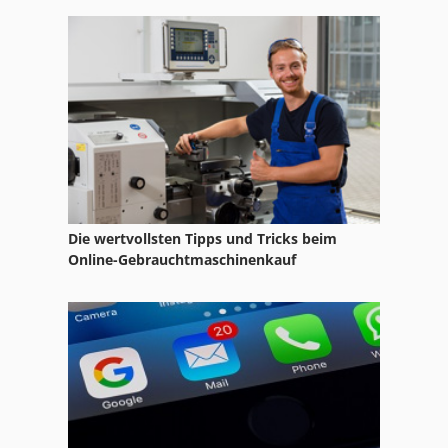
Elektromotor 2800 U Min
Elektromotor 380V 4Kw
Elektromotor 5 5 Kw 1450
Elektromotor 5 5Kw 1450
Elektromotoren
Hanning Elektromotor
Die wertvollsten Tipps und Tricks beim
Hydraulik
Online-Gebrauchtmaschinenkauf
Hydraulikmotor
Hydraulikmotor Danfoss
Hydraulikpumpe
Hydraulische Pumpe