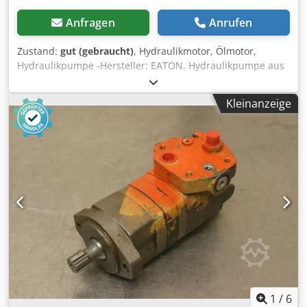
Anfragen
Anrufen
Zustand:
gut (gebraucht)
, Hydraulikmotor, Ölmotor,
Hydraulikpumpe -Hersteller: EATON, Hydraulikpumpe aus
Elektro-Stapler Baumann EVS 25/14 -Typ: Char-Lynn 104-
1377-006 -Welle: Ø 31 x 35 mm Dsdpfx Ajww Atzoqcjkr -
Kleinanzeige
Anzahl: 2x Hydraulikmotor vorhanden -Preis: pro Stück -
Abmessungen: 245/140/120 mm -Gewicht: 10,5 kg/St.
1
/
6