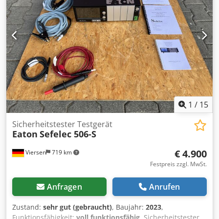
1
/
15
Sicherheitstester Testgerät
Eaton
Sefelec 506-S
€ 4.900
Viersen
719 km
Festpreis zzgl. MwSt.
Anfragen
Anrufen
Zustand:
sehr gut (gebraucht)
, Baujahr:
2023
,
Funktionsfähigkeit:
voll funktionsfähig
, Sicherheitstester