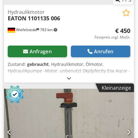
Hydraulikmotor
EATON
1101135 006
€ 450
Wiefelstede
783 km
Festpreis zzgl. MwSt.
Anfragen
Anrufen
Zustand:
gebraucht
, Hydraulikmotor, Ölmotor,
Hydraulikpumpe -Motor: unbenutzt Dkjdpfectty Eox Aqcor -
Hydraulikmotor für: den Antrieb von Arbeitsbühnen der
Firma GSL (German Standard Lift) -Aufnahme Welle Konus:
Kleinanzeige
Ø 35 auf Ø 41 mm -Konus Länge: 60 mm -universell:
einsetzbar -Anzahl: 3x Motoren vorhanden -Preis: pro
Stück -Abmessungen: 340/145/H145 mm -Gewicht: 20 kg