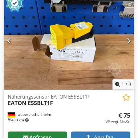
1
/
3
Näherungssensor EATON E55BLT1F
EATON
E55BLT1F
€ 75
Tauberbischofsheim
430 km
VB zzgl. MwSt.
Anfragen
Anrufen