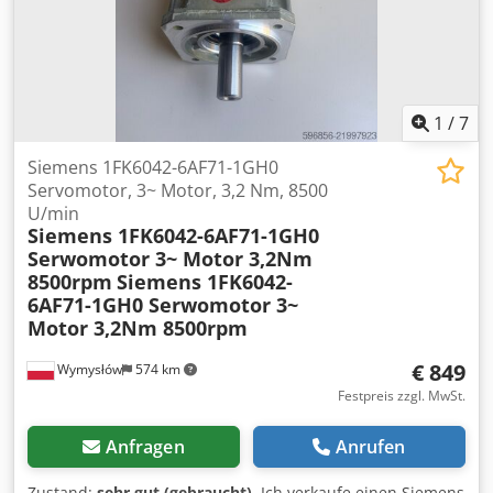
1
/
7
Siemens 1FK6042-6AF71-1GH0
Servomotor, 3~ Motor, 3,2 Nm, 8500
U/min
Siemens 1FK6042-6AF71-1GH0
Serwomotor 3~ Motor 3,2Nm
8500rpm
Siemens 1FK6042-
6AF71-1GH0 Serwomotor 3~
Motor 3,2Nm 8500rpm
€ 849
Wymysłów
574 km
Festpreis zzgl. MwSt.
Anfragen
Anrufen
Zustand:
sehr gut (gebraucht)
, Ich verkaufe einen Siemens