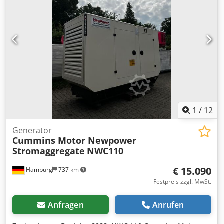
Phasig Spannung: 400/230 V RPM : 1500 U/min.
Abmessungen (LxBxH): 3960x 1356 x 2167mm Gewicht:
3200 Kg Netzüberwachung, Schallgedämmt Versand: - Ein
weltweiter Transport ist gegen Aufpreis möglich - Um
einen exakten Frachtpreis nennen zu können senden Sie
uns bitte eine Anfrage mit Ihren Daten und Ihrer
vollständigen Adresse
1
/
12
Generator
Cummins Motor Newpower
Stromaggregate
NWC110
€ 15.090
Hamburg
737 km
Festpreis zzgl. MwSt.
Anfragen
Anrufen