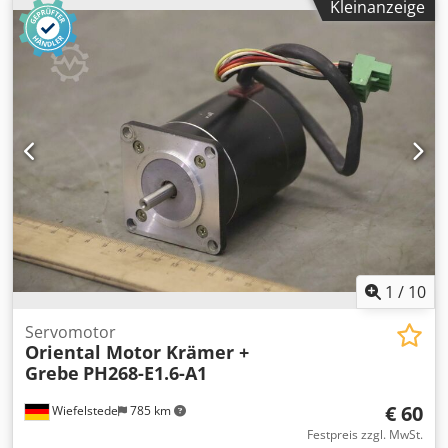
Kleinanzeige
Welle: Ø 5 x 18 mm -Abmessung: 67/42/H42 mm -Gewicht:
0,3 kg
1
/
10
Servomotor
Oriental Motor Krämer +
Grebe
PH268-E1.6-A1
€ 60
Wiefelstede
785 km
Festpreis zzgl. MwSt.