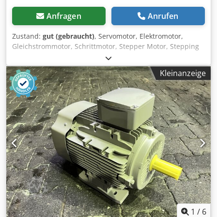
Anfragen
Anrufen
Zustand:
gut (gebraucht)
, Servomotor, Elektromotor,
Gleichstrommotor, Schrittmotor, Stepper Motor, Stepping
Motor -Hersteller: Oriental Motor, Vexta Servomotor
Schrittmotor aus Vakuumverpackungsanlage Tiromat
Kleinanzeige
3000/430 -Typ PH268-E1.6-A1 -Welle: Ø 6 x 20 mm -Anzahl:
3x Schrittmotoren vorhanden Chodpfshwgdxjx Aa Eea -
Preis: pro Stück -Abmessungen: 97/57/H57 mm -Gewicht:
0,2 kg/St.
1
/
6