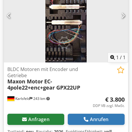
1
/
1
BLDC Motoren mit Encoder und
Getriebe
Maxon Motor
EC-
4pole22+enc+gear GPX22UP
€ 3.800
Karlsfeld
243 km
DDP VB zzgl. MwSt.
Anfragen
Anrufen
Zustand:
neu
, Baujahr:
2026
, Funktionsfähigkeit:
voll