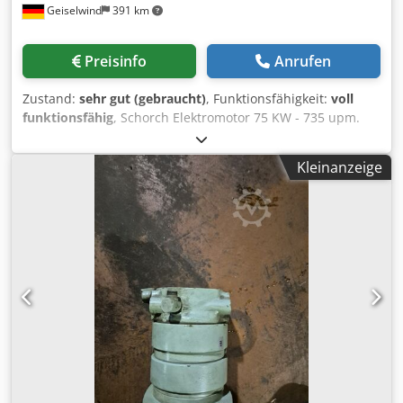
Geiselwind
391 km
Preisinfo
Anrufen
Zustand:
sehr gut (gebraucht)
, Funktionsfähigkeit:
voll
funktionsfähig
, Schorch Elektromotor 75 KW - 735 upm.
Chodpfx Aoxvpqboa Eoa Für Gatterantrieb direkt. Mit
verstärkter Lagerung. Mit Riemenscheibe 400 mm
Kleinanzeige
Durchmesser.