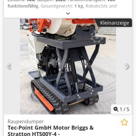
funktionsfähig
, Gesamtgewicht:
1 kg
, Roboticists and
space companies look here: I am selling TWO Maxon Motor
precision drives that are of the EC-4pole22 brushless DC
Kleinanzeige
motor series. They are space-rated development units and
completely unused. It's actually two completely assembled
actuators consisting of motor+GPX22UP gearbox+rotary
encoder. Codpfx Aaozi Elzj Eoha
1
/
5
Raupendumper
Tec-Point GmbH Motor Briggs &
Stratton
HT500Y-4 -