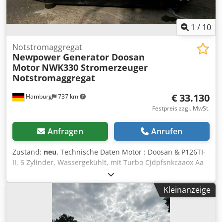
1
/
10
Notstromaggregat
Newpower Generator Doosan
Motor
NWK330 Stromerzeuger
Notstromaggregat
€ 33.130
Hamburg
737 km
Festpreis zzgl. MwSt.
Anfragen
Anrufen
Zustand:
neu
, Technische Daten Motor : Doosan & P126TI-
II, 6 Zylinder, Wassergekühlt, mit Turbo Cjdpfsnkcaaox Aa
Esha Generator: Newpower NW/N 330 Dauerleistung: 240
kW / 300 kVA Maximalleistung: 264 kW / 330 kVA
Kleinanzeige
Kontrollsystem: Deep Sea DSE 7320 Anschluss: Direkt-
Anschluss (optionale Leistungsschalter, Steckdosen,
automatischer Transfer-Schalter.) Frequenz : 50 Hz & 3-