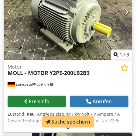
1
/
9
Motor
MOLL - MOTOR
Y2PE-200LB2B3
Ennepetal
669 km
Preisinfo
Anrufen
Zustand:
neu
, Antriebsleistung / kW Volt / V Ampere / A
Gesamtleistungsbedarf 42,5 kW MOLL-Motor Typ: Y2PE-
Suche speichern
200LB2B3 / ML2001011997 V: 400/690 Cedpfxsy Spxao Aa
Eoha A: 64,0 / 37,1 / 64,4 Rpm: 2970 / 3564 Gesamtleistung: