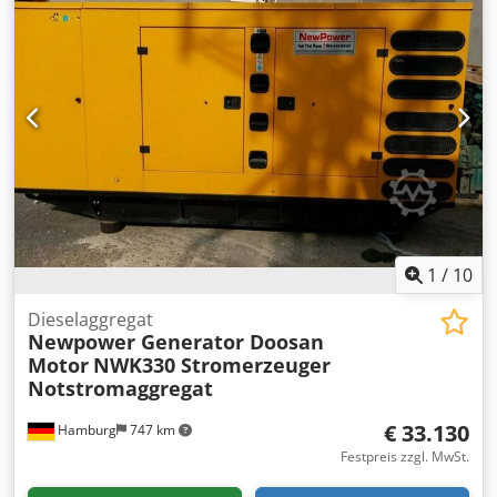
132 kW / 165 kVA Anschluss: Leistungsschalter, (optionale
Steckdosen, optionale automatischer Transfer-Schalter..)
Frequenz : 50 Hz Spannung: 400/230 V RPM : 1500 U/min.
Dieseltank: 8-10 Betriebsstunden Abmessungen (LxBxH):
3100x 1100 x 1745mm Gewicht: 16700 Kg
Netzüberwachung, Schallgedämmt zusätzliche Kosten;
Automatischer Transfer-Schalter: € 980 Versand: - Ein
weltweiter Transport inkl. Entladung ist gegen Aufpreis
möglich - Um einen exakten Frachtpreis nennen zu können
senden Sie mir bitte eine Anfrage mit Ihren Daten und
Ihrer
1
/
10
Dieselaggregat
Newpower Generator Doosan
Motor
NWK330 Stromerzeuger
Notstromaggregat
€ 33.130
Hamburg
747 km
Festpreis zzgl. MwSt.