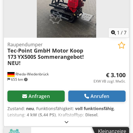
Last l/h 3,4 Netzüberwachung, Schallgedämmt Sofort
einsatzbereit. zusätzliche Kosten; Automatischer Transfer-
Schalter: € 500
1
/
7
Raupendumper
Tec-Point GmbH Motor Koop
173
YX500S Sommerangebot!
NEU!
€ 3.100
Rheda-Wiedenbrück
655 km
EXW VB zzgl. MwSt.
Anfragen
Anrufen
Zustand:
neu
, Funktionsfähigkeit:
voll funktionsfähig
,
Leistung:
4 kW (5,44 PS)
, Kraftstofftyp:
Diesel
,
Gesamtgewicht:
550 kg
, maximales Ladegewicht:
500 kg
,
Kettenzustand:
100 %
, Baujahr:
2025
, Ausstattung:
Kleinanzeige