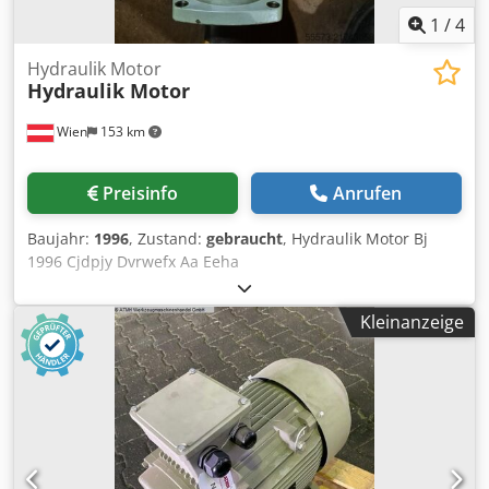
1
/
4
Hydraulik Motor
Hydraulik Motor
Wien
153 km
Preisinfo
Anrufen
Baujahr:
1996
, Zustand:
gebraucht
, Hydraulik Motor Bj
1996 Cjdpjy Dvrwefx Aa Eeha
Kleinanzeige