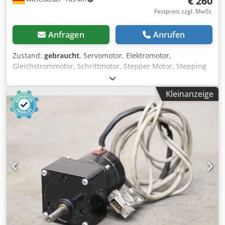
€ 260
Festpreis zzgl. MwSt.
Anfragen
Anrufen
Zustand:
gebraucht
, Servomotor, Elektromotor,
Gleichstrommotor, Schrittmotor, Stepper Motor, Stepping
Motor -Hersteller: Oriental Motor, Vexta Stepping Motor
Schrittmotor unbenutztt OVP -Typ PK268-02B -Welle: Ø 6 x
Kleinanzeige
18 mm Chsdpfom Ui Idox Aa Esa -Abmessung Karton:
140/80/H70 mm -Gewicht: 1,1 kg/St.