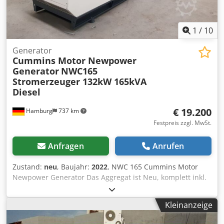
1
/
10
Generator
Cummins Motor Newpower
Generator
NWC165
Stromerzeuger 132kW 165kVA
Diesel
€ 19.200
Hamburg
737 km
Festpreis zzgl. MwSt.
Anfragen
Anrufen
Zustand:
neu
, Baujahr:
2022
, NWC 165 Cummins Motor
Newpower Generator Das Aggregat ist Neu, komplett inkl.
Steuerung, Dieseltank, Auspuff und Batterien. Cedpfjh U
Nyrex Aa Esha Technische Daten Motor : Cummins
Kleinanzeige
6BTAA5.9-G12, 6 Zylinder, Wassergekühlt Generator: Leroy
Sommer Dauerleistung: 120 kW / 150 kVA Maximalleistung: