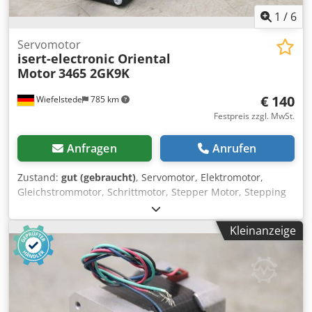
1
/
6
Servomotor
isert-electronic Oriental
Motor
3465 2GK9K
€ 140
Wiefelstede
785 km
Festpreis zzgl. MwSt.
Anfragen
Anrufen
Zustand:
gut (gebraucht)
, Servomotor, Elektromotor,
Gleichstrommotor, Schrittmotor, Stepper Motor, Stepping
Motor, Zweiphasen- Schrittmotor Chedsq Adpispfx Aa Eja -
Hersteller: isert-electronic: Zweiphasen- Schrittmotor 1.8° -
Kleinanzeige
Getriebe: 3465 A2411-9212-A2 -Motor: Oriental Motor Typ
2GK9K -Welle: Ø 8 x 27 mm -Anzahl: 6x Schrittmotor
vorhanden -Preis: pro Stück -Abmessung: 135/60/H60 mm -
Gewicht: 0,9 kg/St.