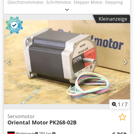
Gleichstrommotor, Schrittmotor, Stepper Motor, Stepping
Motor Cjdpfx Aajff Aqze Eoha -Motor kommt: von einer
Weisser Heilbronn Typ 29 CNC Drehmaschine -Drehzahl:
Kleinanzeige
2000 U/min -Leistung: kW -Bauform: B5 -Durchmesser
Welle: Ø 30 mm -Anzahl: 1 Stück vorhanden -
Abmessungen: -Gewicht: 20 kg
1
/
7
Servomotor
Oriental Motor
PK268-02B
Wiefelstede
785 km