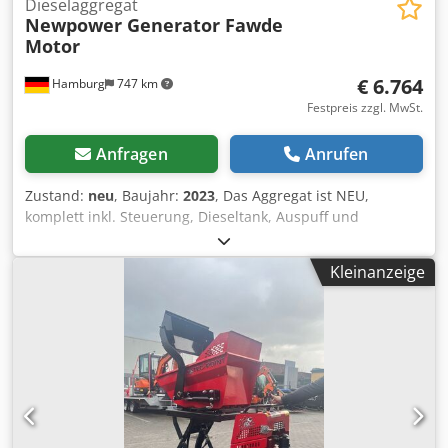
Dieselaggregat
Newpower Generator Fawde
Motor
€ 6.764
Hamburg
747 km
Festpreis zzgl. MwSt.
Anfragen
Anrufen
Zustand:
neu
, Baujahr:
2023
, Das Aggregat ist NEU,
komplett inkl. Steuerung, Dieseltank, Auspuff und
Batterien. Alles was für die Inbetriebnahme benötigt wird
ist dabei. (ohne Kraftstoff) Verfügbar auf Lager Technische
Kleinanzeige
Daten Motor : Fawde Kraft Serie 4DW92-35D, 4 Zylinder
Generator: Newpower NW/N32 Dauerleistung: 24 kW / 30
kVA Cjdpoh R Tt Ajfx Aa Ejha Maximalleistung: 26 kW / 33
kVA Wassergekühlt Anschluss:1x5Polig 32A -, 1x3P 16A -,
Leistungsschalter, optionale automatischer Transfer-
Schalter.). Frequenz : 50 Hz Spannung: 400/230 V RPM :
1500 U/min. Steuerung: Comap AMF8 Baujahr: 2021
Abmessungen (LxBxH): 2000x 930 x 1250mm Gewicht: 930
Kg Dieseltank: 95 L 100% Last l/h 7,3 75% Last l/h 5,1 50%