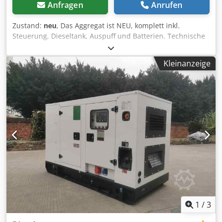
Anfragen
Anrufen
Zustand:
neu
, Das Aggregat ist NEU, komplett inkl.
Steuerung, Dieseltank, Auspuff und Batterien. Technische
Daten Motor : Doosan & P126TI-II, 6 Zylinder,
Wassergekühlt, mit Turbo Generator: Newpower NW/N 330
Kleinanzeige
Dauerleistung: 240 kW / 300 kVA Maximalleistung: 264 kW /
330 kVA Kontrollsystem: Deep Sea DSE 7320 Anschluss:
Direkt-Anschluss (optionale Leistungsschalter, Steckdosen,
automatischer Transfer-Schalter.) Frequenz : 50 Hz & 3-
Phasig Spannung: 400/230 V RPM : 1500 U/min.
Abmessungen (LxBxH): 3960x 1356 x 2167mm Gewicht:
3200 Kg Netzüberwachung, Schallgedämmt Csdpoilfltofx
Aa Eeha Versand: - Ein weltweiter Transport ist gegen
Aufpreis möglich - Um einen exakten Frachtpreis nennen
zu können senden Sie uns bitte eine Anfrage mit Ihren
Daten und Ihrer vollständigen Adresse
1
/
3