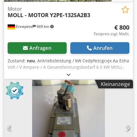
Motor
MOLL - MOTOR
Y2PE-132SA2B3
€ 800
Ennepetal
669 km
Festpreis zzgl. MwSt.
Anfragen
Anrufen
Zustand:
neu
, Antriebsleistung / kW Cedpfezcgcvjx Aa Esha
Volt / V Ampere / A Gesamtleistungsbedarf 6.5 kW MOLL-
Motor Typ: Y2PE-132SA2B3 / ML2003021688 V: 400/690
Rpm: 2910 / 3492 Gesamtleistung: 6.3kW Gewicht: 45kg
Kleinanzeige
Zustand: NEU