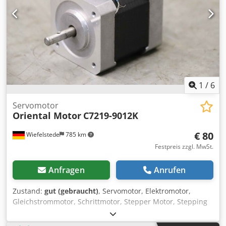
1
/
6
Servomotor
Oriental Motor
C7219-9012K
€ 80
Wiefelstede
785 km
Festpreis zzgl. MwSt.
Anfragen
Anrufen
Zustand:
gut (gebraucht)
, Servomotor, Elektromotor,
Gleichstrommotor, Schrittmotor, Stepper Motor, Stepping
Motor -Hersteller: Oriental Motor, Vexta Stepping Motor
Schrittmotor Cjdpfxeq Dr Sce Aa Eeha -Typ C7219-9012K -