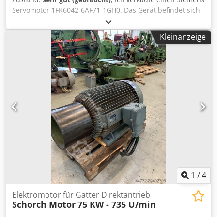
Servomotor 1FK6042-6AF71-1GH0. Das Gerät befindet sich
in sehr gutem optischen und technischen Zustand. Es
stammt aus der Demontage einer funktionsfähigen
Kleinanzeige
Industriemaschine. Der Motor läuft ruhig, die Welle hat
kein Spiel. Normale Gebrauchsspuren sind sichtbar.
Technische Daten: Hersteller: Siemens Modell: 1FK6042-
6AF71-1GH0 Typ: 3-Phasen-Servomotor Drehmoment M0:
3,2 Nm Nennmoment MN: 2,3 Nm Strom I0: 2,8 A
Nennstrom IN: 2,2 A Maximale Drehzahl: 8500 U/min
Nenndrehzahl: 3000 U/min Encoder: A-32 Bremse: 24VDC
13,4W Schutzart: IP64 Made in Germany Zustand:
Gebraucht Voll funktionsfähig Chjdpfx Aoy Umndsa Esa
Normale Gebrauchsspuren Zustand wie auf den Fotos
ersichtlich Im Lieferumfang: Siemens Servomotor
1
/
4
Elektromotor für Gatter Direktantrieb
Schorch Motor
75 KW - 735 U/min