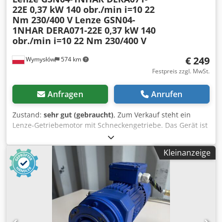
22E 0,37 kW 140 obr./min i=10 22
Nm 230/400 V
Lenze GSN04-
1NHAR DERA071-22E 0,37 kW 140
obr./min i=10 22 Nm 230/400 V
€ 249
Wymysłów
574 km
Festpreis zzgl. MwSt.
Anfragen
Anrufen
Zustand:
sehr gut (gebraucht)
, Zum Verkauf steht ein
Lenze-Getriebemotor mit Schneckengetriebe. Das Gerät ist
zu 100 % funktionsfähig, getestet und einsatzbereit. Der
technische Zustand ist sehr gut, es sind lediglich normale
Kleinanzeige
Gebrauchsspuren erkennbar, die auf den Betrieb
zurückzuführen sind. Ideal geeignet für den Antrieb von
Förderbändern, Dosieranlagen, Industrieanlagen,
Rührwerken und anderen Geräten, die einen
zuverlässigen Antrieb mit hohem Drehmoment benötigen.
Technische Daten: Hersteller: Lenze Motortyp: DERA 071-
22E Getriebetyp: GSN04-1NHAR Leistung: 0,37 kW (50 Hz)