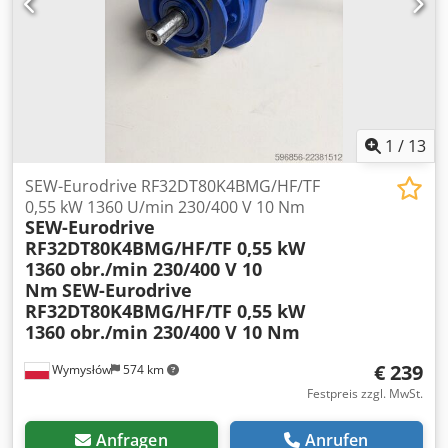
Spannung: 3×230/400 V Frequenz: 50 Hz Motordrehzahl:
1400 U/min Ausgangsdrehzahl: 140 U/min
Übersetzungsverhältnis: i = 10 Drehmoment: 22 Nm
Schutzart: IP55 Isolationsklasse: F Dkedpfxoznb Ivj Aiwsr
Hersteller: Lenze, Österreich Zustand: 100 %
funktionsfähig – getestet. Normale Gebrauchsspuren. Wird
genau in dem Zustand verkauft, wie auf den Bildern zu
1
/
13
sehen.
SEW-Eurodrive RF32DT80K4BMG/HF/TF
0,55 kW 1360 U/min 230/400 V 10 Nm
SEW-Eurodrive
RF32DT80K4BMG/HF/TF 0,55 kW
1360 obr./min 230/400 V 10
Nm
SEW-Eurodrive
RF32DT80K4BMG/HF/TF 0,55 kW
1360 obr./min 230/400 V 10 Nm
€ 239
Wymysłów
574 km
Festpreis zzgl. MwSt.
Anfragen
Anrufen