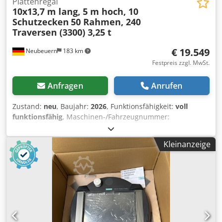
Plattenregal
10x13,7 m lang, 5 m hoch, 10
Schutzecken
50 Rahmen, 240
Traversen (3300) 3,25 t
€ 19.549
Neubeuern
183 km
Festpreis zzgl. MwSt.
Anfragen
Anrufen
Zustand:
neu
, Baujahr:
2026
, Funktionsfähigkeit:
voll
funktionsfähig
, Maschinen-/Fahrzeugnummer:
EAN0729389556525
, Tragfähigkeit pro Lagerabschnitt:
3.250 kg
, Gesamtlänge:
137.000 mm
, Belastung pro
Kleinanzeige
Fachwerkträgerpaar (max.):
3.250 kg
, Anzahl der
Regalreihen:
10
, Rahmenhöhe:
5.000 mm
, Lichte Weite:
3.300 mm
, Rahmenbreite:
1.100 mm
, Regalhöhe:
5.000
mm
, Regallänge:
137.000 mm
, Trägerlänge:
3.300 mm
, 2
Einzel-Reihen Palettenregale + 4 Doppel-Reihen
Palettenregale je 13,7 m Länge, 5 m hoch, 1,1 m Tiefe, je 4
Felder, 3,3 m breit, je 3 Traversen-Ebenen, Fachlast 3250
kg. - 50 Rahmen (RM5011 - RAL5019) inklusiv Fußplatten,