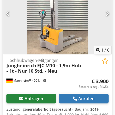
1
/
6
Hochhubwagen-Mitgänger
Jungheinrich
EJC M10 - 1,9m Hub
- 1t - Nur 10 Std. - Neu
€ 3.900
Mannheim
496 km
Festpreis zzgl. MwSt.
Anfragen
Anrufen
Zustand:
generalüberholt (gebraucht)
, Baujahr:
2019
,
Betriebsstunden:
10 h
, Tragkraft:
1.000 kg
, Hubhöhe:
1.900