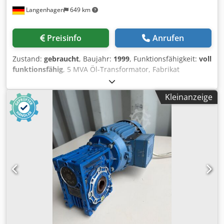
Langenhagen
649 km
Preisinfo
Anrufen
Zustand:
gebraucht
, Baujahr:
1999
, Funktionsfähigkeit:
voll
funktionsfähig
, 5 MVA Öl-Transformator, Fabrikat
Schneider, Baujahr 1999, 20 +- 5 % / 10 kV, Schaltgruppe
Yy0, war bis 07/2026 im Einsatz; mit Ausdehner,
Kleinanzeige
Buchholzrelais, Luftentfeuchter, Zeigerthermometer
Dedpfozr Ur Asx Aiwskr