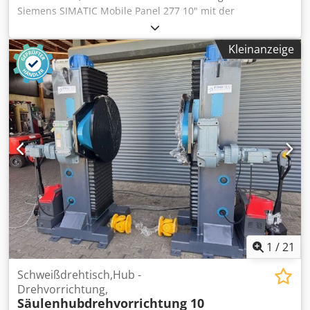
Siemens SIMATIC Mobile Panel 277 10" mit der
Artikelnummer 6AV6645-0BE02-0AX0 an. Das Gerät ist neu,
unbenutzt, stammt aus Lagerbeständen und befindet sich
Kleinanzeige
in der Originalverpackung. Der Bildschirm ist mit einer
werksseitigen Schutzfolie versehen. Im Lieferumfang ist
auch die Originaldokumentation des Herstellers enthalten.
Technische Daten: • Hersteller: Siemens • Serie: SIMATIC
Mobile Panel • Modell: Mobile Panel 277 10" •
Artikelnummer (MPN): 6AV6645-0BE02-0AX0 • Typ: HMI-
Bedienpanel • Touchscreen: 10" • Herstellungsjahr: 2013 •
Herstellungsland: Österreich (Hergestellt in Österreich)
Dkodpfx Aiezru I Dowsr Das Set enthält: • Siemens SIMATIC
Mobile Panel 277 10" • Originalverpackung •
Dokumentation des Herstellers
1
/
21
Schweißdrehtisch,Hub -
Drehvorrichtung,
Säulenhubdrehvorrichtung 10