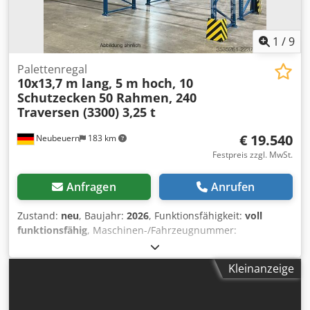
1
/
9
Palettenregal
10x13,7 m lang, 5 m hoch, 10
Schutzecken
50 Rahmen, 240
Traversen (3300) 3,25 t
€ 19.540
Neubeuern
183 km
Festpreis zzgl. MwSt.
Anfragen
Anrufen
Zustand:
neu
, Baujahr:
2026
, Funktionsfähigkeit:
voll
funktionsfähig
, Maschinen-/Fahrzeugnummer:
EAN0729389556525
, Gesamtlänge:
137.000 mm
,
Regalhöhe:
5.000 mm
, Anzahl der Regalreihen:
10
, Lichte
Kleinanzeige
Weite:
3.300 mm
, Rahmenhöhe:
5.000 mm
, Rahmenbreite:
1.100 mm
, Belastung pro Fachwerkträgerpaar (max.):
3.250
kg
, Regallänge:
137.000 mm
, Trägerlänge:
3.300 mm
, 2