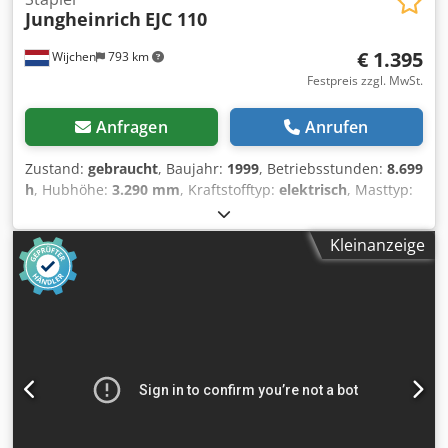
Jungheinrich
EJC 110
€ 1.395
Wijchen
793 km
Festpreis zzgl. MwSt.
Anfragen
Anrufen
Zustand:
gebraucht
, Baujahr:
1999
, Betriebsstunden:
8.699
h
, Hubhöhe:
3.290 mm
, Kraftstofftyp:
elektrisch
, Masttyp:
Duplex
, Gabellänge:
1.150 mm
, Gesamthöhe:
2.040 mm
,
Gesamtlänge:
1.820 mm
, Gesamtbreite:
800 mm
, Farbe:
Kleinanzeige
Gelb
, Leergewicht: 970 kg Hubkapazität: 1.000 kg - Baujahr:
1999 - Dokumentation verfügbar: Ja - └ Typ
Dokumentation: Benutzerhandbuch - CE-Kennzeichnung
vorhanden: Ja - CE-Zertifikat vorhanden: Nein -
Seriennummer: 102041929 Djdpfxezrdf Ee Aiwjkr -
Betriebsstunden: 8699 - Typ: Mitgänger-Stapler - Hubkraft:
1000kg - Hubhöhe: 3290mm - Durchfahrtshöhe: 2040mm -
Gabelzinkenlänge: 1150mm - Gabelbreite: 560mm - Mast:
Duplex - Antrieb: Elektrisch - Batterieinformationen: - └
Marke/Typ: 3PzB 200S - └ Baujahr der Batterie: 2010 - └