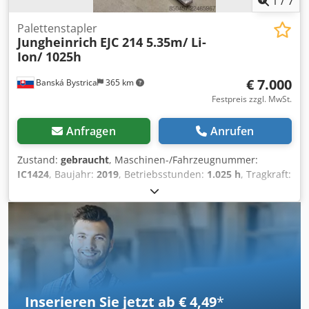
1
/
7
Palettenstapler
Jungheinrich
EJC 214 5.35m/ Li-
Ion/ 1025h
€ 7.000
Banská Bystrica
365 km
Festpreis zzgl. MwSt.
Anfragen
Anrufen
Zustand:
gebraucht
, Maschinen-/Fahrzeugnummer:
IC1424
, Baujahr:
2019
, Betriebsstunden:
1.025 h
, Tragkraft:
1.400 kg
, Hubhöhe:
5.350 mm
, Kraftstofftyp:
elektrisch
,
Masttyp:
Triplex
, Bauhöhe:
2.250 mm
, 5239260
Seriennummer: 90585619 Dodpfx Ajzqxqtsiwekr
Inserieren Sie jetzt ab € 4,49
*