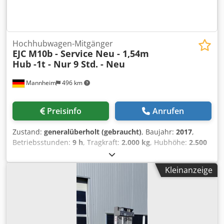
nach FEM-4.004 Gewartete & getestete (C5-Test) Batterie
bei Elektrogeräten (min. 70% Kapazität) Gebrauchsfähige
Bereifung nach FEM-4.004 (min. 70% Profiltiefe)
Hochhubwagen-Mitgänger
EJC M10b - Service Neu - 1,54m
Hub -1t - Nur 9 Std. - Neu
Mannheim
496 km
Preisinfo
Anrufen
Zustand:
generalüberholt (gebraucht)
, Baujahr:
2017
,
Betriebsstunden:
9 h
, Tragkraft:
2.000 kg
, Hubhöhe:
2.500
mm
, Kraftstofftyp:
elektrisch
, Masttyp:
Simplex
, Bauhöhe:
1.300 mm
, FRIEDMANN FORKLIFTS – VON EXPERTEN
Kleinanzeige
ÜBERHOLT. FÜR PROFIS IM EINSATZ Unsere Stapler werden
nach FEM-4.004 und aktuellen Sicherheitsstandards
technisch neu aufbereitet – für maximale Qualität und ihre
Sicherheit. Vom Rahmen bis zur Batterie, über Antrieb,
Bremsen, Lenkung und Elektrik – jedes Fahrzeug wird