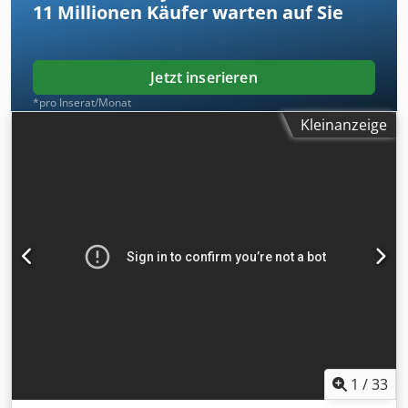
11 Millionen
Käufer warten auf Sie
Jetzt inserieren
*pro Inserat/Monat
Kleinanzeige
1
/
33