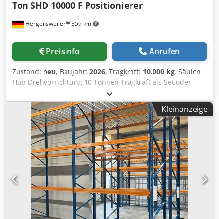
Ton
SHD 10000 F Positionierer
Hergensweiler
359 km
Preisinfo
Anrufen
Zustand:
neu
, Baujahr:
2026
, Tragkraft:
10.000 kg
, Säulen
Hub Drehvorrichtung 10 Tonnen Tragkraft als Set oder
einzeln 2 Seiten angetrieben Maschine wird als Set
synkron oder einzeln angeboten Protec Wendevorrichtung
Kleinanzeige
/ Positionierer Syncrolift Dsdpfxewtq Dts Aiwokr
Doppelsäule, Handfernbedienung Kabellos und manuell
Säulenverstellung 2 mal elektrisch fahrbar (gegen
Aufpreis) Tragfähigkeit 10000 kg , 360° Arbeitshöhe
minimal: 800 mm Arbeitshöhe maximal 1700 mm
Geschwindigkeit 0,5 U/min Spannplattendurchmesser 900
mm Drehbewegung 2 x 2,2 kW Drehmoment 18950 Nm die
Maschine wird auch einzeln als Mono Modell angeboten
(günstiger) auf Wunsch mit Gelenkflansch (Kardanflansch)