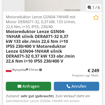
1
/
6
Motoreduktor Lenze GSN04-1NHAR mit
Motor DERA071-32, 0,37 kW, 133 U/min,
22,6 Nm, i=10, IP55, 230/40
Motoreduktor Lenze GSN04-
1NHAR silnik DERA071-32 0,37
kW 133 obr./min 22,6 Nm i=10
IP55 230/400 V
Motoreduktor
Lenze GSN04-1NHAR silnik
DERA071-32 0,37 kW 133 obr./min
22,6 Nm i=10 IP55 230/400 V
€ 249
Wymysłów
574 km
Festpreis zzgl. MwSt.
Anfragen
Anrufen
Zustand:
sehr gut (gebraucht)
, Zum Verkauf steht ein
Getriebemotor Lenze GSN04-1NHAR mit einem