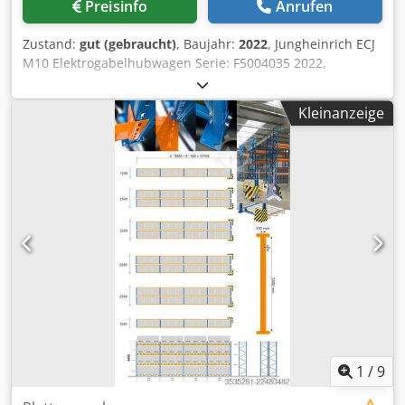
Preisinfo
Anrufen
Rechtshänder geeignet. • Zustand: Die Maschine ist
optisch in einem sehr gepflegten Zustand (siehe Bilder)
Zustand:
gut (gebraucht)
, Baujahr:
2022
, Jungheinrich ECJ
und sofort einsatzbereit. Hinweis: Verkauf erfolgt
M10 Elektrogabelhubwagen Serie: F5004035 2022,
ausschließlich ohne Garantie, Gewährleistung oder
Elektrogabelhubwagen, max. Hubhöhe 1540mm,
Rücknahme.
Gabellänge 1150mm, fahrbar, 1Ph zum Laden
Kleinanzeige
Dedpsulibfefx Aiwekr
1
/
9