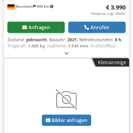
€ 3.990
Mannheim
496 km
Festpreis zzgl. MwSt.
Anfragen
Anrufen
Zustand:
gebraucht
, Baujahr:
2021
, Betriebsstunden:
8 h
,
Tragkraft:
1.000 kg
, Hubhöhe:
1.540 mm
, Kraftstofftyp:
elektrisch
, Masttyp:
Simplex
, Bauhöhe:
1.750 mm
,
Gabellänge:
1.150 mm
, FRIEDMANN FORKLFITS – REMADE
Kleinanzeige
FOR ACTION WIR SIND FÜR SIE DA. MIT EINSATZ,
LEIDENSCHAFT UND KNOW-HOW. Gebrauchte
Flurförderzeuge ausgewählter Premiumhersteller von uns
vollumfänglich gewartet, getestet und neu aufgearbeitet
nach FEM-4.004 (UVV) Vorgaben. Über 350 Fahrzeuge auf
Lager Individuelle Umbauten jeglicher Art auf
Kundenwunsch möglich. Internationaler Transport mit
passenden Fahrzeugen und Zollabfertigung auf Anfrage
möglich. Überzeugen Sie sich selbst und besuchen Sie uns
Bilder anfragen
in unserem Werk. Dksdpfxsy Rm A To Aiwor Friedmann
Forklifts - Unser Qualitätsversprechen Volle Funktionalität