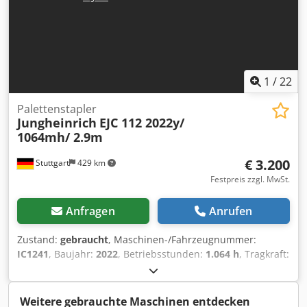
1
/
22
Palettenstapler
Jungheinrich
EJC 112 2022y/
1064mh/ 2.9m
€ 3.200
Stuttgart
429 km
Festpreis zzgl. MwSt.
Anfragen
Anrufen
Zustand:
gebraucht
, Maschinen-/Fahrzeugnummer:
IC1241
, Baujahr:
2022
, Betriebsstunden:
1.064 h
, Tragkraft:
1.200 kg
, Hubhöhe:
2.900 mm
, Lastschwerpunkt:
600 mm
,
Kraftstofftyp:
elektrisch
, Masttyp:
Simplex
, Bauhöhe:
1.950
mm
, Batteriespannung:
2.022 V
, Gabellänge:
1.150 mm
,
Weitere gebrauchte Maschinen entdecken