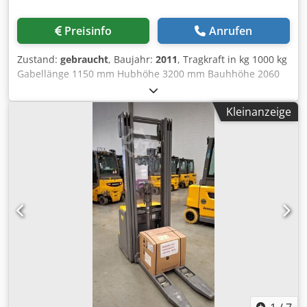
beigelegt) Ladegerät Volt: 48 V (auf Anfrage) Anbaugeräte:
Sonderausstattung: Bereifung Vorne: Polyurethan
Preisinfo
Anrufen
Bereifung Hinten: Polyurethan
Zustand:
gebraucht
, Baujahr:
2011
, Tragkraft in kg 1000 kg
Gabellänge 1150 mm Hubhöhe 3200 mm Bauhhöhe 2060
mm Maschinengewicht ca. 0,8 t Abmessungen L x B x H
1,95 x 0,86 x 2,06 m Dkodpfx Aoyx Iqhjiwer Gabelhubwagen
Kleinanzeige
inkl. Ladegerät