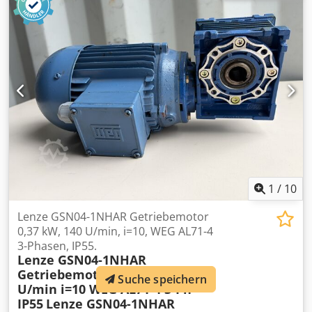
1
/
10
Lenze GSN04-1NHAR Getriebemotor
0,37 kW, 140 U/min, i=10, WEG AL71-4
3-Phasen, IP55.
Lenze GSN04-1NHAR
Getriebemotor 0,37 kW 140
Suche speichern
U/min i=10 WEG AL71-4 3-Ph
IP55
Lenze GSN04-1NHAR