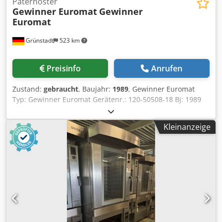
Paternoster
Gewinner Euromat
Gewinner
Euromat
Grünstadt
523 km
Preisinfo
Anrufen
Zustand:
gebraucht
, Baujahr:
1989
, Gewinner Euromat
Typ: Gewinner Euromat Gerätenr.: 120-50508-18 Bj: 1989
Gerätehöhe: ca.5600 mm Gerätebreite: ca.3300 mm
Gerätetiefe: ca. 1450 mm + 330 mm Tischplatte
Kleinanzeige
Tablaranzahl: 18 Dcjdpfx Ajya Dklecaok Tablarbreite: ca.
2450 mm Tablartiefe: ca. 520 mm Tablarhöhe: ca. 500 mm
Fachlast: 510 kg Gesamtlast: 9100 kg Farbe: Beige Front /
Ecken Blau