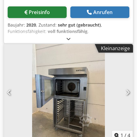
Preisinfo
Anrufen
Baujahr:
2020
, Zustand:
sehr gut (gebraucht)
,
Funktionsfähigkeit:
voll funktionsfähig
,
Maschinen-/Fahrzeugnummer:
2500-A-BBBBCBAB/2600-A-
FBBBCBAA
, Wiesheu Duo Backofen in sehr sauberem
Kleinanzeige
Zustand. Betrifft Backöfen; - Euromat 64 S Backofen 2500-
A-BBBBCBAB - Euromat 64 L Backofen 2600-A-FBBBCBAA
Für weitere Informationen wenden Sie sich bitte an.
Djdpfxjt R Tlxs Acaock
1
/
4