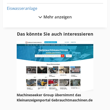
Eiswasseranlage
Mehr anzeigen
Entschwarter
Euromate Mfd
Das könnte Sie auch interessieren
Frosterwagen
Geblaeseofen
Hauschild
Heidebrenner
Irinox
Isernhäger
Machineseeker Group übernimmt das
Küppersbusch
Kleinanzeigenportal Gebrauchtmaschinen.de
Magurit