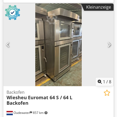
Wiesheu Combi-Ofen; - Euromat 64 S Backofen 2500-A-
Kleinanzeige
BBBBCAAA Dcodpfx Acot R Tgpoaek - Ebo 68 M Backofen
X1625-A-BBDDA In sehr sauberem Zustand. Alles
funktioniert wie es soll. Bitte kontaktieren Sie uns für
weitere Informationen.
1
/
8
Backofen
Wiesheu
Euromat 64 S / 64 L
Backofen
Oudewater
857 km