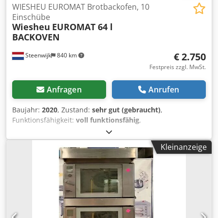
WIESHEU EUROMAT Brotbackofen, 10
Einschübe
Wiesheu
EUROMAT 64 l
BACKOVEN
€ 2.750
Steenwijk
840 km
Festpreis zzgl. MwSt.
Anfragen
Anrufen
Baujahr:
2020
, Zustand:
sehr gut (gebraucht)
,
Funktionsfähigkeit:
voll funktionsfähig
,
Maschinen-/Fahrzeugnummer:
64 L
, WIESHEU EUROMAT
BROTBACKOFEN 10-STELLIG Wiesheu Brotbackofen
Kleinanzeige
Euromat – 10-stellig | Baujahr 2020 | Sehr guter Zustand |
Inkl. fahrbarem Untergestell Zum Verkauf angeboten:
Wiesheu Euromat Brotbackofen (10-stellig) aus Baujahr
2020. Der Ofen befindet sich in sehr gutem Zustand und
wurde stets gepflegt gewartet. Wird inklusive fahrbarem
Untergestell geliefert – ideal für flexible Aufstellung in
Bäckerei, Geschäft oder Foodtruck. Merkmale • Marke: