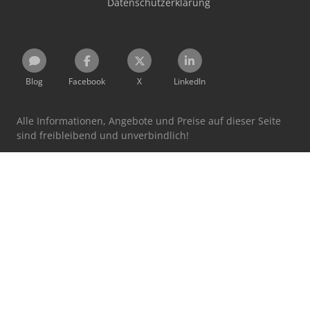
Datenschutzerklärung
Blog
Facebook
X
LinkedIn
Alle Informationen, Angebote und Preise auf dieser Seite
sind freibleibend und unverbindlich!
Mit der Benutzung dieser Seite erkennen Sie unsere
AGB
und
Datenschutzerklärung
an.
Ausgewiesene Marken gehören ihren jeweiligen
Eigentümern.
Machineseeker Group GmbH übernimmt keine Haftung für
den Inhalt verlinkter externer Internetseiten.
© 1999 - 2026 Machineseeker Group GmbH
Diese Website ist durch reCAPTCHA geschützt und es gelten die
Datenschutzbestimmungen
und
Nutzungsbedingungen
von