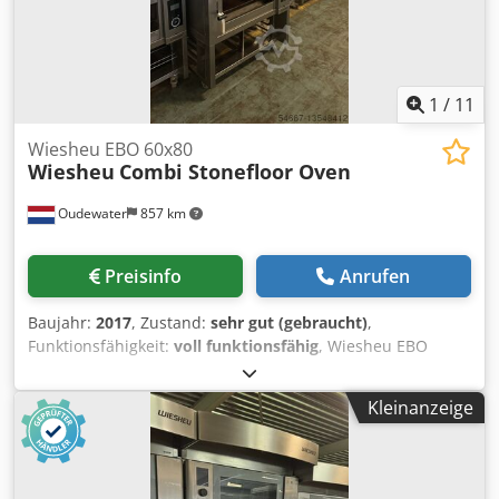
1
/
11
Wiesheu EBO 60x80
Wiesheu
Combi Stonefloor Oven
Oudewater
857 km
Preisinfo
Anrufen
Baujahr:
2017
, Zustand:
sehr gut (gebraucht)
,
Funktionsfähigkeit:
voll funktionsfähig
, Wiesheu EBO
60x80 Kombi-Ofen Jahr 2017 - Euromat 64 L 2600-A-
FBBBCBAA - Ebo 68 M X1625-A-BBADA Dcodpfjp Sr N Rex
Kleinanzeige
Acaok