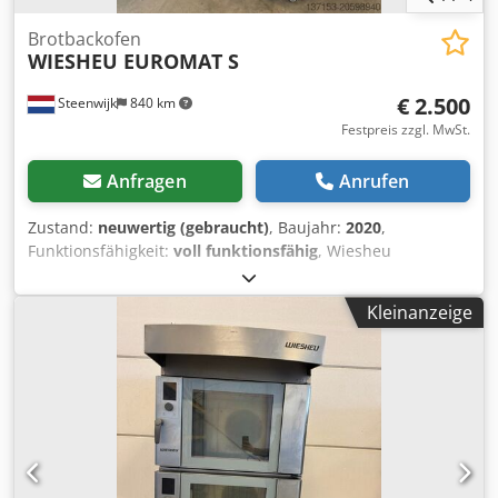
Brotbackofen
WIESHEU EUROMAT S
€ 2.500
Steenwijk
840 km
Festpreis zzgl. MwSt.
Anfragen
Anrufen
Zustand:
neuwertig (gebraucht)
, Baujahr:
2020
,
Funktionsfähigkeit:
voll funktionsfähig
, Wiesheu
Brotbackofen Euromat – 5 Einschübe | Baujahr 2020 |
Sehr guter Zustand | Inklusive fahrbarem Untergestell
Kleinanzeige
Zum Verkauf angeboten: Wiesheu Euromat Brotbackofen
(10 Einschübe), Baujahr 2020. Der Ofen befindet sich in
sehr gutem Zustand und wurde stets sorgfältig gewartet.
Wird inklusive fahrbarem Untergestell geliefert – ideal für
den flexiblen Einsatz in Bäckerei, Laden oder Foodtruck.
Merkmale • Hersteller: Wiesheu • Modell: Euromat 5
Einschübe • Baujahr: 2020 • Zustand: Sehr gut / nur
geringe Gebrauchsspuren • Inklusive fahrbarem