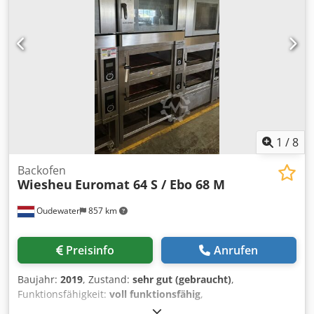
1
/
8
Backofen
Wiesheu
Euromat 64 S / Ebo 68 M
Oudewater
857 km
Preisinfo
Anrufen
Baujahr:
2019
, Zustand:
sehr gut (gebraucht)
,
Funktionsfähigkeit:
voll funktionsfähig
,
Maschinen-/Fahrzeugnummer:
2500-A-BBBBCAAA
,