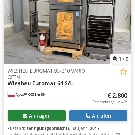
1
/
8
WIESHEU EUROMAT B5/B10 VARIO
OFEN
Wiesheu
Euromat 64 S/L
€ 2.800
Nysa
388 km
Festpreis zzgl. MwSt.
Anfragen
Anrufen
Zustand:
sehr gut (gebraucht)
, Baujahr:
2017
,
Funktionsfähigkeit:
voll funktionsfähig
, Ausstattung:
CE-