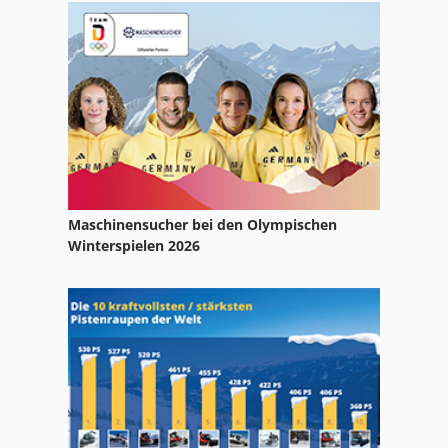
Maischepfanne
Nudelkocher
Obstpresse
Schrotmuehle
Seewer
Maschinensucher bei den Olympischen
Tellerwaermer
Winterspielen 2026
Wachtel
Wiesheu
Wiesheu Backofen
Wiesheu Ofen