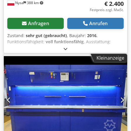
€ 2.400
Nysa
388 km
Festpreis zzgl. MwSt.
Anfragen
Anrufen
Zustand:
sehr gut (gebraucht)
, Baujahr:
2016
,
Funktionsfähigkeit:
voll funktionsfähig
, Ausstattung:
Dokumentation/Handbuch
, WIESHEU EUROMAT B5 / B10
VARIO BÄCKEREI OFEN Baujahre 2016 Voll funktionsfähig,
Kleinanzeige
in sehr gutem technischen und optischen Zustand. Das Set
enthält: EUROMAT B5 / B10 VARIO Backofen + 2
Laderäume. Back Blätter/Blech - Zubehör. Frachtkosten
sind abhängig vom Gewicht, dem Volumen und vor allem
von der Entfernung, bei Anfrage sind folgende
Informationen relevant: Lieferadresse (Postleitzahl und
Name der Ortschaft), die weitere Einzelheiten bedürfen
jedoch eines Telefongesprächs, deshalb bitten wir zwecks
Erfragung der Transportkosten und weiteren
Liefermodalitäten mit uns telefonisch Kontakt
aufzunehmen. Unsere Kontaktdaten befinden sich unter
den Rechtlichen Informationen des Verkäufers. Bezahlung