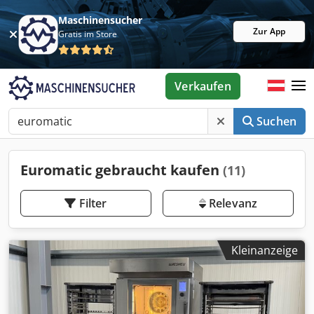
Maschinensucher
Zur App
Gratis im Store
Verkaufen
Suchen
Euromatic gebraucht kaufen
(11)
Filter
Relevanz
Kleinanzeige