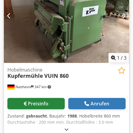
1
/
3
Hobelmaschine
Kupfermühle
VUIN 860
Nattheim
347 km
Preisinfo
Anrufen
Zustand:
gebraucht
, Baujahr:
1988
, Hobelbreite 860 mm
Durchlashöhe : 200 mm min. Durchlaßhöhe : 3.0 mm
Motor unten 18.5 kW Motor oben 7.0 / 10.0 kW Lagerort: