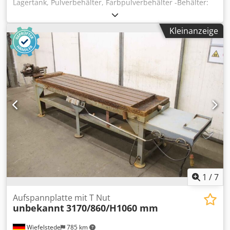
Lagertank, Pulverbehälter, Farbpulverbehälter -Behälter:
Edelstahlbehälter mit Siebeinlage -Fassungsvermögen: ca.
500 Ltr Dkjdpep E H Aijfx Apvsr -Sieb: Ø 10 mm -
Kleinanzeige
Behälterinhalt: Farbpulver -Abmessungen: 1070/860/H950
mm -Gewicht: 201 kg
1
/
7
Aufspannplatte mit T Nut
unbekannt
3170/860/H1060 mm
Wiefelstede
785 km