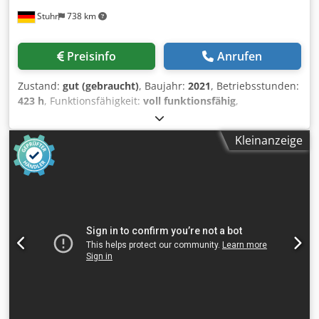
Stuhr
738 km
Preisinfo
Anrufen
Zustand:
gut (gebraucht)
, Baujahr:
2021
, Betriebsstunden:
423 h
, Funktionsfähigkeit:
voll funktionsfähig
,
Vertikalballenpresse HSM V-Press 860 Plus, Baujahr 2021
Technische Daten: Hersteller: HSM Typ: V-Press 860 plus
Kleinanzeige
Dkodpezqr Niefx Apvsr Baujahr: 2021 Betriebsstunden:
423 Presskraft: 60 t Antriebsleistung: 4 kW Einfüllöffnung:
1195 x 645 mm Einfüllhöhe: 1114 mm Ballengröße: ca.
1200 x 1200 x 780 mm Ballengewicht: 480 kg Abbindung:
manuell Theor. Taktzeit im Leerlauf: 25 s Theor.
Pressleistung: 12 cbm/h Abmessung: 1800 x 1253 x 2990
mm (BxTxH) Gewicht: 2213 kg Materialien: Folie, Papier,
Kartonagen Bemerkung: Die Presse ist in einem guten
Zustand. Sie wurde von uns geprüft und getestet. Ein
Video finden Sie auf unserer Webseite oder YouTube-
Kanal. Bitte beachten Sie: Alle technischen Daten beziehen
sich auf Angaben des Herstellers. Für die gemachten