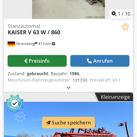
1
/
10
Stanzautomat
KAISER
V 63 W / 860
Strassberg
413 km
Preisinfo
Anrufen
Zustand:
gebraucht
, Baujahr:
1986
,
Maschinen-/Fahrzeugnummer:
131234
, Presskraft: 63 t
Stößelhub verstellbar: 8 - 60 mm Stößelverstellung: 80 mm
Einbauhöhe (Hub unten, Verstellung oben): 300 mm
Kleinanzeige
Tischaufspannfläche ca.: 810 x 550 mm
Stößelaufspannfläche ca.: 700 x 420 mm Durchfallöffnung
im Tisch: 550 x 140 mm Abstand zwischen den
Ölauffangschalen: 700 mm Tischhöhe über Flur: 920 mm
Suche speichern
Hubanzahl pro Minute: 65 - 400 min-1 Maschinengewicht
ca.: 8 t Abmessungen LxBxH: 2935 x 1170 x 3000 mm