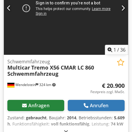
1
/
36
Schwemmfahrzeug
Multicar
Tremo X56 CMAR LC 860
Schwemmfahrzeug
€ 20.900
Wendelstein
324 km
Festpreis zzgl. MwSt.
Anfragen
Anrufen
Zustand:
gebraucht
, Baujahr:
2014
, Betriebsstunden:
5.609
h
, Funktionsfähigkeit:
voll funktionsfähig
, Leistung:
74 kW
(100,61 PS)
, Erstzulassung:
07/2014
, Gesamtgewicht:
5.000