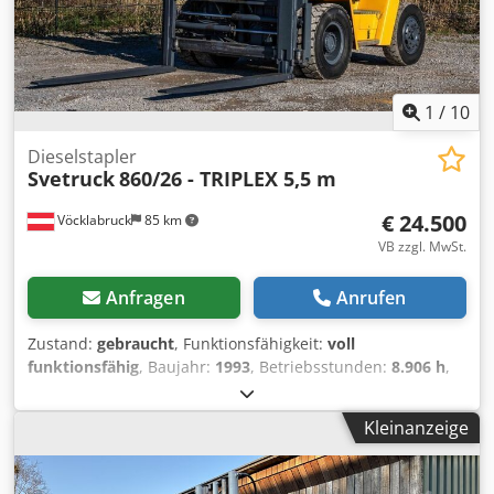
1
/
10
Dieselstapler
Svetruck
860/26 - TRIPLEX 5,5 m
€ 24.500
Vöcklabruck
85 km
VB zzgl. MwSt.
Anfragen
Anrufen
Zustand:
gebraucht
, Funktionsfähigkeit:
voll
funktionsfähig
, Baujahr:
1993
, Betriebsstunden:
8.906 h
,
Tragkraft:
8.000 kg
, Hubhöhe:
5.510 mm
, Freihub:
1.600
mm
, Kraftstofftyp:
Diesel
, Masttyp:
Triplex
, Bauhöhe:
3.500
Kleinanzeige
mm
, Gabellänge:
1.600 mm
, Antriebsart:
Diesel
,
Dieselstapler Lastschwerpunkt: 600 Masttyp: Triplex
Zustand: Einsatzbereit und voll funktionsfähig Zustand