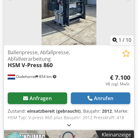
1
/
10
Ballenpresse, Abfallpresse,
Abfallverarbeitung
HSM
V-Press 860
€ 7.100
Oudehorne
854 km
VB zzgl. MwSt.
Anfragen
Anrufen
Zustand:
einsatzbereit (gebraucht)
, Baujahr:
2012
, Marke:
HSM Typ: V-press 860 plus Baujahr: 2012 Presskraft: 418
kN Dkedpfjzmhy Njx Apvjr Spannung: 400 V Max.
Ballengewicht: 480 kg (abhängig vom Material)
Kleinanzeige
Ballenmaße: 120 x 120 x 78 cm Maschinengewicht: 2083 kg