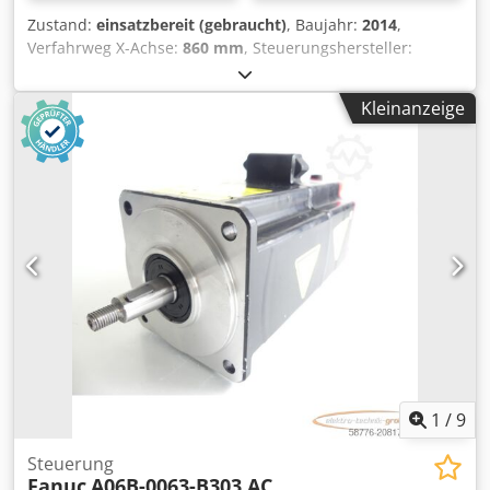
Zustand:
einsatzbereit (gebraucht)
, Baujahr:
2014
,
Verfahrweg X-Achse:
860 mm
, Steuerungshersteller:
HEIDENHAIN
, Steuerungsmodell:
TNC530 i
,
Spindeldrehzahl (max.):
10.000 U/min
, Anzahl der Achsen:
Kleinanzeige
3
, Diese 3-Achsen WEMAS VZ 860 wurde im Jahr 2014
hergestellt. Es verfügt über eine innere Kühlmittelzufuhr
und ist mit einer Heidenhain TNC 530 i Steuerung
ausgestattet, die einen effizienten Betrieb gewährleistet.
Wenn Sie auf der Suche nach hochwertigen
Bearbeitungsmöglichkeiten sind, sollten Sie das vertikale
Bearbeitungszentrum WEMAS VZ 860 in Betracht ziehen,
das wir zum Verkauf anbieten. Kontaktieren Sie uns für
weitere Details. Dsdpfx Apezbu Iwovjkr • Mit innerer
Kühlmittelzufuhr • Zustand: Sehr gut / Voll funktionsfähig •
Steuerung: Heidenhain TNC 530 i Technical Specification
Through-spindle Coolant Yes
1
/
9
Steuerung
Fanuc
A06B-0063-B303 AC