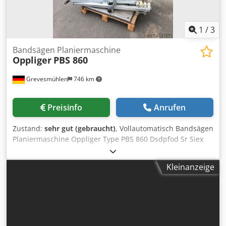
Kantenmaterial Ohne Rückführung der Werkstücke 6414
Betriebsstunden und 576.091 Meter Kanten verarbeitet
1
/
3
Bandsägen Planiermaschine
Oppliger
PBS 860
Grevesmühlen
746 km
Preisinfo
Anrufen
Zustand:
sehr gut (gebraucht)
, Vollautomatisch Bandsägen
Planiermaschine Oppliger Type PBS 860 Dsdpfod Sr Siex
Apvskr
Kleinanzeige