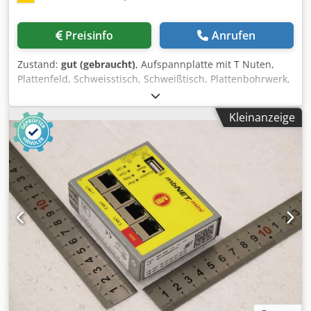
Preisinfo
Anrufen
Zustand:
gut (gebraucht)
, Aufspannplatte mit T Nuten,
Plattenfeld, Schweisstisch, Schweißtisch, Plattenbohrwerk,
T-Nutenplatte Dodpfx Apsliugmjvokr -Schweißtisch:
Aufspannplatte mit T Nuten auf massivem Untergestell mit
Kleinanzeige
Schraubstock -Unterseite: mit Kühlrippen -Tischfläche:
2010 x 650 mm -Nutenbreite: 19 mm -Nutenabstand: 130
mm -Gesamtabmessungen: 3170/860/H1060 mm -Gewicht:
880 kg