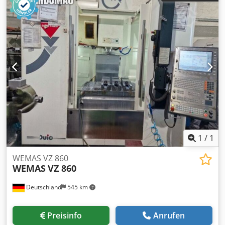
Maschinenabmessungen: 180 cm x 125 cm x 298,5 cm
Füllöffnung: 120 cm x 65 cm Video auf Anfrage möglich.
1
/
1
WEMAS VZ 860
WEMAS
VZ 860
Deutschland
545 km
Preisinfo
Anrufen