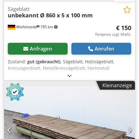
Sägeblatt
unbekannt
Ø 860 x 5 x 100 mm
€ 150
Wiefelstede
785 km
Festpreis zzgl. MwSt.
Anfragen
Anrufen
Zustand:
gut (gebraucht)
, Sägeblatt, Holzsägeblatt,
Kreissägenblatt, Metallkreissägeblatt, Hartmetall
Sägeblatt, Segmentkreissägeblatt Dkedpfx Ajvzmdaopvor -
Sägeblatt: Ø 860 x 5 mm -Innen: Ø: 100 mm -Lochkreis: Ø
Kleinanzeige
250/200 x 30 mm -Zähneanzahl: siehe Foto -Gewicht: 22 kg