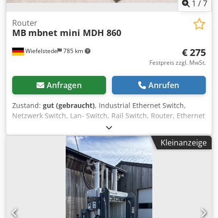
1
/
7
Router
MB
mbnet mini MDH 860
€ 275
Wiefelstede
785 km
Festpreis zzgl. MwSt.
Anfragen
Anrufen
Zustand:
gut (gebraucht)
, Industrial Ethernet Switch,
Netzwerk Switch, Lan- Switch, Rail Switch, Router, Ethernet
Security Router Dodpfxoyhnc Ie Apvokr -Hersteller: MB,
Router mbnet mini -Typ: MDH 860 -Spannung: 12-24 V -
Kleinanzeige
Abmessung: 95/70/H35 mm -Gewicht: 0,4 kg