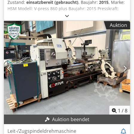
Zustand:
einsatzbereit (gebraucht)
, Baujahr:
2015
, Marke:
HSM Modell: V-press 860 plus Baujahr: 2015 Presskraft:
418 kN Spannung: 400 V Max. Ballengewicht: 480 kg (je
nach Material) Ballengröße: 120 x 120 x 78 cm Dkodpfxozkh
Auktion
Tws Apvor Maschinengewicht: 2083 kg Abmessungen der
Maschine: 180 cm x 125 cm x 298,5 cm Einfüllöffnung: 120
cm x 65 cm Video der laufenden Maschine auf Anfrage
verfügbar Schnelle Lieferung möglich
1
/
8
Auktion beendet
Leit-/Zugspindeldrehmaschine