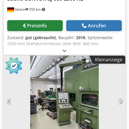
Idstein
550 km
Preisinfo
Anrufen
Zustand:
gut (gebraucht)
, Baujahr:
2018
, Spitzenweite:
2300 mm Drehdurchmesser über Bett: 860 mm
Drehdurchmesser über Planschlitten: 438 mm Dsdpfx Asy
D I Nuopvskr Bettbreite: 510 mm Spindelaufnahme: A2-11
Kleinanzeige
Spindelbohrung: 152 mm Spindeldrehzahlbereich: 8 - 680
U/min, 12 Stufen Motorleistung: 22 kW Durchmesser der
Reitstockpinole: 120 mm Verstellweg der Reitstockpinole
165 mm Kegelaufnahme der Pinole MK6