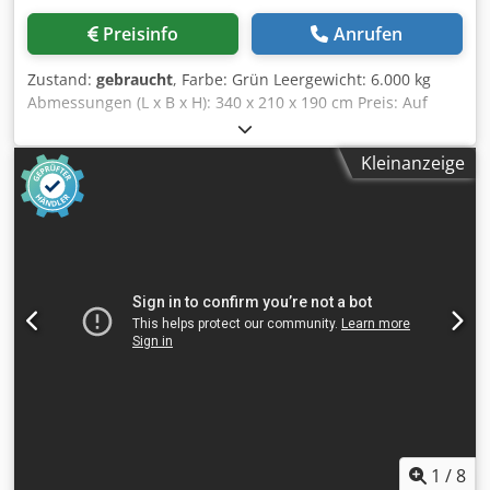
Preisinfo
Anrufen
Zustand:
gebraucht
, Farbe: Grün Leergewicht: 6.000 kg
Abmessungen (L x B x H): 340 x 210 x 190 cm Preis: Auf
Anfrage - Dokumentation verfügbar: Nein - CE-Zertifikat
vorhanden: Nein - Max. Arbeitsbreite: 860 - Max.
Kleinanzeige
Arbeitshöhe: 200 - Messertyp: Standard - Zylinderanzahl
Höhenverstellung: 2 - Höhenverstellungsart: Manuell -
Vorschubgeschwindigkeit: Manuell - Min.
Vorschubgeschwindigkeit [m/min]: 7 - Max.
Vorschubgeschwindigkeit [m/min]: 23 -
Vorschubgeschwindigkeitsregelung: Stufenlos - Spannung
[V]: 400 - Transportmaße: 3400mm x 2100mm x 1900mm (l
x b x h) - Transportgewicht [kg]: 6000kg - Transportpakete
[Stk.]: 3 Finanzielle Informationen Mehrwertsteuer: Der
angegebene Preis versteht sich zzgl. Mehrwertsteuer
Mehrwertsteuer/Differenzbesteuerung: Mehrwertsteuer
abzugsfähig für Unternehmer Dodpfx Apjxbf Iajvjkr
Lieferung und Inzahlungnahme jederzeit möglich für alles
aus dem Industriebereich Yorick Diebels
1
/
8