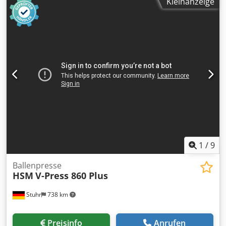
Kleinanzeige
Presse ist in einem guten Zustand. Sie wurde von uns
geprüft und getestet. Ein Video finden Sie auf unserer
Webseite oder YouTube-Kanal. Bitte beachten Sie: Alle
technischen Daten beziehen sich auf Angaben des
Herstellers. Für die gemachten Angaben sowie eventuelle
Irrtümer übernehmen wir keine Haftung. Dksdpfszqr Irjx
Apvor Die Angebote sind freibleibend, Zwischenverkauf
vorbehalten und jederzeit widerrufbar. Besichtigungen
sind nach Absprache möglich. Der Verkauf erfolgt ab
Standort, ohne Gewähr und Garantie. Unsere
Zahlungsbedingung lautet 100% Vorkasse.
1
/
9
Ballenpresse
HSM
V-Press 860 Plus
Stuhr
738 km
Preisinfo
Anrufen