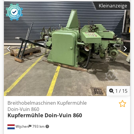
Nattheim Dkjdpfx Apovvkc Aovsr
Kleinanzeige
1
/
15
Breithobelmaschinen Kupfermühle
Doin-Vuin 860
Kupfermühle
Doin-Vuin 860
Wijchen
793 km