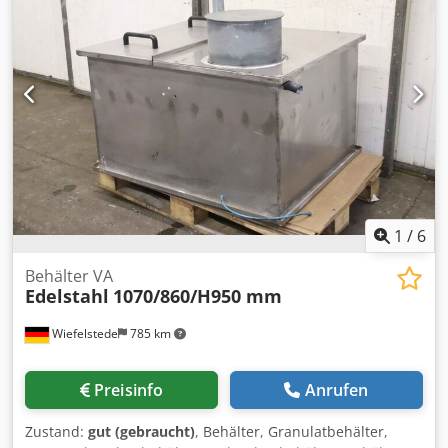
Preis: komplett -Transportabmessungen: 2670/980/H300
mm -Gewicht ges.: 409 kg
1
/
6
Behälter VA
Edelstahl
1070/860/H950 mm
Wiefelstede
785 km
Preisinfo
Anrufen
Zustand:
gut (gebraucht)
, Behälter, Granulatbehälter,