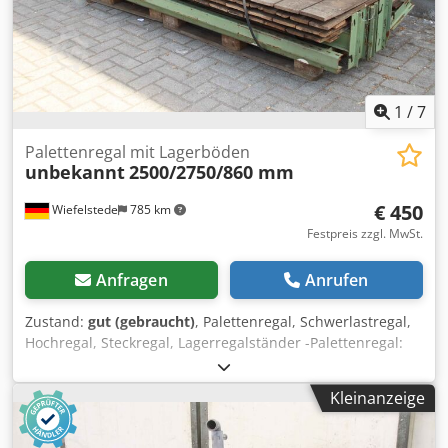
1
/
7
Palettenregal mit Lagerböden
unbekannt
2500/2750/860 mm
€ 450
Wiefelstede
785 km
Festpreis zzgl. MwSt.
Anfragen
Anrufen
Zustand:
gut (gebraucht)
, Palettenregal, Schwerlastregal,
Hochregal, Steckregal, Lagerregalständer -Palettenregal:
Steckregal, Schwerlastregal mit Lagerböden H/B/T
2500/2750/860 mm Dkedpfeud Duvjx Apvor -4 Ebenen:
Kleinanzeige
Fachhöhe: verstellbar -Ständer: 2 Stück
2505/850/100(Fußplatte) mm -Querstreben: 8 Stück
2750/60/300 mm -Regalböden: 4 Stück 2635/860/35 mm -