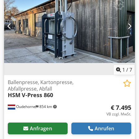
Technisch: gut Bereifung vorne Typ: Luft Bereifung hinten
Typ: Luft Dksdpfx Apjvnw S Ijver Beschreibung:
Seitenschieber, Zinkenverstellgerät, höhenverstellbare
Gabelzinken, Gabelverlängerungen 2400 mm 3. Ventil, 4.
Ventil, Arbeitsscheinwerfer hinten, Arbeitsscheinwerfer
vorn, Heizung, STVZO, Vollkabine, Vollfreihub, LED,
1
/
7
Ballenpresse, Kartonpresse,
Abfallpresse, Abfall
HSM
V-Press 860
€ 7.495
Oudehorne
854 km
VB zzgl. MwSt.
Anfragen
Anrufen