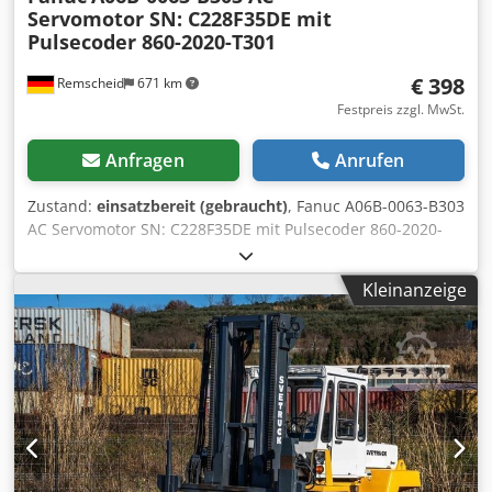
Servomotor SN: C228F35DE mit
Pulsecoder 860-2020-T301
€ 398
Remscheid
671 km
Festpreis zzgl. MwSt.
Anfragen
Anrufen
Zustand:
einsatzbereit (gebraucht)
, Fanuc A06B-0063-B303
AC Servomotor SN: C228F35DE mit Pulsecoder 860-2020-
T301 Dkjdpfxsx Nlrwj Apver
Kleinanzeige