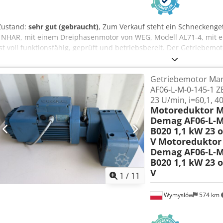
Zustand:
sehr gut (gebraucht)
, Zum Verkauf steht ein Schneckenge
1NHAR, mit einem Dreiphasenmotor von WEG, Modell AL71-4, mit ei
ist voll funktionsfähig, geprüft und betriebsbereit. Der Getriebem
und optischem Zustand. Es sind lediglich normale Gebrauchsspure
entstanden sind. Dank seiner kompakten und robusten Bauweise eig
Getriebemotor M
in Industrieanlagen, Förderbändern, Produktionslinien, Verpacku
AF06-L-M-0-145-1 Z
Automatisierungssystemen. Die GSN04-Serie umfasst kompakte Ge
23 U/min, i=60,1, 4
konzipiert sind, die eine zuverlässige Kraftübertragung erfordern. 
Motoreduktor 
Lenze Getriebemodell: GSN04-1NHAR Motorhersteller: WEG Motortyp
Demag AF06-L-M
Spannung: 3× 220–240 V Δ / 380–415 V Y, 50 Hz Motordrehzahl: 13
B020 1,1 kW 23 o
Übersetzungsverhältnis: i = 10 Ausgangsdrehmoment: 22 Nm Schutzar
V
Motoredukto
Betriebsart: S1 (Dauerbetrieb) Djdpfezmyybex Antsck Der Verkauf
Demag AF06-L-M
auf den Fotos dargestellt ist.
B020 1,1 kW 23 o
V
1
/
11
Wymysłów
574 km