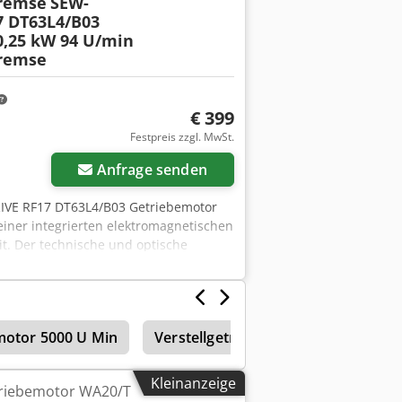
Bremse
SEW-
 DT63L4/B03
0,25 kW 94 U/min
Bremse
€ 399
Festpreis zzgl. MwSt.
Anfrage senden
IVE RF17 DT63L4/B03 Getriebemotor
einer integrierten elektromagnetischen
it. Der technische und optische
durch den Betrieb entstanden sind.
stellt ist. Technische Daten: Dcjdpfx
3 Leistung: 0,25 kW Spannung: 3× 230
l: 94 U/min Drehmoment: 25 Nm
motor 5000 U Min
Verstellgetriebemotor
Getrieb
zart: IP54 Isolationsklasse: B
: Deutschland
Kleinanzeige
riebemotor WA20/T