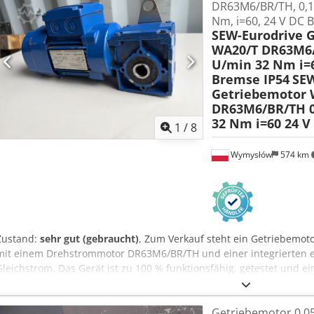
DR63M6/BR/TH, 0,1
Nm, i=60, 24 V DC 
SEW-Eurodrive 
WA20/T DR63M6/
U/min 32 Nm i=6
Bremse IP54
SEW
Getriebemotor 
DR63M6/BR/TH 0
32 Nm i=60 24 V
1
/
8
Wymysłów
574 km
Zustand:
sehr gut (gebraucht)
, Zum Verkauf steht ein Getriebemot
mit einem Drehstrommotor DR63M6/BR/TH und einer integrierten e
Gleichstrom. Das Gerät ist zu 100 % funktionsfähig, getestet und e
der Getriebemotor gründlich geprüft und funktioniert einwandfre
Kühlrippen sichtbar, was auf den Fotos detailliert dargestellt ist.
Getriebemotor 0,0
Natur und beeinträchtigt nicht die ordnungsgemäße Funktion, die P