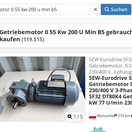
Suchen
Getriebemotor 0 55 Kw 200 U Min B5 gebrauc
kaufen
(119.515)
SEW-Eurodrive SF3
Getriebemotor, 0,5
230/400 V, 3-phasig
SEW-Eurodrive 
Getriebemotor 
230/400 V 3-Pha
SF32 DT80K4 Get
kW 77 U/min 230
Wymysłów
574 km
1
/
5