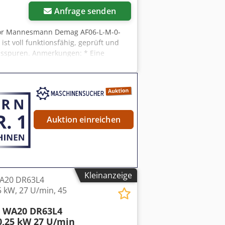
Anfrage senden
otor Mannesmann Demag AF06-L-M-0-
t voll funktionsfähig, geprüft und
chsspuren. Anmerkungen: * Eine
 Funktion oder die korrekte Montage
et sich ein kleiner Riss, der die
steller: Mannesmann Demag AG
020 Leistung: 1,1 kW Spannung: 3×400
szpbufsntock Motordrehzahl: 1400
= 60,1 Bremsmoment: 20 Nm Cos φ: 0,75
Auktion einreichen
Kleinanzeige
A20 DR63L4
 kW, 27 U/min, 45
 WA20 DR63L4
0,25 kW 27 U/min