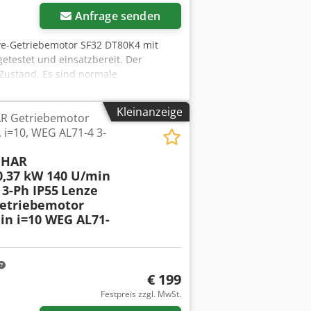
Anfrage senden
ve-Getriebemotor SF32 DT80K4 mit
getestet und einsatzbereit. Der
Zustand. Es sind normale
d und keinen Einfluss auf seine
ll: SF32 DT80K4 Nennleistung: 0,55 kW
Kleinanzeige
R Getriebemotor
 Hz Motordrehzahl: 1360 U/min
 i=10, WEG AL71-4 3-
rt: IP54 Isolationsklasse: B
aktor (cos φ): 0,77 Herstellungsland:
NHAR
0,37 kW 140 U/min
 3-Ph IP55
Lenze
etriebemotor
in i=10 WEG AL71-
€ 199
Festpreis zzgl. MwSt.