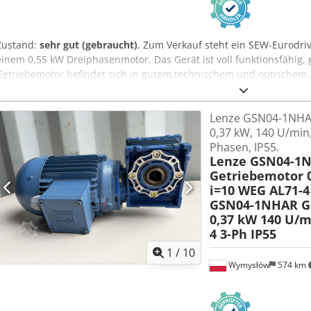
Zustand:
sehr gut (gebraucht)
, Zum Verkauf steht ein SEW-Eurodri
einem 0,55 kW Dreiphasenmotor. Das Gerät ist voll funktionsfähig, 
Getriebemotor befindet sich in gutem technischem und optischem 
Gebrauchsspuren vorhanden, die durch den Betrieb entstanden sin
Funktion haben. Technische Daten: Hersteller: SEW-Eurodrive Mode
Lenze GSN04-1NHA
Spannung: 230/400 V (Dreieck/Stern) Motor: 3-phasig Frequenz: 50
0,37 kW, 140 U/min,
Ausgangswellen-Drehzahl: 77 U/min Nennstrom: 3,05 / 1,76 A Schutza
Phasen, IP55.
Montageart: B5 Dodpfx Aozm R Ayjntjck Gewicht: 16,15 kg Leistungsf
Lenze GSN04-1
Deutschland
Getriebemotor 
i=10 WEG AL71-4
GSN04-1NHAR G
0,37 kW 140 U/m
4 3-Ph IP55
1
/
10
Wymysłów
574 km