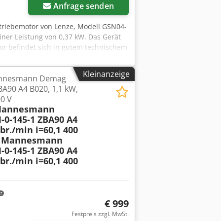
Anfrage senden
triebemotor von Lenze, Modell GSN04-
ner Leistung von 0,37 kW. Das Gerät
otor befindet sich in gutem technischem
n vorhanden, die durch den Betrieb
net er sich hervorragend als Antrieb
Kleinanzeige
annesmann Demag
ngsmaschinen und
BA90 A4 B020, 1,1 kW,
triebemotoren, die für Anwendungen
00 V
Technische Daten: Getriebehersteller:
Mannesmann
: AL71-4 Leistung: 0,37 kW
-0-145-1 ZBA90 A4
70 U/min Ausgangsdrehzahl: 140 U/min
br./min i=60,1 400
t: IP55 Isolationsklasse: F
r Mannesmann
sgegenstand umfasst genau das, was
-0-145-1 ZBA90 A4
br./min i=60,1 400
€ 999
Festpreis zzgl. MwSt.