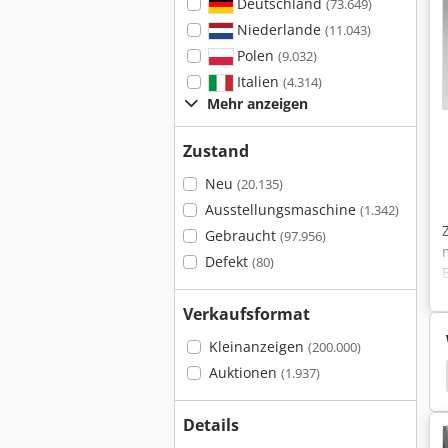
Deutschland
(73.649)
Niederlande
(11.043)
Polen
(9.032)
Italien
(4.314)
Mehr anzeigen
Zustand
Neu
(20.135)
Ausstellungsmaschine
(1.342)
Gebraucht
(97.956)
Defekt
(80)
Verkaufsformat
Kleinanzeigen
(200.000)
Auktionen
ydraulikpumpe
Ksb Tauchpumpe
Ksb Riovar
(1.937)
Details