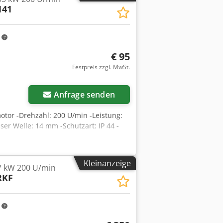
141
chsspuren auf, die durch den Betrieb
riebemodell: WA20/T Motortyp:
V AC, 50 Hz Motordrehzahl: 900
m
0 Drehmoment: 32 Nm
 Antock Isolationsklasse: F
€ 95
: 0,65 Betriebsart: S1 Gewicht: 9,46 kg
Festpreis zzgl. MwSt.
Anfrage senden
motor -Drehzahl: 200 U/min -Leistung:
r Welle: 14 mm -Schutzart: IP 44 -
Kleinanzeige
7 kW 200 U/min
RKF
m