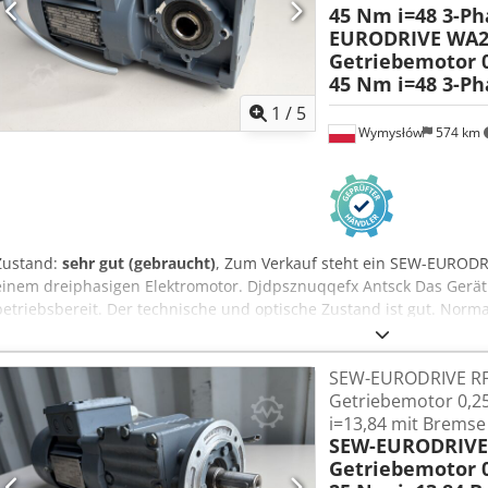
45 Nm i=48 3-P
EURODRIVE WA2
Getriebemotor 
45 Nm i=48 3-P
1
/
5
Wymysłów
574 km
Zustand:
sehr gut (gebraucht)
, Zum Verkauf steht ein SEW-EUROD
einem dreiphasigen Elektromotor. Djdpsznuqqefx Antsck Das Gerät i
betriebsbereit. Der technische und optische Zustand ist gut. Nor
Betrieb entstanden sind, sind vorhanden. Dank seiner robusten Kon
Motorgetriebe hervorragend für den Einsatz in Antriebssystemen f
SEW-EURODRIVE RF
Produktionsmaschinen und andere Industrieanlagen. Technische D
Getriebemotor 0,2
Getriebetyp: WA20 Motortyp: DR63L4 Leistung: 0,25 kW Spannungsv
i=13,84 mit Bremse
Y, 50 Hz Motordrehzahl: 1300 U/min Ausgangsdrehzahl: 27 U/min Üb
SEW-EURODRIVE 
Ausgangsdrehmoment: 45 Nm Schutzart: IP54 Isolationsklasse: B Bet
Getriebemotor 