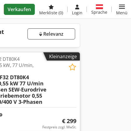
Verkaufen
Sprache
Merkliste
(0)
Login
Menü
ht
Relevanz
Kleinanzeige
2 DT80K4
5 kW, 77 U/min,
SF32 DT80K4
0,55 kW 77 U/min
sen
SEW-Eurodrive
riebemotor 0,55
/400 V 3-Phasen
€ 299
Festpreis zzgl. MwSt.