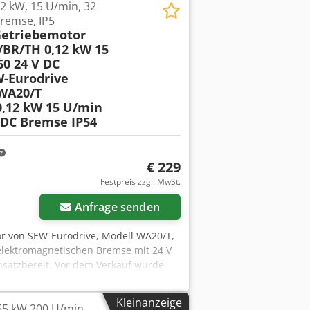
2 kW, 15 U/min, 32
Bremse, IP5
Getriebemotor
BR/TH 0,12 kW 15
0 24 V DC
-Eurodrive
WA20/T
,12 kW 15 U/min
 DC Bremse IP54
€ 229
Festpreis zzgl. MwSt.
Anfrage senden
or von SEW-Eurodrive, Modell WA20/T,
lektromagnetischen Bremse mit 24 V
insatzbereit. Vor dem Verkauf wurde
i. Am Motorgehäuse sind abgebrochene
 Die Beschädigung ist rein mechanischer
Kleinanzeige
55 kW 200 U/min
arameter oder die Zuverlässigkeit des