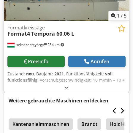
1
/
5
Formatkreissäge
Format4
Tempora 60.06 L
Iszkaszentgyörgy
284 km
Preisinfo
Anrufen
Zustand:
neu
, Baujahr:
2021
, Funktionsfähigkeit:
voll
funktionsfähig
, Vorschubgeschwindigkeit: 10 m/min – 10 +
18 m/min Antriebsmotor: 0,75 kW (S6) – 1,1 kW (S6)
Präzisions-Lauf- und FührungsflächenMin. Cjdpfsy Ndhdsx
Agusha Werkstücklänge: 140 mmMin. Werkstückbreite: 70
Weitere gebrauchte Maschinen entdecken
mm Segmentierte, gummierte Kettenplatten mit
Schnellwechselsystem Die minimale Werkstückbreite
variiert in Abhängigkeit von der Werkstücklänge,
n
Werkstückhöhe und der Oberflächenbeschaffenheit.
Kantenanleimmaschinen
Brandt
Holz Her
Schwenkbares 15“ smartouch-BedienfeldUnbegrenzter