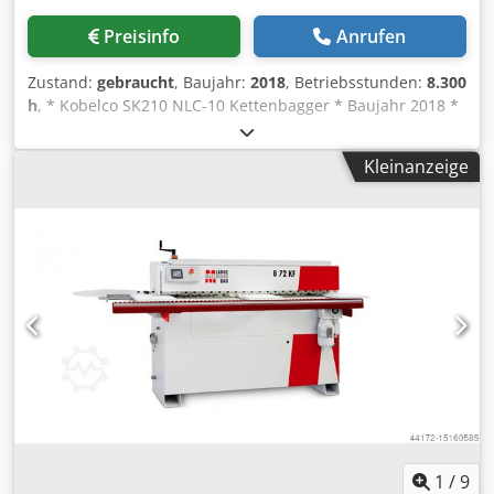
Preisinfo
Anrufen
Zustand:
gebraucht
, Baujahr:
2018
, Betriebsstunden:
8.300
h
, * Kobelco SK210 NLC-10 Kettenbagger * Baujahr 2018 *
8300 h * 124 KW Hino Motor * 22400 kg * OQ 70
Schnellwechsler vollhydraulisch * Laufwerksbreite 280 cm
Kleinanzeige
* Kettenplatten 60 cm * Tieflöffel 130 cm * Alle Leitungen *
Klimaautomatik * 180 Grad Kamera Chedsyq Azkjpfx Aguja
1
/
9