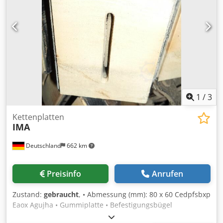
1
/
3
Kettenplatten
IMA
Deutschland
662 km
Preisinfo
Anrufen
Zustand:
gebraucht
, • Abmessung (mm): 80 x 60 Cedpfsbxp
Eaox Agujha • Gummiplatte • Befestigungsbügel