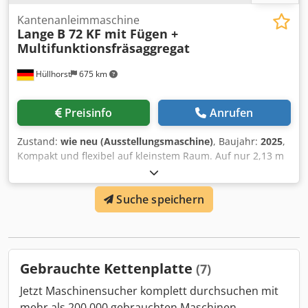
Kantenanleimmaschine
Lange
B 72 KF mit Fügen +
Multifunktionsfräsaggregat
Hüllhorst
675 km
Preisinfo
Anrufen
Zustand:
wie neu (Ausstellungsmaschine)
, Baujahr:
2025
,
Kompakt und flexibel auf kleinstem Raum. Auf nur 2,13 m
Länge bekommen hier Werkstücke ihr Finish. Ausgestattet
mit einem 1,1 KW Hochfrequenzmotor Fügeaggregat und
Suche speichern
Diamantbestücktem Spiralfügefräser, teflonbeschichtetes
Leimaggregat, Vorkappaggregat und HF-
Multifunktionsfräsaggregat, 2 Freiplätze für
Finishaggregate, wie z.B. eine Flächenziehklinge und
Poliereinheit. Einfache Bedienung über 3,5“ Farb-Touch
Gebrauchte Kettenplatte
(7)
Screen.► Steuerung über 3,5 Zoll Farb-Touch Screen►
Fügeaggregat mit einem 1,1 KW Hochfrequenzmotor
Jetzt Maschinensucher komplett durchsuchen mit
mitDiamantbestücktem Spiralfügefräser im Gegenlauf
mehr als 200.000 gebrauchten Maschinen.