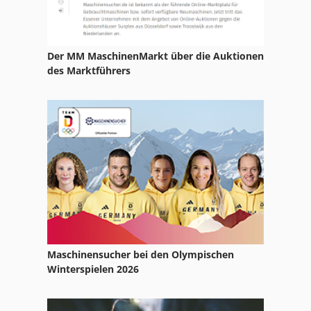
Massivholz
Meba
Der MM MaschinenMarkt über die Auktionen
Plattenwender
des Marktführers
Schelling Plattensäge
Stehende Plattensäge
Trennscheibe
Zeppelin Kettenbagger
Maschinensucher bei den Olympischen
Winterspielen 2026