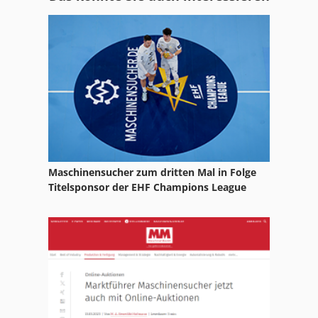
67641340f13cd
Kantenanleim
Kantenanleimen
Kantenanleimmaschine
Kettenfoerderer
Kettenlaufwerk
Kettenrad
Maschinensucher zum dritten Mal in Folge
Kippschaufel
Titelsponsor der EHF Champions League
Kobelco Kettenbagger
Komatsu Kettenbagger
Kombimaschine
Ktl