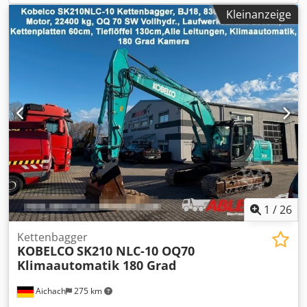
Speicherplatz für benutzerdefinierte Kantenprogramme
Kleinanzeige
Feineinstellung der Streckenparameter Einfache, klare und
intuitive Darstellung der Aggregate und Funktionen
Aggregatauswahl und exakte Feineinstellung der
motorisch positionierten Aggregate (Einstellgenauigkeit
1/100 mm) direkt über das Bedienfeld Einstellung der
Klebertemperatur mit automatischer
Temperaturabsenkung im Stand-by-Modus Einstellung des
Anpressdrucks in der Druckzone Optimierung des
Kantenüberstandes beim Kappen (vorne und hinten)
Klartext-Fehlermeldungen Wartungsplan und
Laufmeterzähler
1
/
26
Kettenbagger
KOBELCO
SK210 NLC-10 OQ70
Klimaautomatik 180 Grad
Aichach
275 km