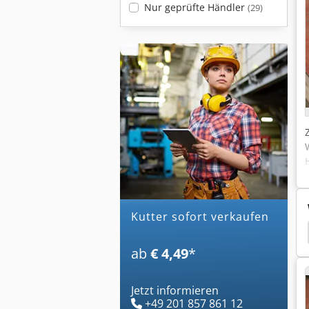
Nur geprüfte Händler
(29)
kutter sofort verkaufen
Voran
Maurer
Pasteur
Gemue
ab
€ 4,49
*
Jetzt informieren
+49 201 857 861 12