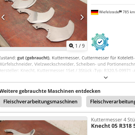
Wiefelstede
785 k
1
/
9
Zustand:
gut (gebraucht)
, Kuttermesser, Cuttermesser für Kotelett
Würfelschneider, Vielzweckschneider, Scheiben- und Portionensch
Hersteller: Knecht, Kuttermesser 1Set / 3Stück -Typ: R320,5-09971 -
Preis: pro Set -Abmessungen: 330/300/H70 mm -Gewicht ges.: 4,7 k
Weitere gebrauchte Maschinen entdecken
Fleischverarbeitungsmaschinen
Fleischverarbeitun
Kuttermesser 4 Stü
Knecht
05 R318 