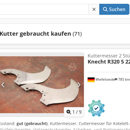
Suchen
Kutter gebraucht kaufen
(71)
Kuttermesser 2 Stü
Knecht
R320 5 2
Wiefelstede
785 k
1
/
9
Zustand:
gut (gebraucht)
, Kuttermesser, Cuttermesser für Kotelett
Würfelschneider, Vielzweckschneider, Scheiben- und Portionenschne