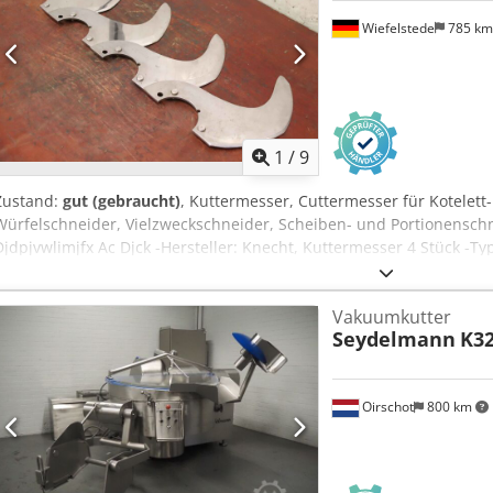
Wiefelstede
785 k
1
/
9
Zustand:
gut (gebraucht)
, Kuttermesser, Cuttermesser für Kotelett
Würfelschneider, Vielzweckschneider, Scheiben- und Portionensch
Djdpjvwlimjfx Ac Djck -Hersteller: Knecht, Kuttermesser 4 Stück -Ty
komplett -Abmessungen: 320/300/H100 mm -Gewicht: 5,4 kg
Vakuumkutter
Seydelmann
K3
Oirschot
800 km