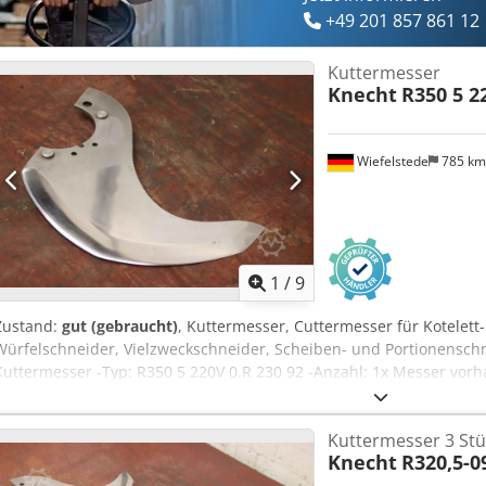
+49 201 857 861 12
Kuttermesser
Knecht
R350 5 2
Wiefelstede
785 k
1
/
9
Zustand:
gut (gebraucht)
, Kuttermesser, Cuttermesser für Kotelett
Würfelschneider, Vielzweckschneider, Scheiben- und Portionenschne
Kuttermesser -Typ: R350 5 220V 0.R 230 92 -Anzahl: 1x Messer vor
Abmessungen: 390/230/H20 mm -Gewicht: 1,7 kg
Kuttermesser 3 Stü
Knecht
R320,5-0