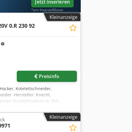
Jetzt inserieren
*pro Inserat/Monat
Kleinanzeige
20V 0.R 230 92
m
Preisinfo
-Hacker, Kotelettschneider,
ider -Hersteller: Knecht,
handen Dcedpfxsvwlvas Ac Dsk -
Kleinanzeige
ck
9971