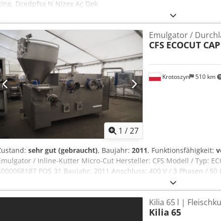
ging. Dcedpfsx N Nlzex Ac Dek
Emulgator / Durchl
CFS
ECOCUT CAP
Krotoszyn
510 km
1
/
27
Zustand:
sehr gut (gebraucht)
, Baujahr:
2011
, Funktionsfähigkeit:
v
Emulgator / Inline-Kutter Micro-Cut Hersteller: CFS Modell / Typ:
5000068187 POS 31 Baujahr: 2011 Anschluss: 400 V / 3 Phasen / 50
Nennmotorleistung: 204 kW Dcjdpfoy Ub E Djx Ac Dok Abmessunge
Lieferumfang: Gitterbox mit Ersatzteilen Der CFS EcoCut Cap 2 ist ei
Kilia 65 l | Fleisch
leistungsstarker Industrieemulgator (Inline-Feinkutter der Baureihe
Kilia
65
Marke CFS. Die Maschine aus dem Jahr 2011 wurde für den kontinui