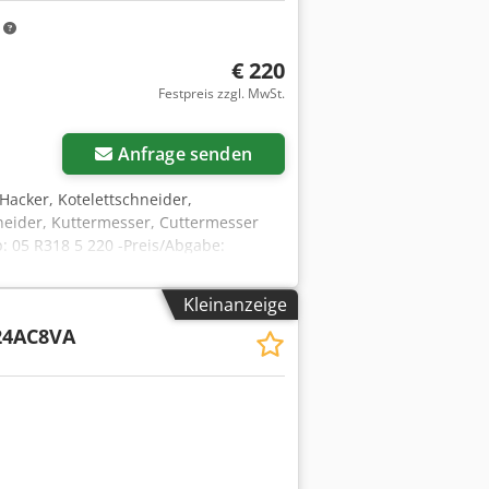
m
€ 220
Festpreis zzgl. MwSt.
Anfrage senden
-Hacker, Kotelettschneider,
neider, Kuttermesser, Cuttermesser
p: 05 R318 5 220 -Preis/Abgabe:
Kleinanzeige
24AC8VA