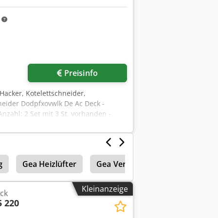
m
Preisinfo
-Hacker, Kotelettschneider,
neider Dodpfxovwlk De Ac Deck -
Anzahl: 2 Set mit 3 St. vorhanden -
g
g
Gea Heizlüfter
Gea Verpackungsmaschinen
Kleinanzeige
ck
5 220