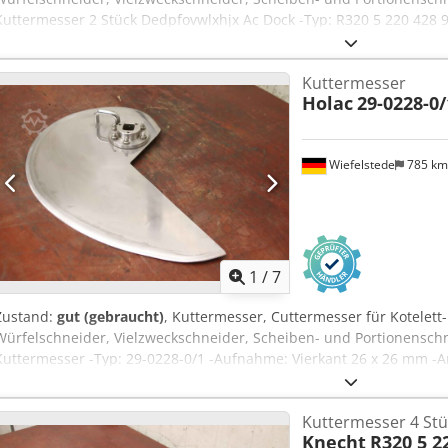
Kuttermesser 2 Stück Dedpfovwlxhjx Ac Dock -Typ: R320 5 220 428 9
Transportbmessungen: 370/230/H40 mm -Gewicht: 2,8 kg
Kuttermesser
Holac
29-0228-0/
Wiefelstede
785 k
1
/
7
Zustand:
gut (gebraucht)
, Kuttermesser, Cuttermesser für Kotelett
Würfelschneider, Vielzweckschneider, Scheiben- und Portionenschne
Kuttermesser -Typ: 29-0228-0/1 -Aufnahme: Vierkant 26 x 26 mm -A
Abmessungen: 540/350/H65 mm -Gewicht: 4,4 kg Dcsdpfxovwlzio Ac
Kuttermesser 4 Stü
Knecht
R320 5 2