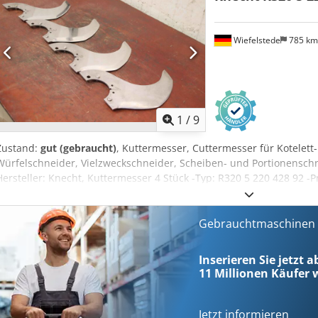
Wiefelstede
785 k
1
/
9
Zustand:
gut (gebraucht)
, Kuttermesser, Cuttermesser für Kotelett
Würfelschneider, Vielzweckschneider, Scheiben- und Portionenschn
Hersteller: Knecht, Kuttermesser 4 Stück -Typ: R320 5 220 428 92 
330/300/H80 mm -Gewicht ges.: 5,6 kg
Gebrauchtmaschinen s
Inserieren Sie jetzt a
11 Millionen
Käufer w
Jetzt informieren