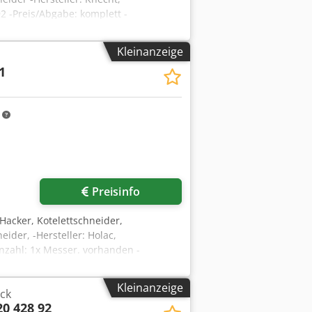
2 -Preis/Abgabe: komplett -
Kleinanzeige
1
m
Preisinfo
-Hacker, Kotelettschneider,
ider, -Hersteller: Holac,
nzahl: 1x Messer. vorhanden -
 Djk
Kleinanzeige
ck
20 428 92