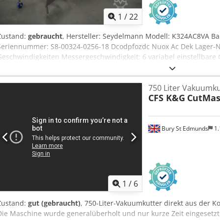
1
/
22
Zustand:
gebraucht
, Hersteller: Seydelmann Modell: K324AC8VA Ba
Seriennummer: S8-00324-0256-18 Dcodpfozdc Nuox Ac Dek Lager-Nu
Geschwindigkeiten Messergeschwindigkeit: 6 variabel einstellbare
Mischgeschwindigkeiten, Rücklauf Steuerung: Auto-Command 1500
BV5, 200 m3/h Druckluft: 6 - 10 Bar Wasser: 4 - 6 Bar Leistung: 3 
750 Liter Vakuumku
x 3650 x 1700 mm Gewicht: 4300 kg Inklusive Auswerfer und BW200
CFS K&G
CutMas
Bury St Edmunds
1.
1
/
6
Zustand:
gut (gebraucht)
, 750-Liter-Vakuumkutter direkt aus der K
Die Maschine wurde generalüberholt und nur kurze Zeit eingesetz