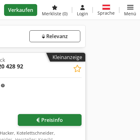
Verkaufen
Sprache
Merkliste
(0)
Login
Menü
Relevanz
Kleinanzeige
ck
20 428 92
m
Preisinfo
-Hacker, Kotelettschneider,
ider -Hersteller: Knecht,