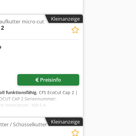
Kleinanzeige
aufkutter micro-cut
 2
Preisinfo
oll funktionsfähig
, CFS EcoCut Cap 2 |
 ECOCUT CAP 2 Seriennummer:
 Hz Nennstrom: 358,5 A
n: 3300 × 2050 × 2850 mm Im
n fortschrittlicher und äußerst
Kleinanzeige
kutter / Schüsselkutter
 Micro-Cut), produziert unter der
erlichen Betrieb in großvolumigen