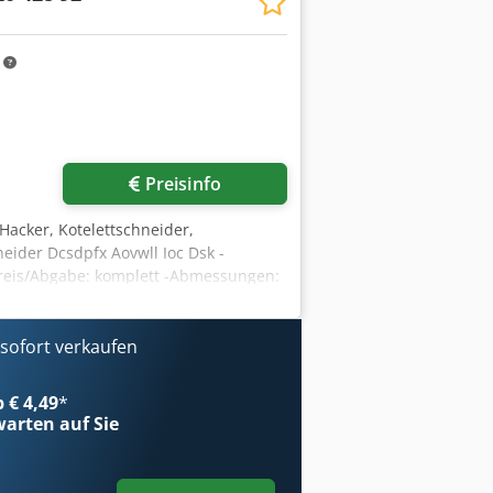
m
Preisinfo
-Hacker, Kotelettschneider,
eider Dcsdpfx Aovwll Ioc Dsk -
-Preis/Abgabe: komplett -Abmessungen:
ofort verkaufen
b € 4,49
*
arten auf Sie