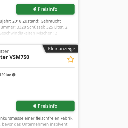
Preisinfo
ujahr: 2018 Zustand: Gebraucht
mmer: 3328 Schüssel: 325 Liter, 2
 Geschwindigkeiten Mischen: 2
K Vakuumpumpe: Elmo Rietschle L-
x 400V, 50Hz, 157kW Abmessungen: 2600
Kleinanzeige
tter
 Hebevorrichtung. Mit Wasserzähler.
ter VSM750
120 km
Preisinfo
onkursmasse einer fleischfreien Fabrik.
t, bevor das Unternehmen insolvent