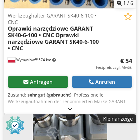
1
/
6
Werkzeughalter GARANT SK40-6-100 •
CNC
Oprawki narzędziowe GARANT
SK40-6-100 • CNC
Oprawki
narzędziowe GARANT SK40-6-100
• CNC
€ 54
Wymysłów
574 km
Festpreis zzgl. MwSt.
Anfragen
Anrufen
Zustand:
sehr gut (gebraucht)
, Professionelle
Werkzeugaufnahmen der renommierten Marke GARANT
(Hoffmann Group). Modell 300230 6 SK40-6-100 – Spann-Ø
6 mm, Länge 100 mm. • SK40 Kegel – CNC-Standard •
Kleinanzeige
Spann-Ø 6 mm • Halterlänge 100 mm • Max. Drehzahl
25.000 U/min • Hohe Präzision und Spannstabilität •
Gebraucht, funktionsfähig, einsatzbereit. -- ANGEGEBENER