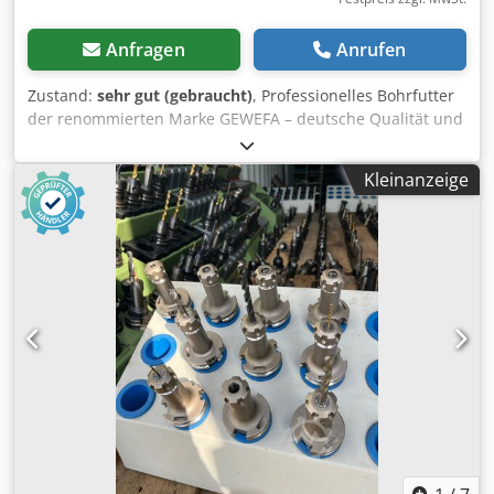
Anfragen
Anrufen
Zustand:
sehr gut (gebraucht)
, Professionelles Bohrfutter
der renommierten Marke GEWEFA – deutsche Qualität und
Präzision in der Ausführung. Geeignet zur Aufnahme von
Bohrern und Bearbeitungswerkzeugen in CNC-
Kleinanzeige
Fräsmaschinen, Bearbeitungszentren sowie klassischen
Maschinen mit SK40 DIN 69871 Aufnahme. 📌 Technische
Spezifikation: . Hersteller: GEWEFA – Made in Germany .
Typ: SK40 × Ø1–16 mm . Katalognummer: 28.05.046.001 /
28.05.046.002 . Kegel: SK40 DIN 69871 AD/B .
Spannbereich: Ø1 – 13 mm . Baujahr: 2007 . Zustand:
gebraucht, sehr gut – technisch einwandfrei ✅ Vorteile: .
Präzise Ausführung – hohe Rundlaufgenauigkeit und
Werkzeugstabilität . Originalprodukt aus Deutschland –
keine China-Kopie Chsdpfxoxizbfs Acioa . Ideal für die
Serienproduktion und präzise Bearbeitung . Sofort
einsatzbereit. Preis gilt pro Stück.