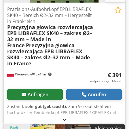
Präzisions-Aufbohrkopf EPB LIBRAFLEX
SK40 – Bereich Ø2–32 mm – Hergestellt
in Frankreich
Precyzyjna głowica rozwiercająca
EPB LIBRAFLEX SK40 – zakres Ø2–
32 mm – Made in
France
Precyzyjna głowica
rozwiercająca EPB LIBRAFLEX
SK40 – zakres Ø2–32 mm – Made
in France
€ 391
Wymysłów
574 km
Festpreis zzgl. MwSt.
Anfragen
Anrufen
Zustand:
sehr gut (gebraucht)
, Zum Verkauf steht ein
hochpräziser Feinbohrkopf EPB LIBRAFLEX / GRAFLEX mit
SK40 DIN 69871 Aufnahme, hergestellt in Frankreich.
Dieses professionelle Werkzeug ist für die präzise
Kleinanzeige