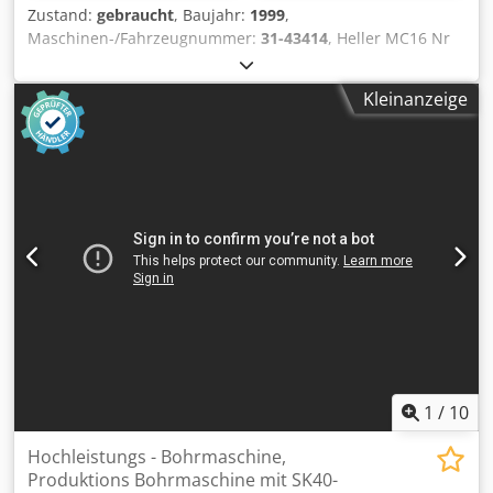
Zustand:
gebraucht
, Baujahr:
1999
,
Maschinen-/Fahrzeugnummer:
31-43414
, Heller MC16 Nr
31-43514 BJ. 1999 Spindel Umdrehungen 1/Min. 45-16000
SK40 Verfahrwege mm X 630 Y 630 Z 630
Kleinanzeige
Verfahrgeschwindigkeit mm/min 1-40000 Anzahl
Werkzeuge 80 Werkzeugdurchmesser mm 70/150(bei
freien Nebenplätzen) Chedpfx Ajwffd Sscija Werkzeuglänge
mm 320 Anzahl Paletten 2 Abmessungen Paletten 400 x
500 Max. Palettenbelastung KG 500 B Achse NC Steuerung
Sinumerik 840D Messtaster Heidenhain Ja Leistung kVA 60
Maschine Nr. 64 ATL iTM400HP nr.14916 BJ.2009 Leistung
kVA 30 Entgratkammer Standard 400 / 400 mm Max.
Gasfülldruck 20 bar Siemens Multipanel mit Windows CE
Betriebssystemm
1
/
10
Hochleistungs - Bohrmaschine,
Produktions Bohrmaschine mit SK40-