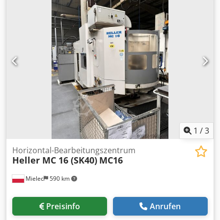
Fräsern und Bohrern im Set. Csdsxcgzqjpfx Acisha
1
/
3
Horizontal-Bearbeitungszentrum
Heller MC 16 (SK40)
MC16
Mielec
590 km
Preisinfo
Anrufen