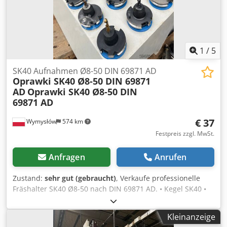
1
/
5
SK40 Aufnahmen Ø8-50 DIN 69871 AD
Oprawki SK40 Ø8-50 DIN 69871
AD
Oprawki SK40 Ø8-50 DIN
69871 AD
€ 37
Wymysłów
574 km
Festpreis zzgl. MwSt.
Anfragen
Anrufen
Zustand:
sehr gut (gebraucht)
, Verkaufe professionelle
Fräshalter SK40 Ø8-50 nach DIN 69871 AD. • Kegel SK40 •
Weldon-Aufnahme Ø8 mm (Seitenklemmung) • Länge 50
mm • Zentrale Kühlung AD • Sehr guter Zustand –
Kleinanzeige
gebraucht, voll funktionsfähig • Ein Teil der Halter inklusive