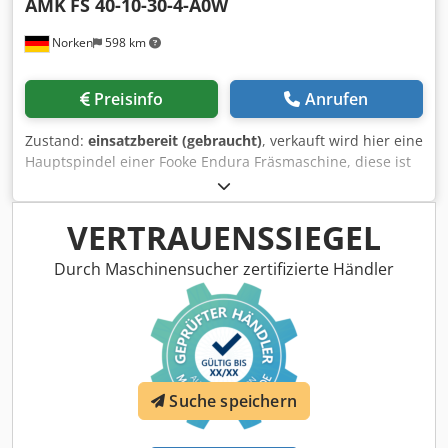
AMK
FS 40-10-30-4-A0W
Norken
598 km
Preisinfo
Anrufen
Zustand:
einsatzbereit (gebraucht)
, verkauft wird hier eine
Hauptspindel einer Fooke Endura Fräsmaschine, diese ist
funktionsfähig. Cedpfxezhh Ips Acieha
VERTRAUENSSIEGEL
Durch Maschinensucher zertifizierte Händler
Suche speichern