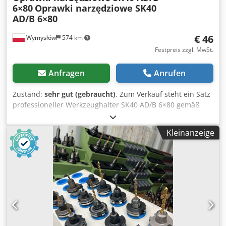
6×80
Oprawki narzędziowe SK40
AD/B 6×80
€ 46
Wymysłów
574 km
Festpreis zzgl. MwSt.
Anfragen
Anrufen
Zustand:
sehr gut (gebraucht)
, Zum Verkauf steht ein Satz
professioneller Werkzeughalter SK40 AD/B 6×80 gemäß
DIN 69871. Die Halter sind in gutem technischen Zustand,
komplett – teils mit montierten VHM/HSS-Bohrern in
Kleinanzeige
verschiedenen Durchmessern. Schaftdurchmesser: Ø6 mm
Länge: 80 mm Aufnahme: SK40, Norm DIN 69871 AD/B
Zustand: gebraucht, funktionsfähig, sichtbare
Gebrauchsspuren (Verfärbungen durch Hitze). Ideal für
CNC-Bearbeitungszentren, Fräs- und
Präzisionsbohrmaschinen. Chodpsxcx Uvsfx Aciea