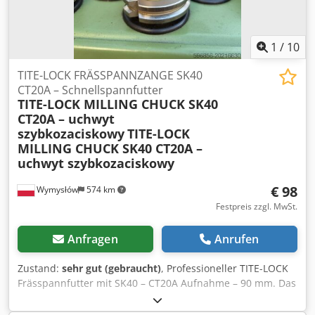
sofort einsatzbereit. Cedoxk T Igopfx Acioha
1
/
10
TITE-LOCK FRÄSSPANNZANGE SK40
CT20A – Schnellspannfutter
TITE-LOCK MILLING CHUCK SK40
CT20A – uchwyt
szybkozaciskowy
TITE-LOCK
MILLING CHUCK SK40 CT20A –
uchwyt szybkozaciskowy
€ 98
Wymysłów
574 km
Festpreis zzgl. MwSt.
Anfragen
Anrufen
Zustand:
sehr gut (gebraucht)
, Professioneller TITE-LOCK
Frässpannfutter mit SK40 – CT20A Aufnahme – 90 mm. Das
hochwertige Schnellspannsystem TITE-LOCK gewährleistet
außergewöhnliche Spannkraft und Präzision, ideal zum