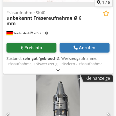
1
/
8
Fräsaufnahme SK40
unbekannt
Fräseraufnahme Ø 6
mm
Wiefelstede
785 km
Preisinfo
Anrufen
Zustand:
sehr gut (gebraucht)
, Werkzeugaufnahme,
Fräsaufnahme, Fräswerkzeug, Fräsdorn -Fräsaufnahme:
Werkzeugaufnahmen SK40 -Fräseraufnahme: Ø 6 mm -
Anzahl: 35x Fräsaufnahmen vorhanden -Preis: pro Stück
Kleinanzeige
Chodpfx Aey Tlc Rscioa -Abmessung: Ø 64 / 120 mm -
Gewicht: 0,9 kg