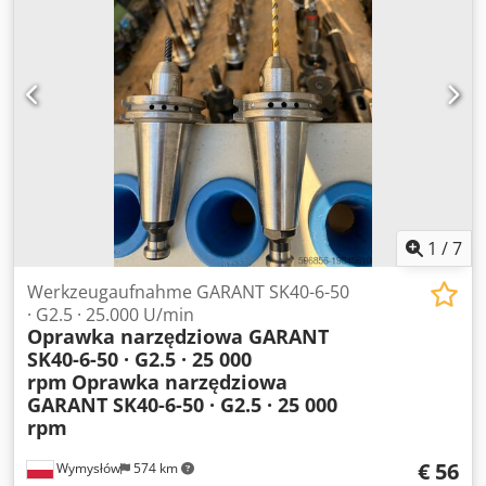
Testzwecken verwendet, kein Arbeitseinsatz. Geeignet für
CNC-Bearbeitungszentren und Fräsmaschinen. Chjdpfx
Asw Ulraecisa - Preis pro Stück.
1
/
7
Werkzeugaufnahme GARANT SK40-6-50
· G2.5 · 25.000 U/min
Oprawka narzędziowa GARANT
SK40-6-50 · G2.5 · 25 000
rpm
Oprawka narzędziowa
GARANT SK40-6-50 · G2.5 · 25 000
rpm
€ 56
Wymysłów
574 km