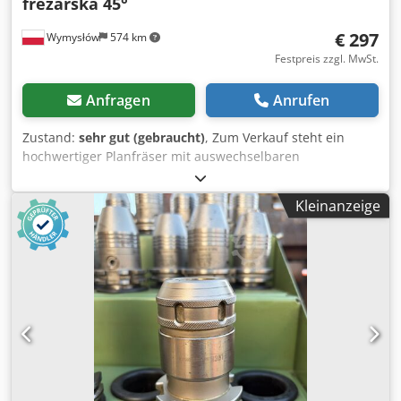
frezarska 45°
€ 297
Wymysłów
574 km
Festpreis zzgl. MwSt.
Anfragen
Anrufen
Zustand:
sehr gut (gebraucht)
, Zum Verkauf steht ein
hochwertiger Planfräser mit auswechselbaren
Wendeschneidplatten ASF-35-45-20, montiert auf einem
SK40-Aufnahmeschaft. Professionelles Werkzeug für
Kleinanzeige
Schrupp- und Schlichtbearbeitung, ideal für den Einsatz in
CNC-Bearbeitungszentren sowie konventionellen
Fräsmaschinen. Die Fräserkonstruktion mit einem
Einstellwinkel von 45° sorgt für hervorragende
Schnittleistung, längere Standzeiten der Platten und eine
glatte Oberfläche des Werkstücks. • Typ: Planfräser mit
Wendeschneidplatten • Modell: ASF-35-45-20 • Aufnahme:
SK40 / DIN 69871 • Einstellwinkel: 45° • Anzahl der
Plattensitze: ca. 6–8 • Anwendung: Fräsen von Stahl,
Gusseisen, Edelstahl und weiteren
Konstruktionswerkstoffen • Zustand: gebraucht – sehr gut,