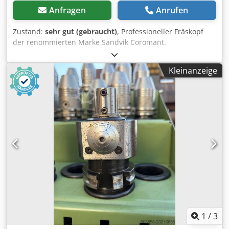
Anfragen
Anrufen
Zustand:
sehr gut (gebraucht)
, Professioneller Fräskopf
der renommierten Marke Sandvik Coromant.
Arbeitsdurchmesser: Ø80 mm – ideal für Schrupp- und
Schlichtbearbeitung von Stahl, Edelstahl und Gusseisen.
Kleinanzeige
Aufnahme: SK40 / ISO40. Modell: 346.220242R25.
Ausführung mit austauschbaren Schneidplatten – aktuell
montierte Platten sind in gutem Zustand. Hohe Präzision,
Steifigkeit und Langlebigkeit – Industriekopf für CNC-
Zentren und Fräsmaschinen. Original Sandvik-Produkt –
führend im Bereich der Zerspanungswerkzeuge. Zustand:
gebraucht, sehr guter technischer Zustand – sofort
einsatzbereit. ✅ Ideal für Planfräsen, Stirnfräsen und
Bearbeitung großer Flächen. ✅ Hohe Leistungsfähigkeit
und lange Standzeit dank hochwertiger Schneidplatten. ✅
Premium-Werkzeug – deutsche und schwedische Qualität.
Cedpfx Acjxld Aweijha
1
/
3