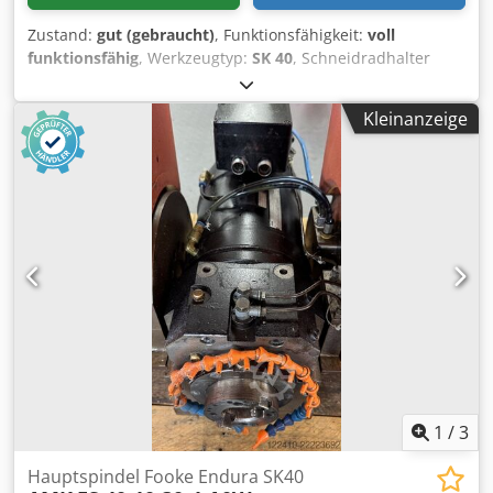
Zustand:
gut (gebraucht)
, Funktionsfähigkeit:
voll
funktionsfähig
, Werkzeugtyp:
SK 40
, Schneidradhalter
SK40 4 Stk Werkzeughalter / Schneidradhalter /
Stossradhalter für Schneidräder/ Stoßräder / StoßMesser
Kleinanzeige
in der Größe SK 40 passend dazu die
Werkzeugwechselvorrichtung / Werkzeughaltevorrichtung
in gutem gebrauchtem Zustand 1 x Ø 31,75 x 120 für
Scheibenschneidrad 1 x Ø 44,45 x 84,5 für
Scheibenschneidrad / Glockenschneidrad 1 x Ø 44,45 x
84,5 für Scheibenschneidrad / Glockenschneidrad,
Sonderhalter mit zentrischer Aufnahmebohrung Ø9,9 für
Zusatzwerkzeug Spannvorrichtung 1 x MK2 für
Schaftschneidrad. Preis VHB Unsere Preisvorstellung liegt
bei € 1.190,-- im Paket, netto ab Standort zzgl.
Verpackungskosten Chodpfxjikvwqj Acisa Bei allen techn.
Angaben Schreibfehler/Irrtum vorbehalten. Wir verkaufen
ausschließlich nur in Länder der Europäischen
Gemeinschaft.
1
/
3
Hauptspindel Fooke Endura SK40