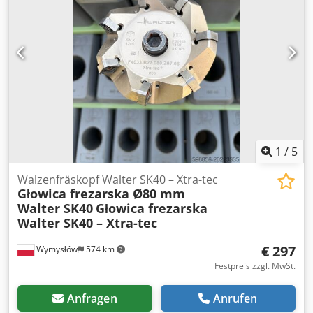
PREIS FÜR 1 STÜCK -- Chedpfx Aew Sy D Eocioa
1
/
5
Walzenfräskopf Walter SK40 – Xtra-tec
Głowica frezarska Ø80 mm
Walter SK40
Głowica frezarska
Walter SK40 – Xtra-tec
€ 297
Wymysłów
574 km
Festpreis zzgl. MwSt.
Anfragen
Anrufen