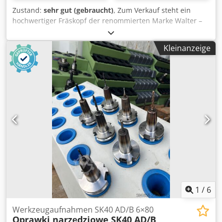
Zustand:
sehr gut (gebraucht)
, Zum Verkauf steht ein
hochwertiger Fräskopf der renommierten Marke Walter –
Xtra-tec®-Serie, ausgelegt für präzises Schruppen und
Schlichten von Metallen. Premium-Industriewerkzeug,
Kleinanzeige
ideal für CNC-Bearbeitungszentren und konventionelle
Fräsmaschinen. • Arbeitsdurchmesser: Ø80 mm • Modell:
F4033.B27.080.Z07.06 • Aufnahme: SK40 / ISO40 • System:
Xtra-tec® • Anzahl der Plattensitze: 7 • Hochwertige
Ausführung – deutsche Walter-Präzision Chjdpfxoxlgnie
Aciea • Anwendung: Planfräsen, Bearbeitung von Stahl,
Gusseisen, Legierungen • Zustand: gebraucht, sehr guter
technischer Zustand, sofort einsatzbereit Der Kopf bietet
ausgezeichnete Leistung und eine lange Lebensdauer –
ideal für industrielle, werkstattbasierte und
Fertigungsanwendungen.
1
/
6
Werkzeugaufnahmen SK40 AD/B 6×80
Oprawki narzędziowe SK40 AD/B