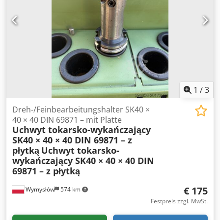
M02 02360 • Aufnahme: SK40 / DIN 69871 • Skala:
mikrometrisch, 0,01 mm • Einsatzbereich: präzises
Ausdrehen und Fertigbearbeiten von Bohrungen •
Zustand: gebraucht – technisch und optisch in sehr gutem
Zustand. Chedpfx Asxk T H Nociea
1
/
3
Dreh-/Feinbearbeitungshalter SK40 ×
40 × 40 DIN 69871 – mit Platte
Uchwyt tokarsko-wykańczający
SK40 × 40 × 40 DIN 69871 – z
płytką
Uchwyt tokarsko-
wykańczający SK40 × 40 × 40 DIN
69871 – z płytką
€ 175
Wymysłów
574 km
Festpreis zzgl. MwSt.