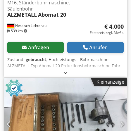
M16, Ständerbohrmaschine,
Säulenbohr
ALZMETALL
Abomat 20
€ 4.000
Hessisch Lichtenau
539 km
Festpreis zzgl. MwSt.
Anfragen
Anrufen
Zustand:
gebraucht
, Hochleistungs - Bohrmaschine
ALZMETALL Typ Abomat 20 Prduktionsbohrmaschine Fabr.
Nr. 452 Baujahr 1996 Bohrleistung in Stahl ST 60 25 mm
Bohrleistung in Guß GG 20 30 mm Spindelaufnahme SK 40
Kleinanzeige
- M16 Ausladung 280 mm Bohrschlittenhub 500 mm
Abstand Spindelnase zum Tisch 185 - 685 mm Tischgröße
490 x 400 mm Spindeldrehzahl 50 - 500 U/min. Stufenlos
Bohrschlitten-Vorschub 20 - 224 mm/min. Stufenlos
Bohrschlitten-Eilgang 4,5 m/min. Motorleistung Vorschub
0,18 kW Motorleistung Eilgang 0,75 kW Motorleistung
Bohrspindel 1,1 kW (Drehzahl 1000 U/min) Netzanschluß
400 Volt, 50 Hz - Spindeldrehzahl stufenlos über