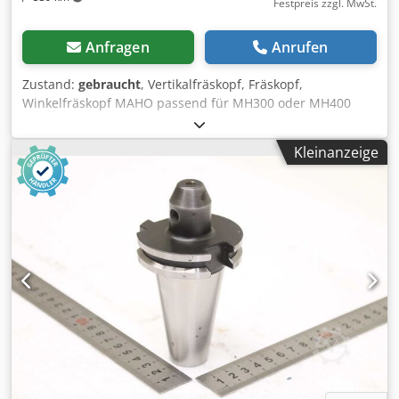
Festpreis zzgl. MwSt.
Anfragen
Anrufen
Zustand:
gebraucht
, Vertikalfräskopf, Fräskopf,
Winkelfräskopf MAHO passend für MH300 oder MH400
Baujahr ca. 1990 Werkzeugaufnahme: SK 40 Pinolenhub:
60 mm Chsdpsxf Ur Nsfx Acisa Zentrierdurchmesser an
Kleinanzeige
der Flanschplatte: 102 mm Außendurchmesser Flasch: 180
mm Lochkreis Flanschplatte: Ø 150 mm
Befestigungsbohrungen an der Flanschplatte: 4x Ø 11 mm
- Pinolenvorschub 0,015 / 0,03 / 0,06 / 0,12 mm/U -
Kopfantrieb über Welle Ø 32 mit 10 mm Keilnut -
Rändelrad mit Skalierung für den Pinolenhub -
Gradskalierung am Winkelfräskopf 2x 90° Abmessung L x B
x H: 300 x 280 x 300 mm Komplettgewicht: 31,4 kg guter
Zustand