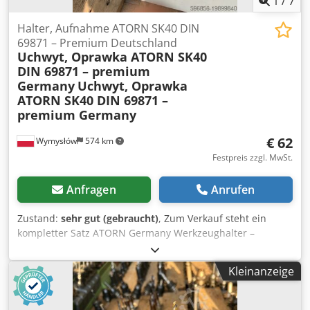
1
/
7
Halter, Aufnahme ATORN SK40 DIN
69871 – Premium Deutschland
Uchwyt, Oprawka ATORN SK40
DIN 69871 – premium
Germany
Uchwyt, Oprawka
ATORN SK40 DIN 69871 –
premium Germany
€ 62
Wymysłów
574 km
Festpreis zzgl. MwSt.
Anfragen
Anrufen
Zustand:
sehr gut (gebraucht)
, Zum Verkauf steht ein
kompletter Satz ATORN Germany Werkzeughalter –
hochwertige Qualität, Premium-Marke Hahn+Kolb.
Technische Daten: • Hersteller: ATORN • Modell: 20723200
Kleinanzeige
• Norm: DIN 69871 SK40-1/10-100 • Länge: 100 mm • Im Set:
mehrere Stück, teils mit eingesetzten Bohrern (siehe Fotos)
Zustand: sehr gut, praktisch Lagerware. Nur zu