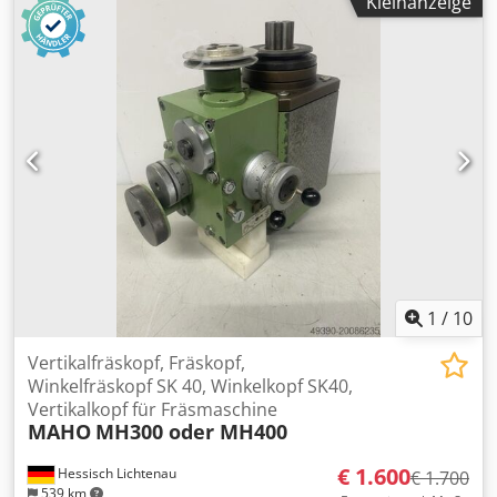
Kleinanzeige
Übersetzungsverhältniss 1:6 Kraftübertragung bis 2,5 kW
Vorbaumaß 110 mm (Maschinenspindel bis Spannmutter
Werkzeugaufnahme SK 40- S20x2 Spannzangen Ø 2 / 2,5 /
3 / 3,5 / 4 / 4,5 / 5 / 7 / 8 / 9 / 10 / 11 / 12 / 13 / 14 / 15 / 16
mm im Holz-Aufbewahrungskasten Der Kopf ist mit
Bronzezahnrädern ausgestattet für ein hohes
Drehmoment. Eigengewicht 5 kg Gewicht komplett 9,4 kg
guter Zustand
1
/
10
Vertikalfräskopf, Fräskopf,
Winkelfräskopf SK 40, Winkelkopf SK40,
Vertikalkopf für Fräsmaschine
MAHO
MH300 oder MH400
€ 1.600
Hessisch Lichtenau
€ 1.700
539 km