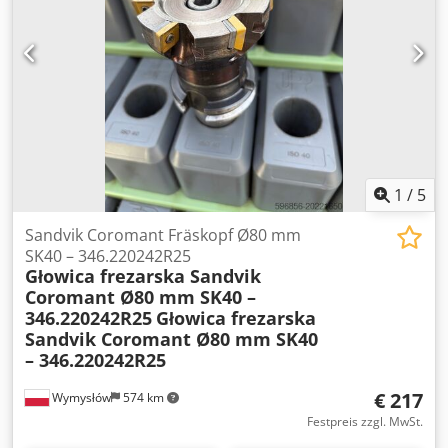
1
/
5
Sandvik Coromant Fräskopf Ø80 mm
SK40 – 346.220242R25
Głowica frezarska Sandvik
Coromant Ø80 mm SK40 –
346.220242R25
Głowica frezarska
Sandvik Coromant Ø80 mm SK40
– 346.220242R25
€ 217
Wymysłów
574 km
Festpreis zzgl. MwSt.