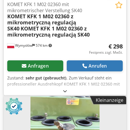
KOMET KFK 1 M02 02360 mit
mikrometrischer Verstellung SK40
KOMET KFK 1 M02 02360 z
mikrometryczną regulacją
SK40
KOMET KFK 1 M02 02360 z
mikrometryczną regulacją SK40
€ 298
Wymysłów
574 km
Festpreis zzgl. MwSt.
Anfragen
Anrufen
Zustand:
sehr gut (gebraucht)
, Zum Verkauf steht ein
professioneller Ausdrehkopf KOMET KFK 1 M02 02360 mit
mikrometrischer Verstellung – ein Spitzenwerkzeug für die
präzise Bearbeitung von Bohrungen in der industriellen
Kleinanzeige
Fertigung und im Werkzeugbau. Sehr guter Zustand – das
Werkzeug ist voll funktionsfähig und einsatzbereit. Die
präzise mikrometrische Skala erlaubt Verstellung mit einer
Genauigkeit von 0,01 mm und garantiert höchste
Oberflächengüte. • Hersteller: KOMET • Modell: KFK 1 –