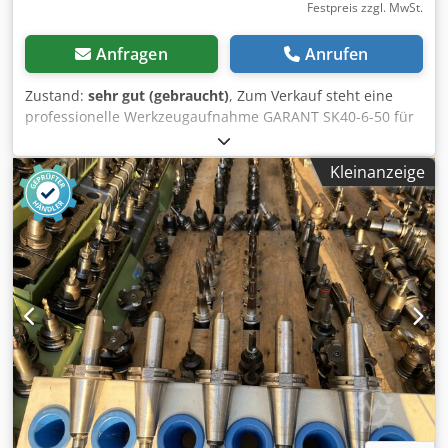
Festpreis zzgl. MwSt.
Anfragen
Anrufen
Zustand:
sehr gut (gebraucht)
, Zum Verkauf steht eine
professionelle Werkzeugaufnahme GARANT SK40-6-50 für
präzises Spannen von Werkzeugen Ø6 mm. Produkt der
renommierten Marke Hoffmann Group / Garant –
Kleinanzeige
Deutschland, eingesetzt in CNC-Bearbeitungszentren. •
Spannsystem: SK40 (DIN 69871) • Größe: Ø6 mm • Länge:
50 mm • Katalog-Nr.: 300210.6 • Auswuchtung: G2.5 bis
25.000 U/min • Hohe Genauigkeit, stabile Spannkraft • Ideal
für VHM-Fräser und -Bohrer sowie Präzisionswerkzeuge •
Sehr guter Zustand – geprüft und sofort einsatzbereit.
GARANT-Werkzeugaufnahmen gehören zur Spitzenklasse
im Bereich der Werkzeugspanntechnik – Garantie für
Qualität und Langlebigkeit. -- PREIS GILT PRO STÜCK --
Chedpfx Acow Syzweisa