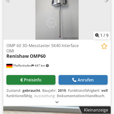
1
/
9
OMP 60 3D-Messtaster SK40 Interface
OMI
Renishaw
OMP60
Pfaffenhofen
447 km
Preisinfo
Anrufen
Zustand:
gebraucht
, Baujahr:
2019
, Funktionsfähigkeit:
voll
funktionsfähig
, Ausstattung:
Dokumentation/Handbuch
,
RENISHAW OMP 60 3D-Messtaster SK40 OMP60
Messtaster- gebraucht Kompakter 3 D-Messtaster Mit der
Kleinanzeige
optischen Signalübertragung besteht die Möglichkeit