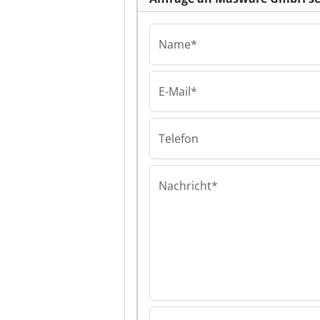
Name*
E-Mail*
Masware GmbH
Masware Gmb
Masware Gmb
Telefon
Nachricht*