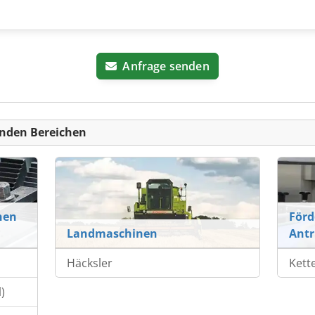
Anfrage senden
nden Bereichen
nen
Förd
Landmaschinen
Antr
Häcksler
Kett
)