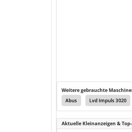
Weitere gebrauchte Maschine
er
Lvd Impuls 6020
Abus
Lvd Impuls 3020
Aktuelle Kleinanzeigen & Top