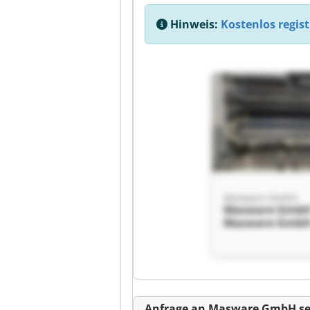
Hinweis:
Kostenlos regist
Kl
Masware GmbH
Masware Gmb
Masware Gmb
Kl
Anfrage an Masware GmbH s