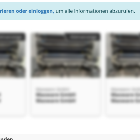
rieren oder einloggen,
um alle Informationen abzurufen.
einanzeige
Kleinanzeige
Masware GmbH
Masware Gm
H
Masware GmbH
Masware 
H
Masware GmbH
Masware 
einanzeige
enden