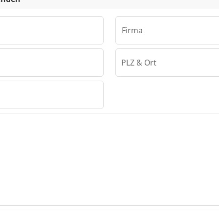
Firma
PLZ & Ort
H
H