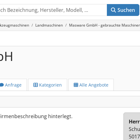
Suchen
rkzeugmaschinen
Landmaschinen
Masware GmbH - gebrauchte Maschinen
bH
Anfrage
Kategorien
Alle Angebote
Firmenbeschreibung hinterlegt.
Herr
Schu
5017