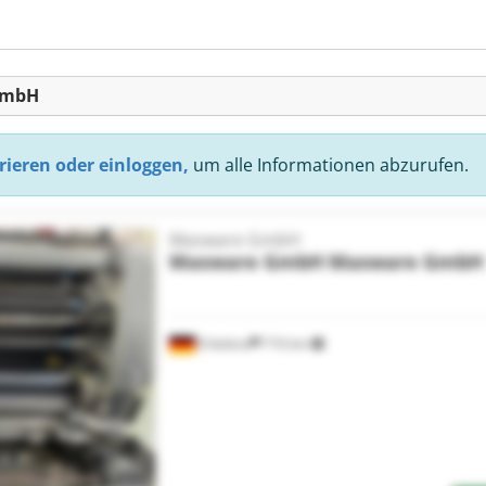
GmbH
rieren oder einloggen,
um alle Informationen abzurufen.
Masware GmbH
Masware GmbH
Masware GmbH
Erkelenz
716 km
Mehr Bilder anfragen