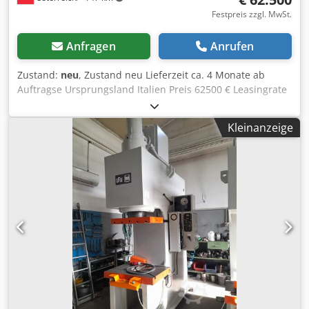
Festpreis zzgl. MwSt.
Anfragen
Anrufen
Zustand:
neu
, Zustand neu Lieferzeit ca. 4 Monate ab
Auftragse Ursprungsland Italien Preis 62500 € Leasingrate
1181.25 € Presskraft 150 to Hub 500 mm Stößel 800x400
mm Tisch 900x600 mm Einbauhöhe 500 mm Ausladung
Kleinanzeige
300 mm Eilgang 20 mm/s Arbeitsgeschwindigkeit 3 mm/s
Motor 4 kW Länge 2200 mm Breite 1500 mm Höhe 3000
mm Gewicht 5500 kg 2-fach Rundführung Tisch und Stößel
mit T-Nuten 2-Hand Bedienung Siemens SPS Manometer
Betriebsanleitung 4-fach Rundführung € auf Anfrage
Lichtschranke € auf Anfrage Siemens Steuerung zur
Programmierung des Hubes und der Preßzeit € auf
Anfrage Siemens Touchscreen-Steuerung, 50 Programme
speicherbar, zur Programmierung von: - Aufwärtshub und
Abwärtshubquote - Pausenzeit im Boden - Zeit der
Dekompression - Einstellung des Arbeitsdrucks -
Stückzähler - Prestop in Aufwärts- und Abwärtsbewegung -
Einstellung für manuelle und automatische Bewegung -