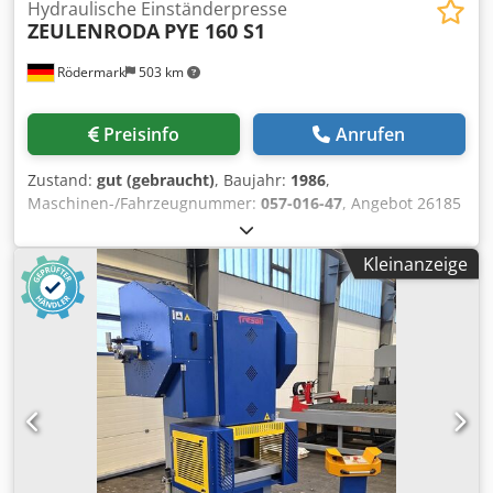
Hydraulische Einständerpresse
ZEULENRODA
PYE 160 S1
Rödermark
503 km
Preisinfo
Anrufen
Zustand:
gut (gebraucht)
, Baujahr:
1986
,
Maschinen-/Fahrzeugnummer:
057-016-47
, Angebot 26185
Technische Daten: - max. Presskraft 160 t - max. Stößelhub
ca. 500 mm - mittlere Arbeitsgeschwindigkeit ca. 92 mm/s -
Kleinanzeige
Rücklaufgeschwindigkeit 125 mm/s - Einbauhöhe ca. 1000
mm - Ausladung bis Mitte Stößel 360 mm -
Stößeleinspannzapfen 40 mm - Tischgröße 900 x 630 mm -
Tischbohrung / Durchbruch 220 mm - Tischhöhe über Flur
720 mm - Ölfüllmenge ca. 200 ltr - Antrieb 400 V / 17 kW -
Platzbedarf ca. B 1150 x H 3600 x T 1850 mm - Gewicht ca.
7500 kg Csdpfx Aiezn H Rvsdjrf