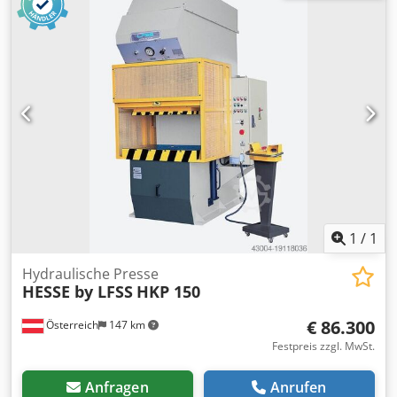
Stößelplattenbreite:
750 mm
, Stößelplattenlänge:
450 mm
,
Öltankkapazität:
500 l
, Gesamtlänge:
2.200 mm
,
Gesamtbreite:
1.250 mm
, Gesamthöhe:
3.700 mm
,
Gesamtgewicht:
8.000 kg
, Hydraulische Presse PYE 250 SS.
Hersteller: WMW VEB Zeulenroda (Deutschland), Baujahr
1985. Technische Daten: Maximale Presskraft 250 t.
Betriebsdruck 18,6 MPa. Oberer Tisch 750x450 mm.
Unterer Tisch 900x630 mm. Durchgang 800 mm.
Zylinderhub 500 mm. Absenkgeschwindigkeit 200 mm/s.
Hubgeschwindigkeit nach oben 220 mm/s.
Anschlussleistung 24 kW. Gewicht 8500 kg. Höhe 3680 mm,
Länge 2200 mm, Breite 1250 mm. Technischer Zustand der
Maschine sehr gut. Maschine wurde generalüberholt.
1
/
1
Crjdsvcb Tljpfx Aidjf
Hydraulische Presse
HESSE by LFSS
HKP 150
€ 86.300
Österreich
147 km
Festpreis zzgl. MwSt.
Anfragen
Anrufen