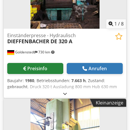
1
/
8
Einständerpresse - Hydraulisch
DIEFFENBACHER
DE 320 A
Goldenstedt
730 km
Preisinfo
Anrufen
Baujahr:
1980
, Betriebsstunden:
7.663 h
, Zustand:
gebraucht
, Druck 320 t Ausladung 800 mm Hub 630 mm
Abstand Tisch / Stößel max. 1000 mm Stößelabmessungen
710 x 600 mm Tischgröße 800 x 1200 mm Crsdod Ih Nrepfx
Kleinanzeige
Aidjf Arbeitshöhe 1015 mm Ölmenge 1100 l
Betriebsstunden 7663 h Maschinengewicht ca. 15 t
Abmessungen ca. 1600 x 2200 x 4800 mm Abmessungen
Schaltschrank ca. 1200 x 400 x 1800 mm Auf Funktion
geprüft. Beim Testlauf ist aufgefallen, dass der