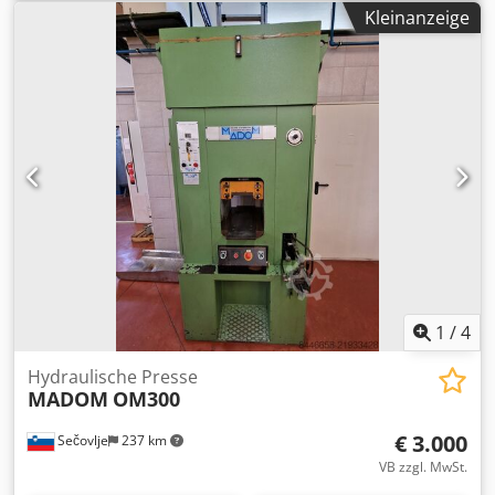
mm--- Cedjy U Dtdspfx Aidjrf Hub 250 mm Ausladung 500
Kleinanzeige
mm Einbauhöhe max. 480 mm Gewicht ca. 11,2 to Leistung
30 kW Einsatzgebiet : universell einsetzbare Maschine :
Richten / Biegen / Zudrücken / Abkanten usw. --- war
bisher als Abkantpresse eingesetzt mit System-
Werkzeugaufnahme + Werkzeuge .
1
/
4
Hydraulische Presse
MADOM
OM300
€ 3.000
Sečovlje
237 km
VB zzgl. MwSt.