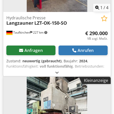
1
/
4
Hydraulische Presse
Langzauner
LZT-OK-150-SO
€ 290.000
Taufkirchen
227 km
VB zzgl. MwSt.
Anfragen
Anrufen
Zustand:
neuwertig (gebraucht)
, Baujahr:
2024
,
Funktionsfähigkeit:
voll funktionsfähig
, Betriebsstunden:
30 h
, Presskraft:
150 t
, Hub:
1.200 mm
, Tischbreite:
800
mm
, Tischlänge:
800 mm
, Rückzugskraft:
20,5 t
,
Kleinanzeige
Gesamtgewicht:
14.700 kg
, Ausstattung:
Dokumentation/Handbuch, Sicherheitslichtschranke
, Es
handelt sich um eine Brandneu Langzauner Presse die
aufgrund von Firmen umstrukturierung nie zum Einsatz
gekommen ist. Datenblätter können auf Nachfrage zur
Verfügung gestellt werden Credpfxjzh I Dde Aidsf