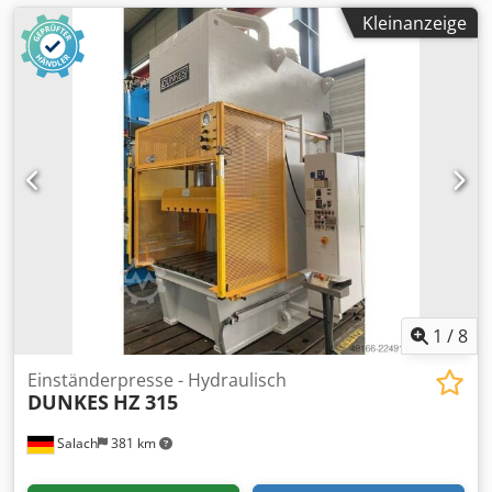
Kleinanzeige
1
/
8
Einständerpresse - Hydraulisch
DUNKES
HZ 315
Salach
381 km