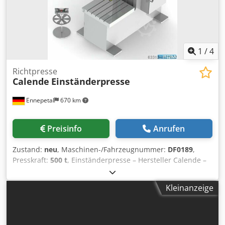
1
/
4
Richtpresse
Calende
Einständerpresse
Ennepetal
670 km
Preisinfo
Anrufen
Zustand:
neu
, Maschinen-/Fahrzeugnummer:
DF0189
,
Presskraft:
500 t
, Einständerpresse – Hersteller Calende –
500 t Richtpresse – Tisch 1.200 × 1.200 mm Zum Verkauf
steht eine leistungsstarke hydraulische Einständerpresse
Kleinanzeige
des Herstellers Calende mit einer Presskraft von 500 t. Die
Maschine überzeugt durch ihre kompakte Bauweise bei
gleichzeitig hoher Pressleistung und eignet sich ideal für
anspruchsvolle Richt-, Montage- und Umformarbeiten.