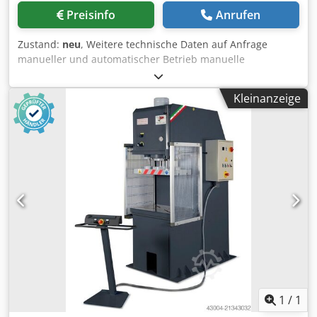
Zweihand-Bedienung Ethernet Verbindung für
Preisinfo
Anrufen
Fernwartung Alarm Melder für Störungen (Leuchter & Ton)
2-fach Arbeitsraumbeleuchtung 8 freie EIN & AUSG. an der
Zustand:
neu
, Weitere technische Daten auf Anfrage
PLC. für Externe Anschlüsse Die Presse entspricht den
manueller und automatischer Betrieb manuelle
Maschinenrichtlinien Hydraulische Proportional Ventile
Hubverstellung über Nockenschalter wartungsfreie
Zweikanalig Kabelsicherung Bedienungsanleitung &
selbstschmierende 4-fach Stößelführungen
Stückliste (Deutsch) Mit seitliches Sicherheitstür (Türen
Kleinanzeige
Aufspannplatte mit T-Nuten Ausführung gemäß CE
sind nach hinten verschiebbar)
Vorschriften Lichtschranke (Symbolfoto) Csdpfxjd Ab Igo
Aidorf Presskraft: 150 to Druck: 254 bar Tisch: 1200 x 750
mm Stösselabmessungen: 950 x 650 mm Bohrung im
Tisch: 120 mm Hub: 300 mm Einbauhöhe: 550 mm Eilgang:
100 mm/s Arbeitsgeschwindigkeit: 5,5 mm/s
Rückzugsgeschwindigkeit: 165 mm Motor: 11 kW Länge:
2.225 mm Breite: 1.600 mm Höhe: 3.650 mm Gewicht:
8.200 kg
1
/
1