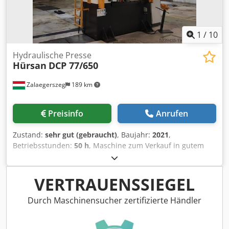
Prismenführung Lichtschranke CNC Steuerung Siemens
mit Touchscreen Hydraulikpumpe mit variabler
Geschwindigkeit Proportionalventile Seitliche Schutzgitter
verschiebbar mit Endschalter
1
/
10
Hydraulische Presse
Hürsan
DCP 77/650
Zalaegerszeg
189 km
Preisinfo
Anrufen
Zustand:
sehr gut (gebraucht)
, Baujahr:
2021
,
Betriebsstunden:
50 h
, Maschine zum Verkauf in gutem
Zustand mit niedrigen Betriebsstunden. Cedjxbb Hrepfx
Aiderf
VERTRAUENSSIEGEL
Durch Maschinensucher zertifizierte Händler