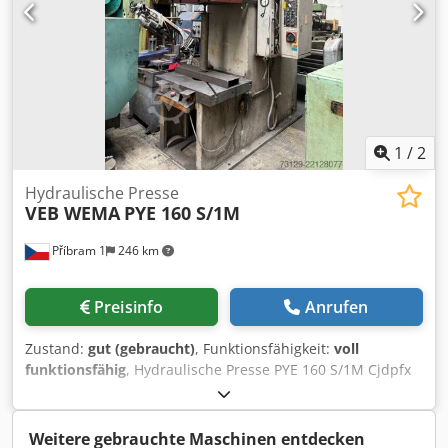
1
/
2
Hydraulische Presse
VEB WEMA
PYE 160 S/1M
Příbram 1
246 km
Preisinfo
Anrufen
Zustand:
gut (gebraucht)
, Funktionsfähigkeit:
voll
funktionsfähig
, Hydraulische Presse PYE 160 S/1M Cjdpfx
Aijzdlrqjdjrf
Weitere gebrauchte Maschinen entdecken