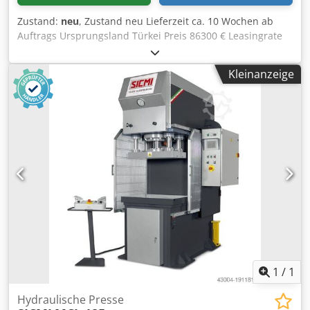
Zustand:
neu
, Zustand neu Lieferzeit ca. 10 Wochen ab
Auftrags Ursprungsland Türkei Preis 86300 € Leasingrate
1631.07 € Presskraft 150 to Hub 300 mm Stößel 950x650
mm Cjdpfx Aowiq Tyoidorf Tisch 1200x750 mm Einbauhöhe
Kleinanzeige
550 mm Eilgang 100 mm/s Arbeitsgeschwindigkeit 5,5
mm/s Rückzugsgeschwindigkeit 165 mm/s Motor 11 kW
Länge 2200 mm Breite 2200 mm Höhe 3250 mm Gewicht
8200 kg 4-fach Stößelführung Tisch und Stößel mit T-
Nuten Manuelle Hubverstellung über Nockenschalter
Manueller und automatischer Betrieb Lichtschranken
Ausrüstung gemäß CE Vorschriften
1
/
1
Hydraulische Presse