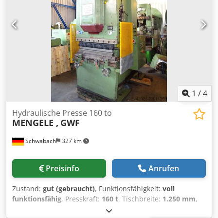
Pressenstößel nicht zu 100 % dicht ist. Außerdem wurde
das Kabel zur Handbedienung mehrfach geflickt.
Abdeckhaube fehlt,da diese kundenseitig wegen
Kranbenutzung abgebaut wurde. Betriebsanleitung und
Elektropläne vorhanden.
1
/
4
Hydraulische Presse 160 to
MENGELE ,
GWF
Schwabach
327 km
Preisinfo
Anrufen
Zustand:
gut (gebraucht)
, Funktionsfähigkeit:
voll
funktionsfähig
, Presskraft:
160 t
, Tischbreite:
1.250 mm
,
Ausladung:
500 mm
, Leistung 160 to--- Arbeitslänge 1250