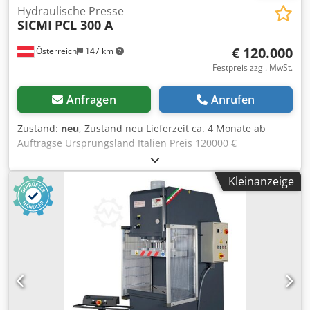
Hydraulische Presse
SICMI
PCL 300 A
€ 120.000
Österreich
147 km
Festpreis zzgl. MwSt.
Anfragen
Anrufen
Zustand:
neu
, Zustand neu Lieferzeit ca. 4 Monate ab
Auftragse Ursprungsland Italien Preis 120000 €
Leasingrate 2268 € Presskraft 300 to Hub 500 mm Stößel
1000x500 mm Tisch 1200x800 mm Crsdpfxeynm H Ej Aidjf
Kleinanzeige
Einbauhöhe 600 mm Ausladung 400 mm Eilgang 22 mm/s
Arbeitsgeschwindigkeit 2 mm/s Motor 7.5 kW Länge 2300
mm Breite 1500 mm Höhe 3100 mm Gewicht 11200 kg 4-
fach Rundführung Tisch und Stößel mit T-Nuten 2-Hand
Bedienung Siemens SPS Manometer Betriebsanleitung
Lichtschranke € auf Anfrage Siemens Steuerung zur
Programmierung des Hubes und der Preßzeit € auf
Anfrage Siemens Touchscreen-Steuerung, 50 Programme
speicherbar, zur Programmierung von: - Aufwärtshub und