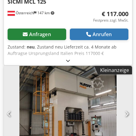
SICMI
MCL 125
€ 117.000
Österreich
147 km
Festpreis zzgl. MwSt.
Anfragen
Anrufen
Zustand:
neu
, Zustand neu Lieferzeit ca. 4 Monate ab
Auftragse Ursprungsland Italien Preis 117000 €
Leasingrate 2211.3 € Presskraft 125 to Hub 500 mm Stößel
800 x 400 mm Tisch 900 x 600 mm Einbauhöhe 600 mm
Kleinanzeige
Ausladung 300 mm Eilgang 115 mm/s Reduzierte
Geschwindigkeit 42 mm/s Arbeitsgeschwindigkeit 7 mm/s
Rückzugsgeschwindigkeit 70 mm/s Motor 15 kW Länge
1400 mm Breite 1950 mm Cjdewirbrepfx Aidjrf Höhe 2600
mm 4 Stösselführungen T-Nuten im Tisch Rexroth
Hydraulikeinheit Überwachte Elektroventile Luft/Öl-
Wärmetauscher Druckschalter 2-Handbedienpult
Hubeinstellung mittels Endschalter Siemens CPU Seitliche
fixe Schutzgitter Ausgerüstet nach CE Vorschriften (IV
enclosure) OPTIONEN (Preise auf Anfrage): Ziehkissen