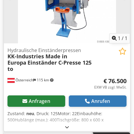
Rückzugsgeschwindigkeit: 165 mm/s Motor: 11 kW
Ziehkissen: Presskraft 32 to; Hub 200 mm; Druck 160 bar;
Rückzugsgeschwindigkeit 40 mm/s Abmessungen: 540 x
720 mm Länge: 2.225 mm Breite: 1.600 mm Höhe: 3.850
mm Gewicht: 10.000 kg
1
/
1
Hydraulische Einständerpressen
KK-Industries Made in
Europa
Einständer C-Presse 125
to
€ 76.500
Österreich
115 km
EXW VB zzgl. MwSt.
Anfragen
Anrufen
Zustand:
neu
, Druck: 125Motor: 22Einbauhöhe:
500Hublänge (max.): 400Tischgröße: 800 x 600 x
120Stößelfläche: 800 x 600 x 300Tischhöhe: 850Abmessung
(LxBxH): 1.600 x 2.000 x 3.200Gewicht ca.: 7.000Ölfüllung: