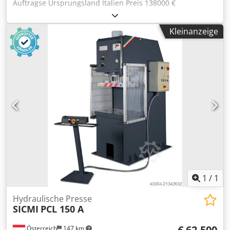
Auftragse Ursprungsland Italien Preis 138000 €
Leasingrate 2608.2 € Presskraft 170 to Hub 500 mm Stößel
870x500 mm Tisch 1000x600 mm Einbauhöhe 600 mm
Kleinanzeige
Ausladung 300 mm Eilgang 110 mm/s Reduzierte
Geschwindigkeit 42 mm/s Arbeitsgeschwindigkeit 7 mm/s
Rückzugsgeschwindigkeit 70 mm/s Motor 19 kW Länge
1500 mm Breite 1950 mm Höhe 2650 mm 4
Stösselführungen T-Nuten im Tisch Rexroth
Hydraulikeinheit Überwachte Elektroventile Luft/Öl-
Wärmetauscher Druckschalter 2-Handbedienpult
Hubeinstellung mittels Endschalter Siemens CPU Seitliche
fixe Schutzgitter Ausgerüstet nach CE Vorschriften (IV
enclosure) OPTIONEN (Preise auf Anfrage): Ziehkissen
Cjdeynmx Uopfx Aidjrf Prismenführung Lichtschranke CNC
Steuerung Siemens mit Touchscreen Hydraulikpumpe mit
variabler Geschwindigkeit Proportionalventile Seitliche
Schutzgitter verschiebbar mit Endschalter
1
/
1
Hydraulische Presse
SICMI
PCL 150 A
€ 62.500
Österreich
147 km