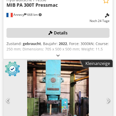
MIB
PA 300T Pressmac
Annecy
668 km
Noch 24 Tage
Details
Zustand:
gebraucht
, Baujahr:
2022
, Force: 3000kN; Course:
250 mm; Dimensions: 705 x 500 x 500 mm; Weight: 11,5
tonnes; Hydraulic press Nom.: 260 bars; Max press force:
300 Tonnes. Cedpfxezgv Rco Aiderf
Kleinanzeige