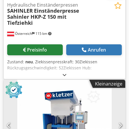
Hydraulische Einständerpressen
SAHINLER
Einständerpresse
Sahinler HKP-Z 150 mit
Tiefziehki
Österreich
115 km
Preisinfo
Anrufen
Zustand:
neu
, Ziekissenpresskraft: 30Ziekissen
Rückzugsgeschwindigkeit: 52Ziekissen Hub:
200Einbauhöhe: 750Druck: 150Hub: 500 mit Ziehkissen
Lichtschranken manueller und automatischer Betrieb
Kleinanzeige
manuelle Hubverstellung über Nockenschalter
wartungsfreie selbstschmierende 4-fach Stößelführungen
Aufspannplatte mit T-Nuten Ausführung gemäß CE
Vorschriften (Symbolfoto) Presskraft: 150 to Druck: 254 bar
Tisch: 1200 x 750 mm Credpfx Aiod Ab Ilsdjf
Stösselabmessungen: 950 x 650 mm Bohrung im Tisch: 120
mm Hub: 500 mm Einbauhöhe: 750 mm Eilgang: 100 mm/s
Arbeitsgeschwindigkeit: 5,5 mm/s