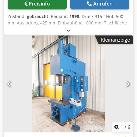
Preisinfo
Anrufen
Zustand:
gebraucht
, Baujahr:
1998
, Druck 315 t Hub 500
mm Ausladung 425 mm Einbauhöhe 1000 mm Tischfläche
1200 x 815 mm Tischhöhe über Flur 800 mm Stößelfläche
1100 x 700 mm Geschwindigkeit ab 48 mm/s
Kleinanzeige
Geschwindigkeit auf 330 mm/s Arbeitsgeschwindigkeit 19
mm/s Ölinhalt 1600 l Antriebsleistung 82,0 kW Gewicht
23,0 t Cedpfx Aiozrppvjdorf Raumbedarf ca. 2,4 x 2,8 x 4,0
mxmxm mit ölhydraulischem Antrieb, druck/zeit- und
wegabhängig steuerbar, Lichtschranke vorn (Sick),
Zweihandbedienung
1
/
6