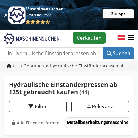
Maschinensucher
Zur App
Gratis im Store
Verkaufen
Suchen
/ ... / Gebrauchte Hydraulische Einständerpressen ab 125t
Hydraulische Einständerpressen ab
125t gebraucht kaufen
(44)
Filter
Relevanz
Metallbearbeitungsmaschinen 
Alle Filter entfernen