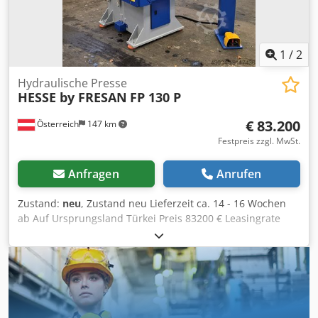
1
/
2
Hydraulische Presse
HESSE by FRESAN
FP 130 P
€ 83.200
Österreich
147 km
Festpreis zzgl. MwSt.
Anfragen
Anrufen
Zustand:
neu
, Zustand neu Lieferzeit ca. 14 - 16 Wochen
ab Auf Ursprungsland Türkei Preis 83200 € Leasingrate
1572.48 € Presskraft 130 to Nominalpresskraft bei 4.5 mm
Tischlänge 650 mm Tischbreite 950 mm Durchfallloch im
Tisch 220 mm Hub 1 - 132 mm Hubzahl 50 1/min
Stößelführungen 6 Stößelverstellung 95 mm Zapfenloch im
Stößel 70 mm Ausladung 325 mm Einbauhöhe 500 mm
Motor 11 kW Länge 1800 mm Breite 1725 mm Höhe 3020