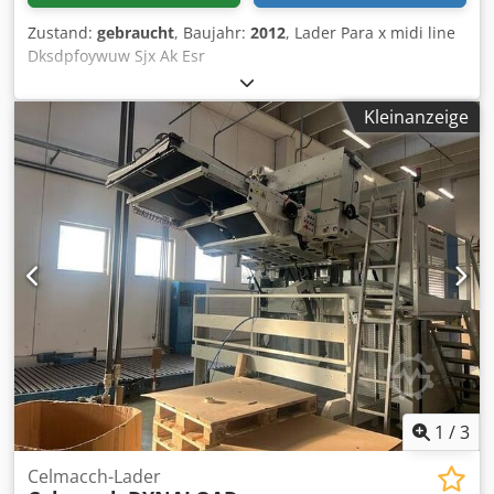
Zustand:
gebraucht
, Baujahr:
2012
, Lader Para x midi line
Dksdpfoywuw Sjx Ak Esr
Kleinanzeige
1
/
3
Celmacch-Lader