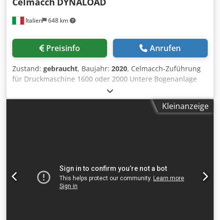
Celmacch
DYNALOAD
Italien
648 km
Preisinfo
Anrufen
Zustand:
gebraucht
, Baujahr:
2020
, Celmacch-Zuführung
für Druckmaschine 1600 oder 2000 Untere Bogenanlage
(Druck von unten) Maximales Bogenformat: 1270x2032 mm
Minimales Bogenformat: 400 x 600 mm Dkodpfxov Ni I Rs
Kleinanzeige
Ak Eer Maximale Materialstärke: 9 mm Maximale
Bündelhöhe: 250 mm Minimale Bündelhöhe: 20 mm
Stapelhöhe: Standard: 1900 mm mit Hub von 300 mm:
2200 mm mit Hub von 500 mm: 2400 mm mit Hub von 700
mm: 2600 mm Maximales Stapelgewicht: 1300 kg