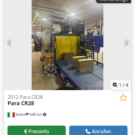
1
/
4
2012 Para CR28
Para
CR28
Italien
648 km
Preisinfo
Anrufen