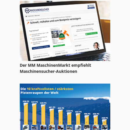
Gkt 60
Gl 172
International 2674
International 560
Kgs 1670
Der MM MaschinenMarkt empfiehlt
Kotz Und Soehne
Maschinensucher-Auktionen
Ks 205
Kx 019-4
Mvh 5 1 4 B
Nc Drehmaschine
Nc Fräsmaschine