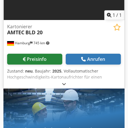
1
/
1
Kartonierer
AMTEC
BLD 20
Hamburg
745 km
Preisinfo
Anrufen
Zustand:
neu
, Baujahr:
2025
, Vollautomatischer
Hochgeschwindigkeits-Kartonaufrichter für einen
effizienten, schnellen und somit wirtschaftlichen
Verpackungsablauf. Die Kartonage wird automatisch aus
dem Magazin entnommen, aufgebaut und von der unteren
Seite verklebt (eine Richtung). Anschließend werden die
seitlich liegenden Kartons zum Sammeln hinausbefördert.
- Spezifikationen: PLC gesteuert, Bedienung via Touch-
Monitor; Kartongröße in mm: L(130-280)xW(80-200)xH(80-
200); max. Maschinentaktzahl im Leerlauf: 20