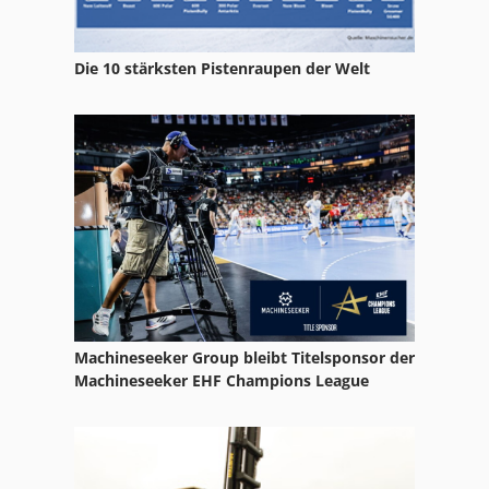
Nc Teilapparat
Die 10 stärksten Pistenraupen der Welt
Papier Und Stoffpresse
Reinluftentstauber Und Brikettierpresse
Tp 201
Tur 560
Werkstatt-Auflösung
Machineseeker Group bleibt Titelsponsor der
Machineseeker EHF Champions League