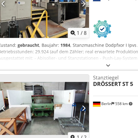
1
/
8
Zustand:
gebraucht
, Baujahr:
1984
, Stanzmaschine Dodpfxor I Ipvs 
Betriebsstunden: 29.924 (auf dem Zähler; real erwartete Produkti
Ausgestattet mit: - Abisolier- und Stanzstationen - Push-Lay-Syste
Umschaltleisten - Non-Stop Auslage - Wellpappenanleger - Schnell
Mikrometrisches System Technische Daten: - Maximale Schnittgesch
Stanztiegel
Blattgröße: 1420 x 1020 mm - Minimale Blechgröße: 700 x 500 mm - 
DRÖSSERT
ST 5
bis zu 2.000 g/m2 - Wellpappe bis zu 4 mm Dicke
Berlin
558 km
1
/
2