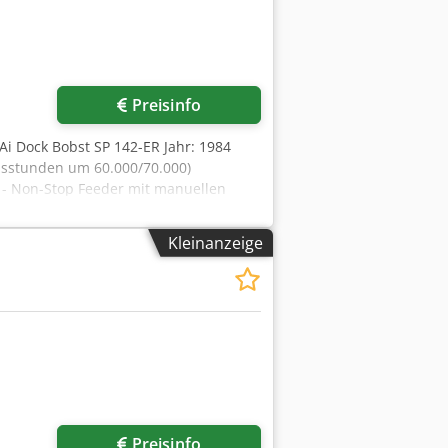
Preisinfo
Ai Dock Bobst SP 142-ER Jahr: 1984
onsstunden um 60.000/70.000)
m - Non-Stop Feeder mit manuellen
verriegelung Werkzeug im Stripper -
windigkeit: 6.000 s/h - Maximale
Kleinanzeige
Schneidkraft : max. 600 T - Vollpappe
Mehr Bilder anfragen
Preisinfo