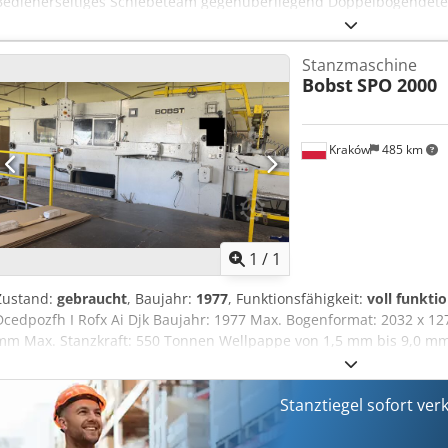
Bedienerseitiges Schiebeteam gegenüberliegend Doppelbogendetek
Stanzwerkzeugs Abfallabsaugstation mit Schnellspannvorrichtung
Bobst CUBE II Um 35 cm erhöht Dcjdpfsy D Ht Sjx Ai Dsk Ausbreitu
Stanzmaschine
der Maschine Max Format: 102x142 cm Min Format: 50x70 cm Mind
Bobst
SPO 2000
Kartongewicht: 2.000 g Maximale Wellpappendicke: 4 mm Maximale
Maximaler Druck: 600 Tonnen Verfügbar September/Oktober 2026
Kraków
485 km
Mehr Bilde
1
/
1
Zustand:
gebraucht
, Baujahr:
1977
, Funktionsfähigkeit:
voll funkti
Dcedpozfh I Rofx Ai Djk Baujahr: 1977 Max. Bogenformat: 2032 x 1
mm Max. Stanzkraft: 550 Tonnen Wellpappe von 1,5 mm bis 9,0 m
5000 Bg/h Ausbrecheinheit Neuer Schaltschrank Neuer Hauptmotor
Die Maschine ist unter Strom, Testlauf möglich Zustand: gut!
Stanztiegel sofort ver