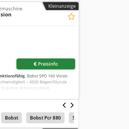
Kleinanzeige
nzmaschine
ision
r anfragen
Preisinfo
unktionsfähig
, Bobst SPO 160 Vision
chwindigkeit – 4500 Bögen/Stunde
 in gutem Arbeitszustand.
Bobst
Bobst Pcr 880
Stanzpresse
Stanzti