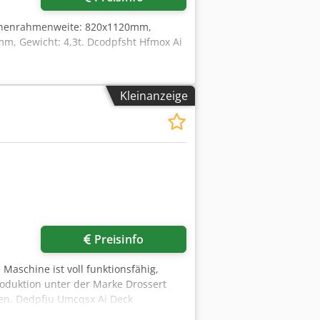
nnenrahmenweite: 820x1120mm,
mm, Gewicht: 4,3t. Dcodpfsht Hfmox Ai
Kleinanzeige
Preisinfo
Maschine ist voll funktionsfähig,
roduktion unter der Marke Drossert
n. Dedpfju Umcqsx Ai Deck
riebsarten: einzeln, kontinuierlich,