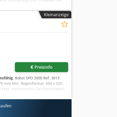
tor Zentrierung und Schließen des
 für Werkzeuge Hochstapelauslage
ngsrahmen für Zuschnitte außerhalb
Kleinanzeige
estpapiergewicht: 80 g/m² Maximaler
 Geschwindigkeit: 7.000 Bogen/h
r anfragen
Preisinfo
onsfähig
, Bobst SPO 2000 Ref. 3013
270 mm Min. Bogenformat: 600 x 520
m Max. mechanische Geschwindigkeit:
 mit Frequenzumrichter Voreinleger
kaufen