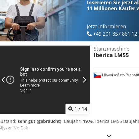
Inserieren Sie jetzt a
11 Millionen
Käufer w
Jetzt informieren
+49 201 857 861 12
Stanzmaschine
Iberica
LM55
Hlavní město Praha
1
/
14
Zustand:
sehr gut (gebraucht)
, Baujahr:
1976
, Iberica LM55 Bauja
Aijyzgr Ne Dsk