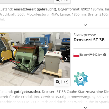
Zustand:
einsatzbereit (gebraucht)
, Bogenformat: 890x1180mm, I
Druckkraft: 300t, Motorleistung: 4kW, Länge: 1800mm, Breite: 2100
Dek
Stanzpresse
Drossert
ST 3B
Radom
642 km
1
/
9
Zustand:
gut (gebraucht)
, Drossert ST 3B Cauhe Stanzmaschine Die 
bereit für die Produktion. Gewicht 3500kg Stromversorgung 380V P
Maschinenbau GMBH Deutschland durch das Werk Cauhe in Spanie
Ausstattung: - pneumatische Kupplung und Bremse - Konsole - 3 Bet