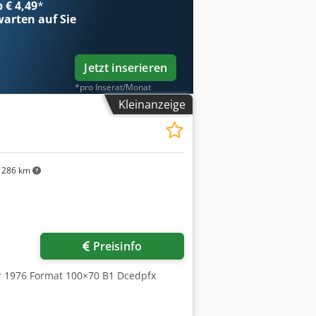
b € 4,49
*
arten auf Sie
Jetzt inserieren
*pro Inserat/Monat
Kleinanzeige
286 km
Preisinfo
hr 1976 Format 100×70 B1 Dcedpfx