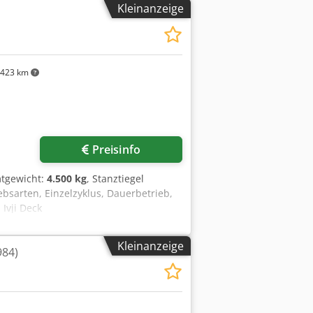
Kleinanzeige
423 km
Preisinfo
mtgewicht:
4.500 kg
, Stanztiegel
ebsarten, Einzelzyklus, Dauerbetrieb,
Ivji Deck
Kleinanzeige
984)