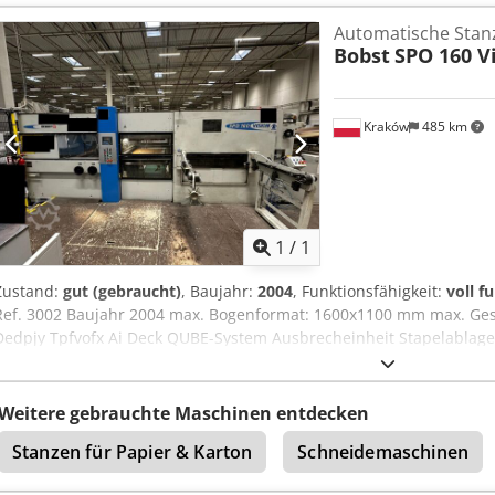
Automatische Sta
Bobst
SPO 160 V
Kraków
485 km
Mehr Bilde
1
/
1
Zustand:
gut (gebraucht)
, Baujahr:
2004
, Funktionsfähigkeit:
voll f
Ref. 3002 Baujahr 2004 max. Bogenformat: 1600x1100 mm max. Ges
Dedpjy Tpfvofx Ai Deck QUBE-System Ausbrecheinheit Stapelablage
Weitere gebrauchte Maschinen entdecken
Stanzen für Papier & Karton
Schneidemaschinen