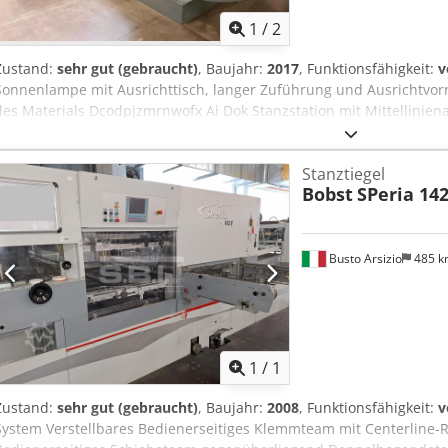
1
/
2
Zustand:
sehr gut (gebraucht)
, Baujahr:
2017
, Funktionsfähigkeit:
v
Sonnenlampe mit Ausrichttisch, langer Zuführung und Ausrichtvor
des Materials Dcodpjzmrnwofx Ai Dok Stanzstation mit Mittelliniena
Schnellspannsystem für die Ober- und Unterstanz Entfernung des 
Geschwindigkeit: 5.500 Zyklen/Stunde Max. Format: 1.200 x 1.650 
Stanztiegel
Bobst
SPeria 142
Busto Arsizio
485 
Mehr Bilde
1
/
1
Zustand:
sehr gut (gebraucht)
, Baujahr:
2008
, Funktionsfähigkeit:
v
System Verstellbares Bedienerseitiges Klemmteam mit Centerline-