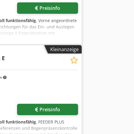
Preisinfo
oll funktionsfähig
, Vorne angeordnete
richtungen für das Ein- und Auslegen
nzeige II Entgratstation mit
Greifrandes Hochstapelauslage Max.
mm
Kleinanzeige
 E
km
r anfragen
Preisinfo
oll funktionsfähig
, FEEDER PLUS
Referenzen und Bogenpräsenzkontrolle