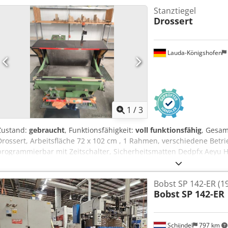
Stanztiegel
Drossert
Lauda-Königshofen
1
/
3
Zustand:
gebraucht
, Funktionsfähigkeit:
voll funktionsfähig
, Gesa
Drossert, Arbeitsfläche 72 x 102 cm , 1 Rahmen, verschiedene Betri
programmierbar mit Zeitschalter, Sicherheitsmatten Dedpfx Aeyu H 
Bobst SP 142-ER (1
Bobst
SP 142-ER
Schijndel
797 km