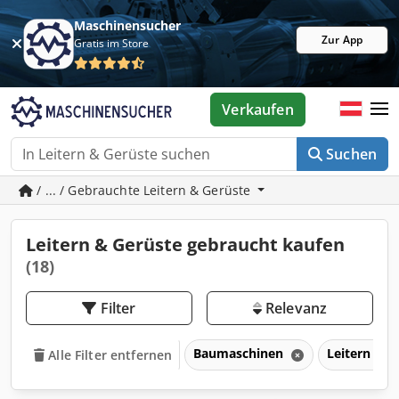
Maschinensucher
Zur App
Gratis im Store
Verkaufen
Suchen
/ ... / Gebrauchte Leitern & Gerüste
Leitern & Gerüste gebraucht kaufen
(18)
Filter
Relevanz
Baumaschinen
Leitern & 
Alle Filter entfernen