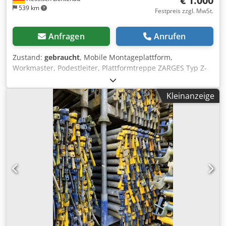
€ 1.000
539 km
Festpreis zzgl. MwSt.
Anfragen
Anrufen
Zustand:
gebraucht
, Mobile Montageplattform,
Workmaster, Podestleiter, Plattformtreppe ZARGES Typ Z-
53796 Crsdpfxjznrquo Antof Aluleiter, Überstieg Baujahr
2016 Plattformhöhe ca. 45 / 73 / 1000 mm Plattformgröße
Kleinanzeige
1700 x 600 mm - 3 Stufen + Podest -
Aluminiumkonstruktion - Treppe hochklappbar mit 200
mm tiefen Stufen und rutschhemmender Oberfläche -
Plattform mit rutschhemmender Oberfläche - fahrbar auf
Bockrollen, 4 Stück Bockrollen mit Feststeller -
Absenkeinrichtung am Stiegteil als Zentralbremse -
Montageplattform klappbar, demontierbar für den
Transport Platzbedarf L / B / H 2600 x 740 x 1940mm
Transportabmessung L / B / H 2000 x 950 x 670 mm
Gewicht 54 kg sehr guter Zustand, neuwertig