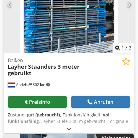
1
/
2
Balken
Layher
Staanders 3 meter
gebruikt
Andelst
802 km
Preisinfo
Anrufen
Zustand:
gut (gebraucht)
, Funktionsfähigkeit:
voll
funktionsfähig
, Layher Stiele 3,00 m gebraucht – originale
Allround Stiele für Systemgerüste Diese gebrauchten
Layher Stiele mit 3,00 Meter Länge sind Originalteile des