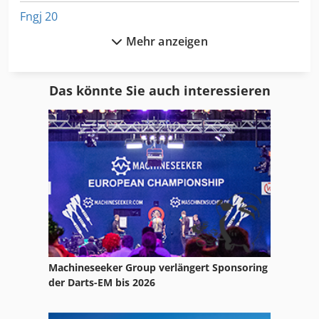
Fngj 20
Mehr anzeigen
Format
Fu 115
Das könnte Sie auch interessieren
Ga 11 Ff
Gl 172
Hsc 20 Linear
Idx 23
International 1754
International 2674
Machineseeker Group verlängert Sponsoring
International 433
der Darts-EM bis 2026
International 434