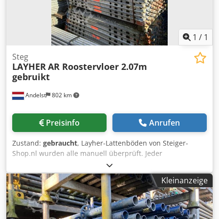
1
/
1
Steg
LAYHER
AR Roostervloer 2.07m
gebruikt
Andelst
802 km
Preisinfo
Anrufen
Zustand:
gebraucht
, Layher-Lattenböden von Steiger-
Shop.nl wurden alle manuell überprüft. Jeder
Spaltenboden, den Sie bei uns kaufen, wurde von unseren
erfahrenen Mitarbeitern auf Qualität geprüft. Dies gilt
Kleinanzeige
sowohl für gebrauchte als auch für neue Spaltenböden.
Immer ein großer Vorrat an Gerüstprodukten. Blitzschnelle
Lieferung in den gesamten Niederlanden. Spaltenböden
können Sie ganz einfach online kaufen Diese