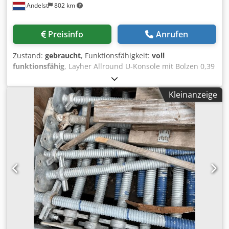
Andelst
802 km
Preisgünstige Alternative zu Neuware
Preisinfo
Anrufen
Zustand:
gebraucht
, Funktionsfähigkeit:
voll
funktionsfähig
, Layher Allround U-Konsole mit Bolzen 0,39
m – gebraucht Diese gebrauchte Layher AR U-Konsole mit
Bolzen (Länge 0,39 Meter) ist speziell dafür entwickelt,
Kleinanzeige
Ihrem Layher Allround Gerüstsystem zusätzliche
Arbeitsbreite zu verleihen. Ideal zur Erweiterung von
Arbeitsplattformen in Richtung Fassade oder für
Wartungs- und Renovierungsarbeiten, bei denen mehr
Platz benötigt wird. ✅ Merkmale: Länge: 0,39 Meter
Ausführung: Stahl (leichte LW-Ausführung), robust und
langlebig Original Layher Allround Systemteil Schnelle und
sichere Montage ohne Spezialwerkzeug Gebrauchter
Zustand: voll funktionsfähig, mit üblichen
Gebrauchsspuren ✅ Vorteile: Kostengünstige Alternative
zu Neuware. Codpfx Answzxcmetorf Sofort ab Lager
lieferbar, auch in größeren Stückzahlen. Zuverlässiges
Layher Systemmaterial – weltweit für seine Qualität