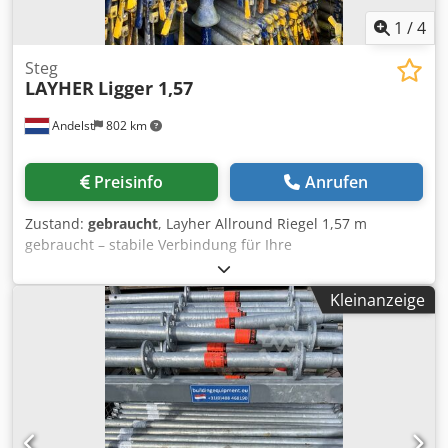
1
/
4
Steg
LAYHER
Ligger 1,57
Andelst
802 km
Preisinfo
Anrufen
Zustand:
gebraucht
, Layher Allround Riegel 1,57 m
gebraucht – stabile Verbindung für Ihre
Gerüstkonstruktion Dieser gebrauchte Layher Allround
Riegel mit einer Länge von 1,57 Metern ist ein
Kleinanzeige
unverzichtbares Element im modularen Layher
Gerüstsystem. Der Riegel sorgt für eine stabile horizontale
Verbindung zwischen den Stielen und gewährleistet
dadurch die Standfestigkeit und Tragfähigkeit des Gerüsts.
Die gebrauchte Ausführung ist technisch einwandfrei und
stellt eine kostengünstige Alternative zu Neuware dar,
ohne Kompromisse bei Sicherheit oder Qualität