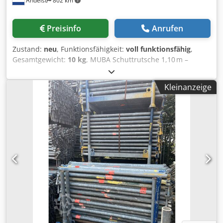
Andelst
802 km
kleine und große Projekte Top-Qualität zum attraktiven
Preis: Gute Alternative zu Neuware Csdpfx Aew Niuzsntjrf
Flexible Abnahme: einzeln oder als Paket, auch als Mix mit
Preisinfo
Anrufen
anderen Längen möglich Sicherer & professioneller
Transport: Abholung oder Lieferung nach Absprache –
Zustand:
neu
, Funktionsfähigkeit:
voll funktionsfähig
,
Gabelstaplerservice bei Abholung verfügbar Interesse
Gesamtgewicht:
10 kg
, MUBA Schuttrutsche 1,10 m –
geweckt? Kontaktieren Sie uns, wenn Sie: Preise pro Länge
robustes, modulares und sicheres Abfalltransportsystem
oder im Paket erfahren möchten zusätzliche Fotos oder
Diese MUBA Schuttrutsche mit einer Länge von 1,10 m
technische Informationen wünschen
Kleinanzeige
besteht aus Polyethylen und verfügt über einen
variierenden Durchmesser von 0,50 m oben bis 0,40 m
unten. Speziell entwickelt für den effizienten und sicheren
Transport von Bauschutt, Abfall oder Steinen von höheren
Stockwerken zum Boden oder in Sammelcontainer.
Wesentliche Merkmale - Langlebiges Material: robustes
Polyethylen, stoß- und verschleißfest - Modular & flexibel:
einfache Verbindung über zwei Ketten pro Segment -
Sicherheit an erster Stelle: Verstärkungsrippen in den
Verschleißzonen und Kettensicherung mit Karabinerhaken
- Effizienz & Sauberkeit: verhindert Streuung von Schutt,
sorgt für schnelleren und saubereren Abtransport -
Kompatibilität: geeignet für die Befestigung an Gerüsten,