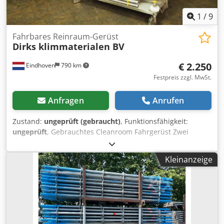
1
/
9
Fahrbares Reinraum-Gerüst
Dirks klimmaterialen BV
€ 2.250
Eindhoven
790 km
Festpreis zzgl. MwSt.
Anfragen
Anrufen
Zustand:
ungeprüft (gebraucht)
, Funktionsfähigkeit:
ungeprüft
, Gebrauchtes Cleanroom Fahrgerüst Zwei
Plattformhöhen: ~1,29 Meter ~2,29 Meter Mit
Bedienungsanleitung. Codpjxiv Hijfx Antjrf Ausschließlich
Kleinanzeige
für den Innenbereich. Maximal 250 kg pro Arbeitsboden.