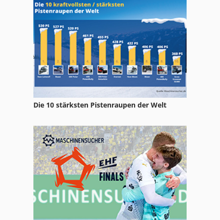
International 560
Kgs 1670
Ks 205
Leit Und Zugspindeldrehmaschine
Lenkachse
Die 10 stärksten Pistenraupen der Welt
Lf 532
Ng 200
Tb 53 Fr
Tp 201
Tur 560