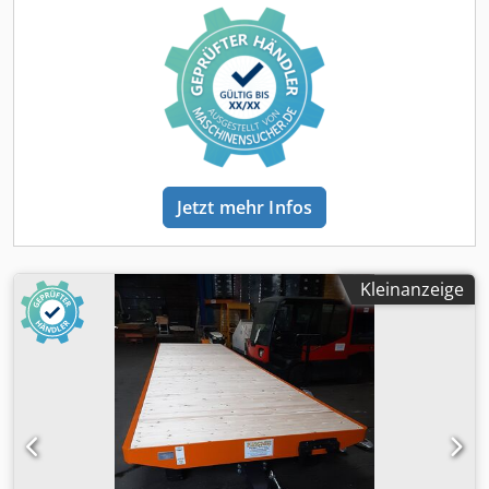
Typ: TPW 20 AL-AS Cedpfx Acjhbh Rtjyoha Nutzlast: 20.000
kg Baujahr: 2025 Abmessungen: Länge Ladefläche: 6000
mm Breite: 2000 mm Höhe: 620 mm Transportboden: 40
mm Douglasie Lenkung: Allradlenkung-Achsschenkel
Bereifung: 450x300 Bandagen mit Stahlfelgen und
beidseitigem Konuslager Zugdeichsel: 1.600 mm mit
Zugöse 40 mm und Fallsicherung Lackierung: RAL 2000
Anschlag Böcke je Längsseite 6 Stück für
Ladungssicherung Doppeltwirkender Unterlegkeit am
Jetzt mehr Infos
Rahmen montiert #Schwerlasttransport #Innerbetriebliche
Transportsysteme #Schwerlastanhänger 6-100 Tonnen
#Schwerlastanhänger ab 3 Tonnen bis 100 Tonnen
#Schwerlast Transport Plattformwagen #Plattform
Kleinanzeige
Schwerlastanhänger #Allradlenkung #Transportwagen
#Niederflur