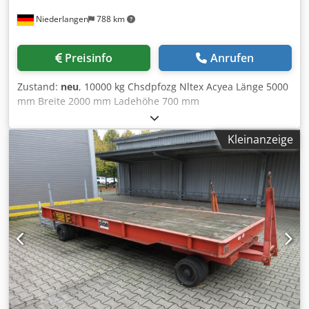
nur zwei Jahre alt und wurde nur selten genutzt. Er
Niederlangen
788 km
befindet sich im Gewerbegebiet Bergkamen und wurde
dort für palettierte Waren eingesetzt, die innerhalb des
Gewerbegebiets hohe Reinheitsanforderungen erfüllen.
Preisinfo
Anrufen
Der Anhänger wurde wie alle unsere Fahrzeuge
regelmäßig gewartet und ist in einem hervorragenden
Zustand:
neu
, 10000 kg Chsdpfozg Nltex Acyea Länge 5000
Zustand. Der Kaufpreis vom Hersteller betrug 40.000 Euro,
mm Breite 2000 mm Ladehöhe 700 mm
inklusive der zusätzlichen Federung für besonders stabiles
Schwerlastanhänger - Industrieanhänger - Lieferbar sofort
Fahrverhalten. Fotos und Unterlagen können wir Ihnen
ab Lager
gerne zusenden. Neupreis laut Unterlagen: ca. 40.000 €
Kleinanzeige
zzgl. MwSt. Preisvorstellung: 15.000 € VB zzgl. MwSt.
Besichtigung nach Absprache möglich. Verkauf nur an
Gewerbetreibende. Zwischenverkauf vorbehalten.