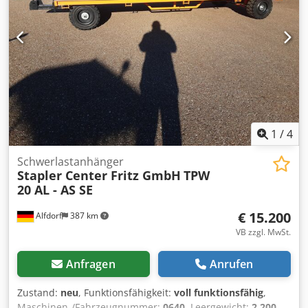
1
/
4
Schwerlastanhänger
Stapler Center Fritz GmbH
TPW
20 AL - AS SE
€ 15.200
Alfdorf
387 km
VB zzgl. MwSt.
Anfragen
Anrufen
Zustand:
neu
, Funktionsfähigkeit:
voll funktionsfähig
,
Maschinen-/Fahrzeugnummer:
0640
, Leergewicht:
2.200