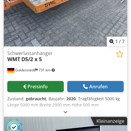
1
/
7
Schwerlastanhänger
WMT
D5/2 x 5
Goldenstedt
731 km
Preisinfo
Anrufen
Zustand:
gebraucht
, Baujahr:
2020
, Tragfähigkeit 5000 kg
Länge 5000 mm Breite 2000 mm Höhe 500 mm
Eigengewicht 1250 kg Gesamtlänge ca. 6300 mm
Transportabmessungen ca. 5900x2000x500 mm
Kleinanzeige
neuwertiger Zustand, bisher nur 3 mal eingesetzt
Schwerlastanhänger mit Doppel-Drehschemel-Lenkung -