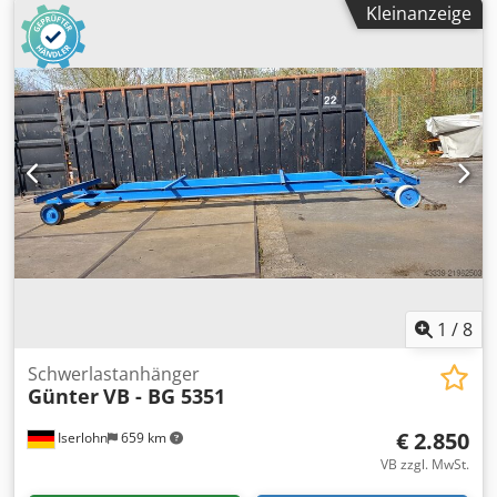
Kleinanzeige
Schwerlastanhänger Chedpfou Dzrujx Acyoa Zustand:
Einsatzbereit und voll funktionsfähig Zustand Technisch:
sehr gut Bereifung vorne Typ: Superelastik Bereifung
vorne Grösse: 18x7-8 Nicht-kreidende Bereifung hinten
Typ: Superelastik Bereifung hinten Grösse: 18x7-8 Nicht-
kreidende Beschreibung: Allradlenkung Nicht-kreidende
Bereifung,
1
/
8
Schwerlastanhänger
Günter
VB - BG 5351
€ 2.850
Iserlohn
659 km
VB zzgl. MwSt.