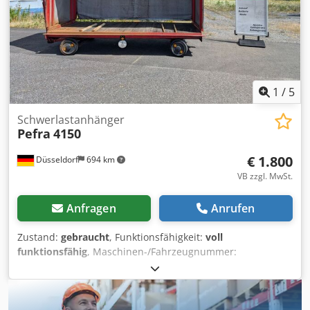
1
/
5
Schwerlastanhänger
Pefra
4150
€ 1.800
Düsseldorf
694 km
VB zzgl. MwSt.
Anfragen
Anrufen
Zustand:
gebraucht
, Funktionsfähigkeit:
voll
funktionsfähig
, Maschinen-/Fahrzeugnummer:
W0941X254FEP48178
, Leergewicht:
1.590 kg
, Gesamtlänge:
4.650 mm
, Baujahr:
2015
, Bauhöhe:
3.160 mm
, Tragkraft:
6.000 kg
, Baubreite:
1.880 mm
, Schwerlastanhänger
Fahrgestellnummer: W0941X254FEP48178 Chsdjuhxhrepfx