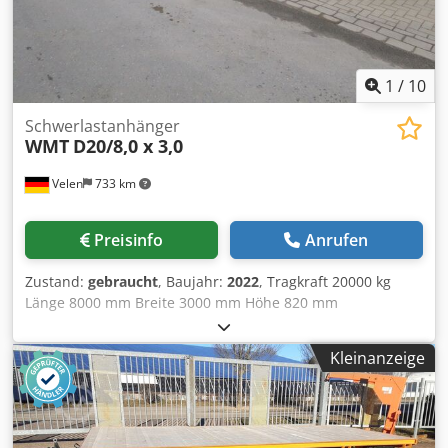
1
/
10
Schwerlastanhänger
WMT
D20/8,0 x 3,0
Velen
733 km
Preisinfo
Anrufen
Zustand:
gebraucht
, Baujahr:
2022
, Tragkraft 20000 kg
Länge 8000 mm Breite 3000 mm Höhe 820 mm
Hinterachse: star Vorderachse: lenkbar Maschinengewicht
ca. 4,0 t Raumbedarf ca. 8,25 x 3,0 x 0,82 mm
Kleinanzeige
Schwerlastanhänger mit - Deichselhöhe gerade 440mm -
robust, geringer Wartungsaufwand Cedoirwwtspfx Acyoha
- 50mm impregnierte Holzauflage. Preis auf Anfrage