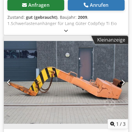
Anfragen
Anrufen
Zustand:
gut (gebraucht)
, Baujahr:
2009
,
1.Schwerlastenanhänger für Lang Güter Codpfxjy Ti Eio
Acyoha GÜNTER VB BG 5351 Bj.03.09 Traglast.3000 KG im
Gutem Zustand . Länge min: 5500 mm Max: 6850mm
Kleinanzeige
Breite: 2200mm Höhe: 575 mm mit Stapler Deicksel Öse 40
mm . Eingengewicht.ca 750 KG .
1
/
3