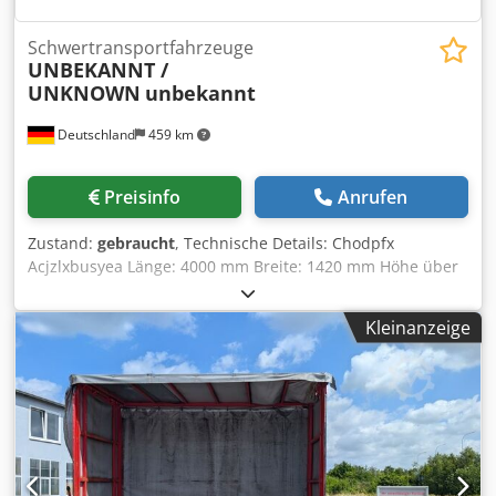
Schwertransportfahrzeuge
UNBEKANNT /
UNKNOWN
unbekannt
Deutschland
459 km
Preisinfo
Anrufen
Zustand:
gebraucht
, Technische Details: Chodpfx
Acjzlxbusyea Länge: 4000 mm Breite: 1420 mm Höhe über
Flur: 805 mm Traglast: 10 t Raddurchmesser - max.: 600
mm Spurweite: 1000 mm Steuerspannung: 80 V Steuerung
Kleinanzeige
elektrisch: Ja mit Hand Gewicht: 3,25 t Abmessungen L x B
x H: 4,0 x 1,42 x 0,81 m Batterietyp Blei-Säure
Schienenschwerlasttransportwagen *