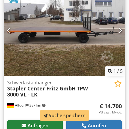
2000 mm Höhe Ladefläche 540 mm Transport Boden 30
mm Douglasie versenkt Verschraubt Zurrösen je
Längsseite 5 Stück Csdpfxoit Twuj Acyeha Lackierung RAL
2000 Zugdeichsel mit Höheneinstellung und Fallsicherung
Doppeltwirkender Unterlegkeil Bereifung Superelastik
23x9-10 mit Stahlfelge und Konuslager Allrad Lenkung
Spur und Lenkstangen mit Gelenkaugen einstellbar
1
/
5
Schwerlastanhänger
Stapler Center Fritz GmbH
TPW
8000 VL - LK
€ 14.700
Alfdorf
387 km
VB zzgl. MwSt.
Suche speichern
Anfragen
Anrufen