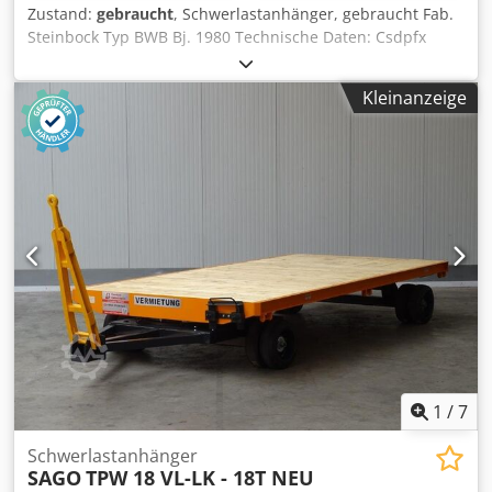
Zustand:
gebraucht
, Schwerlastanhänger, gebraucht Fab.
Steinbock Typ BWB Bj. 1980 Technische Daten: Csdpfx
Aswnm Dfocyoha Fabrikat: Steinbock GmbH Moosburg Typ:
BWB 39 00061 Baujahr 1980 Auflagefläche vorne und
Kleinanzeige
hinten je: 2,2 x 1,3 m Anhänger ist in der Mitte ca. 1m
teleskopierbar Zul. Achstlast vorn 900 kg Zul. Achstlast
hinten 960 kg Zul. Nutzlast 1500 kg Abmessung L 4,7 zzgl.
Deichsel x B 1,4 x H 0,6 m Gesamtgewicht 1860 kg Alle
Angaben ohne Gewähr. Eine Vorführung ist jederzeit in
unserer Ausstellungshalle möglich.
1
/
7
Schwerlastanhänger
SAGO
TPW 18 VL-LK - 18T NEU