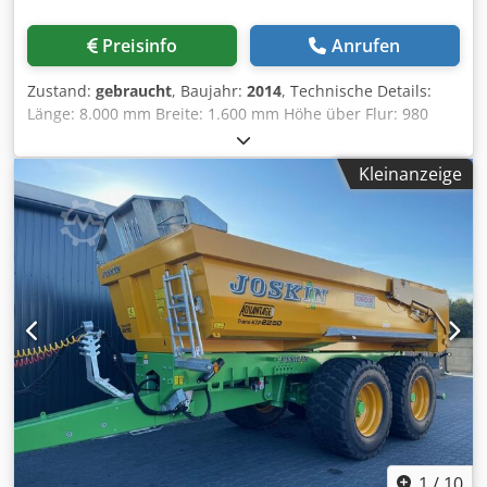
Preisinfo
Anrufen
Zustand:
gebraucht
, Baujahr:
2014
, Technische Details:
Länge: 8.000 mm Breite: 1.600 mm Höhe über Flur: 980
mm Traglast: 40 t Achsabstand: 980 Spurweite: 550 mm
Gewicht: 9,5 t Abmessungen L x B x H: 13,3 x 2,5 x 2,65 m -
Kleinanzeige
Anwendung für Zugmaschinen - mit Eckstützen -
Aufliegerdeichsel: Länge 1.300 mm; Auflagehöhe 1.400
mm; Kröpfung 600 mm; Befestigung mit Justierbolzen Ø 72
x 90 mm - mit Vollgummi- Bereifung (2x Doppelradwippe
mit 4 Rädern) - technisch mögliche Fahrgeschwindigkeit 6
km/h Hinweis: 160mm bezieht sich auf die Breite zwischen
den Stahlstehern Chodpfx Aeu Nv Tqocyoa i.D. *
1
/
10