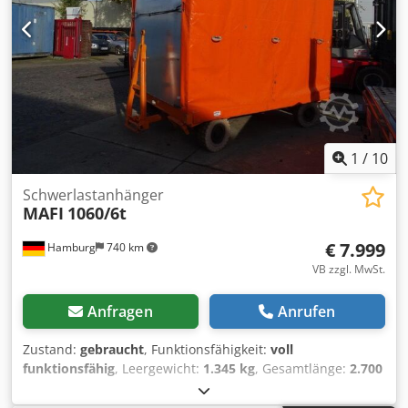
Beschreibung: Allradlenkung
1
/
10
Schwerlastanhänger
MAFI
1060/6t
€ 7.999
Hamburg
740 km
VB zzgl. MwSt.
Anfragen
Anrufen
Zustand:
gebraucht
, Funktionsfähigkeit:
voll
funktionsfähig
, Leergewicht:
1.345 kg
, Gesamtlänge:
2.700
mm
, Baujahr:
2018
, Bauhöhe:
540 mm
, Tragkraft:
6.000
kg
, Zugkraft bei Belastung:
6.000 N
, Baubreite:
2.110 mm
,