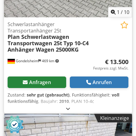
1
/
10
Schwerlastanhänger
Transportanhänger 25t
Plan Schwerlastwagen
Transportwagen 25t
Typ 10-C4
Anhänger Wagen 25000KG
€ 13.500
Gondelsheim
469 km
Festpreis zzgl. MwSt.
Anfragen
Anrufen
Zustand:
sehr gut (gebraucht)
, Funktionsfähigkeit:
voll
funktionsfähig
, Baujahr:
2010
, PLAN 10-4c
Schwerlastanhänger Transportanhänger Anhänger
Nutzlast 25t - 25000KG Eigengewicht ca 2240Kg
Kleinanzeige
Drehschemellenkung mit Pendelachsen BJ2010 Maße
Ladefläche 500x200cm, Ladehöhe 76cm Codpfxoxmuz Hs
Acysha Sehr guter Zustand, siehe Bilder Stapler ist zum