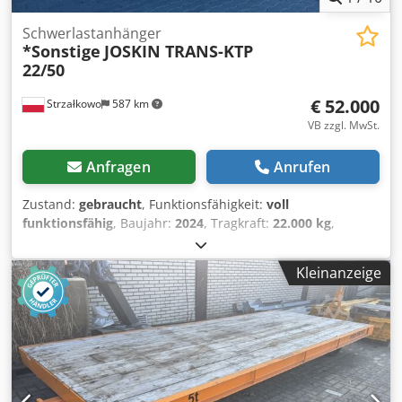
Schwerlastanhänger
*Sonstige
JOSKIN TRANS-KTP
22/50
€ 52.000
Strzałkowo
587 km
VB zzgl. MwSt.
Anfragen
Anrufen
Zustand:
gebraucht
, Funktionsfähigkeit:
voll
funktionsfähig
, Baujahr:
2024
, Tragkraft:
22.000 kg
,
Schwerlastanhänger Chjdju Rivnspfx Acyoa Zustand:
Neugerät Zustand Technisch: Neu
Kleinanzeige