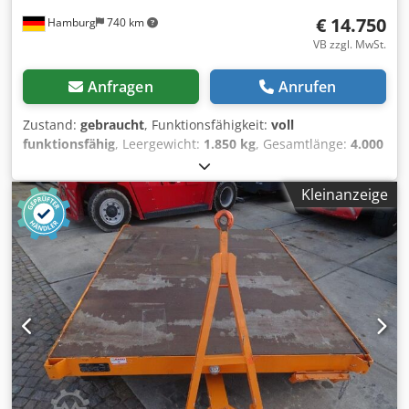
€ 14.750
Hamburg
740 km
VB zzgl. MwSt.
Anfragen
Anrufen
Zustand:
gebraucht
, Funktionsfähigkeit:
voll
funktionsfähig
, Leergewicht:
1.850 kg
, Gesamtlänge:
4.000
mm
, Baujahr:
2024
, Bauhöhe:
710 mm
, Tragkraft:
18.000
kg
, Zugkraft bei Belastung:
18.000 N
, Baubreite:
2.000 mm
,
Kleinanzeige
Schwerlastanhänger Zustand: Einsatzbereit und voll
funktionsfähig Zustand Technisch: Neu Chsdpeu Dz Rqsfx
Acysa Beschreibung: Allradlenkung- Achsschenkel mit
einstellbaren Spur und Lenkstangen, Lenkbegrenzug bei
45 ° Lenkanschlag, Zugdeichsel: 1.200 mm mit
Fallsicherung und Höheneinstellung sowie