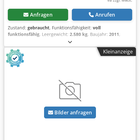
VB zzgl. MwSt.
Anfragen
Anrufen
Zustand:
gebraucht
, Funktionsfähigkeit:
voll
funktionsfähig
, Leergewicht:
2.580 kg
, Baujahr:
2011
,
Tragkraft:
8.000 kg
, Schwerlastanhänger Chedpfx Acezqxh
Eeyoa Zustand: Einsatzbereit und voll funktionsfähig
Kleinanzeige
Zustand Technisch: gut Beschreibung: Tandem Anhänger -
- 2-Achs-Anhänger MÜLLER MITTELTAL ETS-TA-B 10,7 - -
Nutzlast 8000 kg - - Eigengewicht 2580 kg - - zul.
Gesamtgewicht 10,7 Ton. - - - verzinkter Tieflader mit
starker Auffahrtsrampe (mechanisch) - - Länge Rampe ca.
2m - - Lichtanlage 12V - - - Länge Ladefläche innen 5,50m -
- Breite innen 2m - - Gesamtlänge inkl. Deichsel 7m - -
Ladehöhe 60cm - - Bordwände ca. 35 cm hoch - - gute
Bereifung
Bilder anfragen