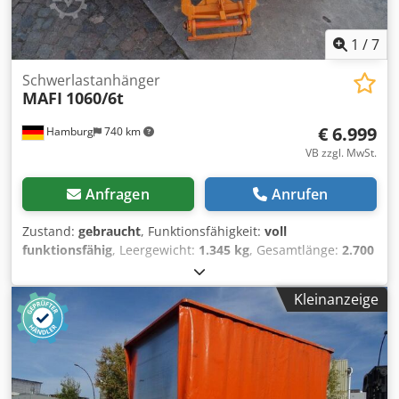
1
/
7
Schwerlastanhänger
MAFI
1060/6t
€ 6.999
Hamburg
740 km
VB zzgl. MwSt.
Anfragen
Anrufen
Zustand:
gebraucht
, Funktionsfähigkeit:
voll
funktionsfähig
, Leergewicht:
1.345 kg
, Gesamtlänge:
2.700
mm
, Baujahr:
2018
, Bauhöhe:
540 mm
, Antriebsart:
Keine
,
Tragkraft:
6.000 kg
, Zugkraft bei Belastung:
6.000 N
,
Kleinanzeige
Baubreite:
2.110 mm
, Schwerlastanhänger Chjdpfx Asu
Dzrzjcyea Zustand: Einsatzbereit und voll funktionsfähig
Zustand Technisch: sehr gut Bereifung vorne Typ:
Superelastik Bereifung vorne Grösse: 18x7-8 Bereifung
hinten Typ: Superelastik Bereifung hinten Grösse: 18x7-8