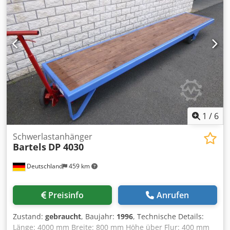
verladen vorhanden Abholung nur nach Terminabsprache
in 75053 Gondelsheim Versand per Spedition möglich,
bitte mit PLZ anfragen
1
/
6
Schwerlastanhänger
Bartels
DP 4030
Deutschland
459 km
Preisinfo
Anrufen
Zustand:
gebraucht
, Baujahr:
1996
, Technische Details:
Länge: 4000 mm Breite: 800 mm Höhe über Flur: 400 mm