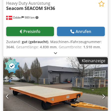
Heavy Duty Ausrüstung
Seacom
SEACOM SH36
Odder
989 km
Preisinfo
Anrufen
Zustand:
gut (gebraucht)
, Maschinen-/Fahrzeugnummer:
3646
, Gesamtlänge:
4.830 mm
, Gesamtbreite:
1.510 mm
,
Baujahr:
1990
, Betriebsgewicht:
3.400 kg
, Tragkraft:
36.000
kg
, Seacom SEACOM SH36 from Uniktruck Cedpfx
Kleinanzeige
Acozhpbksyoha