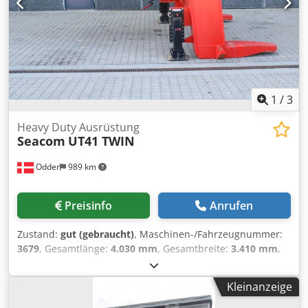
1
/
3
Heavy Duty Ausrüstung
Seacom
UT41 TWIN
Odder
989 km
Preisinfo
Anrufen
Zustand:
gut (gebraucht)
, Maschinen-/Fahrzeugnummer:
3679
, Gesamtlänge:
4.030 mm
, Gesamtbreite:
3.410 mm
,
Baujahr:
2022
, Betriebsgewicht:
3.600 kg
, Tragkraft:
41.000
kg
, Seacom UT41 TWIN from Uniktruck Chsdpfx Aezqvk
Kleinanzeige
Dscyja