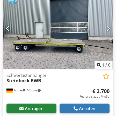
kleiner Wendekreis - Kippsicher da
Lenkeinschlagbegrenzung - robust, geringer
Wartungsaufwand - umsteckbare Deichsel - 30mm
impregnierte Holzauflage. - Durchmesser Kupplungsauge
40mm - Reifenabmessungen ca. 425 x 260 mm Cjdpfew I
Hqwjx Acysha
1
/
6
Schwerlastanhänger
Steinbock
BWB
€ 2.700
Trittau
740 km
Festpreis zzgl. MwSt.
Anfragen
Anrufen