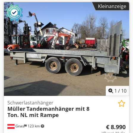
Kleinanzeige
1
/
10
Schwerlastanhänger
Müller
Tandemanhänger mit 8
Ton. NL mit Rampe
€ 8.990
Gnas
123 km