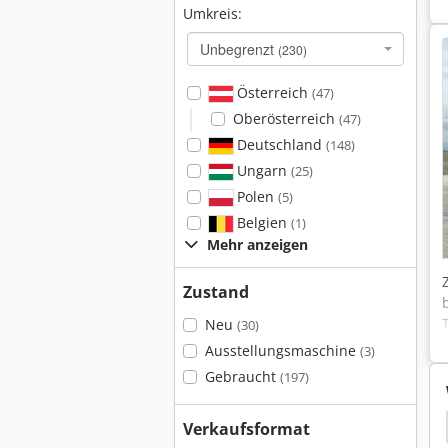
Umkreis:
Unbegrenzt
(230)
Österreich
(47)
Oberösterreich
(47)
Deutschland
(148)
Ungarn
(25)
Polen
(5)
Belgien
(1)
Mehr anzeigen
Zustand
Neu
(30)
Ausstellungsmaschine
(3)
Gebraucht
(197)
r Kragarmregal
Kragarmregal
Paletten Regale
Verkaufsformat