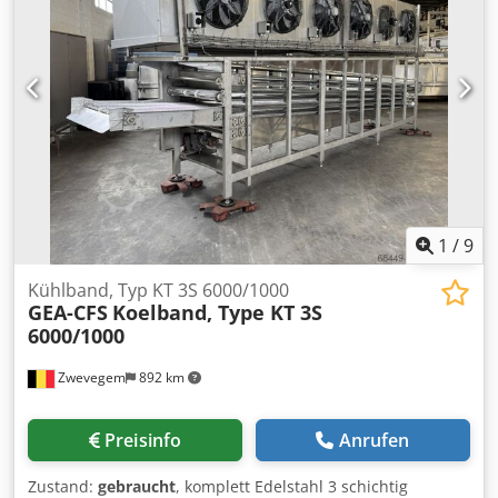
3.400 x 1.800 x 2.000 mm
1
/
9
Kühlband, Typ KT 3S 6000/1000
GEA-CFS
Koelband, Type KT 3S
6000/1000
Zwevegem
892 km
Preisinfo
Anrufen
Zustand:
gebraucht
, komplett Edelstahl 3 schichtig