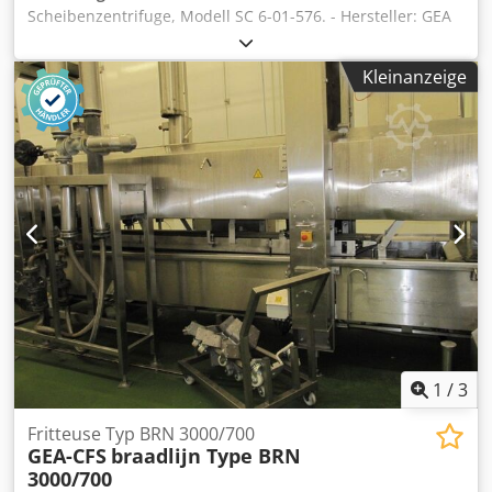
Scheibenzentrifuge, Modell SC 6-01-576. - Hersteller: GEA
Westfalia - Modell: SC 6-01-576 - Zulässige Dichte des zu
behandelnden Produkts: schwere Flüssigphase 1,1 kg/dm3
Kleinanzeige
und Feststoffphase 1,4 kg/dm3 - Maximaldrehzahl: 11.970
U/min - Antrieb: Flanschelektromotor mit Kupplung 5,5 kW,
1740 U/min, 50 Hz, Ex II 2 G Ausführung - Inklusive:
Schaltschrank mit Bedientafel Credozbucujpfx Aqvsf - Auf
einem Grundrahmen (Skid) montiert
1
/
3
Fritteuse Typ BRN 3000/700
GEA-CFS
braadlijn Type BRN
3000/700