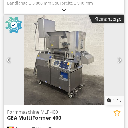
Bandlänge ± 5.800 mm Spurbreite ± 940 mm
Aussendimensionen (L x B x H) : ± 7.200 x 1.400 x 2.900 mm
Edelstahl Maschenband + Verdampfer "Goedhart B.V.“ Typ
Kleinanzeige
LLK.s 411m² Herstellernummer: PJV100282 Baujahr: 2010
Kapazität: 135 dm³ Kältemittel: NH3 Gewicht: 770 kg
Betriebsdruck: 22 bar Crodpfx Aozkg I Hoqvof Prüfdruck: 32
bar Gesamtabmessungen einschließlich Kühlpaneele und
Edelstahltür: 7.500 x 2.700 x 3.300 mm
1
/
7
Formmaschine MLF 400
GEA
MultiFormer 400