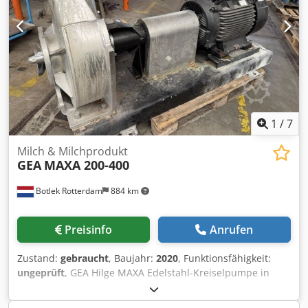
Grundrahmen Crsdpfxezrm I Nj Aqvsf Geeignet für die
Lebensmittel-, Getränke-, Molkere-, Pharma- und
Chemieindustrie Die Pumpe wird wie besehen und wo sie
steht verkauft, ohne jegliche Gewährleistung. Lieferung:
EXW Rotterdam, Niederlande, verladen auf Ihren LKW.
Eine Besichtigung ist nach Vereinbarung möglich.
1
/
7
Milch & Milchprodukt
GEA
MAXA 200-400
Botlek Rotterdam
884 km
Preisinfo
Anrufen
Zustand:
gebraucht
, Baujahr:
2020
, Funktionsfähigkeit:
ungeprüft
, GEA Hilge MAXA Edelstahl-Kreiselpumpe in
ausgezeichnetem, gebrauchten Zustand. Spezifikationen:
Hersteller: GEA Hilge Typ: MAXA 200-400 CNY 200/200/55/4