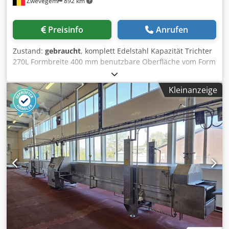
Zwevegem
892 km
Preisinfo
Anrufen
Zustand:
gebraucht
, komplett Edelstahl Kapazität Trichter
270L Formbreite 400 mm benutzbare Oberfläche vom Form
370 x 130 mm Maximalvolumen pro Takt : ± 1,47 Kg
maximum 50 Takte / Minute (Je nach Produkt, Form,
Kleinanzeige
Temperatur und Maschineneinstellungen) Gesamtleistung
8 kW Luftverbrauch ± 300 L / Min. fahrbar stufenlose
Geschwindigkeit 3x400v 50hz Abmessungen (L x B x H) : ±
2.200 x 1.000 x 2.100 mm Cjdpfezkg Imox Aqverf Gewicht
1200 kg MC-Steuerung mit “bridge breaker”