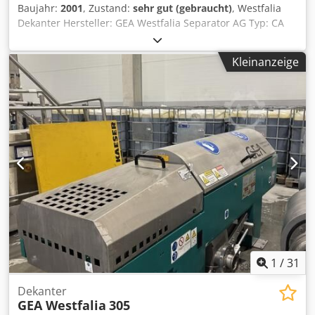
Baujahr:
2001
, Zustand:
sehr gut (gebraucht)
, Westfalia
Dekanter Hersteller: GEA Westfalia Separator AG Typ: CA
365-010 Baujahr: 1978 Codpfxed Rwwxe Aqvsrf
Trommeldrehzahl: 3.300 U/min Inbetriebnahme bis: 2004
Kleinanzeige
Einsatzgebiet: Bei der Produktion von Grundölen zur
Entfernung von Feststoffpartikeln. Dekanter wurden nach
einer Produktionsumstellung im Jahr 2004 außer Betrieb
genommen und ist daher voll funktionsfähig.
1
/
31
Dekanter
GEA Westfalia
305