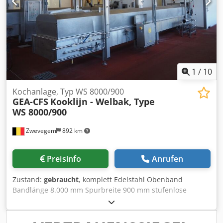
1
/
10
Kochanlage, Typ WS 8000/900
GEA-CFS
Kooklijn - Welbak, Type
WS 8000/900
Zwevegem
892 km
Preisinfo
Anrufen
Zustand:
gebraucht
, komplett Edelstahl Obenband
Bandlänge 8.000 mm Spurbreite 900 mm stufenlose
Geschwindigkeit Wasserzirkulation elektrische
Hebevorrichtung Abmessungen (L x B x H): ± 9.000 x 1.800
x 3.850 mm Crodpfxjzkabmj Aqvef