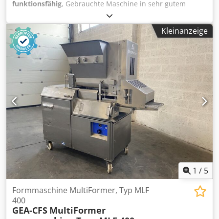
funktionsfähig
, Gebrauchte Maschine in sehr gutem
Zustand, war letztes Jahr in Betrieb Crodpfjvr E Edjx Aqvsf
Kleinanzeige
1
/
5
Formmaschine MultiFormer, Typ MLF
400
GEA-CFS
MultiFormer