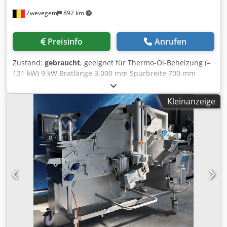
Zwevegem
892 km
Preisinfo
Anrufen
Zustand:
gebraucht
, geeignet für Thermo-Öl-Beheizung (=
131 kW) 9 kW Bratlänge 3.000 mm Spurbreite 700 mm
Unten- und Obenband Teflon Einführband 1.200 mm
zusätzliches Produkt Einführband Ausführband stufenlose
Kleinanzeige
Geschwindigkeit geeignet für Feuerschutz geeignet für CIP-
Reinigung Öl Ümwälpumpe Ölniveaukontrolle Filter
Csdezldxrepfx Aqvjrf Schmutztransport Hebevorrichtung
Abmessungen (L x B x H) : ± 6.850 mm x 2.000 x 3.400 mm