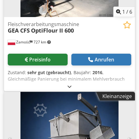
1
/
6
Fleischverarbeitungsmaschine
GEA CFS
OptiFlour II 600
Zamość
727 km
Preisinfo
Anrufen
Zustand:
sehr gut (gebraucht)
, Baujahr:
2016
,
Gleichmäßige Panierung bei minimalem Mehlverbrauch
Die GEA OptiFlour II 600 Mehlauftragsmaschine ist eine
Anlage, die für die präzise und gleichmäßige Applikation
Kleinanzeige
von Mehl, Panade oder Gewürzen auf Lebensmittel vor der
Weiterverarbeitung konzipiert ist. Die Maschine nutzt die
patentierte Dosiertechnologie von GEA, die in der Branche
für ihre hohe Reproduzierbarkeit der Produktbeschichtung
und gleichzeitige Minimierung des Verbrauchs von
Beschichtungsmaterialien hoch geschätzt wird. Technische
Daten der GEA OptiFlour II 600 Auftragsmaschine