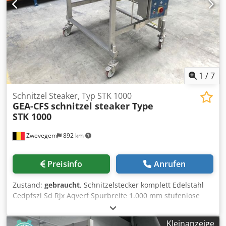
1
/
7
Schnitzel Steaker, Typ STK 1000
GEA-CFS
schnitzel steaker Type
STK 1000
Zwevegem
892 km
Preisinfo
Anrufen
Zustand:
gebraucht
, Schnitzelstecker komplett Edelstahl
Cedpfszi Sd Rjx Aqverf Spurbreite 1.000 mm stufenlose
Geschwindigkeit 0,75 kW Abmessungen (L x B x H) : ± 1.750
x 1.300 x 1.350 mm
Kleinanzeige