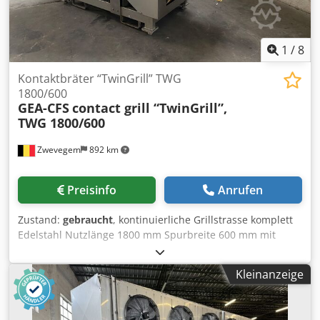
1
/
8
Kontaktbräter “TwinGrill” TWG
1800/600
GEA-CFS
contact grill “TwinGrill”,
TWG 1800/600
Zwevegem
892 km
Preisinfo
Anrufen
Zustand:
gebraucht
, kontinuierliche Grillstrasse komplett
Edelstahl Nutzlänge 1800 mm Spurbreite 600 mm mit
Unten- und Obenband : unten und oben kontaktbraden
Temperatur unten und oben separat regelbar elektrisch
Kleinanzeige
beheizt 93 kW mit Bandwaschsystem Crsdpfszktzaex Aqvjf
Temperatur regelbar 50 - 260°C Grillzeit 0,3 – 3 m/min
stufenlose Geschwindigkeit Abmessungen (L x B x H) : ±