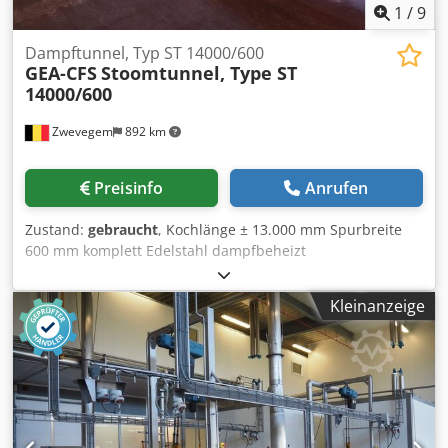
1
/
9
Dampftunnel, Typ ST 14000/600
GEA-CFS
Stoomtunnel, Type ST
14000/600
Zwevegem
892 km
Preisinfo
Anrufen
Zustand:
gebraucht
, Kochlänge ± 13.000 mm Spurbreite
600 mm komplett Edelstahl dampfbeheizt
(Dampfgenerator nicht enthalten): 780 kg/st (6bar) mit
elektrische Hebevorrichtung Temperaturverteilung in 2
Kleinanzeige
Zonen Abmessungen (L x B x H) : ± 14.400 x 2.000 x 2.700
mm stufenlose Geschwindigkeit Cedpfx Aqozkabtjvjrf