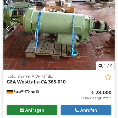
1
/
6
Dekanter GEA Westfalia
GEA Westfalia
CA 365-010
€ 28.000
Forst
479 km
Festpreis zzgl. MwSt.
Anfragen
Anrufen