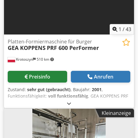
Maschinendimensionen X/Y/Z: ca.
4300mm/2000mm/2800mm, Gewicht: ca. 6500kg.
Dokumentation vorhanden. Eine Besichtigung vor Ort ist
möglich. Codpex Sywajfx Aqverf
1
/
43
Platten-Formiermaschine für Burger
GEA KOPPENS
PRF 600 PerFormer
Krotoszyn
510 km
Preisinfo
Anrufen
Zustand:
sehr gut (gebraucht)
, Baujahr:
2001
,
Funktionsfähigkeit:
voll funktionsfähig
, GEA KOPPENS PRF
600 PerFormer | Plattenformmaschine für Burger, Nuggets
und Tiefkühlprodukte Hersteller: GEA Koppens /
Kleinanzeige
Convenience Food Systems (CFS) Modell / Typ: PRF 600
PerFormer Seriennummer: 712 Baujahr: 2001
Stromversorgung: 400 V | 50 Hz | 3 Ph | 60 A Leistung: 30
kW Arbeitsbreite des Bandes: 600 mm Codpfx Aozkv