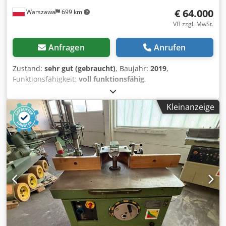
€ 64.000
Warszawa
699 km
VB zzgl. MwSt.
Anfragen
Anrufen
Zustand:
sehr gut (gebraucht)
, Baujahr:
2019
,
Funktionsfähigkeit:
voll funktionsfähig
,
Maschinen-/Fahrzeugnummer:
99900338790
, Wandstärke:
10 mm
, Gesamtgewicht:
1.300 kg
, Schaltschranklänge:
700
Kleinanzeige
mm
, Schaltschrankbreite:
400 mm
, Schaltschrankhöhe:
2.000 mm
, Gesamthöhe:
1.300 mm
, Gesamtlänge:
2.300
mm
, Gesamtbreite:
800 mm
, Innenmaß Länge:
2.000 mm
,
Leergewicht:
1.300 kg
, Ausstattung:
Dokumentation/Handbuch
, Die GEA Westfalia Separator
UCD 305-00-00 ist eine leistungsstarke Zweiphasen-
Dekanterzentrifuge, die für die effiziente Trennung von
Flüssigkeiten und Feststoffen konzipiert wurde. Dank der
Trommel mit flachem Kegel und der verlängerten
Trommellänge wird der Separationsprozess optimiert und
eine effektive Flüssigkeitsförderung gewährleistet.