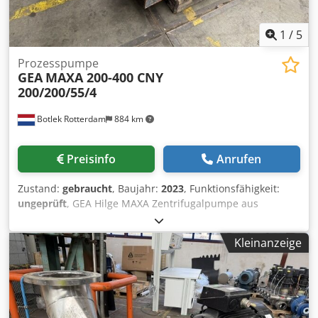
1
/
5
Prozesspumpe
GEA
MAXA 200-400 CNY
200/200/55/4
Botlek Rotterdam
884 km
Preisinfo
Anrufen
Zustand:
gebraucht
, Baujahr:
2023
, Funktionsfähigkeit:
ungeprüft
, GEA Hilge MAXA Zentrifugalpumpe aus
Edelstahl für industrielle Anwendungen in
ausgezeichnetem Zustand. Spezifikationen: Hersteller: GEA
Kleinanzeige
Hilge Typ: MAXA 200-400 CNY 200/200/55/4 Baujahr:
05/2023 Förderleistung: 280 m³/h Förderhöhe: 20 m
Motorleistung: 55 kW Siemens IE3 Elektromotor Drehzahl:
1.450 U/min Pumpengehäuse aus Edelstahl Komplette,
steckfertige Einheit mit Motor, Kupplung und