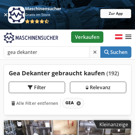
Maschinensucher
Zur App
Gratis im Store
Verkaufen
Suchen
Gea Dekanter gebraucht kaufen
(192)
Filter
Relevanz
GEA
Alle Filter entfernen
Kleinanzeige