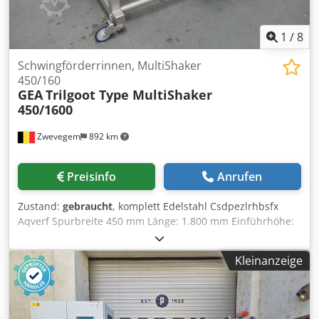
1
/
8
Schwingförderrinnen, MultiShaker
450/160
GEA
Trilgoot Type MultiShaker
450/1600
Zwevegem
892 km
Preisinfo
Anrufen
Zustand:
gebraucht
, komplett Edelstahl Csdpezlrhbsfx
Aqverf Spurbreite 450 mm Länge: 1.800 mm Einführhöhe:
1.350 mm 400V, 50 Hz, 16A Öffnung Gitter: 2 mm
Abmessungen (L x B x H) : ± 1.900 x 1.100 x 1.450 mm
Kleinanzeige