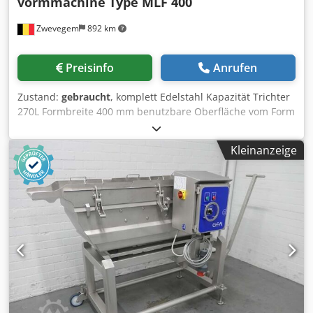
vormmachine Type MLF 400
Zwevegem
892 km
Preisinfo
Anrufen
Zustand:
gebraucht
, komplett Edelstahl Kapazität Trichter
270L Formbreite 400 mm benutzbare Oberfläche vom Form
370 x 130 mm Maximalvolumen pro Takt : ± 1,47 Kg
maximum 50 Takte / Minute (Je nach Produkt, Form,
Kleinanzeige
Temperatur und Maschineneinstellungen) Gesamtleistung
8 kW Crjdozlyz Njpfx Aqvef Luftverbrauch ± 300 L / Min.
fahrbar stufenlose Geschwindigkeit 3x400v 50hz
Abmessungen (L x B x H) : ± 3.140 x 1.900 x 2.570 mm
Gewicht 1200 kg neue MC-Steuerung (Siemens) HMI
Control Touch (digitales Auslesen mit Möglichkeit der
Speicherung von Rezepten)