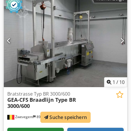
1
/
10
Bratstrasse Typ BR 3000/600
GEA-CFS
Braadlijn Type BR
3000/600
Suche speichern
Zwevegem
892 km