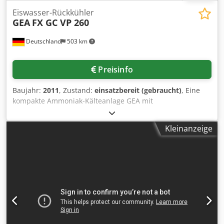
Eiswasser-Rückkühler
GEA
FX GC VP 260
Deutschland
503 km
Preisinfo
Baujahr:
2011
, Zustand:
einsatzbereit (gebraucht)
, Eine
kompakte Ammoniak-Kälteanlage GEA mit
Verdunstungsverflüssiger und pumpenbetriebenem
Plattenverdampfer steht zur Verfügung. Ausführung: Split-
Kleinanzeige
Ausführung, Kälteleistung: 247kW, Verdichterdrehzahl:
1450U/min, Verdampfungstemperatur: 0,7°C,
Verflüssigerleistung: 300kW, Feuchtkugeltemperatur: 21°C,
max. Verflüssigungstemperatur: 35°C, Kältemittel: NH3,
max. Betriebsdruck Hochdruck/Niederdruck: 23bar/16bar.
Kälteträger: Elektrolysewasser, Kälteträgertemperatur
Eintritt/Austritt: 6°C/2°C, Kälteträger-Volumenstrom:
54m³/h, Kälteträger-Druckverlust: 53kPa, Kühlmittelmenge:
50kg, Ölfüllmenge: 20l, Kompressor: Grasso 410.