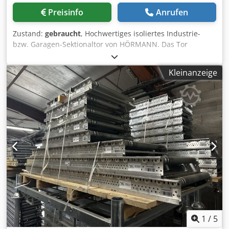
Preisinfo
Anrufen
Zustand:
gebraucht
, Hochwertiges isoliertes Industrie-
bzw. Garagen-Sektionaltor von HÖRMANN. Das Tor
befindet sich in gutem gebrauchten Zustand und eignet
sich ideal zur Wiederverwendung bei Hallen, Werkstätten
Kleinanzeige
oder Garagen. Hersteller: HÖRMANN Codozl D T Ajpfx Aa
Ejha Typ: RenoMatic 42 Baujahr: 2023 Torart: Sektionaltor
Ausführung: Doppelschaliges Stahl-Sektionaltor
Wärmedurchgangskoeffizient: 1,4 W/m²K Windlastklasse: 3
Wasserdichtheit: Klasse 3 Luftdurchlässigkeit: Klasse 2
Flügelgewicht: 72,3 kg Verfügbare Stückzahl: 4
1
/
5