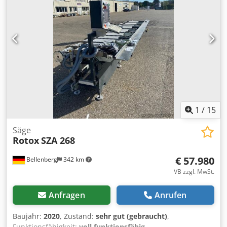
Späneförderer, Siemens Sinumeric, Hydraulikaggregat
Codpfx Aaezl R Ugs Ejha
1
/
15
Säge
Rotox
SZA 268
€ 57.980
Bellenberg
342 km
VB zzgl. MwSt.
Anfragen
Anrufen
Baujahr:
2020
, Zustand:
sehr gut (gebraucht)
,
Funktionsfähigkeit:
voll funktionsfähig
,