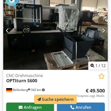
Siemens, Typ Sinumerik System 3 Csdpfx Aoy Drclea Eeha
1
/
12
CNC-Drehmaschine
OPTIturn
S600
€ 49.500
Bellenberg
342 km
Festpreis zzgl. MwSt.
Suche speichern
Anfragen
Anrufen