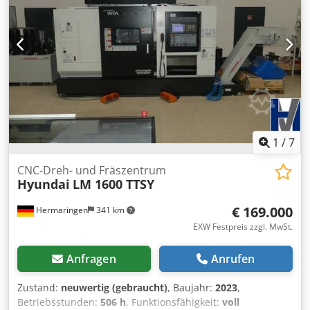
Aluminium 12 Betriebsstunden Maschine 106.367h
Betriebsstunden Laser (Anregung Modul) 73.725h
Betriebsstunden Strahl ein 50.873h Inklusive Absaugung
Depro 6-SPRK Resonator Bylaser 4400 Kühlaggregat WKL
430 Zwischenverkauf , Änderungen und Irttümer
vorbehalten !
1
/
7
CNC-Dreh- und Fräszentrum
Hyundai
LM 1600 TTSY
€ 169.000
Hermaringen
341 km
EXW Festpreis zzgl. MwSt.
Anfragen
Anrufen
Zustand:
neuwertig (gebraucht)
, Baujahr:
2023
,
Betriebsstunden:
506 h
, Funktionsfähigkeit:
voll