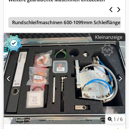
t
Rundschleifmaschinen 600-1099mm Schleiflänge
Kleinanzeige
1
/
6