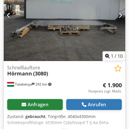
1
/
10
Schnelllauftore
Hörmann
(3080)
€ 1.900
Tatabánya
292 km
Festpreis zzgl. MwSt.
Anfragen
Anrufen
Zustand:
gebraucht
, Torgröße: 4040x4300mm
Schiebeprofillänge: 6530mm Cjdpfxsvpd T Ij Aa Eeha
Hersteller: Hörmann