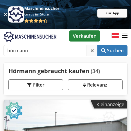
Maschinensucher
Zur App
Gratis im Store
Verkaufen
Suchen
Hörmann gebraucht kaufen
(34)
Filter
Relevanz
Kleinanzeige