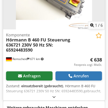
1
/
6
Komponente
Hörmann B 460 FU Steuerung
636721 230V 50 Hz SN:
65924483590
€ 638
Remscheid
671 km
Festpreis zzgl. MwSt.
Anfragen
Anrufen
Zustand:
einsatzbereit (gebraucht)
, Hörmann B 460 FU
Steuerung 636721 230V 50 Hz SN: 65924483590,gebraucht,
geringe Gebrauchsspuren, 100% funktionsfähig,
Lieferumfang gem. Fotos Csdpfx Ajlcf Skoa Esha
Weitere gebrauchte Maschinen entdecken