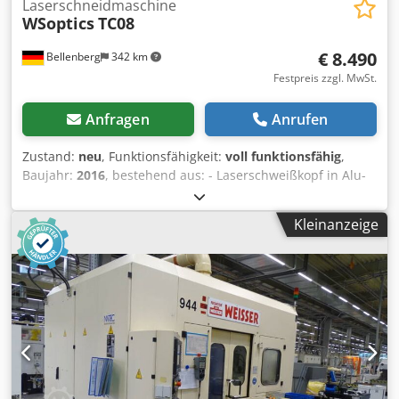
Laserschneidmaschine
WSoptics
TC08
€ 8.490
Bellenberg
342 km
Festpreis zzgl. MwSt.
Anfragen
Anrufen
Zustand:
neu
, Funktionsfähigkeit:
voll funktionsfähig
,
Baujahr:
2016
, bestehend aus: - Laserschweißkopf in Alu-
Koffer - Koaxialverlängerung - Gasdruckminderer für
Schweißgaszuführung Cjdpozl Rycjfx Aa Esha -
Kleinanzeige
Bedienungsanleitung - Aluminumtragekoffer 5300_2 -
WSweld Starter Kit Starter Kit WSweld Bestehend aus: 3 x
Ringspaltdüse 1 x Fokussierspiegel 1 x Umlenkspiegel 1 x
ZnSe-Fenster Laserschweißkopf TC08 Das Ersetzen des
Schneidkopfs durch den WSweld Laserschweißkopf TC08
erweitert eine Flachbett-Maschine zur
Laserschweißanlage. Tief- und Wärmeleitschweißen in
einer Optik vereint Aktive Kühlung aller optischen
Elemente Koaxiale Schweißgaszuführung für perfekte