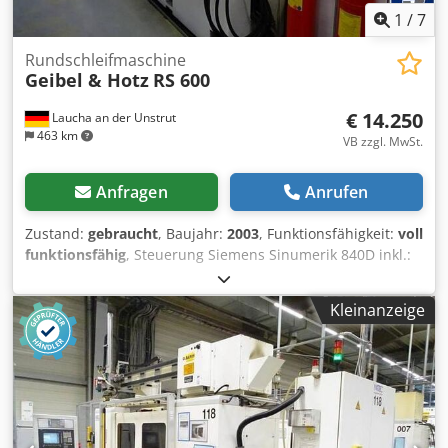
Zwischenverkauf, Änderungen und Irrtümer vorbehalten.
Eoa Weitere Informationen auf Anfrage.
1
/
7
Rundschleifmaschine
Geibel & Hotz
RS 600
€ 14.250
Laucha an der Unstrut
463 km
VB zzgl. MwSt.
Anfragen
Anrufen
Zustand:
gebraucht
, Baujahr:
2003
, Funktionsfähigkeit:
voll
funktionsfähig
, Steuerung Siemens Sinumerik 840D inkl.:
Schleifmittelaufbereitung, Hydraulikaggregat, und
Portalladesystem zum Be- und Entladen der Maschine
Kleinanzeige
Technische Daten: Spitzenweite: 600mm, Spitzenhöhe:
180mm maximaler Schleifdurchmesser: 355mm maximales
Werkstückgewicht: 150kg maximale Z-Achsgeschwindigkeit:
11 m/min minimale Z-Achsgeschwindigkeit: 0,01 m/min
maximale X-Achsgeschwindigkeit: 7,5 m/min minimale X-
Achsgeschwindigkeit: 0,01 m/min
Außenrundschleifspindel: Schleifscheibe Standard (Øa x b