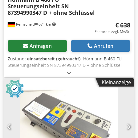
Steuerungseinheit SN
87394990347 D + ohne Schlüssel
€ 638
Remscheid
671 km
Festpreis zzgl. MwSt.
Anfragen
Anrufen
Zustand:
einsatzbereit (gebraucht)
, Hörmann B 460 FU
Steuerungseinheit SN 87394990347 D + ohne Schlüssel
,gebraucht, guter Erhaltungszustand, 100% funktionsfähig,
Lieferumfang gem. Fotos Chedpfxslcf Sgj Aa Eoa
Kleinanzeige