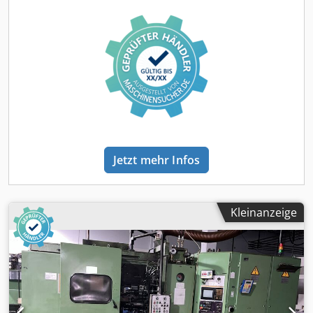
optischen Komponenten entwickelt und bietet höchste
Messgenauigkeit, Zuverlässigkeit und Flexibilität im
industriellen Einsatz. Durch ihren modularen Aufbau lässt
sich der Tester perfekt an individuelle Produktions- oder
Entwicklungsanforderungen anpassen. 🔍 Funktionen &
Ausstattung • Integriertes Lasermodul (940 nm, zirkular
polarisiert) für exakte optische Beleuchtung •
Hochauflösende Kamera mit automatischer Kalibrierung
und großem Sichtfeld • Roboterbasiertes Wafer-Handling
(EFEM) für automatisches Be- und Entladen •
Analysesoftware zur Bewertung von Effizienz, Kontrast,
Jetzt mehr Infos
Gleichmäßigkeit und Leistung • CE-zertifiziert, inklusive
Sicherheitsverriegelung und Reinraum-kompatibler
Ausführung • Benutzerfreundliche Steuerung über
Touchscreen und integriertes GUI-System •
Kleinanzeige
Anschlussmöglichkeiten für LAN, Strom und Druckluft (6
bar) ⚙️ Technische Vorteile • Automatische Bildaufnahme
und Auswertung der Prüflinge (DUTs) • Unterstützt
kundenspezifische Softwaremodule (DLLs) • Geringe
Wartung, robuste Bauweise, hohe Betriebssicherheit
Cjdpfoy R Dzgjx Aa Ejha • Optional: Z-Höhensteuerung und
Wafer-Flip-Station 💡 Einsatzgebiete Ideal für Forschung,