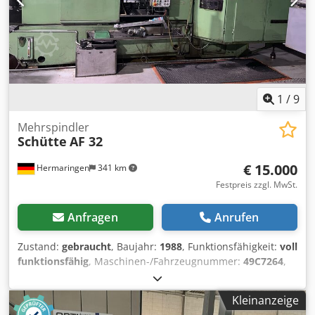
Entwicklung, Qualitätssicherung und Serienproduktion in
den Bereichen: • Optoelektronik • Sensorfertigung •
Halbleitertechnologie • Mikrosystemtechnik
1
/
9
Mehrspindler
Schütte
AF 32
€ 15.000
Hermaringen
341 km
Festpreis zzgl. MwSt.
Anfragen
Anrufen
Zustand:
gebraucht
, Baujahr:
1988
, Funktionsfähigkeit:
voll
funktionsfähig
, Maschinen-/Fahrzeugnummer:
49C7264
,
8-Spindel-Drehautomat (90), Fabr. Schütte, Typ AF32, Bj
1988, SN 49C7264, Lademagazin, Fabr. Pietro Cucchi, m.
Kleinanzeige
integr. Späneförderer, m. C-Achse u. Steuerung, Fabr.