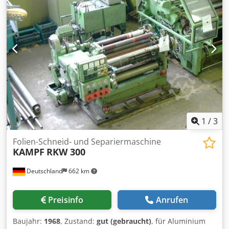
1
/
3
Folien-Schneid- und Separiermaschine
KAMPF
RKW 300
Deutschland
662 km
Preisinfo
Anrufen
Baujahr:
1968
, Zustand:
gut (gebraucht)
, für Aluminium