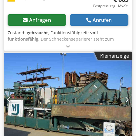
Festpreis zzgl. MwSt.
Anfragen
Anrufen
Zustand:
gebraucht
, Funktionsfähigkeit:
voll
funktionsfähig
, Der Schneckenseparierer steht zum
Verkauf L: 900mm Dcjdsyg Hp Ropfx Amnjk Profil : 6mm
hoch Walzendurchmesser 100mm Geschwindigkeit ,
Kleinanzeige
regelbar fahrbar