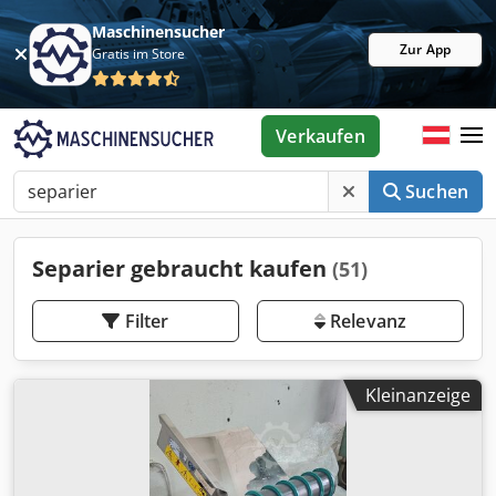
Maschinensucher
Zur App
Gratis im Store
Verkaufen
Suchen
Separier gebraucht kaufen
(51)
Filter
Relevanz
Kleinanzeige