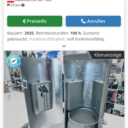
53 km
Preisinfo
Anrufen
Baujahr:
2025
, Betriebsstunden:
100 h
, Zustand:
gebraucht
, Funktionsfähigkeit:
voll funktionsfähig
,
Gesamtgewicht:
9.500 kg
, Gesamtlänge:
6.050 mm
,
Gesamtbreite:
2.450 mm
, Gesamthöhe:
2.700 mm
,
Kleinanzeige
Maschinen-/Fahrzeugnummer:
B0403
, EDDY CENTRIC
vereint einen Eisen- und Nichteisenmetallabscheider und
bietet eine effiziente sowie kompakte Möglichkeit, Metalle
aus einem Stoffstrom bei höchsten Durchsatzraten zu
separieren. Dcodpszfy R Dsfx Amnek Eine Kombination aus
einem robusten und leistungsstarken
Trommelmagnetscheider für die Abtrennung von
Eisenmetallen (Nägel, Schrauben, usw.) und einem
zentrischen Wirbelstromscheider für die Separierung von
Nichteisenmetallen (Aluminium, Kupfer, Messing, usw.)
ermöglicht es, in einem einzigen Aufbereitungsschritt drei
verkaufsfähige Fraktionen zu gewinnen. Dieses Modul ist