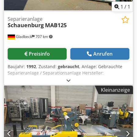
1
/
1
Separieranlage
Schauenburg
MAB125
Gladbeck
707 km
Preisinfo
Anrufen
Baujahr:
1992
, Zustand:
gebraucht
, Anlage: Gebrauchte
Separieranlage / Separationsanlage Hersteller:
Schauenburg Dcodjb Swr Nopfx Amnjk Typ: MAB 125
Maschinen Typ: 1130 1190 Baujahr: 1992 Leistung: 125
Kleinanzeige
m³/h Drehzahl: 1000 U/min KW: 2,7