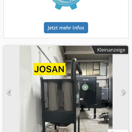
auf der Welt. So bekommen Sie die nur bei uns in
Heilbronn. Wassergekühlt. Sehr ergiebig sauberes
Kupfergranulat 99,7%. Wir sind ein deutsches
Unternehmen mit deutschen Gesetzen. Sehr gute Qualität
Jetzt mehr Infos
mit Garantie und Service. Unsere deutschsprachigen mit
Gesellenbrief gelernten Fachkräfte helfen auch später,
wenn mal was wäre. Eigene LKW’s, Werkstattwagen und
guter Soforthilfe und Tipps. Josan Recycling Qualität zum
Kleinanzeige
günstigen Preis. Sie können sich gerne vor Ort überzeugen
- nicht nur Bilder und Videos zur Kaufentscheidung. Wir
granulieren selbst und zeigen dies auch live. S600 mit
Wasserkühlung und Lüfter in Deutschland bei uns
entwickelt und montiert. Vom Kleingewerbetreibenden,
Mittelständische Unternehmen, Startup, bis zu Großfirmen
können wir Ihnen ein individuelles Angebot erstellen.
Gerne auch Finanzierung, Mietkauf oder Leasing. Aus
Haushaltskabeln, Industriekabeln, Telefonkabeln usw.
können Sie mit unseren Kupfergranulieranlagen bis zu
99,7% Kupfer separieren. Die PVC Fraktion wird dabei auch
separiert. Den Kunststoff können Sie auch zur
Weiterverarbeitung an Recycler verkaufen. Local Kabel