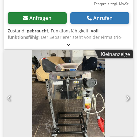
Festpreis zzgl. MwSt.
Anfragen
Anrufen
Zustand:
gebraucht
, Funktionsfähigkeit:
voll
funktionsfähig
, Der Separierer steht von der Firma trio-
technik zum Verkauf ; Befüllung über Trichter mit einer
Abdeckung aus Plexiglas L: 900mm B: 700 mm H: 700-
Kleinanzeige
1200mm Dedpfx Aouhzvlemnsck Neigung max 20 Grad
Geschwindigkeit konst. Scheiben lassen sich verstellen