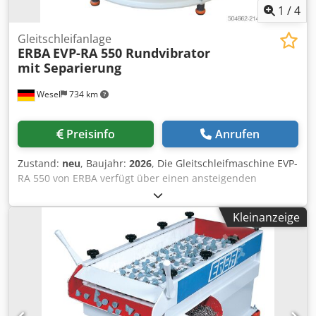
1
/
4
Gleitschleifanlage
ERBA
EVP-RA 550 Rundvibrator
mit Separierung
Wesel
734 km
Preisinfo
Anrufen
Zustand:
neu
, Baujahr:
2026
, Die Gleitschleifmaschine EVP-
RA 550 von ERBA verfügt über einen ansteigenden
Arbeitsbehälterboden mit Separierung. Sie besitzt eine
leicht austauschbare Siebeinheit und zeichnet sich durch
Kleinanzeige
eine hohe Arbeitseffizienz mittels integrierter Fallstufe
aus. Die Entleerung bzw. Separierung erfolgt über die
integrierte Klappe (manuell/pneumatisch). Auf Anfrage
kann für höhere Belastungen eine verstärkte Federung
und ein verstärkter Motor verbaut werden. Die
Motordrehzahl kann mittels Frequenzumrichter (optional)
stufenlos eingestellt werden. Die EVP-RA 550 kann durch