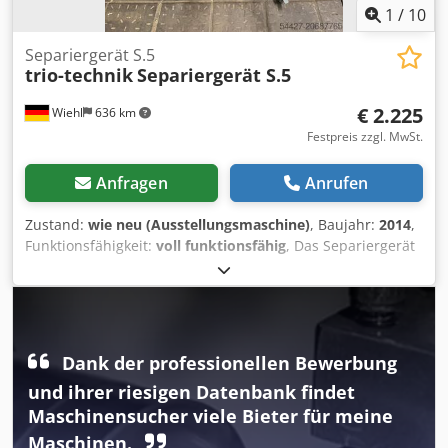
1
/
10
Separiergerät S.5
trio-technik
Separiergerät S.5
€ 2.225
Wiehl
636 km
Festpreis zzgl. MwSt.
Anfragen
Anrufen
Zustand:
wie neu (Ausstellungsmaschine)
, Baujahr:
2014
,
Funktionsfähigkeit:
voll funktionsfähig
, Das Separiergerät
aus dem Hause trio- technik steht zum Verkauf, das Gerät
ist zum Separieren unterschiedlicher geometrischer
Gegestände konstruiert . L: 950 mm B: 700 mm Höhe
verstellbar: 700-1380mm mögl. Spaltbreite: 50mm
Neigungswinkel: max 20Grad Antrieb/Drehstrom: 400V
Dank der professionellen Bewerbung
50Hz Dcodpfx Amox Dm Rzonjk Stromaufnahme: 0,09 KW/h
und ihrer riesigen Datenbank findet
Geschwindigkeit Einstellung möglich
Maschinensucher viele Bieter für meine
Maschinen.