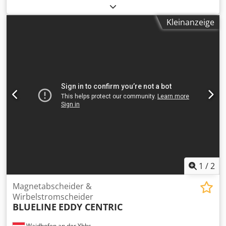
mit Trennwandmodul und Schallschutzumhausung
Djdeznm Emjpfx Amnsck -Elektrische Steuerung mit
Kleinanzeige
stufenloser Frequenzregelung -Intergrierte Dosierpumpeb
für Prozessmedien und Additive -Separier- und
Storageunit -Nachhaltige Wasseraufbereitung
Buttovolumen 50 Liter Nutzvolumen 36 Liter Innenlänge
Arbeitsbehälter 600mm Innenbreite Arbeitsbehälter
275mm Innenhöhe Abreitsbehälter 325mm
1
/
2
Magnetabscheider &
Wirbelstromscheider
BLUELINE
EDDY CENTRIC
Waidhofen an der Ybbs