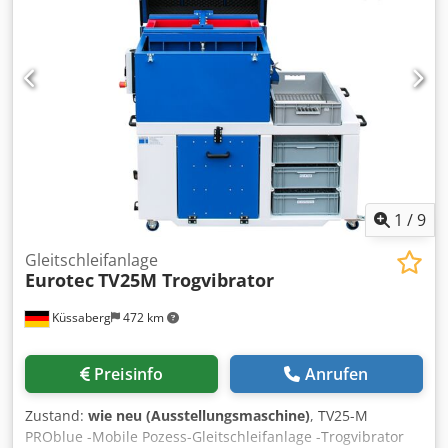
Automatischer Separator - Pneumatischer Pressdruck
1
/
9
Gleitschleifanlage
Eurotec
TV25M Trogvibrator
Küssaberg
472 km
Preisinfo
Anrufen
Zustand:
wie neu (Ausstellungsmaschine)
, TV25-M
PROblue -Mobile Pozess-Gleitschleifanlage -Trogvibrator