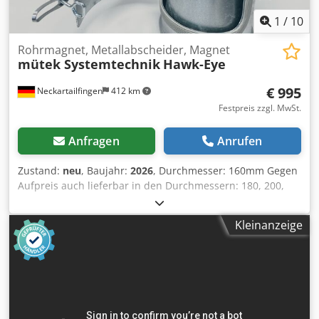
Teil unseres Mietparks.
1
/
10
Rohrmagnet, Metallabscheider, Magnet
mütek Systemtechnik
Hawk-Eye
€ 995
Neckartailfingen
412 km
Festpreis zzgl. MwSt.
Anfragen
Anrufen
Zustand:
neu
, Baujahr:
2026
, Durchmesser: 160mm Gegen
Aufpreis auch lieferbar in den Durchmessern: 180, 200,
250, 300 weitere Durchmesser auf Anfrage. Sehr stabile
Industrieausführung. Ideal zum Separieren von
Kleinanzeige
Nägeln/Metallteilen aus Materialströmen. Dcjdpfx
Aschuvremnok Beispielsweise nach einem Holzshredder.
inklusive 3 extrem leistungsstarken Magneten * auf
Wunsch können bis zu maximal 6 Magnete in dem Bauteil
verbaut werden - Aufpreis je weiterer Magnet + 49 € -
Gegen Aufpreis auch Neodym Magnete erhältlich anstatt