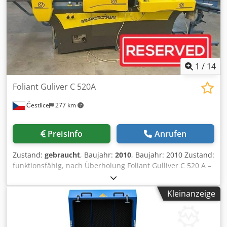
1
/
14
Foliant Guliver C 520A
Čestlice
277 km
Preisinfo
Anrufen
Zustand:
gebraucht
, Baujahr:
2010
, Baujahr: 2010 Zustand:
funktionsfähig, nach Überholung Foliant Gulliver C 520 A –
automatisches Anlegen und Separieren - Maximales
Format: 520 mm (Breite) x 720 mm (Länge) -
Kleinanzeige
Geschwindigkeitsregulierung: 0 – 15 m / min -
Temperaturregelung: 80 – 140°C Djdpoy Exb Dofx Amnock -
Automatischer Anleger mit Unterdruckband -