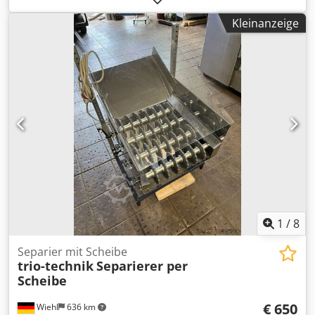
Der Separator trennt Spritzguss-Kunststoffteile von den
Kleinanzeige
Angüssen mittels einer rotierenden Schnecke/Walze
anhand der unterschiedlichen Bauteilgrößen. Dsdpfezau
Uhox Amneck Zustand neuwertig!
1
/
8
Separier mit Scheibe
trio-technik
Separierer per
Scheibe
€ 650
Wiehl
636 km