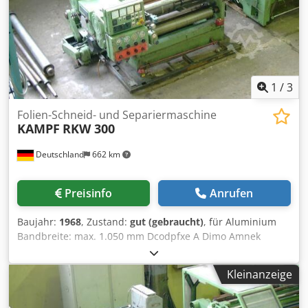
1
/
3
Folien-Schneid- und Separiermaschine
KAMPF
RKW 300
Deutschland
662 km
Preisinfo
Anrufen
Baujahr:
1968
, Zustand:
gut (gebraucht)
, für Aluminium
Bandbreite: max. 1.050 mm Dcodpfxe A Dimo Amnek
Banddicke: 10 - 20 Mu
Kleinanzeige