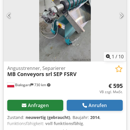
1
/
10
Angusstrenner, Separierer
MB Conveyors srl
SEP FSRV
€ 595
Białogard
730 km
VB zzgl. MwSt.
Anfragen
Anrufen
Zustand:
neuwertig (gebraucht)
, Baujahr:
2014
,
Funktionsfähigkeit:
voll funktionsfähig
,
Maschinen-/Fahrzeugnummer:
B42523
, Funktionsprinzip: