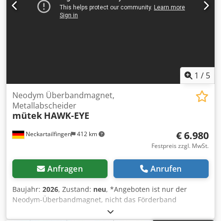
Ferrit Ihre Vorteile: + Extrem große Revisionstüre mit
Dichtung für leichtes Abstreifen der Nägel + Stabiler
Schnell-Verschluss + Made in Germany Revisionstüre /
Öffnung: 35x18 cm Einbaulänge kann variieren
1
/
5
Neodym Überbandmagnet,
Metallabscheider
mütek
HAWK-EYE
€ 6.980
Neckartailfingen
412 km
Festpreis zzgl. MwSt.
Anfragen
Anrufen
Baujahr:
2026
, Zustand:
neu
, *Angeboten ist nur der
Neodym-Überbandmagnet, nicht das Förderband
darunter. *Neodym Magnete gehören zu den stärksten
Magneten der Welt. Sie besitzen eine extreme Zugkraft