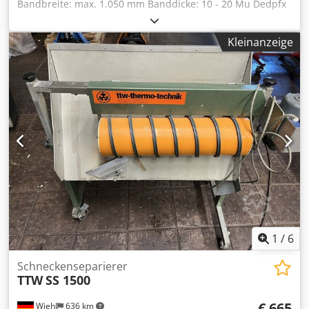
Bandbreite: max. 1.050 mm Banddicke: 10 - 20 Mu Dedpfx
Amogryk Nsnsck
Kleinanzeige
1
/
6
Schneckenseparierer
TTW
SS 1500
€ 665
Wiehl
636 km