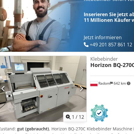
kann und durchgehend hochwertig gebundene Bücher liefert. Bindet
mm und einer Rückenlänge von 120 bis 320 mm. Maximale Leistung
Inserieren Sie jetzt a
Integrierter Fräsmesser Automatische Deckelzuführung und Rillun
11 Millionen
Käufer w
Dokumentation, Absauganlage, Kompressor und ein elektrisches B
Apmjck
Jetzt informieren
+49 201 857 861 12
Klebebinder
Horizon BQ-270
Radom
642 km
1
/
12
Zustand:
gut (gebraucht)
, Horizon BQ-270C Klebebinder Maschine i