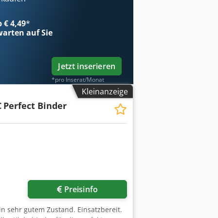
 Bücher mit einer Dicke von 2 bis 50
 bis zu 500 Bücher pro Stunde.
b € 4,49
*
g. Zum Lieferumfang gehören
arten auf Sie
uchausgabesystem. Dedszrfcrjpfx
Jetzt inserieren
*pro Inserat/Monat
Kleinanzeige
C
Perfect Binder
Preisinfo
n sehr gutem Zustand. Einsatzbereit.