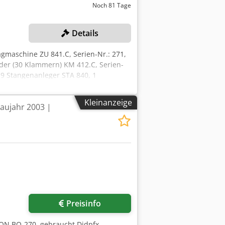
Noch 81 Tage
Details
gmaschine ZU 841.C, Serien-Nr.: 271,
der (30 Klammern) KM 412.C, Serien-
 9 Stangenanleger STA 840, 1
 1 Verblocker VB 120, 1 Palettierer PL
dern und Kühlturm, 1
Kleinanzeige
aujahr 2003 |
-Nr.: 2299116, Leistung: 16 kW, 1
sschleusweiche,
uch Barcode), Adressierunterbau für
Preisinfo
ON BQ-270, gebraucht Djdpfx