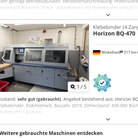
Sehr geringe Betriebsstunden. Herstellerbeschreibung: Professionel
Paperback-Bindung. Dieser vollautomatische Klebebinder verfügt 
und ist mit einem Heißleimauftrag ausgestattet, wodurch er sich au
Umschlägen oder Seiten hervorragend eignet. Der Horizon BQ-270C
Klebebinder (4-Zan
automatischer Umschlagzuführung und kann von einer Einzelperson
Horizon
BQ-470
kontinuierlich hochwertig gebundene Bücher mit gleichbleibender Q
Blockdicken-Scanners ist eine Bindung auf Abruf möglich. Dedpezrf
Dicke von 0,5 bis 50 mm und einer Rückenlänge von 135 bis 320 m
Winkelhaid
317 km
Produktionsleistung von bis zu 500 Büchern pro Stunde. Ab Werk int
Rillmessern. Maximale Frästiefe bis zu 3 mm. Automatische Umsch
Saugtrommel-Mechanismus sorgt für eine sichere, gleichmäßige Au
werkseitig installiertes System erzeugt eine vierfache Rillung auf 
Passung automatisch anpasst.
1
/
5
Zustand:
sehr gut (gebraucht)
, Angebot bestehend aus: Horizon BQ
Klebebinder, EVA/Hotmelt, Baujahr 2019, Zählerstand: 430.000 Büch
Dsdpfxjzltf Ij Apmsck
Weitere gebrauchte Maschinen entdecken