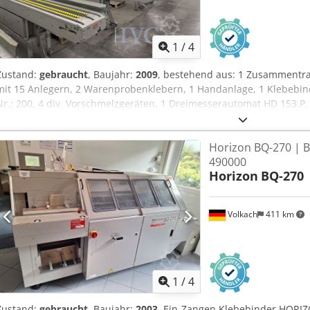
1
/
4
Zustand:
gebraucht
, Baujahr:
2009
, bestehend aus: 1 Zusammentra
mit 15 Anlegern, 2 Warenprobenklebern, 1 Handanlage, 1 Klebebin
Nr.: 200, 4 div. Vorschmelzgeräten, 1 Dreimesserautomat HD 153.P,
Entstapler AE 360, 1 Kreuzleger RIMA XRS 130, 1 Ausfuhrband RS121,
771, 1 Transport- und Kühl-/Trockenstrecke mit div. Transportbän
Horizon BQ-270 | B
Druckluftversorgung BECKER Variair CS ZU841, Baujahr: 2008, Serien
490000
PUR-Leimbecken (PUR-Ausrüstung), Zusammentragmaschine mit Au
Horizon
BQ-270
Zusammentragmaschine mit Signa-Lynx optischer Bogenkontrolle (a
InkJet bzw. Cheshire Dcodpfjzqza Rox Apmsk
Volkach
411 km
1
/
4
Zustand:
gebraucht
, Baujahr:
2003
, Ein-Zangen Klebebinder HORIZ