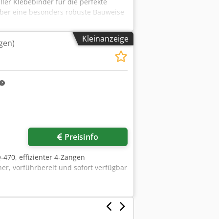
ler Klebebinder für die perfekte
über eine besonders robuste Bauweise
ch für Klein- und Kleinstauflagen von
 ist ein Einzangenbinder mit
Kleinanzeige
gen)
 bedient werden. Er liefert
ualität. Dank des integrierten
clsfx Apmjck Bindet Bücher mit einer
m bei einer maximalen
egrierter Fräser mit zusätzlichen
lagzuführung über einen
srichtung mit dem Binderücken. Ein
dem Umschlag, die sich für eine präzise
Preisinfo
-470, effizienter 4-Zangen
er, vorführbereit und sofort verfügbar