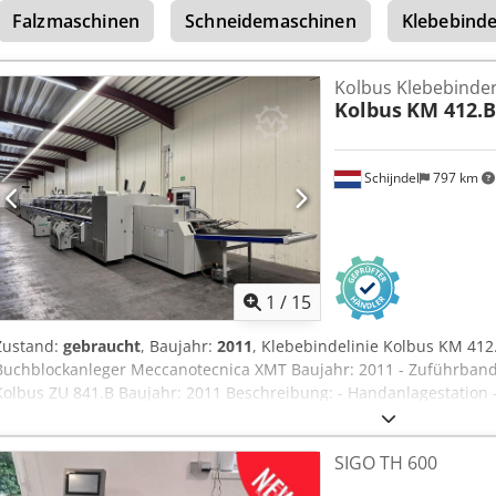
Falzmaschinen
Schneidemaschinen
Klebebind
Kolbus Klebebinder
Kolbus
KM 412.B
Schijndel
797 km
1
/
15
Zustand:
gebraucht
, Baujahr:
2011
, Klebebindelinie Kolbus KM 412
Buchblockanleger Meccanotecnica XMT Baujahr: 2011 - Zuführba
Kolbus ZU 841.B Baujahr: 2011 Beschreibung: - Handanlagestation -
Zusammentragstationen: 18 - ATC Dickekontrolle - Optische Bogenar
VariAir central system - Auslage für unvollständige Produkte: AS 8
SIGO TH 600
mit Vibration - Übergabe zum Binder Klebebinder Kolbus KM 412.B 
Klammern: 30 - Hauptfrässtation - 1. Rückenberarbeitungsstation - 