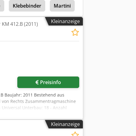
e
Klebebinder
Martini
Müller Martini
Kleinanzeige
 KM 412.B (2011)
Preisinfo
.B Baujahr: 2011 Bestehend aus
nd von Rechts Zusammentragmaschine
 Universal Unterbau: 18 - Anzahl
terkennung: SignalLynx - Air Center:
41 - Aufstellelement - Zwischenelement
Kleinanzeige
Baujahr: 2011 Beschreibung: - Anzahl
2. Rückenberarbeitungsstation - 3.